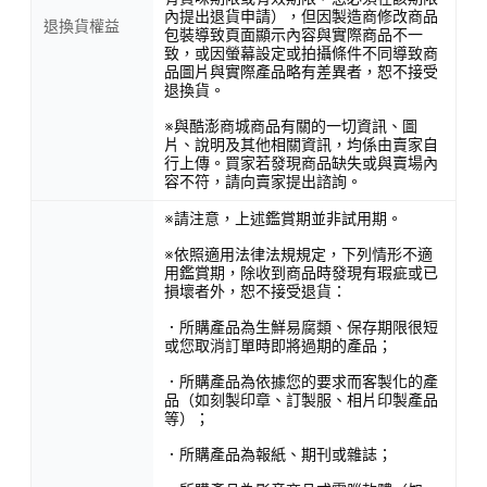
內提出退貨申請），但因製造商修改商品
退換貨權益
包裝導致頁面顯示內容與實際商品不一
致，或因螢幕設定或拍攝條件不同導致商
品圖片與實際產品略有差異者，恕不接受
退換貨。
※與酷澎商城商品有關的一切資訊、圖
片、說明及其他相關資訊，均係由賣家自
行上傳。買家若發現商品缺失或與賣場內
容不符，請向賣家提出諮詢。
※請注意，上述鑑賞期並非試用期。
※依照適用法律法規規定，下列情形不適
用鑑賞期，除收到商品時發現有瑕疵或已
損壞者外，恕不接受退貨：
．所購產品為生鮮易腐類、保存期限很短
或您取消訂單時即將過期的產品；
．所購產品為依據您的要求而客製化的產
品（如刻製印章、訂製服、相片印製產品
等）；
．所購產品為報紙、期刊或雜誌；