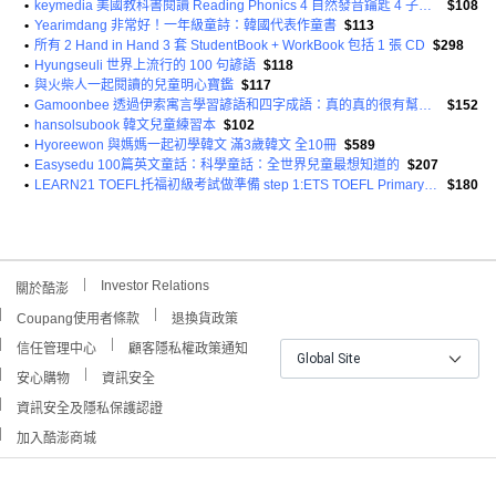
•
keymedia 美國教科書閱讀 Reading Phonics 4 自然發音鑰匙 4 子音 2
$108
•
Yearimdang 非常好！一年級童詩：韓國代表作童書
$113
•
所有 2 Hand in Hand 3 套 StudentBook + WorkBook 包括 1 張 CD
$298
•
Hyungseuli 世界上流行的 100 句諺語
$118
•
與火柴人一起閱讀的兒童明心寶鑑
$117
•
Gamoonbee 透過伊索寓言學習諺語和四字成語：真的真的很有幫助 9
$152
•
hansolsubook 韓文兒童練習本
$102
•
Hyoreewon 與媽媽一起初學韓文 滿3歲韓文 全10冊
$589
•
Easysedu 100篇英文童話：科學童話：全世界兒童最想知道的
$207
•
LEARN21 TOEFL托福初級考試做準備 step 1:ETS TOEFL Primary初級備考書
$180
Investor Relations
關於酷澎
Coupang使用者條款
退換貨政策
信任管理中心
顧客隱私權政策通知
Global Site
安心購物
資訊安全
資訊安全及隱私保護認證
加入酷澎商城