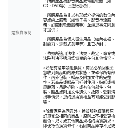
．所購產品為影音商品或電腦軟體（如
CD、DVD等）且您已拆封；
．所購產品為非以有形媒介提供的數位內
容或線上服務（如電子書、影音串流服
務、訂閱制軟體服務等）並經您事先同意
才提供；
退換貨限制
．所購產品為個人衛生用品（如內衣褲、
刮鬍刀、穿戴式美甲等）且已拆封；
．依照所適用法律、法規、裁定、命令或
法院判決不適用鑑賞期的任何其他情況。
※若您有意申請退換貨，商品必須回復至
您收到商品時的原始狀態，並確保所有部
件、內外包裝、贈品及附加文件的完整
性。若商品或贈品已拆封使用、貼紙或標
籤脫落、吊牌拆除、或有任何部件、包
裝、贈品或附加文件遺失、故障、受到污
損等情況，您的退換貨權益有可能受到影
響。
※除賣家另為同意外，換貨服務僅限與原
訂單完全相同的商品，原則上不接受更換
顏色、尺寸或其他商品規格的換貨請求。
即便符合換貨條件，若因商品庫存不足或