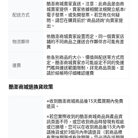
酷澎商城賣家直送。注意：此商品是由商
城賣家提供，賣家依據相關法規開立紙本/
配送方式
電子發票，或免開發票。若您有任何疑
問，請您在購買前於“商品諮詢”向賣家提
出。
依酷澎商城賣家設置而定，同一個賣家店
物流夥伴
鋪的不同商品之運送合作夥伴亦可能有差
異
依各別商品的大小、價值與配送等方式而
定，酷澎商城賣家亦可能設定不同的免運
運費
門檻與運送範圍限制，詳見商品頁面，並
請於結帳時仔細確認運費
酷澎商城退換貨政策
※收到酷澎商城商品後15天鑑賞期內免費
退貨。
※若您實際收到的酷澎商城商品與產品資
訊頁面不符，或您收到商品時發現有瑕疵
或已損壞，您可以在收到商品後15天內申
請換貨或於3個月內申請退貨（若商品標
有賞味期限或有效期限，您必須在該期限