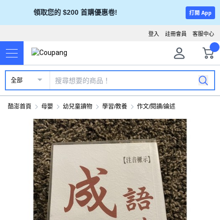
領取您的 $200 首購優惠卷!
打開 App
登入
註冊會員
客服中心
全部
酷澎首頁
母嬰
幼兒童讀物
學習/教養
作文/閱讀/論述