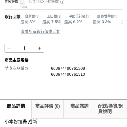
賣家評價
-- %
(
14則以下的評價
)
銀行回饋
台新銀行
玉山銀行
中國信託銀行
國泰世華銀行
最高
8%
最高
7.5%
最高
6.2%
最高
3.3%
最
查看所有銀行優惠活動
商品主要規格
酷澎商品編號
668674490761308 -
668674490761310
商品詳情
商品評價
(
0
)
商品諮詢
配送/換貨/退
貨說明
小本好攜帶.成新