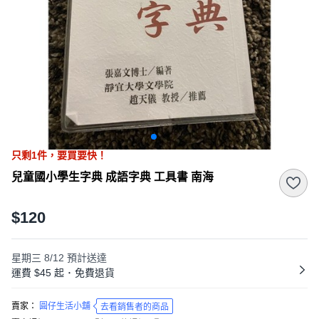
只剩
1
件，
要買要快！
兒童國小學生字典 成語字典 工具書 南海
$120
星期三 8/12
預計送達
運費 $45 起
･
免費退貨
賣家：
圓仔生活小舖
去看銷售者的商品