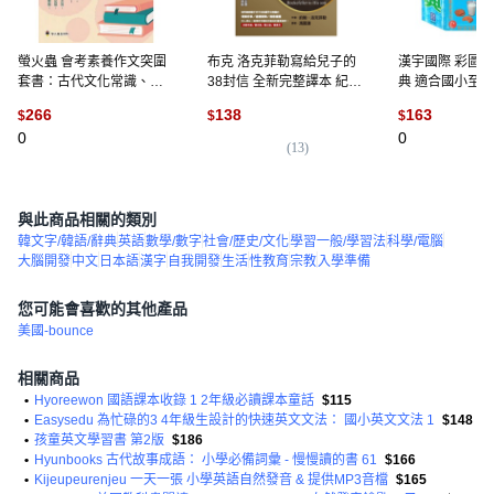
螢火蟲 會考素養作文突圍
布克 洛克菲勒寫給兒子的
漢宇國際 彩圖
套書：古代文化常識、閱
38封信 全新完整譯本 紀念
典 適合國小至成
讀素養解題、閱讀策略 會
版
用, 平裝
266
138
163
$
$
$
考衝刺必備, 會考文言多義
0
0
字一網打盡
(
13
)
與此商品相關的類別
韓文字/韓語/辭典
英語
數學/數字
社會/歷史/文化
學習一般/學習法
科學/電腦
大腦開發
中文
日本語
漢字
自我開發
生活
性教育
宗教
入學準備
您可能會喜歡的其他產品
美國-bounce
相關商品
•
Hyoreewon 國語課本收錄 1 2年級必讀課本童話
$115
•
Easysedu 為忙碌的3 4年級生設計的快速英文文法： 國小英文文法 1
$148
•
孩童英文學習書 第2版
$186
•
Hyunbooks 古代故事成語： 小學必備詞彙 - 慢慢讀的書 61
$166
•
Kijeupeurenjeu 一天一張 小學英語自然發音 & 提供MP3音檔
$165