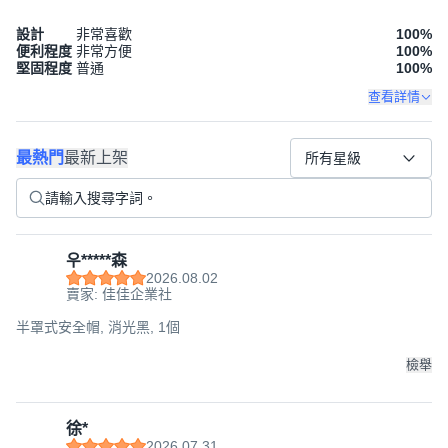
設計
非常喜歡
100
%
便利程度
非常方便
100
%
堅固程度
普通
100
%
查看詳情
最熱門
最新上架
所有星級
우*****森
2026.08.02
賣家: 佳佳企業社
半罩式安全帽, 消光黑, 1個
檢舉
徐*
2026.07.31