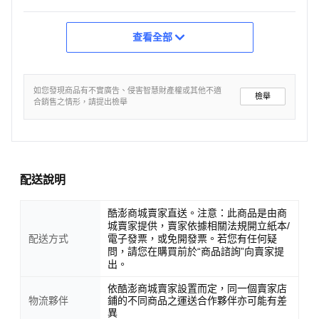
查看全部
如您發現商品有不實廣告、侵害智慧財產權或其他不適
檢舉
合銷售之情形，請提出檢舉
配送說明
酷澎商城賣家直送。注意：此商品是由商
城賣家提供，賣家依據相關法規開立紙本/
配送方式
電子發票，或免開發票。若您有任何疑
問，請您在購買前於“商品諮詢”向賣家提
出。
依酷澎商城賣家設置而定，同一個賣家店
物流夥伴
鋪的不同商品之運送合作夥伴亦可能有差
異