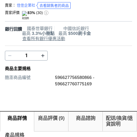
賣家：
佳佳企業社
去看銷售者的商品
賣家評價
83%
(
30
)
國泰世華銀行
中國信託銀行
銀行回饋
最高
3.3%小樹點
最高
$500刷卡金
查看所有銀行優惠活動
商品主要規格
酷澎商品編號
596627756580866 -
596627760775169
商品詳情
商品評價
(
9
)
商品諮詢
配送/換貨/退
貨說明
產品規格