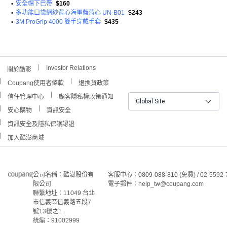
•
安全帽下巴帶
$160
•
多功能口袋網紗背心海軍藍背心 UN-B01
$243
•
3M ProGrip 4000 雙手穿戴手套
$435
Investor Relations
關於酷澎
Coupang使用者條款
退換貨政策
信任管理中心
顧客隱私權政策通知
Global Site
安心購物
資訊安全
資訊安全及隱私保護認證
加入酷澎商城
公司名稱：酷澎股份有
客服中心：0809-088-810 (免費) / 02-5592-
限公司
電子郵件：help_tw@coupang.com
聯繫地址：11049 台北
市信義區信義路五段7
號13樓之1
統編：91002999