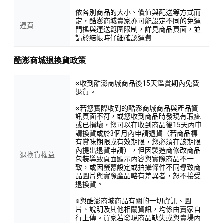
依各別商品的大小、價值與配送等方式而
定，酷澎商城賣家亦可能設定不同的免運
運費
門檻與運送範圍限制，詳見商品頁面，並
請於結帳時仔細確認運費
酷澎商城退換貨政策
※收到酷澎商城商品後15天鑑賞期內免費
退貨。
※若您實際收到的酷澎商城商品與產品資
訊頁面不符，或您收到商品時發現有瑕疵
或已損壞，您可以在收到商品後15天內申
請換貨或於3個月內申請退貨（若商品標
有賞味期限或有效期限，您必須在該期限
內提出退貨申請），但因製造商修改商品
退換貨權益
包裝導致頁面顯示內容與實際商品不一
致，或因螢幕設定或拍攝條件不同導致商
品圖片與實際產品略有差異者，恕不接受
退換貨。
※與酷澎商城商品有關的一切資訊、圖
片、說明及其他相關資訊，均係由賣家自
行上傳。買家若發現商品缺失或與賣場內