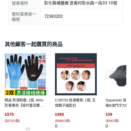
彰化縣埔鹽鄉 崑崙村彰水路一段33-10號
營業場所
營利事業統一
72383202
編號
其他顧客一起購買的商品
精品 防滑耐磨, 1個, 400v
CORTIS 巡演徽章, 1個, 五
Supamoto 
防電專用【操作靈活雙面
個鏡子鑰匙扣
版B油門冷力壓
絕緣】2雙
弋卡子, 1個, 1個
375
366
39
$
$
$
(
$375/1個
)
(
$366/1個
)
(
$39/1個
)
0
0
(
1
)