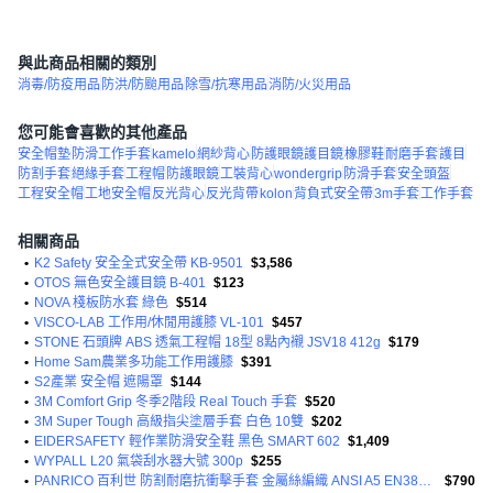
與此商品相關的類別
消毒/防疫用品
防洪/防颱用品
除雪/抗寒用品
消防/火災用品
您可能會喜歡的其他產品
安全帽墊
防滑工作手套
kamelo
網紗背心
防護眼鏡護目鏡
橡膠鞋
耐磨手套
護目
防割手套
絕緣手套
工程帽
防護眼鏡
工裝背心
wondergrip
防滑手套
安全頭盔
工程安全帽
工地安全帽
反光背心
反光背帶
kolon
背負式安全帶
3m手套
工作手套
相關商品
•
K2 Safety 安全全式安全帶 KB-9501
$3,586
•
OTOS 無色安全護目鏡 B-401
$123
•
NOVA 棧板防水套 綠色
$514
•
VISCO-LAB 工作用/休閒用護膝 VL-101
$457
•
STONE 石頭牌 ABS 透氣工程帽 18型 8點內襯 JSV18 412g
$179
•
Home Sam農業多功能工作用護膝
$391
•
S2產業 安全帽 遮陽罩
$144
•
3M Comfort Grip 冬季2階段 Real Touch 手套
$520
•
3M Super Tough 高級指尖塗層手套 白色 10雙
$202
•
EIDERSAFETY 輕作業防滑安全鞋 黑色 SMART 602
$1,409
•
WYPALL L20 氣袋刮水器大號 300p
$255
•
PANRICO 百利世 防割耐磨抗衝擊手套 金屬絲編織 ANSI A5 EN388 4X42E
$790