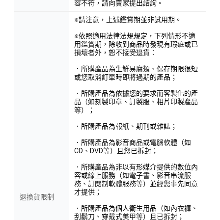
容不符，請向賣家提出諮詢。
※請注意，上述鑑賞期並非試用期。
※依照適用法律法規規定，下列情形不適
用鑑賞期，除收到商品時發現有瑕疵或已
損壞者外，恕不接受退貨：
．所購產品為生鮮易腐類、保存期限很短
或您取消訂單時即將過期的產品；
．所購產品為依據您的要求而客製化的產
品（如刻製印章、訂製服、相片印製產品
等）；
．所購產品為報紙、期刊或雜誌；
．所購產品為影音商品或電腦軟體（如
CD、DVD等）且您已拆封；
．所購產品為非以有形媒介提供的數位內
容或線上服務（如電子書、影音串流服
務、訂閱制軟體服務等）並經您事先同意
才提供；
退換貨限制
．所購產品為個人衛生用品（如內衣褲、
刮鬍刀、穿戴式美甲等）且已拆封；