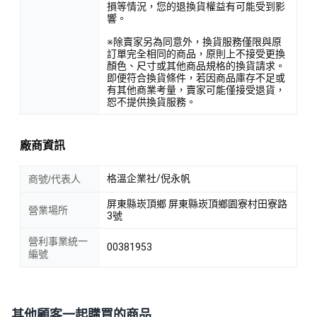
損等情況，您的退換貨權益有可能受到影
響。
※除賣家另為同意外，換貨服務僅限與原
訂單完全相同的商品，原則上不接受更換
顏色、尺寸或其他商品規格的換貨請求。
即便符合換貨條件，若因商品庫存不足或
有其他商業考量，賣家可能僅接受退貨，
恕不提供換貨服務。
廠商資訊
格溫企業社/倪永帆
商號/代表人
屏東縣崁頂鄉 屏東縣崁頂鄉園寮村田寮路
營業場所
3號
營利事業統一
00381953
編號
其他顧客一起購買的商品