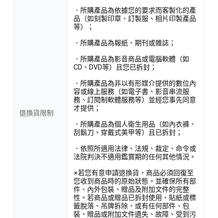
．所購產品為依據您的要求而客製化的產
品（如刻製印章、訂製服、相片印製產品
等）；
．所購產品為報紙、期刊或雜誌；
．所購產品為影音商品或電腦軟體（如
CD、DVD等）且您已拆封；
．所購產品為非以有形媒介提供的數位內
容或線上服務（如電子書、影音串流服
務、訂閱制軟體服務等）並經您事先同意
才提供；
退換貨限制
．所購產品為個人衛生用品（如內衣褲、
刮鬍刀、穿戴式美甲等）且已拆封；
．依照所適用法律、法規、裁定、命令或
法院判決不適用鑑賞期的任何其他情況。
※若您有意申請退換貨，商品必須回復至
您收到商品時的原始狀態，並確保所有部
件、內外包裝、贈品及附加文件的完整
性。若商品或贈品已拆封使用、貼紙或標
籤脫落、吊牌拆除、或有任何部件、包
裝、贈品或附加文件遺失、故障、受到污