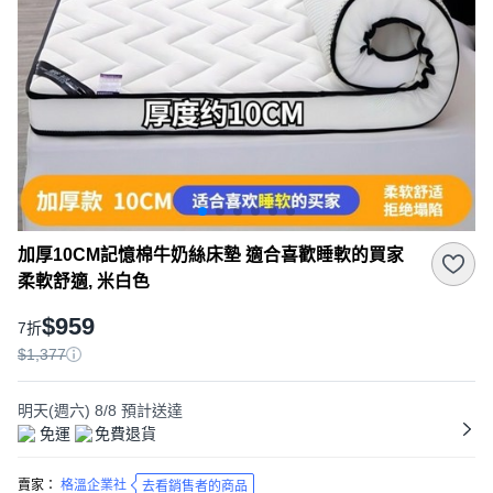
加厚10CM記憶棉牛奶絲床墊 適合喜歡睡軟的買家
柔軟舒適, 米白色
$959
7折
$1,377
明天(週六) 8/8
預計送達
免運
免費退貨
賣家：
格溫企業社
去看銷售者的商品