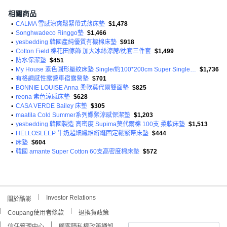
相關商品
•
CALMA 雪感涼爽鬆緊帶式薄床墊
$1,478
•
Songhwadeco Ringgo墊
$1,466
•
yesbedding 韓國產純優質有機棉床墊
$918
•
Cotton Field 棉花田傢飾 加大冰絲涼蓆/枕套三件套
$1,499
•
防水保潔墊
$451
•
My House 素色圓形壓紋床墊 Single/約100*200cm Super Single/約110*200cm
$1,736
•
有格調感性露營車宿露營墊
$701
•
BONNIE LOUISE Anna 柔軟莫代爾雙面墊
$825
•
reona 素色涼感床墊
$628
•
CASA VERDE Bailey 床墊
$305
•
maatila Cold Summer系列嫘縈涼感保潔墊
$1,203
•
yesbedding 韓國製造 高密度 Supima莫代爾棉 100支 柔軟床墊
$1,513
•
HELLOSLEEP 牛奶超細纖維絎縫固定鬆緊帶床墊
$444
•
床墊
$604
•
韓國 amante Super Cotton 60支高密度棉床墊
$572
Investor Relations
關於酷澎
Coupang使用者條款
退換貨政策
信任管理中心
顧客隱私權政策通知