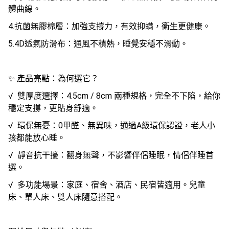
體曲線。
4.抗菌無膠棉層：加強支撐力，有效抑螨，衛生更健康。
5.4D透氣防滑布：通風不積熱，睡覺安穩不滑動。
✨ 產品亮點：為何選它？
√ 雙厚度選擇：4.5cm / 8cm 兩種規格，完全不下陷，給你
穩定支撐，更貼身舒適。
√ 環保無憂：0甲醛、無異味，通過A級環保認證，老人小
孩都能放心睡。
√ 靜音抗干擾：翻身無聲，不影響伴侶睡眠，情侶伴睡首
選。
√ 多功能場景：家庭、宿舍、酒店、民宿皆適用。兒童
床、單人床、雙人床隨意搭配。