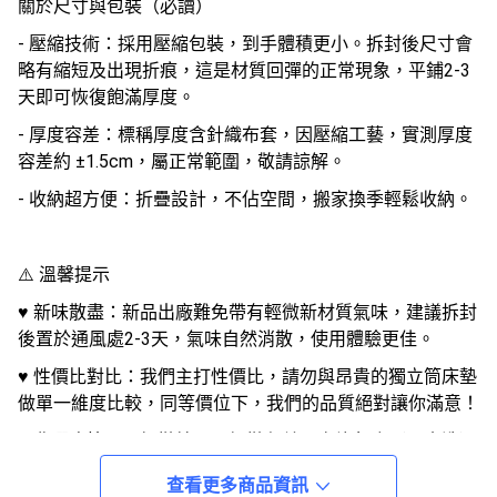
關於尺寸與包裝（必讀）
- 壓縮技術：採用壓縮包裝，到手體積更小。拆封後尺寸會
略有縮短及出現折痕，這是材質回彈的正常現象，平鋪2-3
天即可恢復飽滿厚度。
- 厚度容差：標稱厚度含針織布套，因壓縮工藝，實測厚度
容差約 ±1.5cm，屬正常範圍，敬請諒解。
- 收納超方便：折疊設計，不佔空間，搬家換季輕鬆收納。
⚠️ 溫馨提示
♥ 新味散盡：新品出廠難免帶有輕微新材質氣味，建議拆封
後置於通風處2-3天，氣味自然消散，使用體驗更佳。
♥ 性價比對比：我們主打性價比，請勿與昂貴的獨立筒床墊
做單一維度比較，同等價位下，我們的品質絕對讓你滿意！
♥ 非瑕疵範圍：輕微線頭、細微色差、少許灰塵（可水洗）
及新材質氣味，不屬於品質瑕疵，不影響使用與安全，請多
查看更多商品資訊
包涵。