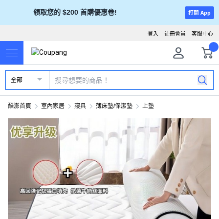
領取您的 $200 首購優惠卷!
打開 App
登入
註冊會員
客服中心
全部
酷澎首頁
室內家居
寢具
薄床墊/保潔墊
上墊