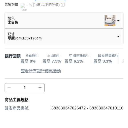
賣家評價
-- %
(
14則以下的評價
)
顏色
米白色
尺寸
厚度8cm,105x190cm
銀行回饋
台新銀行
玉山銀行
中國信託銀行
國泰世華銀行
最高
8%
最高
7.5%
最高
6.2%
最高
3.3%
最
查看所有銀行優惠活動
商品主要規格
酷澎商品編號
683630347026472 - 683630347010110