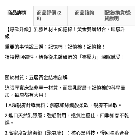
商品詳情
商品評價
(
2
商品諮詢
配送/換貨/退
8
)
貨說明
【爆款升級】乳膠片材＋記憶棉！黃金雙層組合，睡感升
級！
重要的事情說三遍：記憶棉！記憶棉！記憶棉！
獨特慢回彈性，給你從未體驗過的「零壓力」深眠感受！
關於材質：五層黃金結構剖解
這張厚實床墊非單一材質，而是乳膠層＋記憶棉的科學疊
加，每層都有大用！
1.A類親膚針織面料：觸感如絲綢般柔軟，親膚不過敏。
2.進口天然乳膠層：強韌耐用，透氣性極佳，四季如春不乾
燥。
3.高密度記憶海綗【聚氨酯】：核心黑科技，慢回彈貼合身