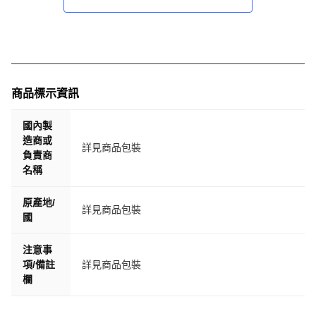
♦ 如有任何疑問，歡迎隨時洽詢在線客服，我們誠意為您解
決所有問題！
如果您對產品不滿意或有任何疑問，請不要急於給1-4星 如
商品標示資訊
果您遇到任何問題，請立即給我們留言，我們的客戶服務將
24/7 為您服務。
國內製
造商或
詳見商品包裝
負責商
名稱
原產地/
詳見商品包裝
國
注意事
項/備註
詳見商品包裝
欄