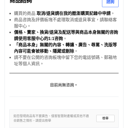
商品諮詢
諮詢
購買的商品
取消/退貨請在我的酷澎購買記錄中申請
。
商品咨詢及評價板塊不處理取消或退貨事宜，請聯絡客
服中心。
價格、賣家、換貨/退貨及配送等與商品本身無關的咨詢
請使用客服中心的1:1咨詢
。
「商品本身」無關的內容、轉讓、廣告、辱罵、洗版等
內容可能會被移動、隱藏或刪除
。
請不要在公開的咨詢板塊中留下您的電話號碼、郵箱地
址等個人資訊。
目前尚無咨詢。
如您發現商品有不實廣告、侵害智慧財產權或其他不適
檢舉
合銷售之情形，請提出檢舉