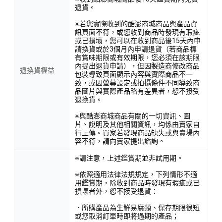
退貨。
※若您實際收到的酷澎商城商品與產品資
訊頁面不符，或您收到商品時發現有瑕疵
或已損壞，您可以在收到商品後15天內申
請換貨或於3個月內申請退貨（若商品標
有賞味期限或有效期限，您必須在該期限
內提出退貨申請），但因製造商修改商品
退換貨權益
包裝導致頁面顯示內容與實際商品不一
致，或因螢幕設定或拍攝條件不同導致商
品圖片與實際產品略有差異者，恕不接受
退換貨。
※與酷澎商城商品有關的一切資訊、圖
片、說明及其他相關資訊，均係由賣家自
行上傳。買家若發現商品缺失或與賣場內
容不符，請向賣家提出諮詢。
※請注意，上述鑑賞期並非試用期。
※依照適用法律法規規定，下列情形不適
用鑑賞期，除收到商品時發現有瑕疵或已
損壞者外，恕不接受退貨：
．所購產品為生鮮易腐類、保存期限很短
或您取消訂單時即將過期的產品；