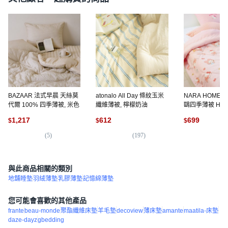
BAZAAR 法式早晨 天絲莫
atonalo All Day 條紋玉米
NARA HOME 
代爾 100% 四季薄被, 米色
纖維薄被, 檸檬奶油
鷗四季薄被 Hello 
蝴蝶結款 150 x 2
1,217
612
699
$
$
$
Hello Kitty 新
(
5
)
(
197
)
(
2
與此商品相關的類別
地舖睡墊
羽絨薄墊
乳膠薄墊
記憶綿薄墊
您可能會喜歡的其他產品
frante
beau-monde
聚酯纖維床墊
羊毛墊
decoview
薄床墊
amante
maatila-床墊
daze-dayz
gbedding