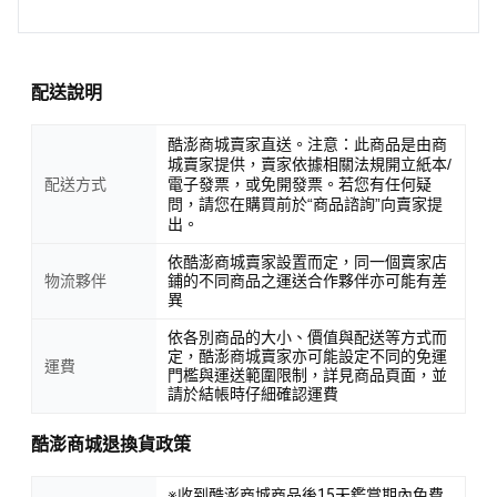
配送說明
酷澎商城賣家直送。注意：此商品是由商
城賣家提供，賣家依據相關法規開立紙本/
配送方式
電子發票，或免開發票。若您有任何疑
問，請您在購買前於“商品諮詢”向賣家提
出。
依酷澎商城賣家設置而定，同一個賣家店
物流夥伴
鋪的不同商品之運送合作夥伴亦可能有差
異
依各別商品的大小、價值與配送等方式而
定，酷澎商城賣家亦可能設定不同的免運
運費
門檻與運送範圍限制，詳見商品頁面，並
請於結帳時仔細確認運費
酷澎商城退換貨政策
※收到酷澎商城商品後15天鑑賞期內免費