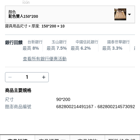
顏色
駝色雙人150*200
寢具用品尺寸 × 厚度
:
150*200 × 10
銀行回饋
台新銀行
玉山銀行
中國信託銀行
國泰世華銀行
最高
8%
最高
7.5%
最高
6.2%
最高
3.3%
最
查看所有銀行優惠活動
商品主要規格
尺寸
90*200
酷澎商品編號
682800214491167 - 682800214573092