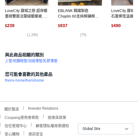
LoveCity 寢城之戀 超保暖
EBLANK 韓國製造
LoveCity 寢
重磅雙面法蘭絨暖暖被, 柴
Chaplin 60支純棉鋪棉被
石墨烯恆溫遠紅
犬 藍色
混搭款, 海軍藍 + 粉紅色
保暖雙人冬被, 
239
937
490
$
$
$
(
1,209
)
(
79
)
(
1
與此商品相關的類別
上墊
地舖睡墊
羽絨薄墊
乳膠薄墊
您可能會喜歡的其他產品
therix-home
therixhome
Investor Relations
關於酷澎
Coupang使用者條款
退換貨政策
信任管理中心
顧客隱私權政策通知
Global Site
安心購物
資訊安全