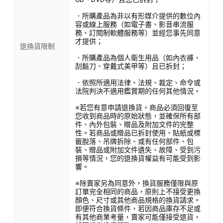
．所購產品為非以有形媒介提供的數位內
容或線上服務（如電子書、影音串流服
務、訂閱制軟體服務等）並經您事先同意
才提供；
退換貨限制
．所購產品為個人衛生用品（如內衣褲、
刮鬍刀、穿戴式美甲等）且已拆封；
．依照所適用法律、法規、裁定、命令或
法院判決不適用鑑賞期的任何其他情況。
※若您有意申請退換貨，商品必須回復至
您收到商品時的原始狀態，並確保所有部
件、內外包裝、贈品及附加文件的完整
性。若商品或贈品已拆封使用、貼紙或標
籤脫落、吊牌拆除、或有任何部件、包
裝、贈品或附加文件遺失、故障、受到污
損等情況，您的退換貨權益有可能受到影
響。
※除賣家另為同意外，換貨服務僅限與原
訂單完全相同的商品，原則上不接受更換
顏色、尺寸或其他商品規格的換貨請求。
即便符合換貨條件，若因商品庫存不足或
有其他商業考量，賣家可能僅接受退貨，