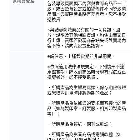
退換貨權益
包裝導致頁面顯示內容與實際商品不一
致，或因螢幕設定或拍攝條件不同導致商
品圖片與實際產品略有差異者，恕不接受
退換貨。
※與酷澎商城商品有關的一切資訊、圖
片、說明及其他相關資訊，均係由賣家自
行上傳。買家若發現商品缺失或與賣場內
容不符，請向賣家提出諮詢。
※請注意，上述鑑賞期並非試用期。
※依照適用法律法規規定，下列情形不適
用鑑賞期，除收到商品時發現有瑕疵或已
損壞者外，恕不接受退貨：
．所購產品為生鮮易腐類、保存期限很短
或您取消訂單時即將過期的產品；
．所購產品為依據您的要求而客製化的產
品（如刻製印章、訂製服、相片印製產品
等）；
．所購產品為報紙、期刊或雜誌；
．所購產品為影音商品或電腦軟體（如
CD、DVD等）且您已拆封；