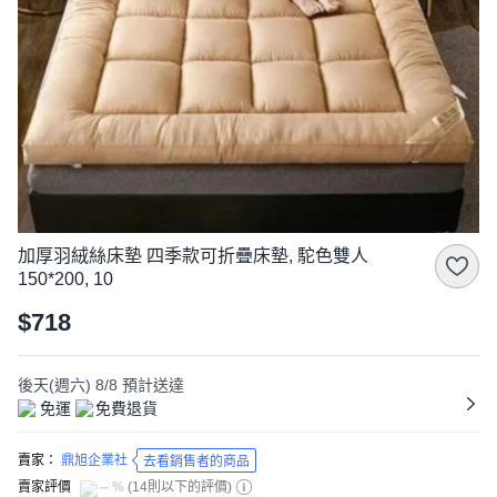
加厚羽絨絲床墊 四季款可折疊床墊, 駝色雙人
150*200, 10
$718
後天(週六) 8/8
預計送達
免運
免費退貨
賣家：
鼎旭企業社
去看銷售者的商品
賣家評價
-- %
(
14則以下的評價
)