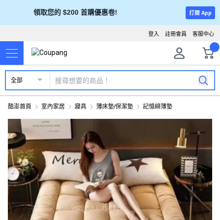
領取您的 $200 首購優惠卷!
打開 App
登入
註冊會員
客服中心
全部
酷澎首頁
室內家居
寢具
薄床墊/保潔墊
記憶綿薄墊