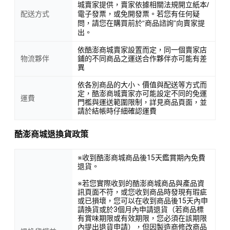
城賣家提供，賣家依據相關法規開立紙本/
配送方式
電子發票，或免開發票。若您有任何疑
問，請您在購買前於“商品諮詢”向賣家提
出。
依酷澎商城賣家設置而定，同一個賣家店
物流夥伴
鋪的不同商品之運送合作夥伴亦可能有差
異
依各別商品的大小、價值與配送等方式而
定，酷澎商城賣家亦可能設定不同的免運
運費
門檻與運送範圍限制，詳見商品頁面，並
請於結帳時仔細確認運費
酷澎商城退換貨政策
※收到酷澎商城商品後15天鑑賞期內免費
退貨。
※若您實際收到的酷澎商城商品與產品資
訊頁面不符，或您收到商品時發現有瑕疵
或已損壞，您可以在收到商品後15天內申
請換貨或於3個月內申請退貨（若商品標
有賞味期限或有效期限，您必須在該期限
內提出退貨申請），但因製造商修改商品