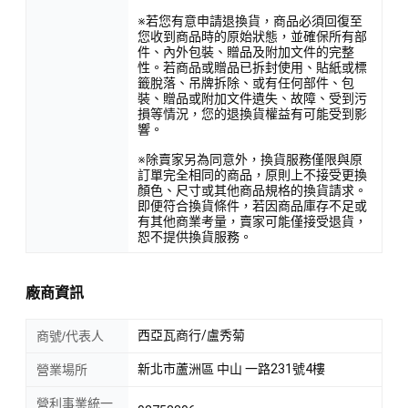
※若您有意申請退換貨，商品必須回復至
您收到商品時的原始狀態，並確保所有部
件、內外包裝、贈品及附加文件的完整
性。若商品或贈品已拆封使用、貼紙或標
籤脫落、吊牌拆除、或有任何部件、包
裝、贈品或附加文件遺失、故障、受到污
損等情況，您的退換貨權益有可能受到影
響。
※除賣家另為同意外，換貨服務僅限與原
訂單完全相同的商品，原則上不接受更換
顏色、尺寸或其他商品規格的換貨請求。
即便符合換貨條件，若因商品庫存不足或
有其他商業考量，賣家可能僅接受退貨，
恕不提供換貨服務。
廠商資訊
西亞瓦商行/盧秀菊
商號/代表人
新北市蘆洲區 中山 一路231號4樓
營業場所
營利事業統一