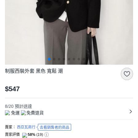
制服西裝外套 黑色 寬鬆 潮
$547
8/20
預計送達
免運
免費退貨
賣家：
西亞瓦商行
去看銷售者的商品
賣家評價
58%
(
19
)