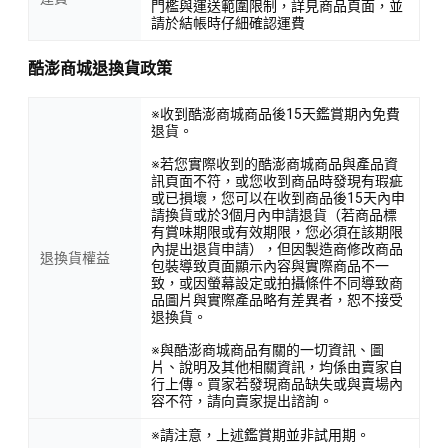
門檻與運送範圍限制，詳見商品頁面，並
請於結帳時仔細確認運費
酷澎商城退換貨政策
※收到酷澎商城商品後15天鑑賞期內免費
退貨。
※若您實際收到的酷澎商城商品與產品資
訊頁面不符，或您收到商品時發現有瑕疵
或已損壞，您可以在收到商品後15天內申
請換貨或於3個月內申請退貨（若商品標
有賞味期限或有效期限，您必須在該期限
內提出退貨申請），但因製造商修改商品
退換貨權益
包裝導致頁面顯示內容與實際商品不一
致，或因螢幕設定或拍攝條件不同導致商
品圖片與實際產品略有差異者，恕不接受
退換貨。
※與酷澎商城商品有關的一切資訊、圖
片、說明及其他相關資訊，均係由賣家自
行上傳。買家若發現商品缺失或與賣場內
容不符，請向賣家提出諮詢。
※請注意，上述鑑賞期並非試用期。