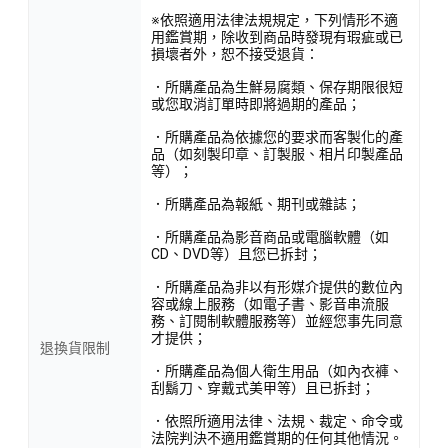
※依照適用法律法規規定，下列情形不適
用鑑賞期，除收到商品時發現有瑕疵或已
損壞者外，恕不接受退貨：
．所購產品為生鮮易腐類、保存期限很短
或您取消訂單時即將過期的產品；
．所購產品為依據您的要求而客製化的產
品（如刻製印章、訂製服、相片印製產品
等）；
．所購產品為報紙、期刊或雜誌；
．所購產品為影音商品或電腦軟體（如
CD、DVD等）且您已拆封；
．所購產品為非以有形媒介提供的數位內
容或線上服務（如電子書、影音串流服
務、訂閱制軟體服務等）並經您事先同意
才提供；
退換貨限制
．所購產品為個人衛生用品（如內衣褲、
刮鬍刀、穿戴式美甲等）且已拆封；
．依照所適用法律、法規、裁定、命令或
法院判決不適用鑑賞期的任何其他情況。