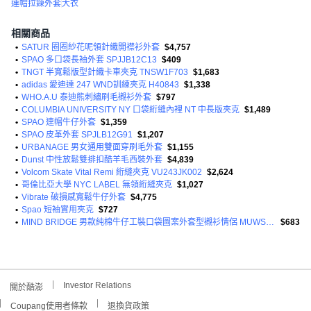
連帽拉鍊外套
大衣
相關商品
•
SATUR 圈圈紗花呢領針織開襟衫外套
$4,757
•
SPAO 多口袋長袖外套 SPJJB12C13
$409
•
TNGT 半寬鬆版型針織卡車夾克 TNSW1F703
$1,683
•
adidas 愛迪達 247 WND訓練夾克 H40843
$1,338
•
WHO.A.U 泰迪熊刺繡刷毛襯衫外套
$797
•
COLUMBIA UNIVERSITY NY 口袋絎縫內裡 NT 中長版夾克
$1,489
•
SPAO 連帽牛仔外套
$1,359
•
SPAO 皮革外套 SPJLB12G91
$1,207
•
URBANAGE 男女通用雙面穿刷毛外套
$1,155
•
Dunst 中性放鬆雙排扣酷羊毛西裝外套
$4,839
•
Volcom Skate Vital Remi 絎縫夾克 VU243JK002
$2,624
•
哥倫比亞大學 NYC LABEL 無領絎縫夾克
$1,027
•
Vibrate 破損感寬鬆牛仔外套
$4,775
•
Spao 短袖實用夾克
$727
•
MIND BRIDGE 男款純棉牛仔工裝口袋圖案外套型襯衫情侶 MUWS6162
$683
Investor Relations
關於酷澎
Coupang使用者條款
退換貨政策