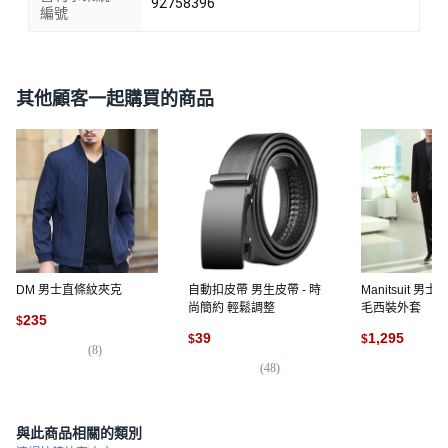
92758396
編號
其他顧客一起購買的商品
DM 男士直條紋夾克
自動扣皮帶 男生皮帶 - 時
Manitsuit 
尚簡約 輕鬆調整
毛西裝外套
235
$
39
1,295
$
$
(
8
)
(
48
)
(
1
與此商品相關的類別