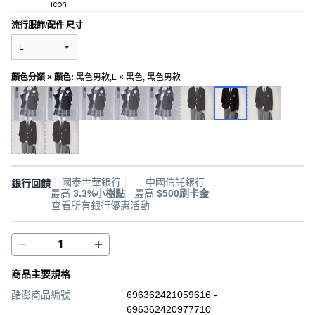
流行服飾/配件 尺寸
L
顏色分類 × 顏色
:
黑色男款,L × 黑色, 黑色男款
國泰世華銀行
中國信託銀行
銀行回饋
最高
3.3%小樹點
最高
$500刷卡金
查看所有銀行優惠活動
商品主要規格
酷澎商品編號
696362421059616 -
696362420977710