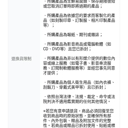
．所購產品為生鮮易腐類、保存期限很短
或您取消訂單時即將過期的產品；
．所購產品為依據您的要求而客製化的產
品（如刻製印章、訂製服、相片印製產品
等）；
．所購產品為報紙、期刊或雜誌；
．所購產品為影音商品或電腦軟體（如
CD、DVD等）且您已拆封；
．所購產品為非以有形媒介提供的數位內
退換貨限制
容或線上服務（如電子書、影音串流服
務、訂閱制軟體服務等）並經您事先同意
才提供；
．所購產品為個人衛生用品（如內衣褲、
刮鬍刀、穿戴式美甲等）且已拆封；
．依照台灣法律、法規、裁定、命令或法
院判決不適用鑑賞期的任何其他情況。
※若您有意申請退貨，商品必須回復至您
收到商品時的原始狀態，並確保所有部
件、內外包裝、贈品及附加文件的完整
性。若商品或贈品已拆封使用、貼紙或標