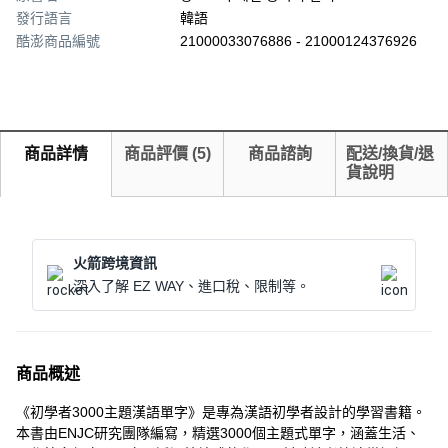
發行語言
韓語
酷澎商品編號
21000033076886 - 21000124376926
商品詳情
商品評價
(
5
)
商品諮詢
配送/換貨/退
貨說明
火箭跨境資訊
深入了解 EZ WAY、進口稅、限制等。
商品概述
《初學者3000主題漢語單字》是專為漢語初學者設計的學習書籍。
本書由ENJC研究團隊編寫，精選3000個主題式單字，涵蓋生活、