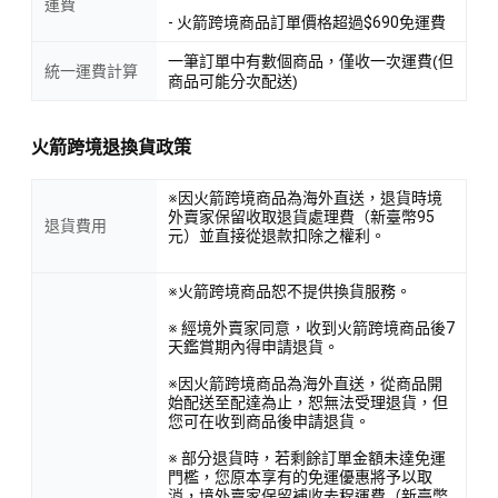
運費
- 火箭跨境商品訂單價格超過$690免運費
一筆訂單中有數個商品，僅收一次運費(但
統一運費計算
商品可能分次配送)
火箭跨境退換貨政策
※因火箭跨境商品為海外直送，退貨時境
外賣家保留收取退貨處理費（新臺幣95
退貨費用
元）並直接從退款扣除之權利。
※火箭跨境商品恕不提供換貨服務。
※ 經境外賣家同意，收到火箭跨境商品後7
天鑑賞期內得申請退貨。
※因火箭跨境商品為海外直送，從商品開
始配送至配達為止，恕無法受理退貨，但
您可在收到商品後申請退貨。
※ 部分退貨時，若剩餘訂單金額未達免運
門檻，您原本享有的免運優惠將予以取
消，境外賣家保留補收去程運費（新臺幣