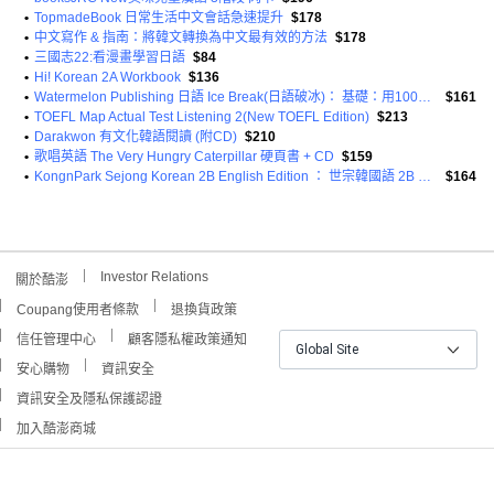
•
TopmadeBook 日常生活中文會話急速提升
$178
•
中文寫作 & 指南：將韓文轉換為中文最有效的方法
$178
•
三國志22:看漫畫學習日語
$84
•
Hi! Korean 2A Workbook
$136
•
Watermelon Publishing 日語 Ice Break(日語破冰)： 基礎：用100個句型流暢說出2500個句子
$161
•
TOEFL Map Actual Test Listening 2(New TOEFL Edition)
$213
•
Darakwon 有文化韓語閱讀 (附CD)
$210
•
歌唱英語 The Very Hungry Caterpillar 硬頁書 + CD
$159
•
KongnPark Sejong Korean 2B English Edition ： 世宗韓國語 2B 英文版
$164
Investor Relations
關於酷澎
Coupang使用者條款
退換貨政策
信任管理中心
顧客隱私權政策通知
Global Site
安心購物
資訊安全
資訊安全及隱私保護認證
加入酷澎商城