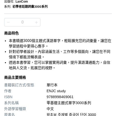
出版社
:
LanCom
系列
:
初學者話題詞彙3000系列
商品特色
本書精選3000個主題式漢語單字，輕鬆擴充您的詞彙量，讓您在
學習過程中更得心應手。
針對初學者設計，內容涵蓋生活、工作等多個面向，讓您在不同
情境下都能流暢表達。
透過本書學習，您可以掌握實用詞彙，提升漢語溝通能力，自信
地與人交流，拓展您的視野。
商品主要規格
書籍裝訂方式/型態
單行本
作者
ENJC study
ISBN
9788998469061
系列名稱
零基礎主題式單字3000系列
外語學習種類
中文
原書名
왕초보 주제별 중국어 단어 3000