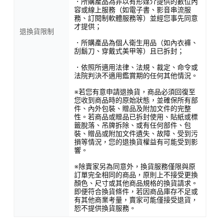
．所購產品為非以有形媒介提供的數位內
容或線上服務（如電子書、影音串流服
務、訂閱制軟體服務等）並經您事先同意
才提供；
退換貨限制
．所購產品為個人衛生用品（如內衣褲、
刮鬍刀、穿戴式美甲等）且已拆封；
．依照所適用法律、法規、裁定、命令或
法院判決不適用鑑賞期的任何其他情況。
※若您有意申請退換貨，商品必須回復至
您收到商品時的原始狀態，並確保所有部
件、內外包裝、贈品及附加文件的完整
性。若商品或贈品已拆封使用、貼紙或標
籤脫落、吊牌拆除、或有任何部件、包
裝、贈品或附加文件遺失、故障、受到污
損等情況，您的退換貨權益有可能受到影
響。
※除賣家另為同意外，換貨服務僅限與原
訂單完全相同的商品，原則上不接受更換
顏色、尺寸或其他商品規格的換貨請求。
即便符合換貨條件，若因商品庫存不足或
有其他商業考量，賣家可能僅接受退貨，
恕不提供換貨服務。