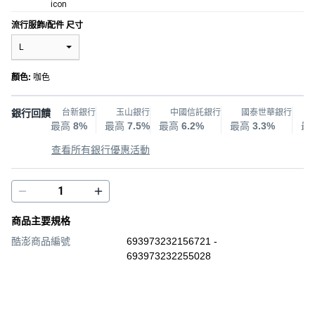
流行服飾/配件 尺寸
L
顏色
:
咖色
銀行回饋
台新銀行
玉山銀行
中國信託銀行
國泰世華銀行
最高
8%
最高
7.5%
最高
6.2%
最高
3.3%
最
查看所有銀行優惠活動
商品主要規格
酷澎商品編號
693973232156721 -
693973232255028