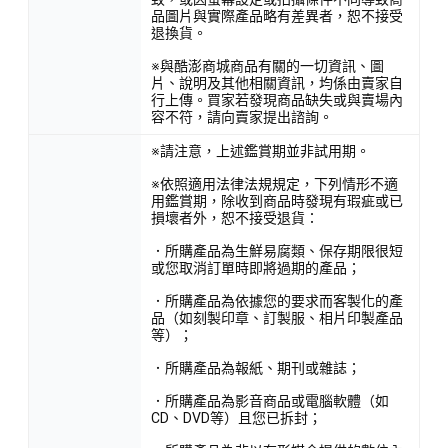
品圖片與實際產品略有差異者，恕不接受
退換貨。
※與酷澎商城商品有關的一切資訊、圖
片、說明及其他相關資訊，均係由賣家自
行上傳。買家若發現商品缺失或與賣場內
容不符，請向賣家提出諮詢。
※請注意，上述鑑賞期並非試用期。
※依照適用法律法規規定，下列情形不適
用鑑賞期，除收到商品時發現有瑕疵或已
損壞者外，恕不接受退貨：
．所購產品為生鮮易腐類、保存期限很短
或您取消訂單時即將過期的產品；
．所購產品為依據您的要求而客製化的產
品（如刻製印章、訂製服、相片印製產品
等）；
．所購產品為報紙、期刊或雜誌；
．所購產品為影音商品或電腦軟體（如
CD、DVD等）且您已拆封；