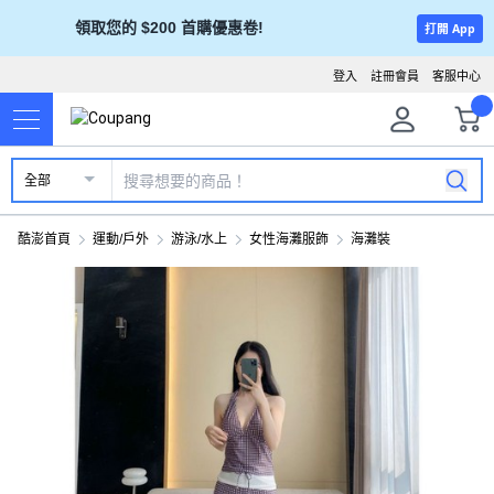
領取您的 $200 首購優惠卷!
打開 App
登入
註冊會員
客服中心
全部
酷澎首頁
運動/戶外
游泳/水上
女性海灘服飾
海灘裝