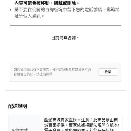
內容可能會被移動、隱藏或刪除
。
請不要在公開的咨詢板塊中留下您的電話號碼、郵箱地
址等個人資訊。
目前尚無咨詢。
如您發現商品有不實廣告、侵害智慧財產權或其他不適
檢舉
合銷售之情形，請提出檢舉
配送說明
酷澎商城賣家直送。注意：此商品是由商
城賣家提供，賣家依據相關法規開立紙本/
配送方式
電子發票，或免開發票。若您有任何疑