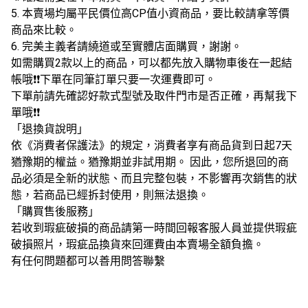
5. 本賣場均屬平民價位高CP值小資商品，要比較請拿等價
商品來比較。
6. 完美主義者請繞道或至實體店面購買，謝謝。
如需購買2款以上的商品，可以都先放入購物車後在一起結
帳哦❗❗下單在同筆訂單只要一次運費即可。
下單前請先確認好款式型號及取件門市是否正確，再幫我下
單哦❗❗
「退換貨說明」
依《消費者保護法》的規定，消費者享有商品貨到日起7天
猶豫期的權益。猶豫期並非試用期。 因此，您所退回的商
品必須是全新的狀態、而且完整包裝，不影響再次銷售的狀
態，若商品已經拆封使用，則無法退換。
「購買售後服務」
若收到瑕疵破損的商品請第一時間回報客服人員並提供瑕疵
破損照片，瑕疵品換貨來回運費由本賣場全額負擔。
有任何問題都可以善用問答聯繫