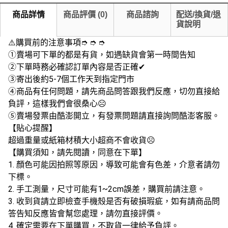
商品詳情
商品評價
(
0
)
商品諮詢
配送/換貨/退
貨說明
⚠️購買前的注意事項➮ ➮ ➮
➀賣場可下單的都是有貨，如遇缺貨會第一時間告知
➁下單時務必確認訂單內容是否正確✔
➂寄出後約5-7個工作天到指定門市
➃商品有任何問題，請先商品問答跟我們反應，切勿直接給
負評，這樣我們會很桑心☹
➄賣場發票由酷澎開立，有發票問題請直接詢問酷澎客服。
【貼心提醒】
超過重量或紙箱材積大小超商不會收貨☹️
【購買須知，請先閱讀，同意在下單】
1. 顏色可能因拍照等原因，導致可能會有色差，介意者請勿
下標。
2. 手工測量，尺寸可能有1~2cm誤差，購買前請注意。
3. 收到貨請立即檢查手機殼是否有破損瑕疵，如有請商品問
答告知反應皆會幫您處理，請勿直接評價。
4. 確定需要在下單購買，不取貨一律給予負評。