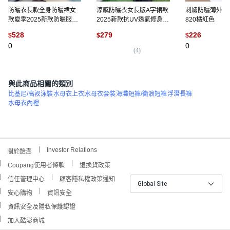
防曬衣長款全身防曬裙女
涼感防曬衣女長版A字裙款
刺繡防曬薄外套 
款夏季2025新款防曬服套
2025新款抗UV透氣修身防
820橘紅色
裝外套冰絲小個子, M【80-
曬長外套現貨隔日達
528
279
226
$
$
$
115斤】
0
0
(
4
)
與此商品相關的類別
比基尼/高衩泳裝
水母衣上衣
水母衣套裝
海灘短褲/衝浪短褲
浮潛長褲
水母衣內裡
Investor Relations
關於酷澎
Coupang使用者條款
退換貨政策
信任管理中心
顧客隱私權政策通知
Global Site
安心購物
資訊安全
資訊安全及隱私保護認證
加入酷澎商城