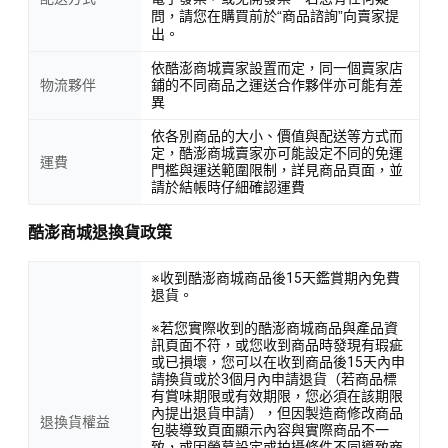
問，請您在購買前於“商品諮詢”向賣家提
出。
依酷澎商城賣家設置而定，同一個賣家店
物流夥伴
鋪的不同商品之運送合作夥伴亦可能有差
異
依各別商品的大小、價值與配送等方式而
定，酷澎商城賣家亦可能設定不同的免運
運費
門檻與運送範圍限制，詳見商品頁面，並
請於結帳時仔細確認運費
酷澎商城退換貨政策
※收到酷澎商城商品後15天鑑賞期內免費
退貨。
※若您實際收到的酷澎商城商品與產品資
訊頁面不符，或您收到商品時發現有瑕疵
或已損壞，您可以在收到商品後15天內申
請換貨或於3個月內申請退貨（若商品標
有賞味期限或有效期限，您必須在該期限
內提出退貨申請），但因製造商修改商品
退換貨權益
包裝導致頁面顯示內容與實際商品不一
致，或因螢幕設定或拍攝條件不同導致商