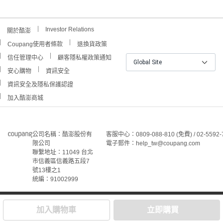
Investor Relations
關於酷澎
Coupang使用者條款
退換貨政策
信任管理中心
顧客隱私權政策通知
Global Site
安心購物
資訊安全
資訊安全及隱私保護認證
加入酷澎商城
公司名稱：酷澎股份有
客服中心：0809-088-810 (免費) / 02-5592-
限公司
電子郵件：
help_tw@coupang.com
聯繫地址：11049 台北
市信義區信義路五段7
號13樓之1
統編：91002999
©Coupang Taiwan Co., Ltd. 保留所有權利。
本網站上顯示的所有商標、標誌和服務標誌均為酷澎股份有
加入購物車
立即購買
限公司和/或其在美國和其他國家/地區註冊之關聯公司之所
屬財產。