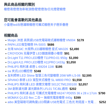
與此商品相關的類別
檯燈
夜燈
燈泡串
吸頂燈/壁燈
燈泡/日光燈
壁櫥燈
您可能會喜歡的其他產品
小臺燈
led台燈
護眼檯燈
可攜式檯燈
夾子燈
折疊燈
相關商品
•
Muigic 沐居 高質感USB充電磁吸式護眼檯燈 VN004
$179
•
PAPA LED寬型檯燈 PA-500S
$686
•
台灣 MAGIC 大視界LED護眼檯燈 座式 MA326
$2,490
•
CROYDON 克羅伊登 LED鏡面摺疊小檯燈
$91
•
Dr.Light T11 PRO LED檯燈 T11PRO-01 950g
$1,090
•
Dr.Light A11 PRO LED檯燈 A11PRO 1433g
$1,050
•
PHILIPS 飛利浦 桌燈 L-69204 11W
$195
•
oa 夾式LED觸控燈
$348
•
友利照明 LED Shine 智慧三色可變檯燈 20W WR-LS-06
$2,595
•
SPiANO 泰德 LED 寬型夾式檯燈 SL-W800 PRO
$1,558
•
PHILIPS 飛利浦 LED 達爾文檯燈 S012CTM1200100
$2,057
•
3M 創新濾光篩 濾光篩系列 LFL01 T/C/BL通用
$202
•
PHILIPS 飛利浦 品志 可攜式充電檯燈 66247 PD055 36 x 28 x 17cm
$790
•
MOMAX Q.LED flex 二合一 無線充電座檯燈 440g
$399
•
aibo 美型磁吸可調角度LED閱讀 USB充電式 三色光 附底座 + 充電線 + 雙面泡棉貼 + 說明書 USB-LI-09 燈體32 x 3.5 x 3.2cm 底座7.3 x 3.1 x 1cm 127.6g
$252