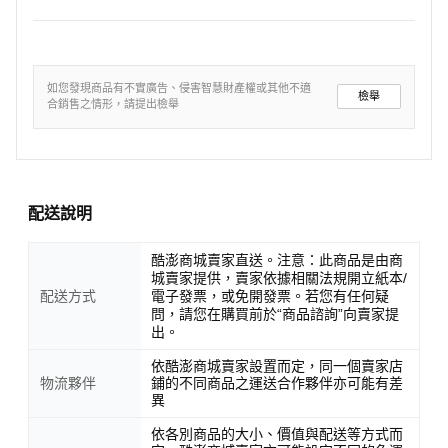
如您發現商品有不實廣告、侵害智慧財產權或其他不適
檢舉
合銷售之情形，請提出檢舉
配送說明
酷澎商城賣家直送。注意：此商品是由商
城賣家提供，賣家依據相關法規開立紙本/
配送方式
電子發票，或免開發票。若您有任何疑
問，請您在購買前於“商品諮詢”向賣家提
出。
依酷澎商城賣家設置而定，同一個賣家店
物流夥伴
鋪的不同商品之運送合作夥伴亦可能有差
異
依各別商品的大小、價值與配送等方式而