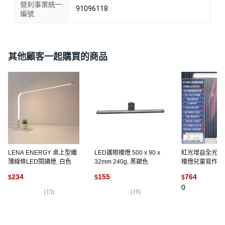
營利事業統一
91096118
編號
其他顧客一起購買的商品
LENA ENERGY 桌上型纖
LED護眼檯燈 500 x 90 x
紅光增益全光譜
薄線條LED閱讀燈, 白色
32mm 240g, 黑銀色
檯燈兒童寫作業
閱讀燈批發, 至
234
155
764
$
$
$
時鐘定時款【充
0
檔調光調色】+
(
15
)
(
19
)