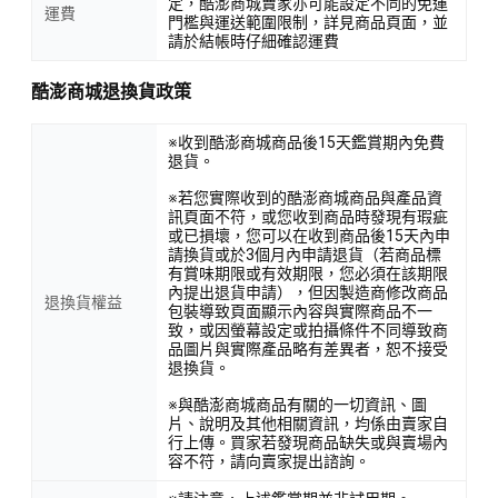
定，酷澎商城賣家亦可能設定不同的免運
運費
門檻與運送範圍限制，詳見商品頁面，並
請於結帳時仔細確認運費
酷澎商城退換貨政策
※收到酷澎商城商品後15天鑑賞期內免費
退貨。
※若您實際收到的酷澎商城商品與產品資
訊頁面不符，或您收到商品時發現有瑕疵
或已損壞，您可以在收到商品後15天內申
請換貨或於3個月內申請退貨（若商品標
有賞味期限或有效期限，您必須在該期限
內提出退貨申請），但因製造商修改商品
退換貨權益
包裝導致頁面顯示內容與實際商品不一
致，或因螢幕設定或拍攝條件不同導致商
品圖片與實際產品略有差異者，恕不接受
退換貨。
※與酷澎商城商品有關的一切資訊、圖
片、說明及其他相關資訊，均係由賣家自
行上傳。買家若發現商品缺失或與賣場內
容不符，請向賣家提出諮詢。