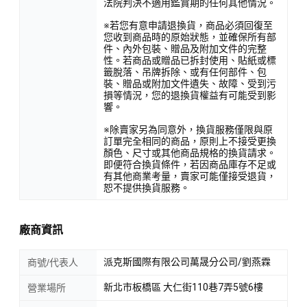
法院判決不適用鑑賞期的任何其他情況。
※若您有意申請退換貨，商品必須回復至
您收到商品時的原始狀態，並確保所有部
件、內外包裝、贈品及附加文件的完整
性。若商品或贈品已拆封使用、貼紙或標
籤脫落、吊牌拆除、或有任何部件、包
裝、贈品或附加文件遺失、故障、受到污
損等情況，您的退換貨權益有可能受到影
響。
※除賣家另為同意外，換貨服務僅限與原
訂單完全相同的商品，原則上不接受更換
顏色、尺寸或其他商品規格的換貨請求。
即便符合換貨條件，若因商品庫存不足或
有其他商業考量，賣家可能僅接受退貨，
恕不提供換貨服務。
廠商資訊
派克斯國際有限公司萬晟分公司/劉燕霖
商號/代表人
新北市板橋區 大仁街110巷7弄5號6樓
營業場所