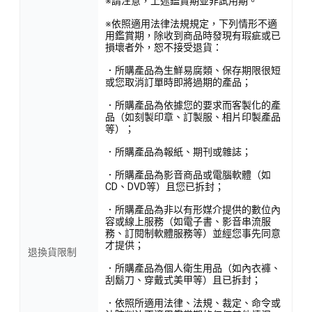
※請注意，上述鑑賞期並非試用期。
※依照適用法律法規規定，下列情形不適
用鑑賞期，除收到商品時發現有瑕疵或已
損壞者外，恕不接受退貨：
．所購產品為生鮮易腐類、保存期限很短
或您取消訂單時即將過期的產品；
．所購產品為依據您的要求而客製化的產
品（如刻製印章、訂製服、相片印製產品
等）；
．所購產品為報紙、期刊或雜誌；
．所購產品為影音商品或電腦軟體（如
CD、DVD等）且您已拆封；
．所購產品為非以有形媒介提供的數位內
容或線上服務（如電子書、影音串流服
務、訂閱制軟體服務等）並經您事先同意
才提供；
退換貨限制
．所購產品為個人衛生用品（如內衣褲、
刮鬍刀、穿戴式美甲等）且已拆封；
．依照所適用法律、法規、裁定、命令或