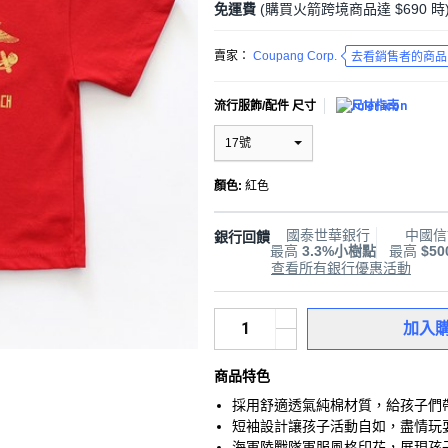
免運費
(購買火箭跨境商品達 $690 時
賣家：
Coupang Corp.
去看銷售者的商品
流行服飾/配件 尺寸
尺寸指南
17號
顏色
:
紅色
國泰世華銀行
中國信
銀行回饋
最高
3.3%小樹點
最高
$5
查看所有銀行優惠活動
加入
商品特色
採用舒適透氣純棉材質，給孩子們
短袖設計讓孩子活動自如，盡情玩
海軍陸戰隊軍服風格印花，展現孩