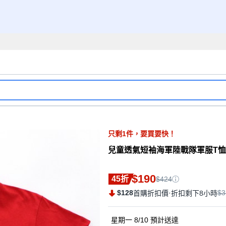
只剩
1
件，
要買要快！
兒童透氣短袖海軍陸戰隊軍服T恤
$190
45折
$424
$128
·
$3
首購折扣價
折扣剩下8小時
星期一 8/10
預計送達