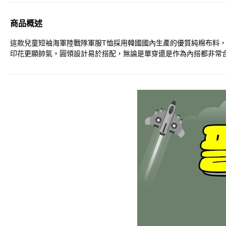
商品概述
這款兒童短袖海軍陸戰隊軍服T恤採用韓國國內生產的優質純棉布料
印花更顯帥氣。圓領設計易於搭配，無論是單穿還是作為內搭都非常