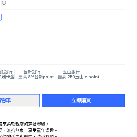
)
託銀行
台新銀行
玉山銀行
00刷卡金
最高
8%台新point
最高
250玉山 e point
購物車
立即購買
帶來柔軟親膚的穿著體驗。
耍，無拘無束，享受童年樂趣。
子們的活力與個性，時尚有型。