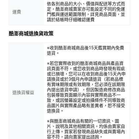
依各別商品的大小、價值與配送等方式而
定，酷澎商城賣家亦可能設定不同的免運
運費
門檻與運送範圍限制，詳見商品頁面，並
請於結帳時仔細確認運費
酷澎商城退換貨政策
※收到酷澎商城商品後15天鑑賞期內免費
退貨。
※若您實際收到的酷澎商城商品與產品資
訊頁面不符，或您收到商品時發現有瑕疵
或已損壞，您可以在收到商品後15天內申
請換貨或於3個月內申請退貨（若商品標
有賞味期限或有效期限，您必須在該期限
內提出退貨申請），但因製造商修改商品
退換貨權益
包裝導致頁面顯示內容與實際商品不一
致，或因螢幕設定或拍攝條件不同導致商
品圖片與實際產品略有差異者，恕不接受
退換貨。
※與酷澎商城商品有關的一切資訊、圖
片、說明及其他相關資訊，均係由賣家自
行上傳。買家若發現商品缺失或與賣場內
容不符，請向賣家提出諮詢。