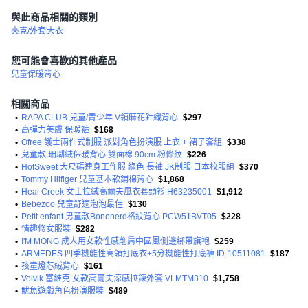
與此商品相關的類別
夾克/外套
大衣
您可能會喜歡的其他產品
兒童保暖背心
相關商品
•
RAPA CLUB 兒童/青少年 V領麻花針織背心
$297
•
高彈力美膚 保暖褲
$168
•
Ofree 護士兩件式制服 派對角色扮演服 上衣 + 裙子套組
$338
•
兒童款 珊瑚絨保暖背心 雙面棉 90cm 粉條紋
$226
•
HotSweet 大尺碼連身工作服 綠色 長袖 JK制服 日本校服組
$370
•
Tommy Hilfiger 兒童基本款鋪棉背心
$1,868
•
Heal Creek 女士拉絨高爾夫風衣套頭衫 H63235001
$1,912
•
Bebezoo 兒童舒適泡泡最佳
$130
•
Petit enfant 男童款Bonenerd格紋背心 PCW51BVT05
$228
•
情趣修女服裝
$282
•
I'M MONG 成人用女款性感削肩中國風側邊綁帶旗袍
$259
•
ARMEDES 四季機能性高領打底衣+5分機能性打底褲 ID-10511081
$187
•
孩童燈芯絨背心
$161
•
Volvik 富維克 女款高爾夫涼感拉鍊外套 VLMTM310
$1,758
•
魷魚遊戲角色扮演服裝
$489