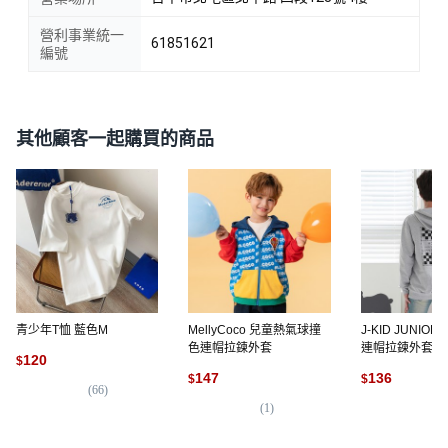
營利事業統一
61851621
編號
其他顧客一起購買的商品
青少年T恤 藍色M
MellyCoco 兒童熱氣球撞
J-KID JUNIO
色連帽拉鍊外套
連帽拉鍊外套
120
$
147
136
$
$
(
66
)
(
1
)
(
2