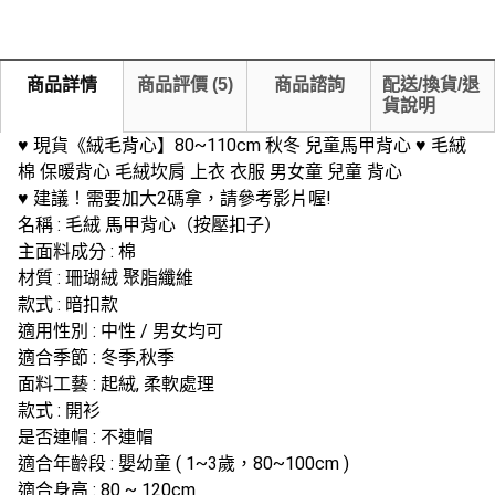
商品詳情
商品評價
(
5
)
商品諮詢
配送/換貨/退
貨說明
♥ 現貨《絨毛背心】80~110cm 秋冬 兒童馬甲背心 ♥ 毛絨
棉 保暖背心 毛絨坎肩 上衣 衣服 男女童 兒童 背心
♥ 建議！需要加大2碼拿，請參考影片喔!
名稱 : 毛絨 馬甲背心（按壓扣子）
主面料成分 : 棉
材質 : 珊瑚絨 聚脂纖維
款式 : 暗扣款
適用性別 : 中性 / 男女均可
適合季節 : 冬季,秋季
面料工藝 : 起絨, 柔軟處理
款式 : 開衫
是否連帽 : 不連帽
適合年齡段 : 嬰幼童 ( 1~3歲，80~100cm )
適合身高 : 80 ~ 120cm