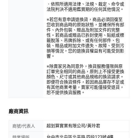
．依照所適用法律、法規、裁定、命令或
法院判決不適用鑑賞期的任何其他情況。
※若您有意申請退換貨，商品必須回復至
您收到商品時的原始狀態，並確保所有部
件、內外包裝、贈品及附加文件的完整
性。若商品或贈品已拆封使用、貼紙或標
籤脫落、吊牌拆除、或有任何部件、包
裝、贈品或附加文件遺失、故障、受到污
損等情況，您的退換貨權益有可能受到影
響。
※除賣家另為同意外，換貨服務僅限與原
訂單完全相同的商品，原則上不接受更換
顏色、尺寸或其他商品規格的換貨請求。
即便符合換貨條件，若因商品庫存不足或
有其他商業考量，賣家可能僅接受退貨，
恕不提供換貨服務。
廠商資訊
超划算實業有限公司/黃玲君
商號/代表人
台中市北屯區北平路 四段123號4樓
營業場所