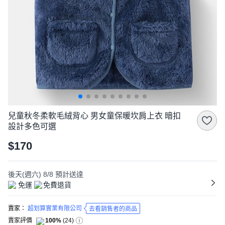
兒童秋冬柔軟毛絨背心 男女童保暖坎肩上衣 暗扣
設計多色可選
$170
後天(週六) 8/8
預計送達
免運
免費退貨
賣家：
超划算實業有限公司
去看銷售者的商品
賣家評價
100%
(
24
)