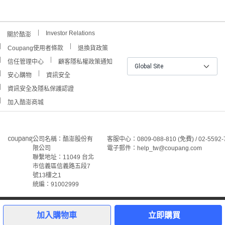
Investor Relations
關於酷澎
Coupang使用者條款
退換貨政策
信任管理中心
顧客隱私權政策通知
Global Site
安心購物
資訊安全
資訊安全及隱私保護認證
加入酷澎商城
公司名稱：酷澎股份有
客服中心：0809-088-810 (免費) / 02-5592-
限公司
電子郵件：help_tw@coupang.com
聯繫地址：11049 台北
市信義區信義路五段7
號13樓之1
統編：91002999
©Coupang Taiwan Co., Ltd. 保留所有權利。
本網站上顯示的所有商標、標誌和服務標誌均為酷澎股份有
加入購物車
立即購買
限公司和/或其在美國和其他國家/地區註冊之關聯公司之所
屬財產。