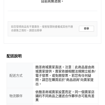
目前尚無咨詢。
如您發現商品有不實廣告、侵害智慧財產權或其他不適
檢舉
合銷售之情形，請提出檢舉
配送說明
酷澎商城賣家直送。注意：此商品是由商
城賣家提供，賣家依據相關法規開立紙本/
配送方式
電子發票，或免開發票。若您有任何疑
問，請您在購買前於“商品諮詢”向賣家提
出。
依酷澎商城賣家設置而定，同一個賣家店
物流夥伴
鋪的不同商品之運送合作夥伴亦可能有差
異