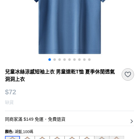
兒童冰絲涼感短袖上衣 男童速乾T恤 夏季休閒透氣
洞洞上衣
$72
缺貨
同商家滿 $149 免運
･
免費退貨
顏色
:
湖藍,100碼