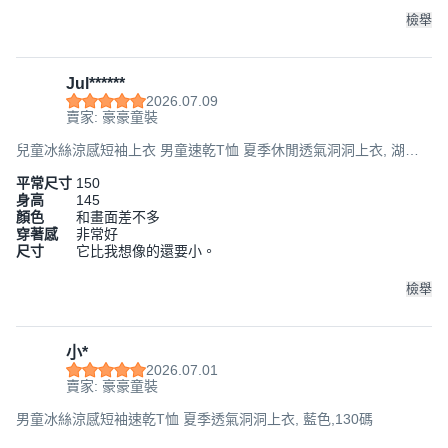
檢舉
Jul******
2026.07.09
賣家: 豪豪童裝
兒童冰絲涼感短袖上衣 男童速乾T恤 夏季休閒透氣洞洞上衣, 湖
藍,160碼
平常尺寸
150
身高
145
顏色
和畫面差不多
穿著感
非常好
尺寸
它比我想像的還要小。
檢舉
小*
2026.07.01
賣家: 豪豪童裝
男童冰絲涼感短袖速乾T恤 夏季透氣洞洞上衣, 藍色,130碼