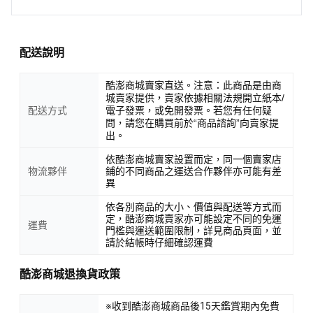
配送說明
酷澎商城賣家直送。注意：此商品是由商
城賣家提供，賣家依據相關法規開立紙本/
配送方式
電子發票，或免開發票。若您有任何疑
問，請您在購買前於“商品諮詢”向賣家提
出。
依酷澎商城賣家設置而定，同一個賣家店
物流夥伴
鋪的不同商品之運送合作夥伴亦可能有差
異
依各別商品的大小、價值與配送等方式而
定，酷澎商城賣家亦可能設定不同的免運
運費
門檻與運送範圍限制，詳見商品頁面，並
請於結帳時仔細確認運費
酷澎商城退換貨政策
※收到酷澎商城商品後15天鑑賞期內免費