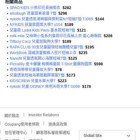
相關商品
•
SPAO KIDS 小熊印花長袖衛衣
$282
•
allo&lugh 孩童甜美浪漫 T恤
$296
•
nykids 兒童透氣湯姆貓與傑利鼠NY短袖T恤 TJ069
$144
•
NYKIDS 孩童款圖案大學T y104
$189
•
兒童款 Lydia Kids Paris 基本款短袖T恤
$121
•
milk mile 艾絲樂小兔系列童款印花長袖上衣 愛心啾啾款
$208
•
Tiffany Coco 兒童斑點狗大學T
$189
•
RAPA CLUB 30支兒童圓領短袖團體兒童T恤
$195
•
Worldlook 漫威孩童蜘蛛人亮片短袖上衣
$235
•
Nanofit 兒童透氣開心海豚短袖T恤
$125
•
Piccalilly 皮卡儷儷 有機棉童裝 T-Shirt 臘腸狗圖案
$598
•
奇奇與蒂蒂兒童羅紋大學T
$78
•
兒童透氣短袖海軍陸戰隊軍服T恤
$173
•
KIDSCREW 兒童水果大學T
$223
•
nykids 兒童 DISNEY 來吧米奇大學T G098
$178
Investor Relations
關於酷澎
Coupang使用者條款
退換貨政策
信任管理中心
顧客隱私權政策通知
Global Site