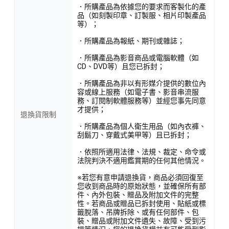
．所購產品為依據您的要求而客製化的產
品（如刻製印章、訂製服、相片印製產品
等）；
．所購產品為報紙、期刊或雜誌；
．所購產品為影音商品或電腦軟體（如
CD、DVD等）且您已拆封；
．所購產品為非以有形媒介提供的數位內
容或線上服務（如電子書、影音串流服
務、訂閱制軟體服務等）並經您事先同意
才提供；
退換貨限制
．所購產品為個人衛生用品（如內衣褲、
刮鬍刀、穿戴式美甲等）且已拆封；
．依照所適用法律、法規、裁定、命令或
法院判決不適用鑑賞期的任何其他情況。
※若您有意申請退換貨，商品必須回復至
您收到商品時的原始狀態，並確保所有部
件、內外包裝、贈品及附加文件的完整
性。若商品或贈品已拆封使用、貼紙或標
籤脫落、吊牌拆除、或有任何部件、包
裝、贈品或附加文件遺失、故障、受到污