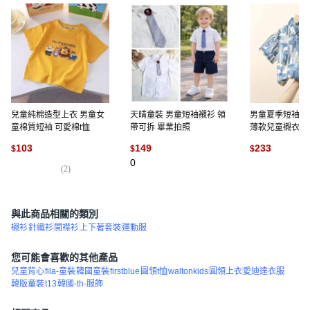
兒童純棉造型上衣 男童女
天晴童裝 男童短袖襯衫 領
男童夏季短袖襯
童棉質短袖 可愛棉t恤
帶可拆 畢業拍照
薄款兒童襯衣
103
149
233
$
$
$
0
(
2
)
(
1
)
與此商品相關的類別
襯衫
針織衫
開襟衫
上下著套裝
運動服
您可能會喜歡的其他產品
兒童背心
fila-童裝
韓國童裝
firstblue
圓領t恤
waltonkids
圓領上衣
愛迪達衣服
韓版童裝
t13
韓國-th-服飾