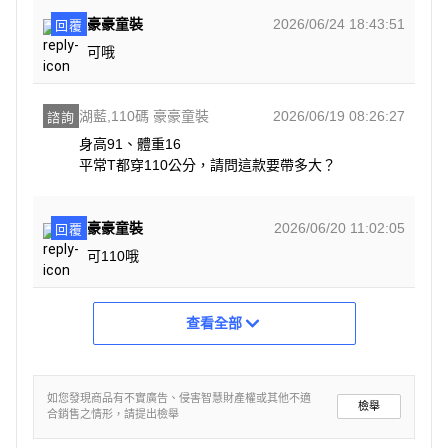
豪豪童裝
2026/06/24 18:43:51
回覆
可哦
湖藍,110碼 豪豪童裝
2026/06/19 08:26:27
諮詢
身高91、體重16

平常T都穿110公分，請問這款要帶多大？
豪豪童裝
2026/06/20 11:02:05
回覆
可110哦
查看全部
如您發現商品有不實廣告、侵害智慧財產權或其他不適
檢舉
合銷售之情形，請提出檢舉