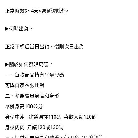
正常時效3~4天<遇延遲除外>
▶️何時出貨？
正常下標后當日出貨，慢則次日出貨
▶️關於如何選購尺碼？
一、每款商品皆有平量尺碼
可與自家衣服比對
二、參照寶貝身高和身形
舉例身高100公分
身型中瘦 建議選擇110碼 喜歡大點120碼
身型肉肉 建議120或130碼
三、提供寶貝身高和體重，使用商品問答諮詢；