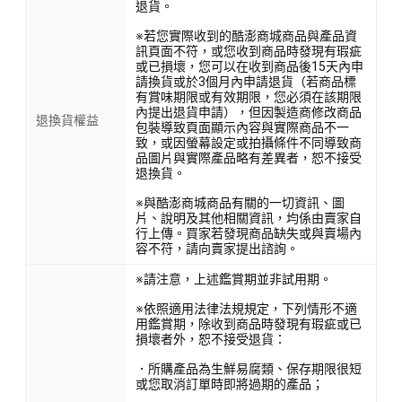
退貨。
※若您實際收到的酷澎商城商品與產品資
訊頁面不符，或您收到商品時發現有瑕疵
或已損壞，您可以在收到商品後15天內申
請換貨或於3個月內申請退貨（若商品標
有賞味期限或有效期限，您必須在該期限
內提出退貨申請），但因製造商修改商品
退換貨權益
包裝導致頁面顯示內容與實際商品不一
致，或因螢幕設定或拍攝條件不同導致商
品圖片與實際產品略有差異者，恕不接受
退換貨。
※與酷澎商城商品有關的一切資訊、圖
片、說明及其他相關資訊，均係由賣家自
行上傳。買家若發現商品缺失或與賣場內
容不符，請向賣家提出諮詢。
※請注意，上述鑑賞期並非試用期。
※依照適用法律法規規定，下列情形不適
用鑑賞期，除收到商品時發現有瑕疵或已
損壞者外，恕不接受退貨：
．所購產品為生鮮易腐類、保存期限很短
或您取消訂單時即將過期的產品；