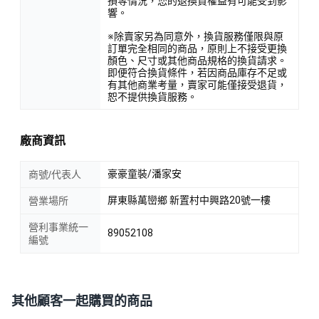
損等情況，您的退換貨權益有可能受到影
響。
※除賣家另為同意外，換貨服務僅限與原
訂單完全相同的商品，原則上不接受更換
顏色、尺寸或其他商品規格的換貨請求。
即便符合換貨條件，若因商品庫存不足或
有其他商業考量，賣家可能僅接受退貨，
恕不提供換貨服務。
廠商資訊
豪豪童裝/潘家安
商號/代表人
屏東縣萬巒鄉 新置村中興路20號一樓
營業場所
營利事業統一
89052108
編號
其他顧客一起購買的商品