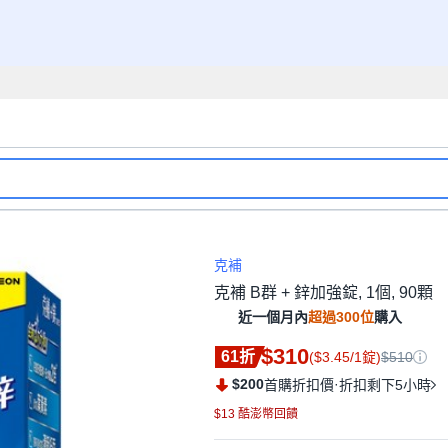
克補
克補 B群 + 鋅加強錠, 1個, 90顆
近一個月內
超過300位
購入
$310
61折
($3.45/1錠)
$510
$200
·
首購折扣價
折扣剩下5小時
$13 酷澎幣回饋