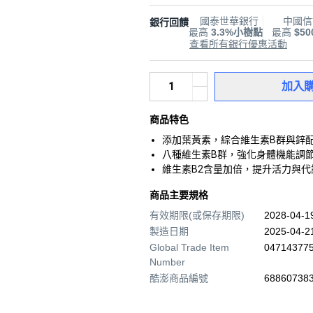
國泰世華銀行
中國信
銀行回饋
最高
3.3%小樹點
最高
$5
查看所有銀行優惠活動
加入
商品特色
添加葉黃素，綜合維生素B群與鋅
八種維生素B群，強化身體機能調
維生素B2含量加倍，提升活力與代
商品主要規格
有效期限(或保存期限)
2028-04-
製造日期
2025-04-2
Global Trade Item
04714377
Number
酷澎商品編號
688607383