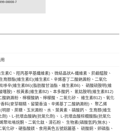
適用
維生素C、羥丙基甲基纖維素)、微結晶狀A-纖維素、菸鹼醯胺、
A-生育醇酯(維生素E)(維生素E、辛烯基丁二酸鈉澱粉、二氧化
酸吡哆辛(維生素B6)(脂肪酸甘油酯、維生素B6)、 硝酸硫胺明(維
硝酸噻胺)、核黃素(維生素B2)、本多酸鈣、 氰鈷胺明(維生素B12)
二酸鈉澱粉、檸檬酸鈉、檸檬酸、二氧化矽、 維生素B12)、氧化
香料(麥芽糊精、留蘭香油、辛烯基丁二酸鈉澱粉)、 聚乙烯
(明膠、蔗糖、玉米澱粉、水、葉黃素、磷酸鈣、 生育醇(維生
氧化劑)、L-抗壞血酸鈉(抗氧化劑)、 L-抗壞血酸棕櫚酸酯(抗氧化
乙烯聚吡咯烷酮、二氧化鈦、滑石粉、 生物素(磷酸氫鈣(無水)、
二氧化矽、硬脂酸鎂、食用黃色五號鋁麗基、 硫酸銅、卵磷脂、