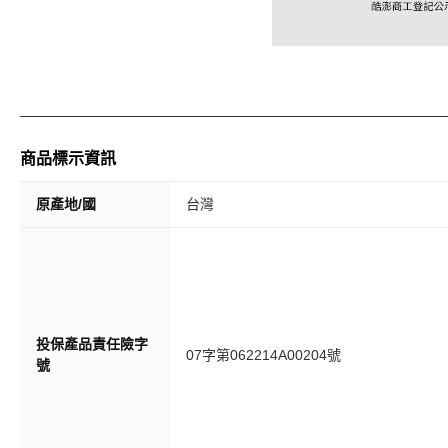
商品標示資訊
原產地/國
台灣
投保產品責任險字
07字第062214A00204號
號