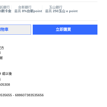
託銀行
台新銀行
玉山銀行
00刷卡金
最高
8%台新point
最高
250玉山 e point
購物車
立即購買
配方
節
謝
19 或以後
1
505308
535655 - 688607383535656