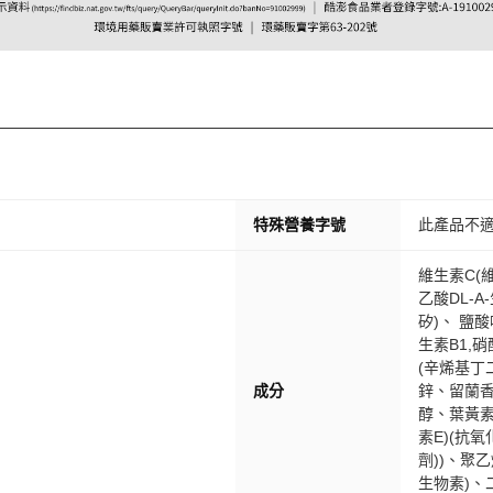
特殊營養字號
此產品不
維生素C(
乙酸DL-
矽)、 鹽
生素B1,
(辛烯基丁
成分
鋅、留蘭香
醇、葉黃素
素E)(抗
劑))、聚
生物素)、