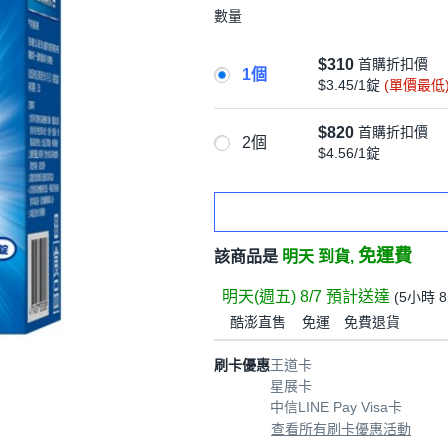
數量
$310
首購折扣價
1個
$3.45/1錠
(單價最低
$820
首購折扣價
2個
$4.56/1錠
免運費
該商品是
明天 到貨,
明天(週五) 8/7
預計送達
(
5小時 
酷澎直售
免運
免費退貨
刷卡優惠
王道卡
星展卡
中信LINE Pay Visa卡
查看所有刷卡優惠活動