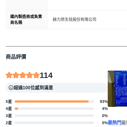
國內製造商或負責
赫力昂生技股份有限公司
商名稱
商品評價
114
超過100位感到滿意
5星
93
%
4星
4
%
3星
0
%
最熱門
最
2星
0
%