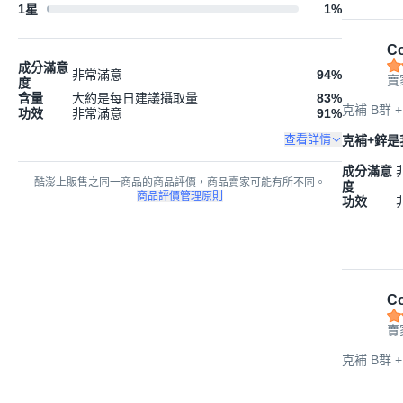
1星
1
%
Co
成分滿意
非常滿意
94
%
賣
度
含量
大約是每日建議攝取量
83
%
克補 B群 +
功效
非常滿意
91
%
查看詳情
克補+鋅是
成分滿意
酷澎上販售之同一商品的商品評價，商品賣家可能有所不同。
度
商品評價管理原則
功效
Co
賣
克補 B群 +