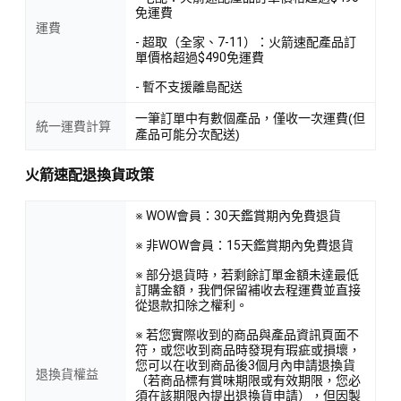
免運費
運費
- 超取（全家、7-11）：火箭速配產品訂
單價格超過$490免運費
- 暫不支援離島配送
一筆訂單中有數個產品，僅收一次運費(但
統一運費計算
產品可能分次配送)
火箭速配退換貨政策
※ WOW會員：30天鑑賞期內免費退貨
※ 非WOW會員：15天鑑賞期內免費退貨
※ 部分退貨時，若剩餘訂單金額未達最低
訂購金額，我們保留補收去程運費並直接
從退款扣除之權利。
※ 若您實際收到的商品與產品資訊頁面不
符，或您收到商品時發現有瑕疵或損壞，
您可以在收到商品後3個月內申請退換貨
退換貨權益
（若商品標有賞味期限或有效期限，您必
須在該期限內提出退換貨申請），但因製