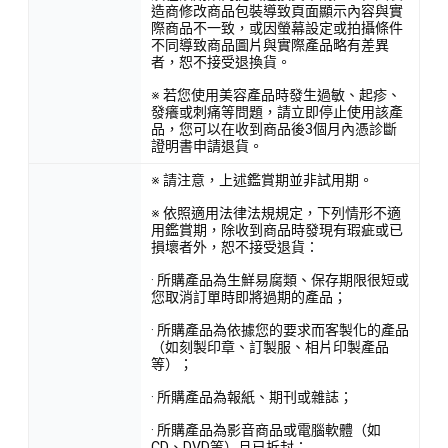
造商修改商品包裝導致頁面顯示內容與實
際商品不一致，或因螢幕設定或拍攝條件
不同導致商品圖片與實際產品略有差異
者，恕不接受退換貨。
※ 若您使用美容產品時發生過敏、起疹、
發癢或刺痛等問題，請立即停止使用該產
品，您可以在收到商品後3個月內憑診斷
證明書申請退貨。
※ 請注意，上述鑑賞期並非試用期。
※ 依照適用法律法規規定，下列情形不適
用鑑賞期，除收到商品時發現有瑕疵或已
損壞者外，恕不接受退貨：
· 所購產品為生鮮易腐類、保存期限很短或
您取消訂單時即將過期的產品；
· 所購產品為依據您的要求而客製化的產品
（如刻製印章、訂製服、相片印製產品
等）；
· 所購產品為報紙、期刊或雜誌；
· 所購產品為影音商品或電腦軟體（如
CD、DVD等）且已拆封；