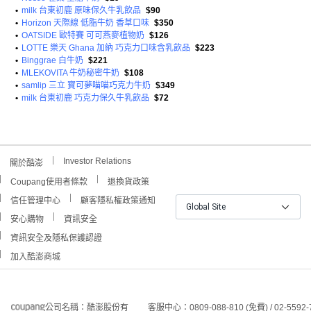
•
milk 台東初鹿 原味保久牛乳飲品
$90
•
Horizon 天際線 低脂牛奶 香草口味
$350
•
OATSIDE 歐特賽 可可燕麥植物奶
$126
•
LOTTE 樂天 Ghana 加納 巧克力口味含乳飲品
$223
•
Binggrae 白牛奶
$221
•
MLEKOVITA 牛奶秘密牛奶
$108
•
samlip 三立 寶可夢喵喵巧克力牛奶
$349
•
milk 台東初鹿 巧克力保久牛乳飲品
$72
Investor Relations
關於酷澎
Coupang使用者條款
退換貨政策
信任管理中心
顧客隱私權政策通知
Global Site
安心購物
資訊安全
資訊安全及隱私保護認證
加入酷澎商城
公司名稱：酷澎股份有
客服中心：0809-088-810 (免費) / 02-5592-