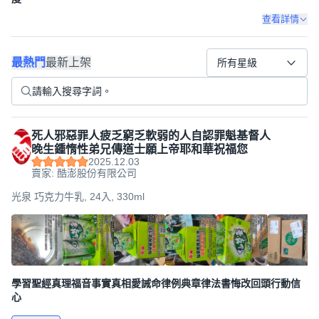
查看詳情
最熱門
最新上架
所有星級
死人邪惡罪人疲乏窮乏軟弱的人自認罪魁基督人
晚生鍾惰性弟兄傳道士願上帝耶和華祝福您
2025.12.03
賣家: 酷澎股份有限公司
光泉 巧克力牛乳, 24入, 330ml
學習聖經真理福音事實真相愛誡命律例典章律法書悔改回頭行動信
心