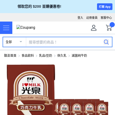
領取您的 $200 首購優惠卷!
打開 App
登入
註冊會員
客服中心
全部
酷澎首頁
食品飲料
乳品/豆奶
保久乳
滅菌純牛奶