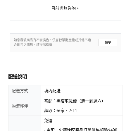
目前尚無咨詢。
如您發現商品有不實廣告、侵害智慧財產權或其他不適
檢舉
合銷售之情形，請提出檢舉
配送說明
配送方式
境內配送
宅配：黑貓宅急便（週一到週六）
物流夥伴
超取：全家、7-11
免運
- 宅配：火箭速配產品訂單價格超過$490