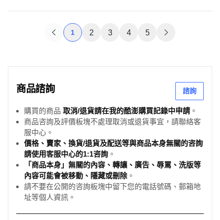
1
2
3
4
5
商品諮詢
諮詢
購買的商品
取消/退貨請在我的酷澎購買記錄中申請
。
商品咨詢及評價板塊不處理取消或退貨事宜，請聯絡客
服中心。
價格、賣家、換貨/退貨及配送等與商品本身無關的咨詢
請使用客服中心的1:1咨詢
。
「商品本身」無關的內容、轉讓、廣告、辱罵、洗版等
內容可能會被移動、隱藏或刪除
。
請不要在公開的咨詢板塊中留下您的電話號碼、郵箱地
址等個人資訊。