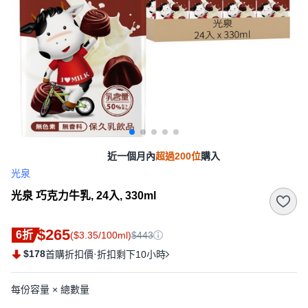
近一個月內
超過200位
購入
光泉
光泉 巧克力牛乳, 24入, 330ml
$265
6折
($3.35/100ml)
$443
$178
·
首購折扣價
折扣剩下10小時
每份容量 × 總數量