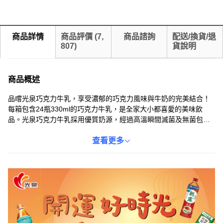
商品詳情
商品評價
(
7,
商品諮詢
配送/換貨/退
807
)
貨說明
商品概述
品嚐光泉巧克力牛乳，享受濃郁的巧克力風味與牛奶的完美結合！
每箱包含24瓶330ml的巧克力牛乳，是全家大小都喜愛的美味飲
品。光泉巧克力牛乳採用優質奶源，經過高溫瞬間滅菌及無菌包
裝，確保產品安全衛生，讓您安心享用。其乳含量高達50%以上，
口感香醇濃郁，且不添加防腐劑，讓您喝得更健康。無論是早餐、
查看更多
點心或宵夜，隨時來一瓶光泉巧克力牛乳，都能滿足您的味蕾，補
充營養，活力滿滿！