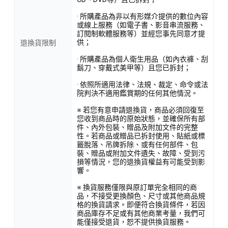
· 所購產品為非以有形媒介提供的數位內容
或線上服務（如電子書、影音串流服務、
訂閱制軟體服務等）並經您事先同意才提
供；
退換貨限制
· 所購產品為個人衛生用品（如內衣褲、刮
鬍刀、穿戴式美甲等）且您已拆封；
· 依照所適用法律、法規、裁定、命令或法
院判決不適用鑑賞期的任何其他情況。
※ 若您有意申請退換貨，商品必須回復至
您收到商品時的原始狀態，並確保所有部
件、內外包裝、贈品及附加文件的完整
性。若商品或贈品已拆封使用、貼紙或標
籤脫落、吊牌拆除、或有任何部件、包
裝、贈品或附加文件遺失、故障、受到污
損等情況，您的退換貨權益有可能受到影
響。
※ 換貨服務僅限與原訂單完全相同的商
品，不接受更換顏色、尺寸或其他商品規
格的換貨請求。即便符合換貨條件，若因
商品庫存不足或有其他商業考量，我們可
能僅接受退貨，恕不提供換貨服務。