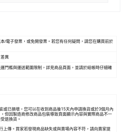
本/電子發票，或免開發票。若您有任何疑問，請您在購買前於
有差異
免運門檻與運送範圍限制，詳見商品頁面，並請於結帳時仔細確
疵或已損壞，您可以在收到商品後15天內申請換貨或於3個月內
），但因製造商修改商品包裝導致頁面顯示內容與實際商品不一
接受退換貨。
行上傳。買家若發現商品缺失或與賣場內容不符，請向賣家提