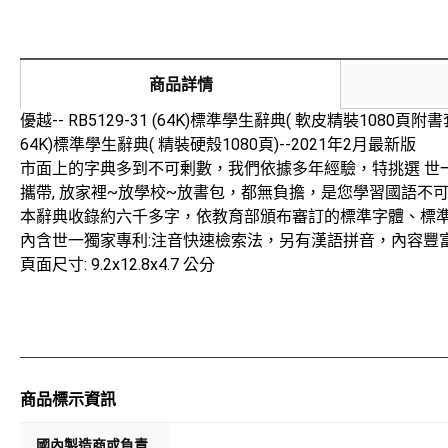
商品詳情
優越-- RB5129-31 (64K)標準學生辭典( 軟皮精裝1080頁附書
64K)標準學生辭典( 精裝硬殼1080頁)--2021年2月最新版
市面上的字典多到不可剰數，我們依據多年經驗，特挑選 世
攜帶, 放家裡~放學校~放書包，都無負擔，是您學習國語不
本辭典收錄約六千多字，依教育部頒布審訂的標準字體、標
內含世一獨家專利:注音快速檢索法，另有漢語拼音，內容豐
頁面尺寸: 9.2x12.8x4.7 公分
商品標示資訊
國內製造商或負責