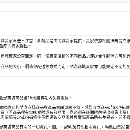
商城賣家直送。注意：此商品是由商城賣家提供，賣家依據相關法規開立紙
諮詢”向賣家提出。
澎商城賣家設置而定，同一個賣家店鋪的不同商品之運送合作夥伴亦可能
別商品的大小、價值與配送等方式而定，酷澎商城賣家亦可能設定不同的
費
酷澎商城商品後15天鑑賞期內免費退貨。
您實際收到的酷澎商城商品與產品資訊頁面不符，或您收到商品時發現有瑕
退貨（若商品標有賞味期限或有效期限，您必須在該期限內提出退貨申請
或因螢幕設定或拍攝條件不同導致商品圖片與實際產品略有差異者，恕不
酷澎商城商品有關的一切資訊、圖片、說明及其他相關資訊，均係由賣家自