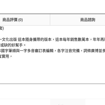
商品評價
(
0
)
商品諮詢
套)
一文化出版 這本隨身攜帶的版本，這本每年銷售數萬本，年年
可或缺的好幫手。
準國字筆順與一字多音審訂表編輯，各字注音完備，詞條廣博並
富實用，