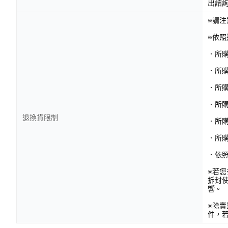
出諮
※請
※依
．所
．所
．所
．所購
退換貨限制
．所
．所
．依
※若
拆封
響。
※除
件，