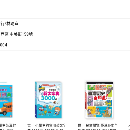
行/林晴宣
西區 中美街158號
004
學生英漢辭
世一 小學生的實用英文字
世一 兒童閱覽 臺灣歷史全