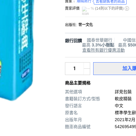
賣家：
順晴商行
去看銷售者的商品
賣家評價
-- %
(
14則以下的評價
)
出版社
:
世一文化
國泰世華銀行
中國信
銀行回饋
最高
3.3%小樹點
最高
$5
查看所有銀行優惠活動
加入
商品主要規格
其他選項
詳見包裝
書籍裝訂方式/型態
軟皮精裝
發行語言
中文
原書名
標準學生辭
出版年月
2021年2月
酷澎商品編號
542695495