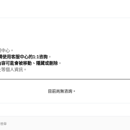
服中心。
使用客服中心的1:1咨詢
。
內容可能會被移動、隱藏或刪除
。
址等個人資訊。
目前尚無咨詢。
出檢舉