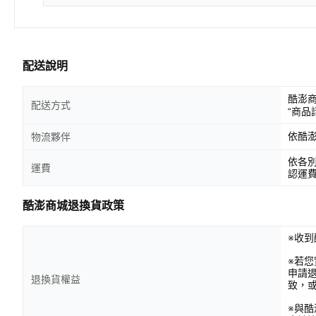
配送說明
酷澎
配送方式
“商品
依酷
物流夥伴
依各
運費
認運
酷澎商城退換貨政策
※收到
※若
申請
退換貨權益
致，
※與