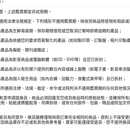
詢。
注意，上述鑑賞期並非試用期。
照適用法律法規規定，下列情形不適用鑑賞期，除收到商品時發現有瑕疵或
購產品為生鮮易腐類、保存期限很短或您取消訂單時即將過期的產品；
購產品為依據您的要求而客製化的產品（如刻製印章、訂製服、相片印製
購產品為報紙、期刊或雜誌；
產品為影音商品或電腦軟體（如CD、DVD等）且您已拆封；
購產品為非以有形媒介提供的數位內容或線上服務（如電子書、影音串流
購產品為個人衛生用品（如內衣褲、刮鬍刀、穿戴式美甲等）且已拆封；
照所適用法律、法規、裁定、命令或法院判決不適用鑑賞期的任何其他情
您有意申請退換貨，商品必須回復至您收到商品時的原始狀態，並確保所有
使用、貼紙或標籤脫落、吊牌拆除、或有任何部件、包裝、贈品或附加文
賣家另為同意外，換貨服務僅限與原訂單完全相同的商品，原則上不接受更
若因商品庫存不足或有其他商業考量，賣家可能僅接受退貨，恕不提供換