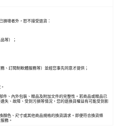
已損壞者外，恕不接受退貨：
產品等）；
服務、訂閱制軟體服務等）並經您事先同意才提供；
況。
部件、內外包裝、贈品及附加文件的完整性。若商品或贈品已
件遺失、故障、受到污損等情況，您的退換貨權益有可能受到影
換顏色、尺寸或其他商品規格的換貨請求。即便符合換貨條
貨服務。