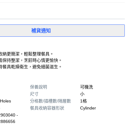
補貨通知
收納更簡潔，輕鬆整理餐具。
面保持整潔，烹飪時心情更愉快。
持餐具乾燥衛生，避免細菌滋生。
保養說明
可機洗
尺寸
小
 Holes
分格數/插槽數/隔層數
1格
p
餐具收納容器形狀
Cylinder
903040 -
2886656