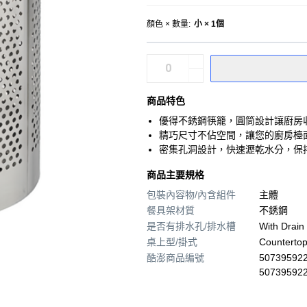
顏色 × 數量
:
小 × 1個
商品特色
優得不銹鋼筷籠，圓筒設計讓廚房
精巧尺寸不佔空間，讓您的廚房檯
密集孔洞設計，快速瀝乾水分，保
商品主要規格
包裝內容物/內含組件
主體
餐具架材質
不銹鋼
是否有排水孔/排水槽
With Drain
桌上型/掛式
Counterto
酷澎商品編號
507395922
50739592