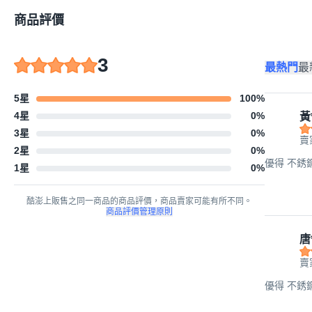
商品評價
3
最熱門
最
5星
100
%
4星
0
%
黃
3星
0
%
賣
2星
0
%
優得 不銹鋼筷
1星
0
%
酷澎上販售之同一商品的商品評價，商品賣家可能有所不同。
商品評價管理原則
唐
賣
優得 不銹鋼筷