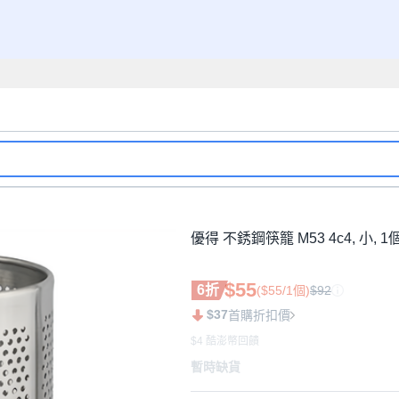
優得 不銹鋼筷籠 M53 4c4, 小, 1
$55
6折
($55/1個)
$92
$37
首購折扣價
$4 酷澎幣回饋
暫時缺貨