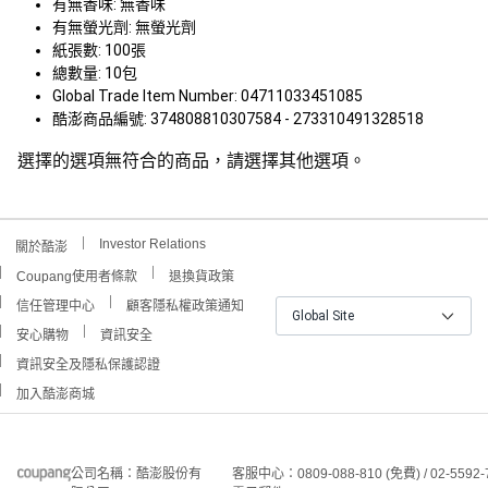
有無香味: 無香味
有無螢光劑: 無螢光劑
紙張數: 100張
總數量: 10包
Global Trade Item Number: 04711033451085
酷澎商品編號: 374808810307584 - 273310491328518
選擇的選項無符合的商品，請選擇其他選項。
Investor Relations
關於酷澎
Coupang使用者條款
退換貨政策
信任管理中心
顧客隱私權政策通知
Global Site
安心購物
資訊安全
資訊安全及隱私保護認證
加入酷澎商城
公司名稱：酷澎股份有
客服中心：0809-088-810 (免費) / 02-5592-