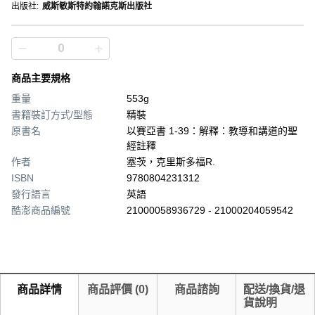
出版社
:
威斯敏斯特約翰諾克斯出版社
商品主要規格
重量
553g
書籍裝訂方式/型態
精裝
原書名
以賽亞書 1-39：解釋：教導和講道的聖
經註釋
作者
塞茨，克里斯多福R.
ISBN
9780804231312
發行語言
英語
酷澎商品編號
21000058936729 - 21000204059542
商品詳情
商品評價
(
0
)
商品諮詢
配送/換貨/退
貨說明