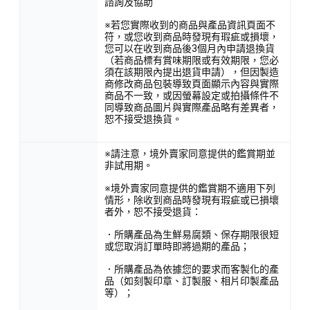
諮詢及協助
※若您實際收到的商品與產品資訊頁面不
符，或您收到商品時發現有瑕疵或損壞，
您可以在收到商品後3個月內申請退換貨
（若商品標有賞味期限或有效期限，您必
須在該期限內提出退貨申請），但因製造
商修改商品包裝導致頁面顯示內容與實際
商品不一致，或因螢幕設定或拍攝條件不
同導致商品圖片與實際產品略有差異者，
恕不接受退換貨。
※請注意，境外賣家同意提供的鑑賞期並
非試用期。
※境外賣家同意提供的鑑賞期不適用下列
情形，除收到商品時發現有瑕疵或已損壞
者外，恕不接受退貨：
．所購產品為生鮮易腐類、保存期限很短
或您取消訂單時即將過期的產品；
．所購產品為依據您的要求而客製化的產
品（如刻製印章、訂製服、相片印製產品
等）；