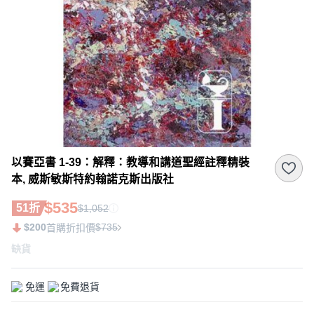
以賽亞書 1-39：解釋：教導和講道聖經註釋精裝
本, 威斯敏斯特約翰諾克斯出版社
$535
51折
$1,052
$200
$735
首購折扣價
缺貨
免運
免費退貨