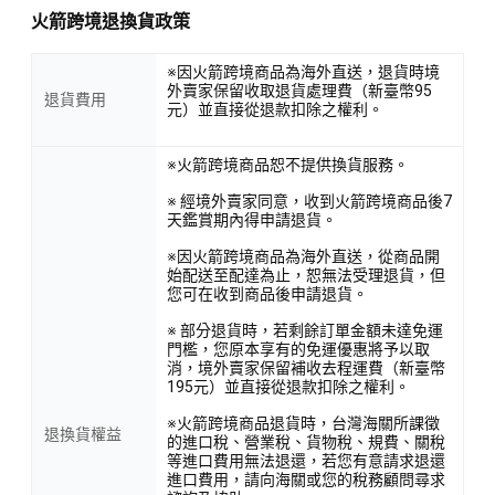
火箭跨境退換貨政策
※因火箭跨境商品為海外直送，退貨時境
外賣家保留收取退貨處理費（新臺幣95
退貨費用
元）並直接從退款扣除之權利。
※火箭跨境商品恕不提供換貨服務。
※ 經境外賣家同意，收到火箭跨境商品後7
天鑑賞期內得申請退貨。
※因火箭跨境商品為海外直送，從商品開
始配送至配達為止，恕無法受理退貨，但
您可在收到商品後申請退貨。
※ 部分退貨時，若剩餘訂單金額未達免運
門檻，您原本享有的免運優惠將予以取
消，境外賣家保留補收去程運費（新臺幣
195元）並直接從退款扣除之權利。
※火箭跨境商品退貨時，台灣海關所課徵
退換貨權益
的進口稅、營業稅、貨物稅、規費、關稅
等進口費用無法退還，若您有意請求退還
進口費用，請向海關或您的稅務顧問尋求