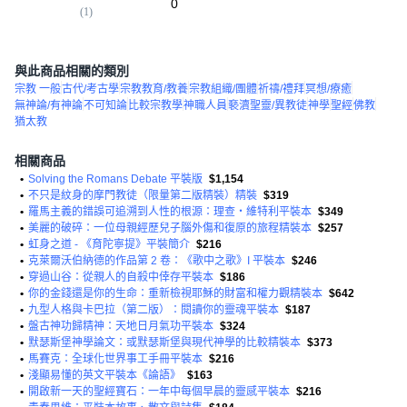
0
(
1
)
(
1
)
與此商品相關的類別
宗教 一般
古代/考古學
宗教教育/教養
宗教組織/團體
祈禱/禮拜
冥想/療癒
無神論/有神論
不可知論
比較宗教學
神職人員
褻瀆聖靈/異教徒
神學
聖經
佛教
猶太教
相關商品
•
Solving the Romans Debate 平裝版
$1,154
•
不只是紋身的摩門教徒（限量第二版精裝）精裝
$319
•
羅馬主義的錯誤可追溯到人性的根源：理查‧維特利平裝本
$349
•
美麗的破碎：一位母親經歷兒子腦外傷和復原的旅程精裝本
$257
•
虹身之道 - 《育陀寧提》平裝簡介
$216
•
克萊爾沃伯納德的作品第 2 卷：《歌中之歌》I 平裝本
$246
•
穿過山谷：從親人的自殺中倖存平裝本
$186
•
你的金錢還是你的生命：重新檢視耶穌的財富和權力觀精裝本
$642
•
九型人格與卡巴拉（第二版）：閱讀你的靈魂平裝本
$187
•
盤古神功歸精神：天地日月氣功平裝本
$324
•
默瑟斯堡神學論文：或默瑟斯堡與現代神學的比較精裝本
$373
•
馬賽克：全球化世界事工手冊平裝本
$216
•
淺顯易懂的英文平裝本《論語》
$163
•
開啟新一天的聖經寶石：一年中每個早晨的靈感平裝本
$216