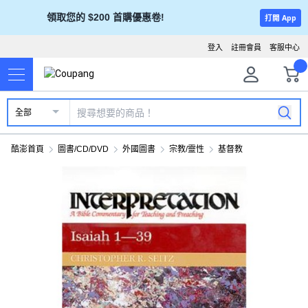
領取您的 $200 首購優惠卷!
打開 App
登入
註冊會員
客服中心
全部
酷澎首頁
圖書/CD/DVD
外國圖書
宗教/靈性
基督教