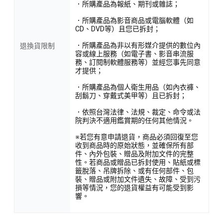
．所購產品為報紙、期刊或雜誌；
．所購產品為影音商品或電腦軟體（如
CD、DVD等）且您已拆封；
．所購產品為非以有形媒介提供的數位內
退換貨限制
容或線上服務（如電子書、影音串流服
務、訂閱制軟體服務等）並經您事先同意
才提供；
．所購產品為個人衛生用品（如內衣褲、
刮鬍刀、穿戴式美甲等）且已拆封；
．依照台灣法律、法規、裁定、命令或法
院判決不適用鑑賞期的任何其他情況。
※若您有意申請退貨，商品必須回復至您
收到商品時的原始狀態，並確保所有部
件、內外包裝、贈品及附加文件的完整
性。若商品或贈品已拆封使用、貼紙或標
籤脫落、吊牌拆除、或有任何部件、包
裝、贈品或附加文件遺失、故障、受到污
損等情況，您的退貨權益有可能受到影
響。