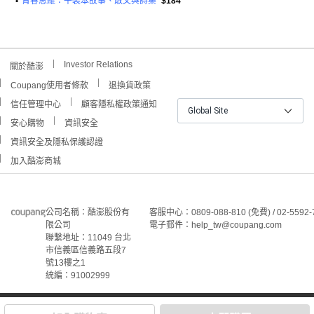
•
青春思維：平裝本故事、散文與詩集
$184
Investor Relations
關於酷澎
Coupang使用者條款
退換貨政策
信任管理中心
顧客隱私權政策通知
Global Site
安心購物
資訊安全
資訊安全及隱私保護認證
加入酷澎商城
公司名稱：酷澎股份有
客服中心：0809-088-810 (免費) / 02-5592-
限公司
電子郵件：help_tw@coupang.com
聯繫地址：11049 台北
市信義區信義路五段7
號13樓之1
統編：91002999
©Coupang Taiwan Co., Ltd. 保留所有權利。
本網站上顯示的所有商標、標誌和服務標誌均為酷澎股份有