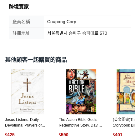
跨境賣家
廠商名稱
Coupang Corp.
註冊地址
서울특별시 송파구 송파대로 570
其他顧客一起購買的商品
Jesus Listens: Daily
The Action Bible:God's
(英文圖書)The J
Devotional Prayers of
Redemptive Story, David
Storybook Bible
Peace Joy and Hope 精裝
C.Cook, 英文, 精裝版
Story Whispers
425
590
401
$
$
$
版, Thomas Nelson, 英文
精裝版, Zonderk