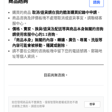
商品諮詢
諮詢
購買的商品
取消/退貨請在我的酷澎購買記錄中申請
。
商品咨詢及評價板塊不處理取消或退貨事宜，請聯絡客
服中心。
價格、賣家、換貨/退貨及配送等與商品本身無關的咨詢
請使用客服中心的1:1咨詢
。
「商品本身」無關的內容、轉讓、廣告、辱罵、洗版等
內容可能會被移動、隱藏或刪除
。
請不要在公開的咨詢板塊中留下您的電話號碼、郵箱地
址等個人資訊。
目前尚無咨詢。
如您發現商品有不實廣告、侵害智慧財產權或其他不適
檢舉
合銷售之情形，請提出檢舉