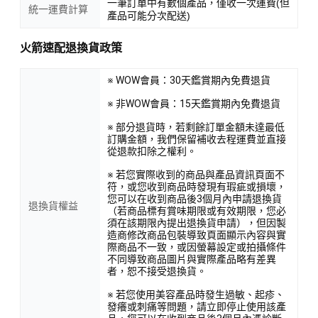
一筆訂單中有數個產品，僅收一次運費(但
統一運費計算
產品可能分次配送)
火箭速配退換貨政策
※ WOW會員：30天鑑賞期內免費退貨
※ 非WOW會員：15天鑑賞期內免費退貨
※ 部分退貨時，若剩餘訂單金額未達最低
訂購金額，我們保留補收去程運費並直接
從退款扣除之權利。
※ 若您實際收到的商品與產品資訊頁面不
符，或您收到商品時發現有瑕疵或損壞，
您可以在收到商品後3個月內申請退換貨
退換貨權益
（若商品標有賞味期限或有效期限，您必
須在該期限內提出退換貨申請），但因製
造商修改商品包裝導致頁面顯示內容與實
際商品不一致，或因螢幕設定或拍攝條件
不同導致商品圖片與實際產品略有差異
者，恕不接受退換貨。
※ 若您使用美容產品時發生過敏、起疹、
發癢或刺痛等問題，請立即停止使用該產