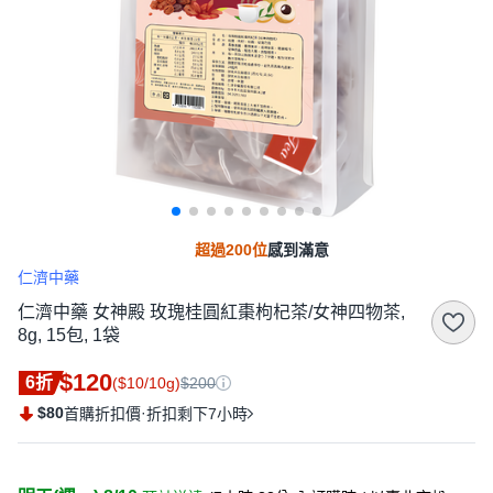
超過200位
感到滿意
仁濟中藥
仁濟中藥 女神殿 玫瑰桂圓紅棗枸杞茶/女神四物茶,
8g, 15包, 1袋
$120
6折
($10/10g)
$200
$80
·
首購折扣價
折扣剩下7小時