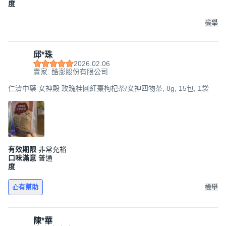
度
檢舉
邱*珠
2026.02.06
賣家: 酷澎股份有限公司
仁濟中藥 女神殿 玫瑰桂圓紅棗枸杞茶/女神四物茶, 8g, 15包, 1袋
有效期限
非常充裕
口味滿意
普通
度
有幫助
檢舉
陳*華