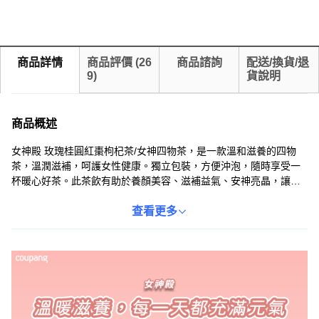
商品詳情
商品評價
(
26
商品諮詢
配送/換貨/退
9
)
貨說明
商品概述
女神殿 玫瑰桂圓紅棗枸杞茶/女神四物茶，是一款溫和滋養的四物
茶，溫潤滋補，呵護女性健康。獨立包裝，方便沖泡，隨時享受一
杯暖心好茶。此茶飲有助於養顏美容、滋補益氣、安神亮晶，讓您
每天都充滿活力。每包含有8克茶料，一袋共15包，總重120克。建
議取一茶包以熱開水浸泡5-7分鐘後飲用，每包可重複沖泡至無味。
查看更多