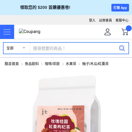
領取您的 $200 首購優惠卷!
打開 App
登入
註冊會員
客服中心
全部
酷澎首頁
食品飲料
咖啡/茶飲
水果茶
柚子/木瓜/紅棗茶