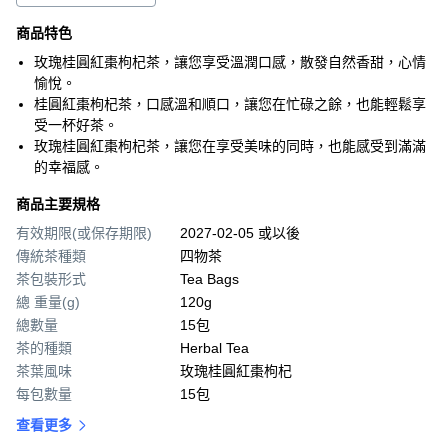
商品特色
玫瑰桂圓紅棗枸杞茶，讓您享受溫潤口感，散發自然香甜，心情
愉悅。
桂圓紅棗枸杞茶，口感溫和順口，讓您在忙碌之餘，也能輕鬆享
受一杯好茶。
玫瑰桂圓紅棗枸杞茶，讓您在享受美味的同時，也能感受到滿滿
的幸福感。
商品主要規格
有效期限(或保存期限)
2027-02-05 或以後
傳統茶種類
四物茶
茶包裝形式
Tea Bags
總 重量(g)
120g
總數量
15包
茶的種類
Herbal Tea
茶葉風味
玫瑰桂圓紅棗枸杞
每包數量
15包
查看更多