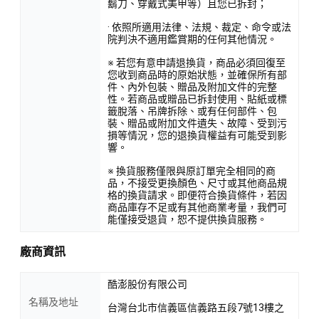
鬍刀、穿戴式美甲等）且您已拆封；
· 依照所適用法律、法規、裁定、命令或法
院判決不適用鑑賞期的任何其他情況。
※ 若您有意申請退換貨，商品必須回復至
您收到商品時的原始狀態，並確保所有部
件、內外包裝、贈品及附加文件的完整
性。若商品或贈品已拆封使用、貼紙或標
籤脫落、吊牌拆除、或有任何部件、包
裝、贈品或附加文件遺失、故障、受到污
損等情況，您的退換貨權益有可能受到影
響。
※ 換貨服務僅限與原訂單完全相同的商
品，不接受更換顏色、尺寸或其他商品規
格的換貨請求。即便符合換貨條件，若因
商品庫存不足或有其他商業考量，我們可
能僅接受退貨，恕不提供換貨服務。
廠商資訊
酷澎股份有限公司
名稱及地址
台灣台北市信義區信義路五段7號13樓之