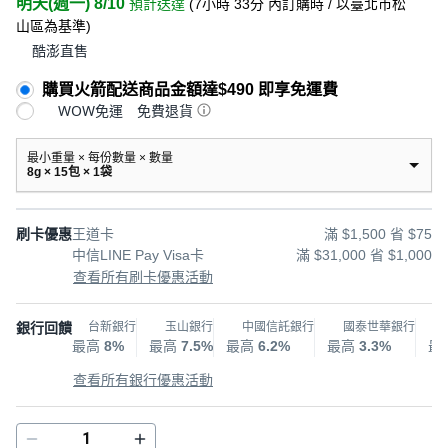
明天(週一) 8/10
預計送達
(
7小時 33分
內訂購時
/ 以臺北市松
山區為基準
)
酷澎直售
購買火箭配送商品金額達$490 即享免運費
WOW免運
免費退貨
最小重量 × 每份數量 × 數量
8g × 15包 × 1袋
刷卡優惠
王道卡
滿 $1,500 省 $75
中信LINE Pay Visa卡
滿 $31,000 省 $1,000
查看所有刷卡優惠活動
銀行回饋
台新銀行
玉山銀行
中國信託銀行
國泰世華銀行
最高
8%
最高
7.5%
最高
6.2%
最高
3.3%
最
查看所有銀行優惠活動