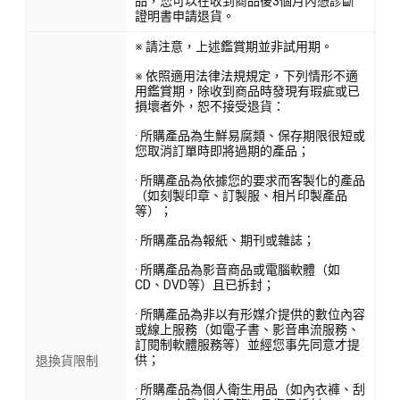
品，您可以在收到商品後3個月內憑診斷
證明書申請退貨。
※ 請注意，上述鑑賞期並非試用期。
※ 依照適用法律法規規定，下列情形不適
用鑑賞期，除收到商品時發現有瑕疵或已
損壞者外，恕不接受退貨：
· 所購產品為生鮮易腐類、保存期限很短或
您取消訂單時即將過期的產品；
· 所購產品為依據您的要求而客製化的產品
（如刻製印章、訂製服、相片印製產品
等）；
· 所購產品為報紙、期刊或雜誌；
· 所購產品為影音商品或電腦軟體（如
CD、DVD等）且已拆封；
· 所購產品為非以有形媒介提供的數位內容
或線上服務（如電子書、影音串流服務、
訂閱制軟體服務等）並經您事先同意才提
供；
退換貨限制
· 所購產品為個人衛生用品（如內衣褲、刮