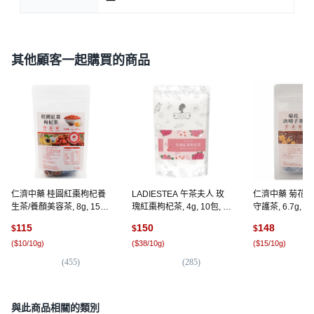
一
其他顧客一起購買的商品
仁濟中藥 桂圓紅棗枸杞養
LADIESTEA 午茶夫人 玫
仁濟中藥 菊花決
生茶/養顏美容茶, 8g, 15包,
瑰紅棗枸杞茶, 4g, 10包, 1
守護茶, 6.7g, 1
1袋
袋
115
150
148
$
$
$
(
$10/10g
)
(
$38/10g
)
(
$15/10g
)
(
455
)
(
285
)
(
2
與此商品相關的類別