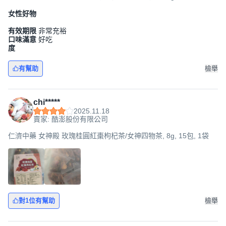
女性好物
有效期限
非常充裕
口味滿意
好吃
度
有幫助
檢舉
chi*****
2025.11.18
賣家: 酷澎股份有限公司
仁濟中藥 女神殿 玫瑰桂圓紅棗枸杞茶/女神四物茶, 8g, 15包, 1袋
對1位有幫助
檢舉