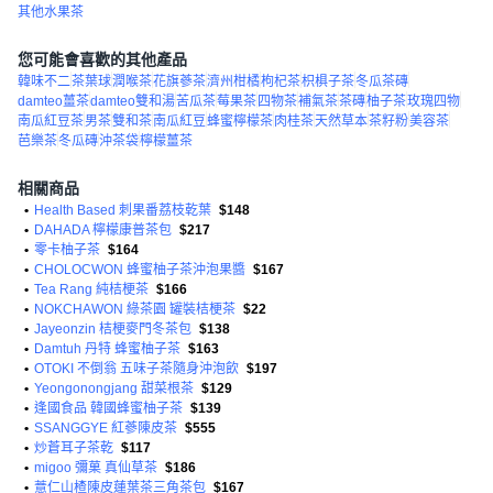
其他水果茶
您可能會喜歡的其他產品
韓味不二
茶葉球
潤喉茶
花旗蔘茶
濟州柑橘
枸杞茶
枳椇子茶
冬瓜茶磚
damteo薑茶
damteo雙和湯
苦瓜茶
莓果茶
四物茶
補氣茶
茶磚
柚子茶
玫瑰四物
南瓜紅豆茶
男茶
雙和茶
南瓜紅豆
蜂蜜檸檬茶
肉桂茶
天然草本
茶籽粉
美容茶
芭樂茶
冬瓜磚
沖茶袋
檸檬薑茶
相關商品
•
Health Based 刺果番荔枝乾葉
$148
•
DAHADA 檸檬康普茶包
$217
•
零卡柚子茶
$164
•
CHOLOCWON 蜂蜜柚子茶沖泡果醬
$167
•
Tea Rang 純桔梗茶
$166
•
NOKCHAWON 綠茶園 罐裝桔梗茶
$22
•
Jayeonzin 桔梗麥門冬茶包
$138
•
Damtuh 丹特 蜂蜜柚子茶
$163
•
OTOKI 不倒翁 五味子茶隨身沖泡飲
$197
•
Yeongonongjang 甜菜根茶
$129
•
逢國食品 韓國蜂蜜柚子茶
$139
•
SSANGGYE 紅蔘陳皮茶
$555
•
炒蒼耳子茶乾
$117
•
migoo 彌菓 真仙草茶
$186
•
薏仁山楂陳皮蓮葉茶三角茶包
$167