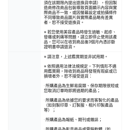
須在該期限內提出退換貨申請），但因製
造商修改商品包裝導致頁面顯示內容與實
際商品不一致，或因螢幕設定或拍攝條件
不同導致商品圖片與實際產品略有差異
者，恕不接受退換貨。
※ 若您使用美容產品時發生過敏、起疹、
發癢或刺痛等問題，請立即停止使用該產
品，您可以在收到商品後3個月內憑診斷
證明書申請退貨。
※ 請注意，上述鑑賞期並非試用期。
※ 依照適用法律法規規定，下列情形不適
用鑑賞期，除收到商品時發現有瑕疵或已
損壞者外，恕不接受退貨：
· 所購產品為生鮮易腐類、保存期限很短或
您取消訂單時即將過期的產品；
· 所購產品為依據您的要求而客製化的產品
（如刻製印章、訂製服、相片印製產品
等）；
· 所購產品為報紙、期刊或雜誌；
· 所購產品為影音商品或電腦軟體（如