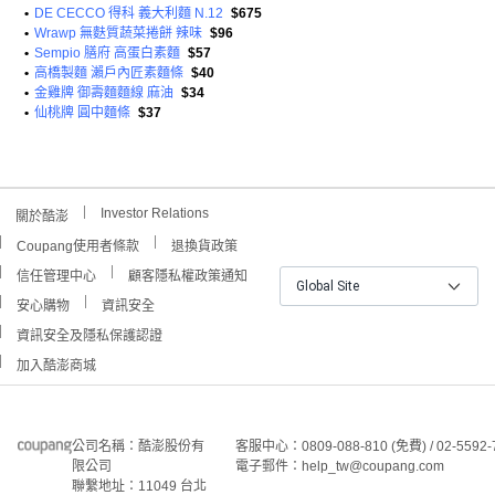
•
DE CECCO 得科 義大利麵 N.12
$675
•
Wrawp 無麩質蔬菜捲餅 辣味
$96
•
Sempio 膳府 高蛋白素麵
$57
•
高橋製麵 瀨戶內匠素麵條
$40
•
金雞牌 御壽麵麵線 麻油
$34
•
仙桃牌 圓中麵條
$37
Investor Relations
關於酷澎
Coupang使用者條款
退換貨政策
信任管理中心
顧客隱私權政策通知
Global Site
安心購物
資訊安全
資訊安全及隱私保護認證
加入酷澎商城
公司名稱：酷澎股份有
客服中心：0809-088-810 (免費) / 02-5592-
限公司
電子郵件：help_tw@coupang.com
聯繫地址：11049 台北