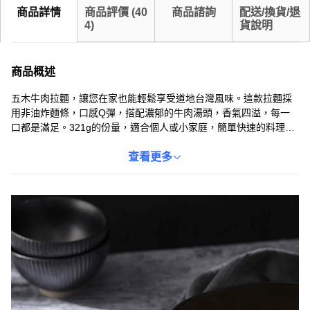
商品詳情
商品評價
(
40
商品諮詢
配送/換貨/退
4
)
貨說明
商品概述
五木牛肉拉麵，讓您在家也能輕鬆享受道地台灣風味。這款拉麵採
用非油炸麵條，口感Q彈，搭配濃郁的牛肉湯頭，香氣四溢，每一
口都是滿足。321g的份量，適合個人或小家庭，簡單快速的料理方
式，讓您隨時都能品嚐到美味。五木品牌堅持品質，嚴選食材，讓
您吃得安心又健康。無論是正餐或宵夜，五木牛肉拉麵都是您的最
查看更多
佳選擇。