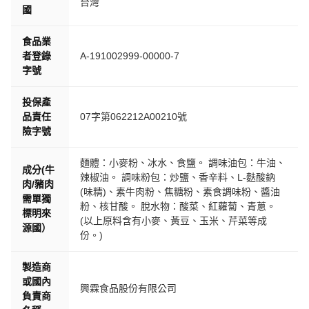
台灣
國
食品業
者登錄
A-191002999-00000-7
字號
投保產
品責任
07字第062212A00210號
險字號
麵體：小麥粉、冰水、食鹽。 調味油包：牛油、
成分(牛
辣椒油。 調味粉包：炒鹽、香辛料、L-麩酸鈉
肉/豬肉
(味精)、素牛肉粉、焦糖粉、素食調味粉、醬油
需單獨
粉、核甘酸。 脫水物：酸菜、紅蘿蔔、青蔥。
標明來
(以上原料含有小麥、黃豆、玉米、芹菜等成
源國）
份。)
製造商
或國內
興霖食品股份有限公司
負責商