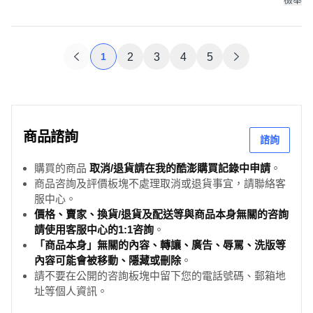
1
2
3
4
5
商品諮詢
諮詢
購買的商品
取消/退貨請在我的酷澎購買記錄中申請
。
商品咨詢及評價板塊不處理取消或退貨事宜，請聯絡客
服中心。
價格、賣家、換貨/退貨及配送等與商品本身無關的咨詢
請使用客服中心的1:1咨詢
。
「商品本身」無關的內容、轉讓、廣告、辱罵、洗版等
內容可能會被移動、隱藏或刪除
。
請不要在公開的咨詢板塊中留下您的電話號碼、郵箱地
址等個人資訊。