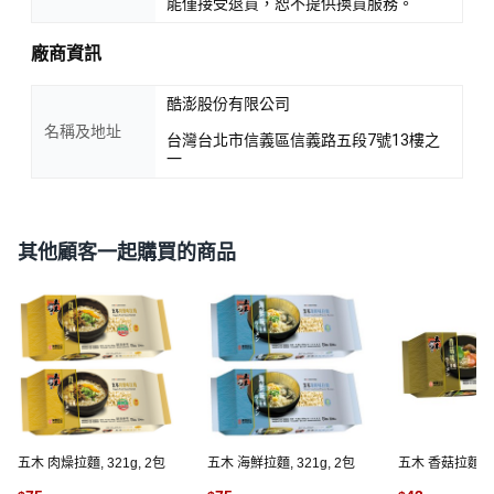
能僅接受退貨，恕不提供換貨服務。
廠商資訊
酷澎股份有限公司
名稱及地址
台灣台北市信義區信義路五段7號13樓之
一
其他顧客一起購買的商品
五木 肉燥拉麵, 321g, 2包
五木 海鮮拉麵, 321g, 2包
五木 香菇拉麵, 32