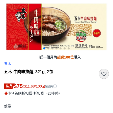
近一個月內
超過100位
購入
五木
五木 牛肉味拉麵, 321g, 2包
$75
6折
($11.68/100g)
$126
$51
·
首購折扣價
折扣剩下23小時
數量