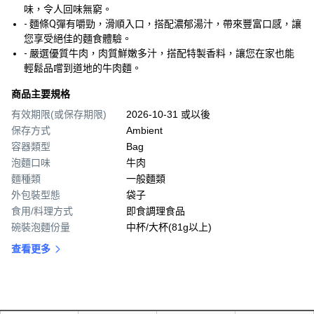
味，令人回味無窮。
- 麵條Q彈有嚼勁，滑順入口，搭配濃郁湯汁，帶來豐富口感，讓
您享受絕佳的麵食體驗。
- 嚴選優質牛肉，肉質鮮嫩多汁，搭配特製香料，讓您在家也能
輕鬆品嚐到道地的牛肉麵。
商品主要規格
有效期限(或保存期限)
2026-10-31 或以後
保存方式
Ambient
容器類型
Bag
泡麵口味
牛肉
麵種類
一般麵類
外包裝型態
袋子
食用/料理方式
即食調理食品
碗裝泡麵份量
中杯/大杯(81g以上)
查看更多