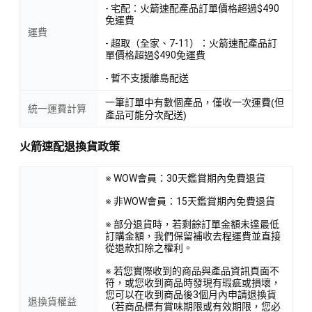
- 宅配：火箭速配產品訂單價格超過$490
免運費
運費
- 超取（全家、7-11）：火箭速配產品訂
單價格超過$490免運費
- 暫不支援離島配送
一筆訂單中有數個產品，僅收一次運費(但
統一運費計算
產品可能分次配送)
火箭速配退換貨政策
※ WOW會員：30天鑑賞期內免費退貨
※ 非WOW會員：15天鑑賞期內免費退貨
※ 部分退貨時，若剩餘訂單金額未達最低
訂購金額，我們保留補收去程運費並直接
從退款扣除之權利。
※ 若您實際收到的商品與產品資訊頁面不
符，或您收到商品時發現有瑕疵或損壞，
您可以在收到商品後3個月內申請退換貨
退換貨權益
（若商品標有賞味期限或有效期限，您必