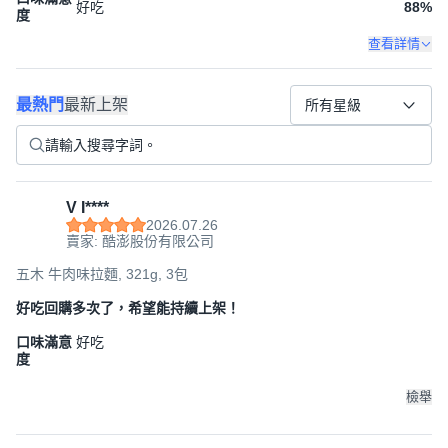
好吃
88
%
度
查看詳情
最熱門
最新上架
所有星級
V I****
2026.07.26
賣家: 酷澎股份有限公司
五木 牛肉味拉麵, 321g, 3包
好吃回購多次了，希望能持續上架！
口味滿意
好吃
度
檢舉