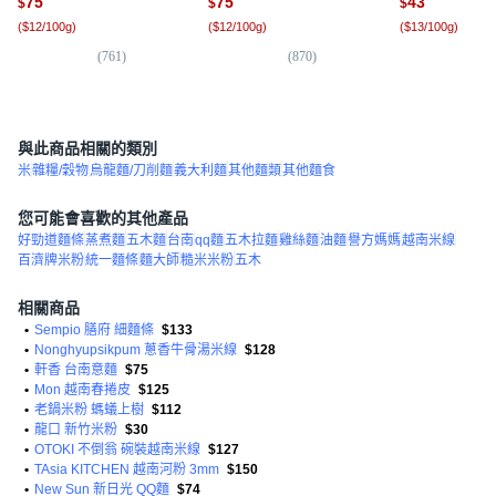
75
75
43
$
$
$
(
$12/100g
)
(
$12/100g
)
(
$13/100g
)
(
761
)
(
870
)
(
3
與此商品相關的類別
米
雜糧/穀物
烏龍麵/刀削麵
義大利麵
其他麵類
其他麵食
您可能會喜歡的其他產品
好勁道麵條
蒸煮麵
五木麵
台南
qq麵
五木拉麵
雞絲麵
油麵
譽方媽媽
越南米線
百濟牌米粉
統一麵條
麵大師
糙米米粉
五木
相關商品
•
Sempio 膳府 細麵條
$133
•
Nonghyupsikpum 蔥香牛骨湯米線
$128
•
軒香 台南意麵
$75
•
Mon 越南春捲皮
$125
•
老鍋米粉 螞蟻上樹
$112
•
龍口 新竹米粉
$30
•
OTOKI 不倒翁 碗裝越南米線
$127
•
TAsia KITCHEN 越南河粉 3mm
$150
•
New Sun 新日光 QQ麵
$74