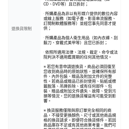
CD、DVD等）且已拆封；
· 所購產品為非以有形媒介提供的數位內容
或線上服務（如電子書、影音串流服務、
訂閱制軟體服務等）並經您事先同意才提
供；
退換貨限制
· 所購產品為個人衛生用品（如內衣褲、刮
鬍刀、穿戴式美甲等）且您已拆封；
· 依照所適用法律、法規、裁定、命令或法
院判決不適用鑑賞期的任何其他情況。
※ 若您有意申請退換貨，商品必須回復至
您收到商品時的原始狀態，並確保所有部
件、內外包裝、贈品及附加文件的完整
性。若商品或贈品已拆封使用、貼紙或標
籤脫落、吊牌拆除、或有任何部件、包
裝、贈品或附加文件遺失、故障、受到污
損等情況，您的退換貨權益有可能受到影
響。
※ 換貨服務僅限與原訂單完全相同的商
品，不接受更換顏色、尺寸或其他商品規
格的換貨請求。即便符合換貨條件，若因
商品庫存不足或有其他商業考量，我們可