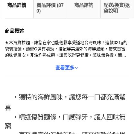
商品詳情
商品評價
(
87
商品諮詢
配送/換貨/退
0
)
貨說明
商品概述
五木海鮮拉麵，讓您在家也能輕鬆享受道地台灣風味！這款321g的
袋裝拉麵，麵條Q彈有嚼勁，搭配鮮美濃郁的海鮮湯頭，帶來豐富
的味覺層次。非油炸熟成麵，讓您吃得更健康，美味無負擔。簡單
快煮，幾分鐘即可享用，無論是正餐或宵夜，都是方便又美味的選
擇。獨立調味粉包，讓您自由調整鹹淡，打造專屬的美味體驗。採
查看更多
用小麥為主要原料，並非全素食。
・獨特的海鮮風味，讓您每一口都充滿驚
喜
・
精選優質麵條，口感彈牙，讓人回味無
窮