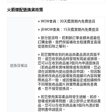
火箭速配退換貨政策
※ WOW會員：30天鑑賞期內免費退貨
※ 非WOW會員：15天鑑賞期內免費退貨
※ 部分退貨時，若剩餘訂單金額未達最低
訂購金額，我們保留補收去程運費並直接
從退款扣除之權利。
※ 若您實際收到的商品與產品資訊頁面不
符，或您收到商品時發現有瑕疵或損壞，
您可以在收到商品後3個月內申請退換貨
退換貨權益
（若商品標有賞味期限或有效期限，您必
須在該期限內提出退換貨申請），但因製
造商修改商品包裝導致頁面顯示內容與實
際商品不一致，或因螢幕設定或拍攝條件
不同導致商品圖片與實際產品略有差異
者，恕不接受退換貨。
※ 若您使用美容產品時發生過敏、起疹、
發癢或刺痛等問題，請立即停止使用該產
品，您可以在收到商品後3個月內憑診斷
證明書申請退貨。