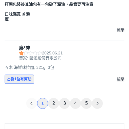
打開包裝後其油包有一包破了漏油，品管要再注意
口味滿意
普通
度
檢舉
廖*萍
2025.06.21
賣家: 酷澎股份有限公司
五木 海鮮味拉麵, 321g, 3包
對1位有幫助
檢舉
1
2
3
4
5