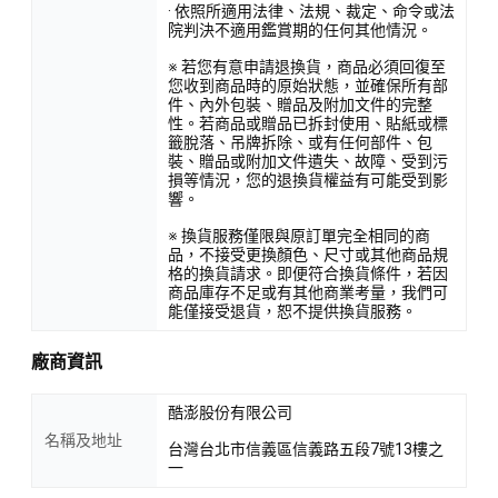
· 依照所適用法律、法規、裁定、命令或法
院判決不適用鑑賞期的任何其他情況。
※ 若您有意申請退換貨，商品必須回復至
您收到商品時的原始狀態，並確保所有部
件、內外包裝、贈品及附加文件的完整
性。若商品或贈品已拆封使用、貼紙或標
籤脫落、吊牌拆除、或有任何部件、包
裝、贈品或附加文件遺失、故障、受到污
損等情況，您的退換貨權益有可能受到影
響。
※ 換貨服務僅限與原訂單完全相同的商
品，不接受更換顏色、尺寸或其他商品規
格的換貨請求。即便符合換貨條件，若因
商品庫存不足或有其他商業考量，我們可
能僅接受退貨，恕不提供換貨服務。
廠商資訊
酷澎股份有限公司
名稱及地址
台灣台北市信義區信義路五段7號13樓之
一