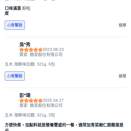
口味滿意
好吃
度
有幫助
檢舉
吳*秀
2023.08.23
賣家: 酷澎股份有限公司
五木 海鮮味拉麵, 321g, 6包
有幫助
檢舉
彭*瑋
2025.04.27
賣家: 酷澎股份有限公司
五木 海鮮味拉麵, 321g, 3包
方便快煮，加點料就是營養豐盛的一餐，通常加青菜蝦仁跟雞蛋是
必