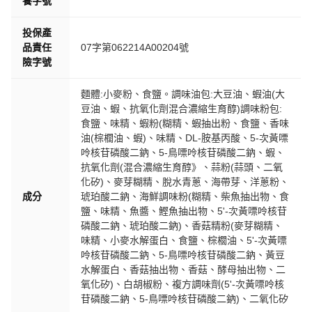
養字號
投保產
品責任
07字第062214A00204號
險字號
麵體:小麥粉、食鹽。調味油包:大豆油、蝦油(大
豆油、蝦、抗氧化劑混合濃縮生育醇)調味粉包:
食鹽、味精、蝦粉(糊精、蝦抽出粉、食鹽、香味
油(棕櫚油、蝦)、味精、DL-胺基丙酸、5-次黃嘌
呤核苷磷酸二鈉、5-鳥嘌呤核苷磷酸二鈉、蝦、
抗氧化劑(混合濃縮生育醇》、蒜粉(蒜頭、二氧
化矽)、麥芽糊精、脫水青蔥、海帶芽、洋蔥粉、
成分
琥珀酸二鈉、海鮮調味粉(糊精、柴魚抽出物、食
鹽、味精、魚醬、鰹魚抽出物、5'-次黃嘌呤核苷
磷酸二鈉、琥珀酸二鈉)、香菇精粉(麥芽糊精、
味精、小麥水解蛋白、食鹽、棕櫚油、5'-次黃嘌
呤核苷磷酸二鈉、5-鳥嘌呤核苷磷酸二鈉、黃豆
水解蛋白、香菇抽出物、香菇、酵母抽出物、二
氧化矽)、白胡椒粉、複方調味劑(5'-次黃嘌呤核
苷磷酸二鈉、5-鳥嘌呤核苷磷酸二鈉)、二氧化矽