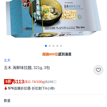
超過800位
感到滿意
五木
五木 海鮮味拉麵, 321g, 3包
$113
6折
($11.74/100g)
$189
$76
·
首購折扣價
折扣剩下8小時
數量