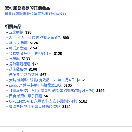
您可能會喜歡的其他產品
薑黃麵
螺螄粉
雞蛋麵
螺獅粉
旭家
海藻麵
相關商品
•
玉米麵條
$98
•
Sanuki Shisei 讚岐 弦腰涼麵 6包
$66
•
維力 火鍋麵
$126
•
韓式宴會麵
$154
•
金博家 正宗四川担担麵 4入
$120
•
玉米麵
$133
•
馬鈴薯麵疙瘩
$74
•
越南雞蛋麵
$166
•
朱記食品 新竹炊粉
$67
•
大瑪 螺螄粉 (袋裝) 有效期2026年12月6日
$137
•
paldo 八道 乾拌麵II 海鮮醬燒口味
$235
•
【豐滿生技】博士紅薑黃雞絲麵-當歸風味(75gx4入/盒)
$195
•
田舍 椒麻山藥手打麵
$67
•
GREEN&SAFE 永豐餘生技 安心雞絲麵 4包
$102
•
豐滿生技 博士紅薑黃雞絲麵 香菇
$114