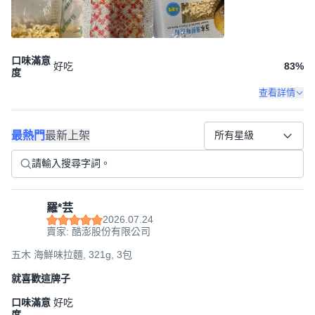
口味滿意
好吃
83
%
度
查看詳情
最熱門
最新上架
所有星級
羅*芸
2026.07.24
賣家: 酷澎股份有限公司
五木 海鮮味拉麵, 321g, 3包
就喜歡這牌子
口味滿意
好吃
度