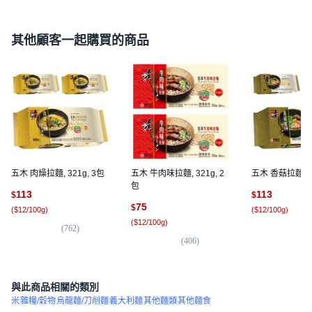
其他顧客一起購買的商品
五木 肉燥拉麵, 321g, 3包
五木 牛肉味拉麵, 321g, 2
五木 香菇拉麵, 32
包
113
113
$
$
75
$
(
$12/100g
)
(
$12/100g
)
(
$12/100g
)
(
762
)
(
3
(
406
)
與此商品相關的類別
米
雜糧/穀物
烏龍麵/刀削麵
義大利麵
其他麵類
其他麵食