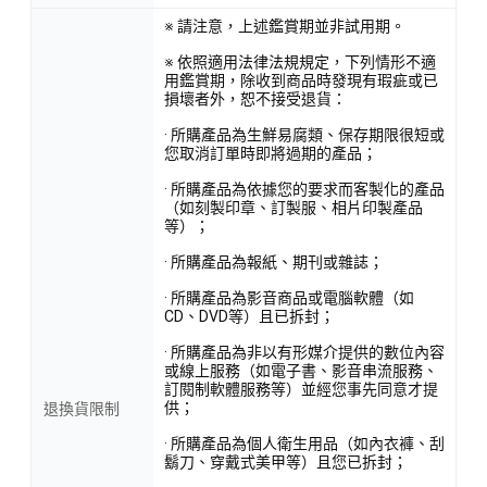
※ 請注意，上述鑑賞期並非試用期。
※ 依照適用法律法規規定，下列情形不適
用鑑賞期，除收到商品時發現有瑕疵或已
損壞者外，恕不接受退貨：
· 所購產品為生鮮易腐類、保存期限很短或
您取消訂單時即將過期的產品；
· 所購產品為依據您的要求而客製化的產品
（如刻製印章、訂製服、相片印製產品
等）；
· 所購產品為報紙、期刊或雜誌；
· 所購產品為影音商品或電腦軟體（如
CD、DVD等）且已拆封；
· 所購產品為非以有形媒介提供的數位內容
或線上服務（如電子書、影音串流服務、
訂閱制軟體服務等）並經您事先同意才提
供；
退換貨限制
· 所購產品為個人衛生用品（如內衣褲、刮
鬍刀、穿戴式美甲等）且您已拆封；