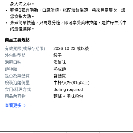
身大海之中。
麵條Q彈有嚼勁，口感滑順，搭配海鮮湯頭，帶來豐富層次，讓
您食指大動。
烹煮簡單快速，只需幾分鐘，即可享受美味拉麵，是忙碌生活中
的最佳選擇。
商品主要規格
有效期限(或保存期限)
2026-10-23 或以後
外包裝型態
袋子
泡麵口味
海鮮味
麵種類
熟成麵
是否為無麩質
含麩質
碗裝泡麵份量
中杯/大杯(81g以上)
食用/料理方式
Boiling required
麵品內容物
麵條 + 調味粉包
查看更多