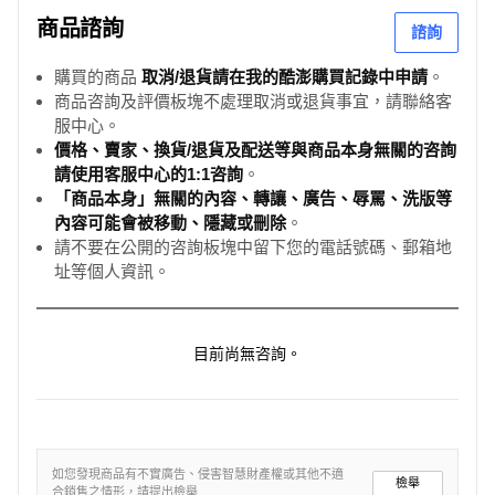
商品諮詢
諮詢
購買的商品
取消/退貨請在我的酷澎購買記錄中申請
。
商品咨詢及評價板塊不處理取消或退貨事宜，請聯絡客
服中心。
價格、賣家、換貨/退貨及配送等與商品本身無關的咨詢
請使用客服中心的1:1咨詢
。
「商品本身」無關的內容、轉讓、廣告、辱罵、洗版等
內容可能會被移動、隱藏或刪除
。
請不要在公開的咨詢板塊中留下您的電話號碼、郵箱地
址等個人資訊。
目前尚無咨詢。
如您發現商品有不實廣告、侵害智慧財產權或其他不適
檢舉
合銷售之情形，請提出檢舉