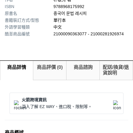
ISBN
9788968175992
原書名
중국어 문법 레시피
書籍裝訂方式/型態
單行本
外語學習種類
中文
酷澎商品編號
21000090363077 - 21000281926974
商品詳情
商品評價
(
0
)
商品諮詢
配送/換貨/退
貨說明
火箭跨境資訊
深入了解 EZ WAY、進口稅、限制等。
商品概述