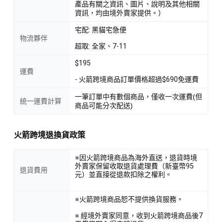
產品有關之資訊、圖片、說明及其他相關
資訊，均由境外賣家提供。）
宅配: 黑貓宅急便
物流夥伴
超取: 全家、7-11
$195
運費
- 火箭跨境商品訂單價格超過$690免運費
一筆訂單中有數個商品，僅收一次運費(但
統一運費計算
商品可能分次配送)
火箭跨境退換貨政策
※因火箭跨境商品為海外直送，退貨時境
外賣家保留收取退貨處理費（新臺幣95
退貨費用
元）並直接從退款扣除之權利。
※火箭跨境商品恕不提供換貨服務。
※ 經境外賣家同意，收到火箭跨境商品後7