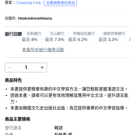
賣家：
Coupang Corp.
去看銷售者的商品
出版社
:
Hankookmunhwasa
銀行回饋
台新銀行
玉山銀行
中國信託銀行
國泰世華銀行
最高
8%
最高
7.5%
最高
6.2%
最高
3.3%
最
查看所有銀行優惠活動
商品特色
本書提供更簡單有趣的中文學習方法，讓您輕鬆掌握漢語文法。
透過本書，讀者可以更有效地理解並應用中文文法，提升語言能
力。
本書由韓國文化史出版社出版，為您提供專業的中文學習指導。
商品主要規格
發行語言
韓語
作者
朴敏秀 著