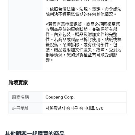
．依照台灣法律、法規、裁定、命令或法
院判決不適用鑑賞期的任何其他情況。
※若您有意申請退貨，商品必須回復至您
收到商品時的原始狀態，並確保所有部
件、內外包裝、贈品及附加文件的完整
性。若商品或贈品已拆封使用、貼紙或標
籤脫落、吊牌拆除、或有任何部件、包
裝、贈品或附加文件遺失、故障、受到污
損等情況，您的退貨權益有可能受到影
響。
跨境賣家
廠商名稱
Coupang Corp.
註冊地址
서울특별시 송파구 송파대로 570
其他顧客一起購買的商品