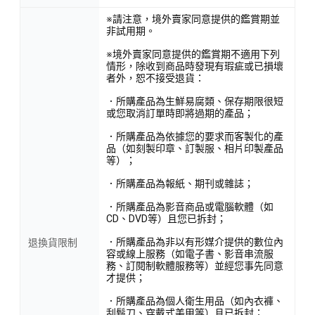
※請注意，境外賣家同意提供的鑑賞期並
非試用期。
※境外賣家同意提供的鑑賞期不適用下列
情形，除收到商品時發現有瑕疵或已損壞
者外，恕不接受退貨：
．所購產品為生鮮易腐類、保存期限很短
或您取消訂單時即將過期的產品；
．所購產品為依據您的要求而客製化的產
品（如刻製印章、訂製服、相片印製產品
等）；
．所購產品為報紙、期刊或雜誌；
．所購產品為影音商品或電腦軟體（如
CD、DVD等）且您已拆封；
．所購產品為非以有形媒介提供的數位內
退換貨限制
容或線上服務（如電子書、影音串流服
務、訂閱制軟體服務等）並經您事先同意
才提供；
．所購產品為個人衛生用品（如內衣褲、
刮鬍刀、穿戴式美甲等）且已拆封；