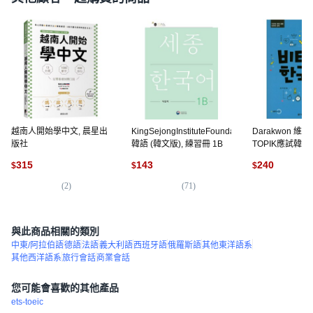
越南人開始學中文, 晨星出
KingSejongInstituteFoundation
Darakwon 維
版社
韓語 (韓文版), 練習冊 1B
TOPIK應試韓語
素韓國系列
315
143
240
$
$
$
(
2
)
(
71
)
(
3
與此商品相關的類別
中東/阿拉伯語
德語
法語
義大利語
西班牙語
俄羅斯語
其他東洋語系
其他西洋語系
旅行會話
商業會話
您可能會喜歡的其他產品
ets-toeic