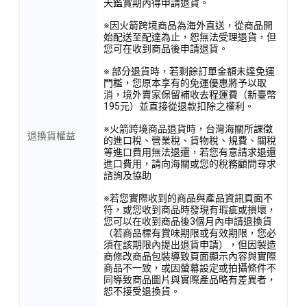
天鑑賞期內得申請退貨。
※因火箭跨境商品為海外直送，從商品開
始配送至配達為止，恕無法受理退貨，但
您可在收到商品後申請退貨。
※ 部分退貨時，若剩餘訂單金額未達免運
門檻，您原本享有的免運優惠將予以取
消，境外賣家保留補收去程運費（新臺幣
195元）並直接從退款扣除之權利。
※火箭跨境商品退貨時，台灣海關所課徵
退換貨權益
的進口稅、營業稅、貨物稅、規費、關稅
等進口費用無法退還，若您有意請求退還
進口費用，請向海關或您的稅務顧問尋求
諮詢及協助
※若您實際收到的商品與產品資訊頁面不
符，或您收到商品時發現有瑕疵或損壞，
您可以在收到商品後3個月內申請退換貨
（若商品標有賞味期限或有效期限，您必
須在該期限內提出退貨申請），但因製造
商修改商品包裝導致頁面顯示內容與實際
商品不一致，或因螢幕設定或拍攝條件不
同導致商品圖片與實際產品略有差異者，
恕不接受退換貨。