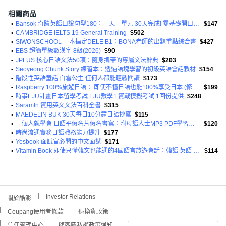
相關商品
•
Bansok 奇蹟英語口說句型180：一天一單元 30天完成! 零基礎開口說專案
$147
•
CAMBRIDGE IELTS 19 General Training
$502
•
SIWONSCHOOL 一本搞定DELE B1：BONA老師的出題重點綜合書
$427
•
EBS 超簡單級數漢字 8級(2026)
$90
•
JPLUS 核心日語文法50項：隨身攜帶的專屬文法辭典
$203
•
Seoyeong Chunk Story 練習本：透過語塊學習的初級英語會話教材
$154
•
階段性英語童話:白雪公主:任何人都能輕鬆閱讀
$173
•
Raspberry 100%旅遊日語： 即使不懂日語也能100%享受日本 (修訂版)
$199
•
時事EJU計畫日本留學考試 EJU數學1:實戰模擬考試 1回份提供
$248
•
SaramIn 實用英文文法百科全書
$315
•
MAEDELIN BUK 30天每日10分鐘日語抄寫
$115
•
一個人就學會 日語平假名片假名書寫：附母語人士MP3 PDF學習資料
$120
•
時尚流通實務日語職務能力提升
$177
•
Yesbook 面試官必問的中文面試
$171
•
Vitamin Book 即使只懂韓文也能通的4國語言旅遊會話：韓語 英語 日語 中文
$114
Investor Relations
關於酷澎
Coupang使用者條款
退換貨政策
信任管理中心
顧客隱私權政策通知