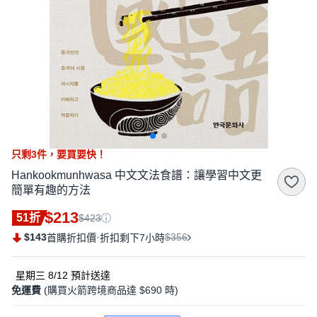
只剩
3
件，
要買要快！
Hankookmunhwasa 中文文法食譜：讓學習中文更
簡單有趣的方法
$213
51折
$423
$143
·
$356
首購折扣價
折扣剩下7小時
星期三 8/12
預計送達
免運費
(購買火箭跨境商品達 $690 時)