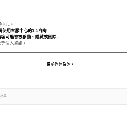
服中心。
使用客服中心的1:1咨詢
。
內容可能會被移動、隱藏或刪除
。
址等個人資訊。
目前尚無咨詢。
出檢舉