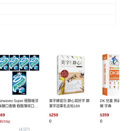
Airwaves Super 極酷嗆涼
美字練習日:靜心寫好字 鋼
DK 兒童 英語 1000
無糖口香糖 極酷薄荷口味,
筆字冠軍名言帖169
解 字典
28g, 5包
69
250
359
$
$
$
0
0
$5/10g
)
(
4,527
)