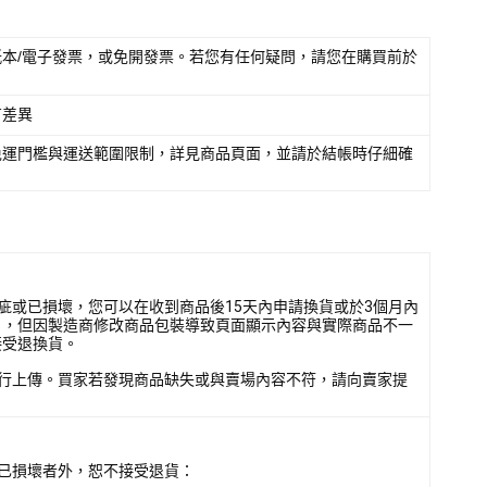
本/電子發票，或免開發票。若您有任何疑問，請您在購買前於
有差異
免運門檻與運送範圍限制，詳見商品頁面，並請於結帳時仔細確
疵或已損壞，您可以在收到商品後15天內申請換貨或於3個月內
），但因製造商修改商品包裝導致頁面顯示內容與實際商品不一
接受退換貨。
行上傳。買家若發現商品缺失或與賣場內容不符，請向賣家提
已損壞者外，恕不接受退貨：