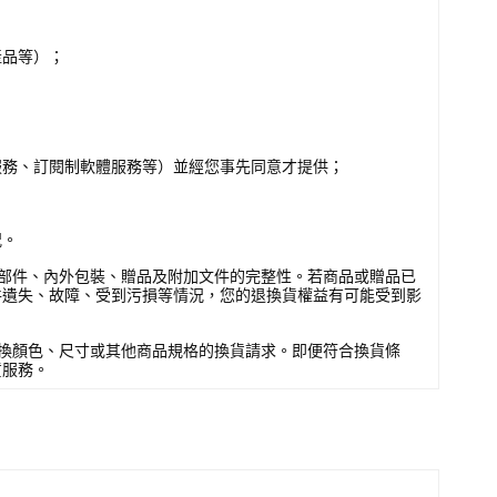
產品等）；
服務、訂閱制軟體服務等）並經您事先同意才提供；
況。
部件、內外包裝、贈品及附加文件的完整性。若商品或贈品已
件遺失、故障、受到污損等情況，您的退換貨權益有可能受到影
換顏色、尺寸或其他商品規格的換貨請求。即便符合換貨條
貨服務。