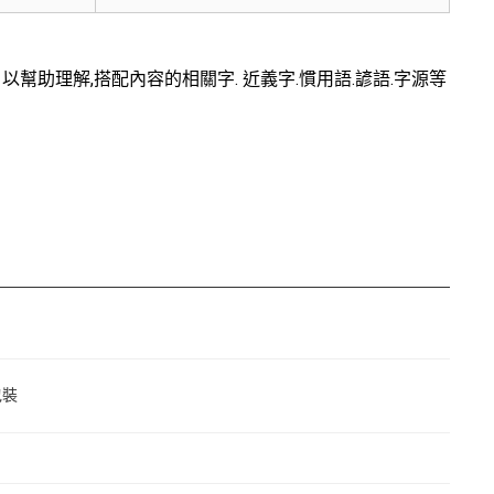
幫助理解,搭配內容的相關字. 近義字.慣用語.諺語.字源等
包裝