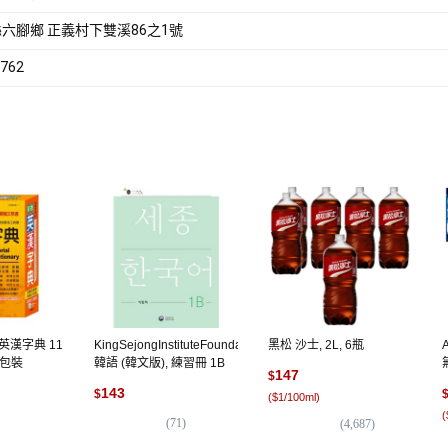
六腳鄉 正義村下雙溪86之1號
762
 英漢字典 11
KingSejongInstituteFoundation
黑松 沙士, 2L, 6瓶
見包裝
韓語 (韓文版), 練習冊 1B
147
$
143
$
(
$1/100ml
)
(
(
71
)
(
4,687
)