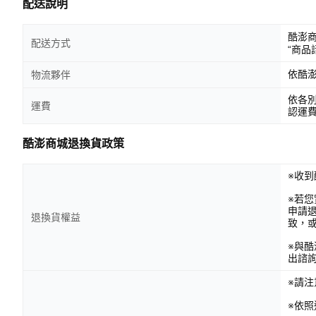
配送說明
酷澎
配送方式
“商品
依酷
物流夥伴
依各
運費
認運
酷澎商城退換貨政策
※收到
※若
申請
退換貨權益
致，
※與
出諮
※請
※依