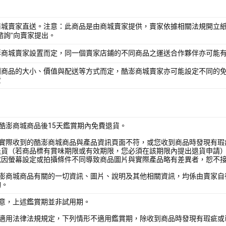
商城賣家直送。注意：此商品是由商城賣家提供，賣家依據相關法規開立紙
諮詢”向賣家提出。
澎商城賣家設置而定，同一個賣家店鋪的不同商品之運送合作夥伴亦可能
別商品的大小、價值與配送等方式而定，酷澎商城賣家亦可能設定不同的
費
酷澎商城商品後15天鑑賞期內免費退貨。
您實際收到的酷澎商城商品與產品資訊頁面不符，或您收到商品時發現有瑕
退貨（若商品標有賞味期限或有效期限，您必須在該期限內提出退貨申請
或因螢幕設定或拍攝條件不同導致商品圖片與實際產品略有差異者，恕不
酷澎商城商品有關的一切資訊、圖片、說明及其他相關資訊，均係由賣家自
詢。
注意，上述鑑賞期並非試用期。
照適用法律法規規定，下列情形不適用鑑賞期，除收到商品時發現有瑕疵或