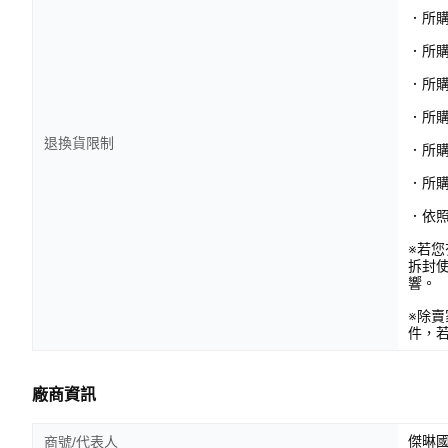
．所
．所
．所
．所購
退換貨限制
．所
．所
．依
※若
拆封
響。
※除
件，
廠商資訊
傑晽國
商號/代表人