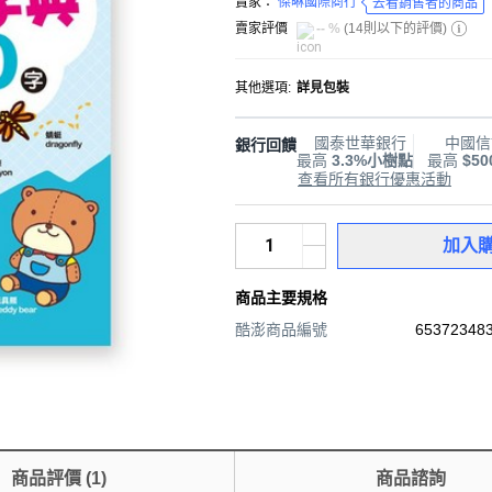
賣家：
傑晽國際商行
去看銷售者的商品
賣家評價
-- %
(
14則以下的評價
)
其他選項
:
詳見包裝
國泰世華銀行
中國信
銀行回饋
最高
3.3%小樹點
最高
$5
查看所有銀行優惠活動
加入
商品主要規格
酷澎商品編號
653723483
商品評價
(
1
)
商品諮詢