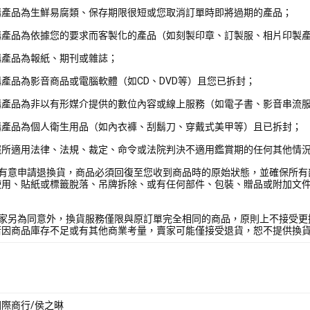
購產品為生鮮易腐類、保存期限很短或您取消訂單時即將過期的產品；
購產品為依據您的要求而客製化的產品（如刻製印章、訂製服、相片印製
購產品為報紙、期刊或雜誌；
產品為影音商品或電腦軟體（如CD、DVD等）且您已拆封；
購產品為非以有形媒介提供的數位內容或線上服務（如電子書、影音串流
購產品為個人衛生用品（如內衣褲、刮鬍刀、穿戴式美甲等）且已拆封；
照所適用法律、法規、裁定、命令或法院判決不適用鑑賞期的任何其他情
您有意申請退換貨，商品必須回復至您收到商品時的原始狀態，並確保所有
使用、貼紙或標籤脫落、吊牌拆除、或有任何部件、包裝、贈品或附加文
賣家另為同意外，換貨服務僅限與原訂單完全相同的商品，原則上不接受更
若因商品庫存不足或有其他商業考量，賣家可能僅接受退貨，恕不提供換
際商行/侯之晽