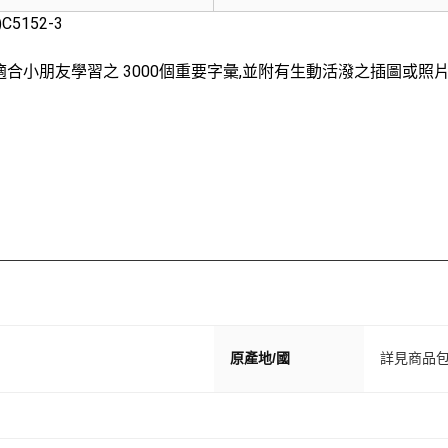
5152-3
小朋友學習之 3000個重要字彙,並附有生動活潑之插圖或照片以
原產地/國
詳見商品