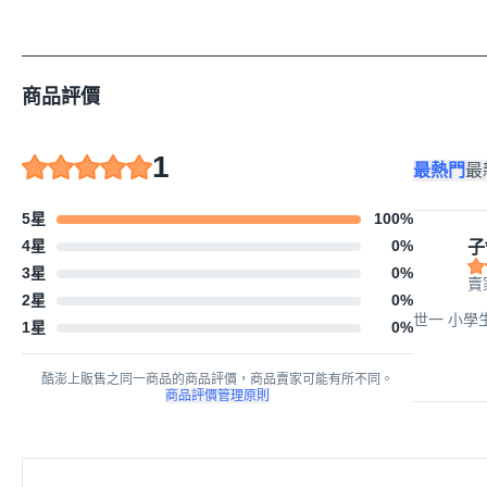
商品評價
1
最熱門
最
5星
100
%
4星
0
%
子
3星
0
%
賣
2星
0
%
世一 小學生
1星
0
%
酷澎上販售之同一商品的商品評價，商品賣家可能有所不同。
商品評價管理原則