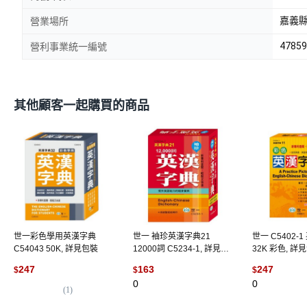
嘉義縣
營業場所
47859
營利事業統一編號
其他顧客一起購買的商品
世一彩色學用英漢字典
世一 袖珍英漢字典21
世一 C5402-1
C54043 50K, 詳見包裝
12000詞 C5234-1, 詳見包
32K 彩色, 詳
裝
247
163
247
$
$
$
0
0
(
1
)