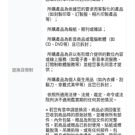
· 所購產品為依據您的要求而客製化的產品
（如刻製印章、訂製服、相片印製產品
等）；
· 所購產品為報紙、期刊或雜誌；
· 所購產品為影音商品或電腦軟體（如
CD、DVD等）且已拆封；
· 所購產品為非以有形媒介提供的數位內容
或線上服務（如電子書、影音串流服務、
訂閱制軟體服務等）並經您事先同意才提
供；
退換貨限制
· 所購產品為個人衛生用品（如內衣褲、刮
鬍刀、穿戴式美甲等）且您已拆封；
· 依照所適用法律、法規、裁定、命令或法
院判決不適用鑑賞期的任何其他情況。
※ 若您有意申請退換貨，商品必須回復至
您收到商品時的原始狀態，並確保所有部
件、內外包裝、贈品及附加文件的完整
性。若商品或贈品已拆封使用、貼紙或標
籤脫落、吊牌拆除、或有任何部件、包