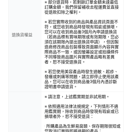
※ 部分退貨時，若剩餘訂單金額未達最低
訂購金額，我們保留補收去程運費並直接
從退款扣除之權利。
※ 若您實際收到的商品與產品資訊頁面不
符，或您收到商品時發現有瑕疵或損壞，
您可以在收到商品後3個月內申請退換貨
退換貨權益
（若商品標有賞味期限或有效期限，您必
須在該期限內提出退換貨申請），但因製
造商修改商品包裝導致頁面顯示內容與實
際商品不一致，或因螢幕設定或拍攝條件
不同導致商品圖片與實際產品略有差異
者，恕不接受退換貨。
※ 若您使用美容產品時發生過敏、起疹、
發癢或刺痛等問題，請立即停止使用該產
品，您可以在收到商品後3個月內憑診斷
證明書申請退貨。
※ 請注意，上述鑑賞期並非試用期。
※ 依照適用法律法規規定，下列情形不適
用鑑賞期，除收到商品時發現有瑕疵或已
損壞者外，恕不接受退貨：
· 所購產品為生鮮易腐類、保存期限很短或
您取消訂單時即將過期的產品；