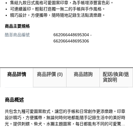
集結九款日式風格可愛圖案印章，為手帳增添豐富色彩。
可連續蓋印，輕鬆打造獨一無二的手帳與手作風格。
精巧設計，方便攜帶，隨時隨地記錄生活點滴樂趣。
商品主要規格
酷澎商品編號
662066448695304 -
662066448695306
商品詳情
商品評價
(
0
)
商品諮詢
配送/換貨/退
貨說明
商品概述
共包含九種可愛圖案款式，讓您的手帳和日常創作更添樂趣。印章
設計精巧，方便攜帶，無論何時何地都能隨手記錄生活中的美好時
光。提供刺蝟、柴犬、水獺主題圖案，每日都能有不同的可愛驚
喜。採用ABS、PE材質製作，確保了產品的耐用性與良好的蓋印效