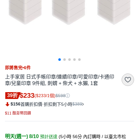
即將售完•6件
上手家居 日式手帳印章/連續印章/可愛印章/卡通印
章/兒童印章 9件組, 刺蝟 + 柴犬 + 水獺, 1套
$233
39折
($233/1個)
$598
$156
·
$389
首購折扣價
折扣剩下5小時
$11 酷澎幣回饋
明天(週一) 8/10
預計送達
(
5小時 56分
內訂購時
/ 以臺北市松