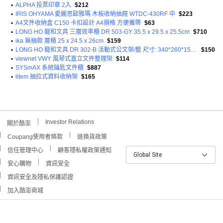
•
ALPHA 投票印章 2入
$212
•
IRIS OHYAMA 愛麗思歐雅瑪 木板收納抽屜 WTDC-430RF 中
$223
•
A4文件收納盒 C150 卡扣設計 A4規格 方便攜帶
$63
•
LONG HO 龍和文具 三層效率櫃 DR 503-GY 35.5 x 29.5 x 25.5cm
$710
•
ika 無抽款 層櫃 25 x 24.5 x 26cm
$159
•
LONG HO 龍和文具 DR 302-B 活動式公文架/籃 尺寸: 340*260*150mm HPS塑膠
$150
•
viewnet VWY 風琴式直立文件整理架
$114
•
SYSmAX 系統鑰匙文件櫃
$887
•
litem 抽拉式資料收納架
$165
Investor Relations
關於酷澎
Coupang使用者條款
退換貨政策
信任管理中心
顧客隱私權政策通知
Global Site
安心購物
資訊安全
資訊安全及隱私保護認證
加入酷澎商城