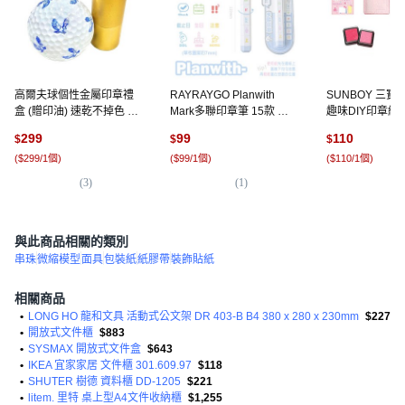
高爾夫球個性金屬印章禮
RAYRAYGO Planwith
SUNBOY 三寶 Hel
盒 (贈印油) 速乾不掉色 球
Mark多聯印章筆 15款 自
趣味DIY印章組 
隊獎品 獎勵章 一桿進洞, 1
帶墨 日記印章 可愛印章 打
紅色 + 粉紅色, 
299
99
110
$
$
$
個, 47.老鷹(鏤空款) (禮盒
卡印章 手帳印章 筆型印章,
(
$299/1個
)
(
$99/1個
)
(
$110/1個
)
組), 藍色
藍色-TODO, 1個
(
3
)
(
1
)
(
5
)
與此商品相關的類別
串珠
微縮模型
面具
包裝紙
紙膠帶
裝飾貼紙
相關商品
•
LONG HO 龍和文具 活動式公文架 DR 403-B B4 380 x 280 x 230mm
$227
•
開放式文件櫃
$883
•
SYSMAX 開放式文件盒
$643
•
IKEA 宜家家居 文件櫃 301.609.97
$118
•
SHUTER 樹德 資料櫃 DD-1205
$221
•
litem. 里特 桌上型A4文件收納櫃
$1,255