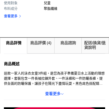
使用對象
兒童
布料成分
聚脂纖維
查看更多
商品詳情
商品評價
(
4
)
商品諮詢
配送/換貨/退
貨說明
商品概述
這款一家人的泳衣女童3件組，是您為孩子準備夏日水上活動的理想
選擇。套裝包含一件長袖拉鍊外套、一件泳褲和一件防曬長褲，提
供全面的防曬保護，讓孩子在陽光下盡情玩耍。黑色底色搭配精美
的花卉圖案，時尚又可愛。2XL的尺寸適合不同體型的孩子，讓她
們在水中也能舒適自如。前拉鍊設計方便穿脫，讓孩子輕鬆享受游
查看更多
泳的樂趣。無論是海灘度假還是泳池嬉戲，這款泳衣都能讓您的女
兒成為焦點。