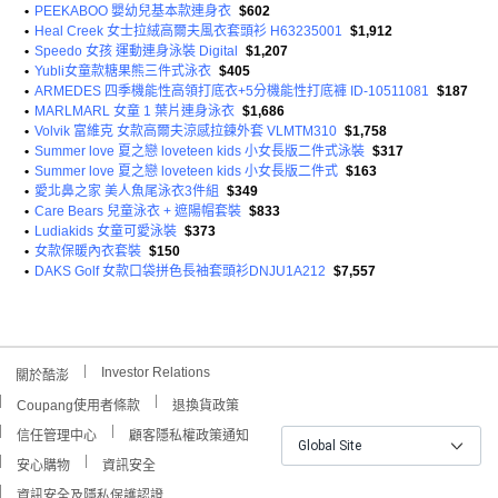
•
PEEKABOO 嬰幼兒基本款連身衣
$602
•
Heal Creek 女士拉絨高爾夫風衣套頭衫 H63235001
$1,912
•
Speedo 女孩 運動連身泳裝 Digital
$1,207
•
Yubli女童款糖果熊三件式泳衣
$405
•
ARMEDES 四季機能性高領打底衣+5分機能性打底褲 ID-10511081
$187
•
MARLMARL 女童 1 葉片連身泳衣
$1,686
•
Volvik 富維克 女款高爾夫涼感拉鍊外套 VLMTM310
$1,758
•
Summer love 夏之戀 loveteen kids 小女長版二件式泳裝
$317
•
Summer love 夏之戀 loveteen kids 小女長版二件式
$163
•
愛北鼻之家 美人魚尾泳衣3件組
$349
•
Care Bears 兒童泳衣 + 遮陽帽套裝
$833
•
Ludiakids 女童可愛泳裝
$373
•
女款保暖內衣套裝
$150
•
DAKS Golf 女款口袋拼色長袖套頭衫DNJU1A212
$7,557
Investor Relations
關於酷澎
Coupang使用者條款
退換貨政策
信任管理中心
顧客隱私權政策通知
Global Site
安心購物
資訊安全
資訊安全及隱私保護認證