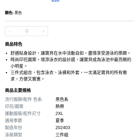
顏色
:
黑色
商品特色
舒適貼身設計，讓寶貝在水中活動自如，盡情享受游泳的樂趣。
時尚印花圖案，增添泳衣的設計感，讓寶貝成為泳池中最亮眼的
小明星。
三件式組合，包含泳衣、泳褲和外套，一次滿足寶貝的所有需
求，方便又實惠。
商品主要規格
流行服飾/配件 色系
黑色系
印花/圖案
熱帶
運動服裝/配件尺寸
2XL
適用季節
夏季
製造年份
202403
泳裝類型
三件組