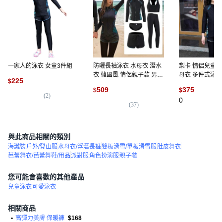
一家人的泳衣 女童3件組
防曬長袖泳衣 水母衣 潛水
梨卡 情侶兒童
衣 韓國風 情侶親子款 男女
母衣 多件式泳裝
225
$
兒童多件式泳裝
適用
509
375
$
$
(
2
)
0
(
37
)
與此商品相關的類別
海灘裝
戶外/登山服
水母衣/浮潛長褲
雙板滑雪/單板滑雪服
肚皮舞衣
芭蕾舞衣/芭蕾舞鞋/用品
派對服
角色扮演服
親子裝
您可能會喜歡的其他產品
兒童泳衣
可愛泳衣
相關商品
•
高彈力美膚 保暖褲
$168