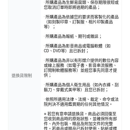
· 所購產品為生鮮易腐類、保存期限很短或
您取消訂單時即將過期的產品；
· 所購產品為依據您的要求而客製化的產品
（如刻製印章、訂製服、相片印製產品
等）；
· 所購產品為報紙、期刊或雜誌；
· 所購產品為影音商品或電腦軟體（如
CD、DVD等）且已拆封；
· 所購產品為非以有形媒介提供的數位內容
或線上服務（如電子書、影音串流服務、
訂閱制軟體服務等）並經您事先同意才提
供；
退換貨限制
· 所購產品為個人衛生用品（如內衣褲、刮
鬍刀、穿戴式美甲等）且您已拆封；
· 依照所適用法律、法規、裁定、命令或法
院判決不適用鑑賞期的任何其他情況。
※ 若您有意申請退換貨，商品必須回復至
您收到商品時的原始狀態，並確保所有部
件、內外包裝、贈品及附加文件的完整
性。若商品或贈品已拆封使用、貼紙或標