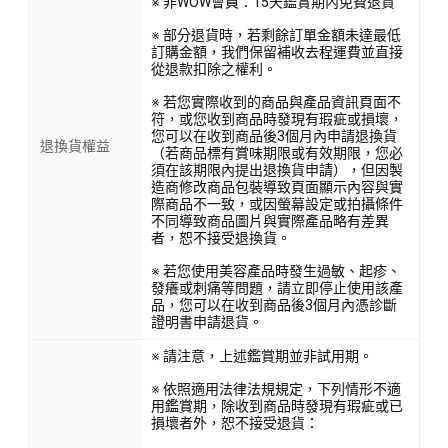
※ 非WOW會員：15天鑑賞期內免費退貨
※ 部分退貨時，若剩餘訂單金額未達最低
訂購金額，我們保留補收去程運費並直接
從退款扣除之權利。
※ 若您實際收到的商品與產品資訊頁面不
符，或您收到商品時發現有瑕疵或損壞，
您可以在收到商品後3個月內申請退換貨
退換貨權益
（若商品標有賞味期限或有效期限，您必
須在該期限內提出退換貨申請），但因製
造商修改商品包裝導致頁面顯示內容與實
際商品不一致，或因螢幕設定或拍攝條件
不同導致商品圖片與實際產品略有差異
者，恕不接受退換貨。
※ 若您使用美容產品時發生過敏、起疹、
發癢或刺痛等問題，請立即停止使用該產
品，您可以在收到商品後3個月內憑診斷
證明書申請退貨。
※ 請注意，上述鑑賞期並非試用期。
※ 依照適用法律法規規定，下列情形不適
用鑑賞期，除收到商品時發現有瑕疵或已
損壞者外，恕不接受退貨：