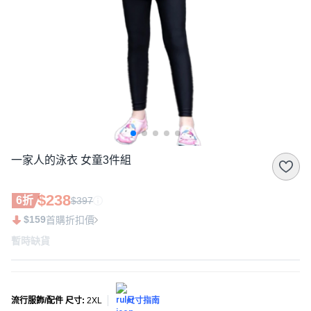
一家人的泳衣 女童3件組
$238
6折
$397
$159
首購折扣價
暫時缺貨
流行服飾/配件 尺寸
:
2XL
尺寸指南