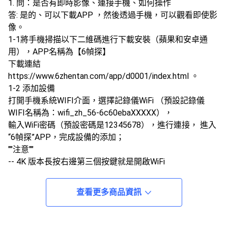
1. 問：是否有即時影像、連接手機、如何操作
答: 是的、可以下載APP ，然後透過手機，可以觀看即使影
像。
1-1將手機掃描以下二維碼進行下載安裝（蘋果和安卓通
用），APP名稱為【6幀探】
下載連結
https://www.6zhentan.com/app/d0001/index.html 。
1-2 添加設備
打開手機系統WIFI介面，選擇記錄儀WiFi （預設記錄儀
WIFI名稱為：wifi_zh_56-6c60ebaXXXXX），
輸入WiFi密碼（預設密碼是12345678），進行連接， 進入
“6幀探”APP，完成設備的添加；
""注意""
-- 4K 版本長按右邊第三個按鍵就是開啟WiFi
-- JD-03B-2 4K GPS 為軌跡追蹤，非GPS 測速警示
軌跡使用方式
查看更多商品資訊
1. ＧＰＳ模組貼平放副駕駛前面，定位到了，錄影於記憶卡
中，錄影時會自動記錄軌跡。
2. 在電腦上面下載一個播放機DVplayer