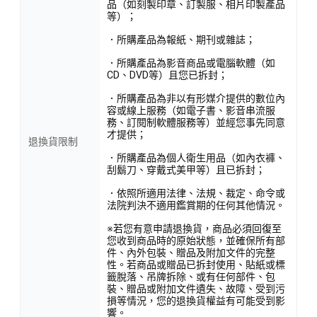
品（如刻製印章、訂製服、相片印製產品
等）；
．所購產品為報紙、期刊或雜誌；
．所購產品為影音商品或電腦軟體（如
CD、DVD等）且您已拆封；
．所購產品為非以有形媒介提供的數位內
容或線上服務（如電子書、影音串流服
務、訂閱制軟體服務等）並經您事先同意
才提供；
退換貨限制
．所購產品為個人衛生用品（如內衣褲、
刮鬍刀、穿戴式美甲等）且已拆封；
．依照所適用法律、法規、裁定、命令或
法院判決不適用鑑賞期的任何其他情況。
※若您有意申請退換貨，商品必須回復至
您收到商品時的原始狀態，並確保所有部
件、內外包裝、贈品及附加文件的完整
性。若商品或贈品已拆封使用、貼紙或標
籤脫落、吊牌拆除、或有任何部件、包
裝、贈品或附加文件遺失、故障、受到污
損等情況，您的退換貨權益有可能受到影
響。