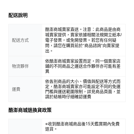
配送說明
酷澎商城賣家直送。注意：此商品是由商
城賣家提供，賣家依據相關法規開立紙本/
配送方式
電子發票，或免開發票。若您有任何疑
問，請您在購買前於“商品諮詢”向賣家提
出。
依酷澎商城賣家設置而定，同一個賣家店
物流夥伴
鋪的不同商品之運送合作夥伴亦可能有差
異
依各別商品的大小、價值與配送等方式而
定，酷澎商城賣家亦可能設定不同的免運
運費
門檻與運送範圍限制，詳見商品頁面，並
請於結帳時仔細確認運費
酷澎商城退換貨政策
※收到酷澎商城商品後15天鑑賞期內免費
退貨。