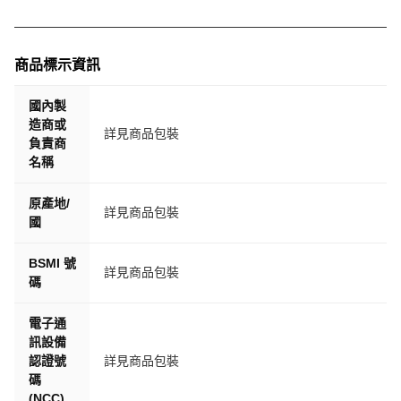
http://www.dvplayer.net/setup.html
3. 插入記憶卡於電腦中，播放記憶卡裡面的檔案，裡面就有
軌跡重播的。
商品標示資訊
2. 問：32GB 記憶卡可錄影時間
答： 32GB記憶卡可錄影時間為3~4小時。最大支援128GB
國內製
記憶卡
造商或
詳見商品包裝
3. 問：插入記憶卡後無法讀取
負責商
答：行車紀錄器中有記憶卡格式化，請先格式化記憶卡。
名稱
4 . 問：行車紀錄器是否有電池，可以不插電運作
原產地/
答：行車紀錄器中只有內建小容量電池，斷電後約支持
詳見商品包裝
國
5~10秒鐘。
5. 問: 機器無法開機。
BSMI 號
答：機器後面都有RESET 重置按鈕，請用迴紋針插入後，
詳見商品包裝
碼
即可重開機。
6. 問: 插入或是拔出卡片是否需要關機。
電子通
答: 產品不支援熱插拔，所以都要先關機在拔卡片，否則會
訊設備
有壞軌狀況。
認證號
詳見商品包裝
7.問: 是否有前後鏡頭。
碼
答: 產品有前後雙鏡頭、適合車前、車內使用。
(NCC)