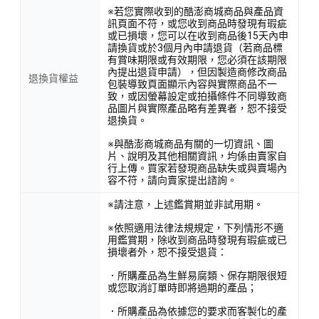
※若您實際收到的酷澎商城商品與產品資
訊頁面不符，或您收到商品時發現有瑕疵
或已損壞，您可以在收到商品後15天內申
請換貨或於3個月內申請退貨（若商品標
有賞味期限或有效期限，您必須在該期限
內提出退貨申請），但因製造商修改商品
退換貨權益
包裝導致頁面顯示內容與實際商品不一
致，或因螢幕設定或拍攝條件不同導致商
品圖片與實際產品略有差異者，恕不接受
退換貨。
※與酷澎商城商品有關的一切資訊、圖
片、說明及其他相關資訊，均係由賣家自
行上傳。買家若發現商品缺失或與賣場內
容不符，請向賣家提出諮詢。
※請注意，上述鑑賞期並非試用期。
※依照適用法律法規規定，下列情形不適
用鑑賞期，除收到商品時發現有瑕疵或已
損壞者外，恕不接受退貨：
．所購產品為生鮮易腐類、保存期限很短
或您取消訂單時即將過期的產品；
．所購產品為依據您的要求而客製化的產