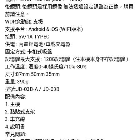
後鏡頭: 後鏡頭是採用鏡像 無法透過設定調整為正像，購買
前請注意。
WDR寬動態: 支援
支援平台 : Android & iOS (WIFI版本)
接頭 : 5V/1A TYPEC
供電 : 內置鋰電池/車載充電器
固定方式: 卡扣式吸盤
記憶體最大支援 : 128G記憶體（注本機本身不帶記憶體 ）
工作溫度 : 溫度0-40攝氏度/10%-80%
尺寸:87mm 50mm 35mm
重量: 390g
型號:JD-03B-A / JD-03B
配備內容:
1. 主機
2. 黏貼式支架
3. 車充線
4. 說明書
常見問題: