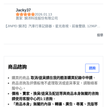
客服信箱:service@jinpeitw.com
Jacky37
2026.01.13
賣家: 錦沛科技股份有限公司
【JINPEI 錦沛】汽車行車記錄器、星光夜視、前後雙錄, 1296P
+WIFI版+無記憶卡, 主機, 1GB
檢舉
商品諮詢
諮詢
購買的商品
取消/退貨請在我的酷澎購買記錄中申請
。
商品咨詢及評價板塊不處理取消或退貨事宜，請聯絡客
服中心。
價格、賣家、換貨/退貨及配送等與商品本身無關的咨詢
請使用客服中心的1:1咨詢
。
「商品本身」無關的內容、轉讓、廣告、辱罵、洗版等