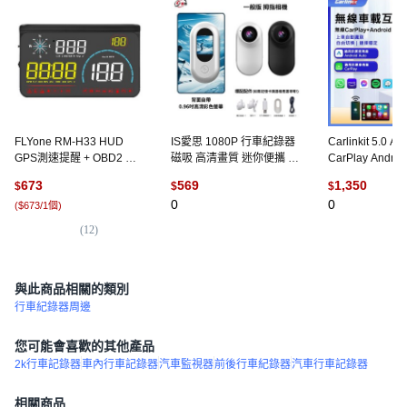
FLYone RM-H33 HUD
IS愛思 1080P 行車紀錄器
Carlinkit 5.0 A
GPS測速提醒 + OBD2 雙
磁吸 高清畫質 迷你便攜 運
CarPlay Androi
系統多功能汽車抬頭顯示
動背夾, 一般版 標配,白色
聯盒, CPair-5.
673
569
1,350
$
$
$
器, 1個, 黑色
拇指相機 標配單機
款
0
0
(
$673/1個
)
(
12
)
與此商品相關的類別
行車紀錄器周邊
您可能會喜歡的其他產品
2k行車記錄器
車內行車記錄器
汽車監視器
前後行車紀錄器
汽車行車記錄器
相關商品