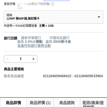
賣家評價
-- %
(
14則以下的評價
)
規格
1296P 無WIFI版,無記憶卡
內容物 × RAM/記憶體容量
:
主機 × 1GB
國泰世華銀行
中國信託銀行
銀行回饋
最高
3.3%小樹點
最高
$500刷卡金
查看所有銀行優惠活動
商品主要規格
酷澎商品編號
621184609468422 - 621184609533964
商品詳情
商品評價
(
1
)
商品諮詢
配送/換貨/退