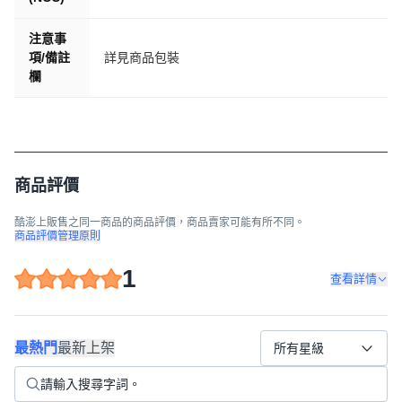
8.問: 如何調整日期。
注意事
答:透過手機APP會自動調整至正確時間。
項/備註
詳見商品包裝
9.問: 機台上是否有螢幕
欄
答: 機台上有3吋螢幕。
10.問:產品如何安裝
答:產品只需插電以及安裝主機，基本上相當容易、可自行
安裝。
簡易故障排除
商品評價
請依照以下流程確認故障排出。
1. 確認記憶卡有重新格式化，可以用電腦格式化 或是用行
酷澎上販售之同一商品的商品評價，商品賣家可能有所不同。
車紀錄器中格式化。
商品評價管理原則
2. 行車紀錄器不支援熱插拔，所以不論是在安裝後車線或是
1
記憶卡拔除時，都必須關機下安裝。
查看詳情
3. 如果還是有故障問題，可以將機器上有RESET 鍵，用迴
紋針插入三秒後，即可重新開機。回復正常狀態。
產品服務公司:
最熱門
最新上架
所有星級
錦沛科技有限公司
114台北市內湖區瑞光路188巷52號5F