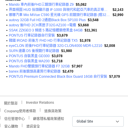
•
Mando 車內前後FHD三鏡頭行車紀錄器 Z9
$5,082
•
界面視圖 HUD 抬頭顯示器 IF-1000 與現代和起亞汽車的真正導航相連
$2,143
•
娜娜汽車 Mio MiVue C590 星光級 GPS 前鏡頭行車記錄器 (贈32G記憶卡)
$2,990
•
autovy 32GB Full HD 2通道Black Box SP100 Plus
$3,548
•
autovy 後FHD 2CH黑匣子32G AZ100 +電纜
$3,668
•
SSAK ZZIGEO 3 頻道 5 路記憶體鎖燈黑盒 64GB
$11,361
•
PONTUS 行車記錄器自行安裝
$3,679
•
韓國 IROAD 前後方 FHD HD 行車記錄器 TX5
$1,978
•
eyeCLON 前後FHD行車紀錄器 32G CLON4000 MDR-L2210
$2,008
•
SUPA 速霸 D5 後視鏡行車記錄器
$1,980
•
PONTUS 自裝黑盒 GD300
$3,078
•
PONTUS 自裝黑盒 MA200
$1,718
•
Mando FHD雙鏡頭行車紀錄器 F7 32GB
$7,907
•
banex 前後鏡頭高畫質行車紀錄器
$2,470
•
PONTUS Premium Connected Black Box Guard 16GB 自行安裝
$7,079
Investor Relations
關於酷澎
Coupang使用者條款
退換貨政策
信任管理中心
顧客隱私權政策通知
Global Site
安心購物
資訊安全