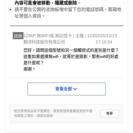
內容可能會被移動、隱藏或刪除
。
請不要在公開的咨詢板塊中留下您的電話號碼、郵箱地
址等個人資訊。
1296P 無WIFI版,無記憶卡 | 主機 | 1GB
2025/12/13
諮詢
錦沛科技股份有限公司
17:10:04
您好，請問這個型號和另一個觸控式的差別是什麼？

這隻如果選擇無wifi，就等於是錄影，那有wifi的好處
是什麼呢？

謝謝。
查看全部
如您發現商品有不實廣告、侵害智慧財產權或其他不適
檢舉
合銷售之情形，請提出檢舉