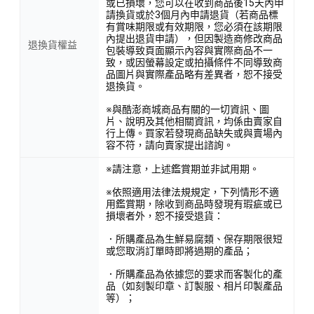
或已損壞，您可以在收到商品後15天內申
請換貨或於3個月內申請退貨（若商品標
有賞味期限或有效期限，您必須在該期限
內提出退貨申請），但因製造商修改商品
退換貨權益
包裝導致頁面顯示內容與實際商品不一
致，或因螢幕設定或拍攝條件不同導致商
品圖片與實際產品略有差異者，恕不接受
退換貨。
※與酷澎商城商品有關的一切資訊、圖
片、說明及其他相關資訊，均係由賣家自
行上傳。買家若發現商品缺失或與賣場內
容不符，請向賣家提出諮詢。
※請注意，上述鑑賞期並非試用期。
※依照適用法律法規規定，下列情形不適
用鑑賞期，除收到商品時發現有瑕疵或已
損壞者外，恕不接受退貨：
．所購產品為生鮮易腐類、保存期限很短
或您取消訂單時即將過期的產品；
．所購產品為依據您的要求而客製化的產
品（如刻製印章、訂製服、相片印製產品
等）；