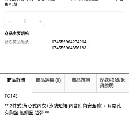
色 × 1組
商品主要規格
酷澎商品編號
674556964274264 -
674556964356183
商品詳情
商品評價
(
0
)
商品諮詢
配送/換貨/退
貨說明
FC143
** 2件式(背心式內衣+泳裝短裙(內含四角安全褲)，有開孔
有胸墊 無鋼圈 超彈 **