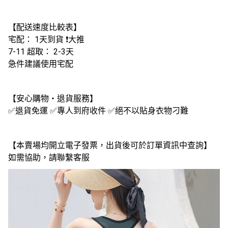
【配送速度比較表】
宅配： 1天到貨 ❗大推
7-11 超取： 2-3天
急件建議使用宅配
【安心購物・退貨服務】
✅退貨免運 ✅專人到府收件 ✅絕不以貼身衣物刁難
【本賣場均開立電子發票，出貨後可於訂單資訊中查詢】
如需協助，請聯繫客服