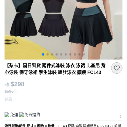
【梨卡】隔日到貨 兩件式泳裝 泳衣 泳裙 比基尼 背
心泳裝 保守泳裙 學生泳裝 遮肚泳衣 顯瘦 FC143
$298
5折
$596
缺貨
免運
免費退貨
流行服飾/配件 尺寸 × 顏色 × 數量
:
FC143 尺碼:均碼 建議體重40-60KG × 如圖