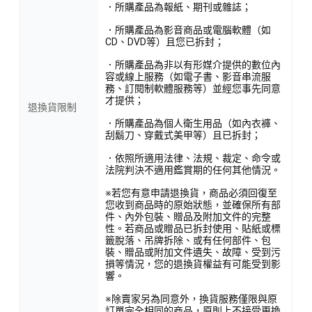
．所購產品為報紙、期刊或雜誌；
．所購產品為影音商品或電腦軟體（如
CD、DVD等）且您已拆封；
．所購產品為非以有形媒介提供的數位內
容或線上服務（如電子書、影音串流服
務、訂閱制軟體服務等）並經您事先同意
才提供；
退換貨限制
．所購產品為個人衛生用品（如內衣褲、
刮鬍刀、穿戴式美甲等）且已拆封；
．依照所適用法律、法規、裁定、命令或
法院判決不適用鑑賞期的任何其他情況。
※若您有意申請退換貨，商品必須回復至
您收到商品時的原始狀態，並確保所有部
件、內外包裝、贈品及附加文件的完整
性。若商品或贈品已拆封使用、貼紙或標
籤脫落、吊牌拆除、或有任何部件、包
裝、贈品或附加文件遺失、故障、受到污
損等情況，您的退換貨權益有可能受到影
響。
※除賣家另為同意外，換貨服務僅限與原
訂單完全相同的商品，原則上不接受更換