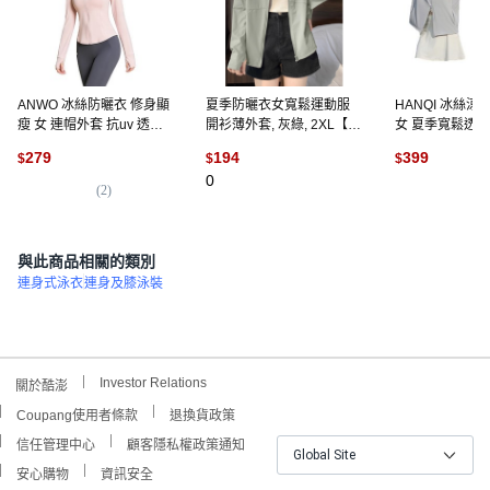
ANWO 冰絲防曬衣 修身顯
夏季防曬衣女寬鬆運動服
HANQI 冰絲
瘦 女 連帽外套 抗uv 透氣
開衫薄外套, 灰綠, 2XL【建
女 夏季寬鬆透
不起球 冰絲涼感防曬衣
議135-150斤】
279
194
399
$
$
$
UPF50+ 防曬衣 涼感外套
0
防曬外套 運動衣 女 騎行外
(
2
)
(
1
)
套
與此商品相關的類別
連身式泳衣
連身及膝泳裝
Investor Relations
關於酷澎
Coupang使用者條款
退換貨政策
信任管理中心
顧客隱私權政策通知
Global Site
安心購物
資訊安全