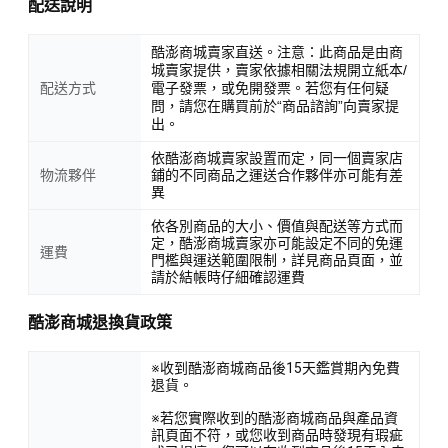
配送說明
酷澎商城賣家直送。注意：此商品是由商
城賣家提供，賣家依據相關法規開立紙本/
配送方式
電子發票，或免開發票。若您有任何疑
問，請您在購買前於“商品諮詢”向賣家提
出。
依酷澎商城賣家設置而定，同一個賣家店
物流夥伴
鋪的不同商品之運送合作夥伴亦可能有差
異
依各別商品的大小、價值與配送等方式而
定，酷澎商城賣家亦可能設定不同的免運
運費
門檻與運送範圍限制，詳見商品頁面，並
請於結帳時仔細確認運費
酷澎商城退換貨政策
※收到酷澎商城商品後15天鑑賞期內免費
退貨。
※若您實際收到的酷澎商城商品與產品資
訊頁面不符，或您收到商品時發現有瑕疵