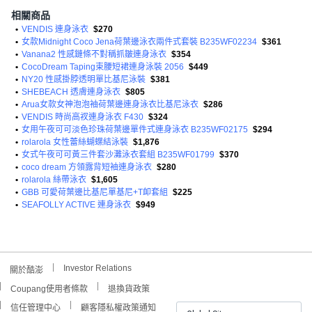
相關商品
•
VENDIS 連身泳衣
$270
•
女款Midnight Coco Jena荷葉邊泳衣兩件式套裝 B235WF02234
$361
•
Vanana2 性感鏈條不對稱抓皺連身泳衣
$354
•
CocoDream Taping束腰短裙連身泳裝 2056
$449
•
NY20 性感掛脖透明單比基尼泳裝
$381
•
SHEBEACH 透膚連身泳衣
$805
•
Arua女款女神泡泡袖荷葉邊連身泳衣比基尼泳衣
$286
•
VENDIS 時尚高衩連身泳衣 F430
$324
•
女用午夜可可淡色珍珠荷葉邊單件式連身泳衣 B235WF02175
$294
•
rolarola 女性蕾絲蝴蝶結泳裝
$1,876
•
女式午夜可可黃三件套沙灘泳衣套組 B235WF01799
$370
•
coco dream 方領露背短袖連身泳衣
$280
•
rolarola 絲帶泳衣
$1,605
•
GBB 可愛荷葉邊比基尼單基尼+T卹套組
$225
•
SEAFOLLY ACTIVE 連身泳衣
$949
Investor Relations
關於酷澎
Coupang使用者條款
退換貨政策
信任管理中心
顧客隱私權政策通知