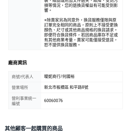
裝、贈品或附加文件遺失、故障、受到污
損等情況，您的退換貨權益有可能受到影
響。
※除賣家另為同意外，換貨服務僅限與原
訂單完全相同的商品，原則上不接受更換
顏色、尺寸或其他商品規格的換貨請求。
即便符合換貨條件，若因商品庫存不足或
有其他商業考量，賣家可能僅接受退貨，
恕不提供換貨服務。
廠商資訊
曖妮商行/何國裕
商號/代表人
新北市板橋區 和平路8號
營業場所
營利事業統一
60060076
編號
其他顧客一起購買的商品