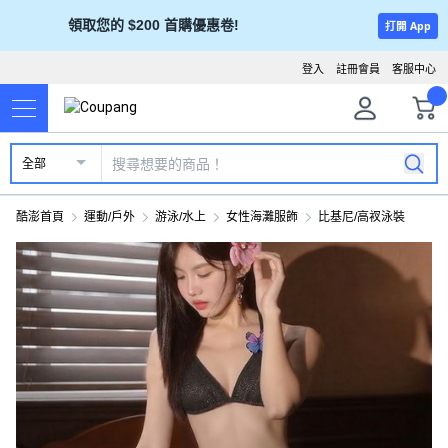
領取您的 $200 首購優惠卷!
打開 App
登入
註冊會員
客服中心
全部
酷澎首頁
運動/戶外
游泳/水上
女性海灘服飾
比基尼/高衩泳裝