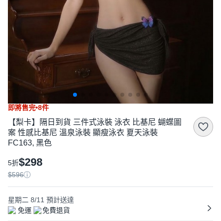
即將售完•8件
【梨卡】隔日到貨 三件式泳裝 泳衣 比基尼 蝴蝶圖
案 性感比基尼 溫泉泳裝 顯瘦泳衣 夏天泳裝
FC163, 黑色
$298
5折
$596
星期二 8/11
預計送達
免運
免費退貨