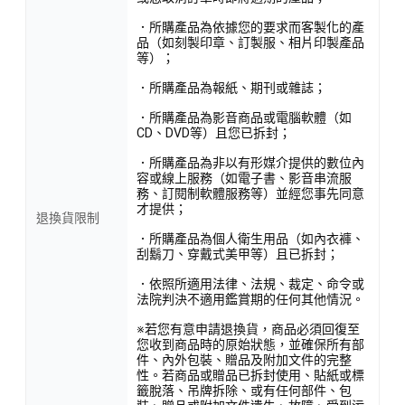
．所購產品為依據您的要求而客製化的產
品（如刻製印章、訂製服、相片印製產品
等）；
．所購產品為報紙、期刊或雜誌；
．所購產品為影音商品或電腦軟體（如
CD、DVD等）且您已拆封；
．所購產品為非以有形媒介提供的數位內
容或線上服務（如電子書、影音串流服
務、訂閱制軟體服務等）並經您事先同意
才提供；
退換貨限制
．所購產品為個人衛生用品（如內衣褲、
刮鬍刀、穿戴式美甲等）且已拆封；
．依照所適用法律、法規、裁定、命令或
法院判決不適用鑑賞期的任何其他情況。
※若您有意申請退換貨，商品必須回復至
您收到商品時的原始狀態，並確保所有部
件、內外包裝、贈品及附加文件的完整
性。若商品或贈品已拆封使用、貼紙或標
籤脫落、吊牌拆除、或有任何部件、包