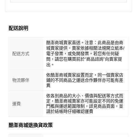
配送說明
酷澎商城賣家直送。注意：此商品是由商
城賣家提供，賣家依據相關法規開立紙本/
配送方式
電子發票，或免開發票。若您有任何疑
問，請您在購買前於“商品諮詢”向賣家提
出。
依酷澎商城賣家設置而定，同一個賣家店
物流夥伴
鋪的不同商品之運送合作夥伴亦可能有差
異
依各別商品的大小、價值與配送等方式而
定，酷澎商城賣家亦可能設定不同的免運
運費
門檻與運送範圍限制，詳見商品頁面，並
請於結帳時仔細確認運費
酷澎商城退換貨政策