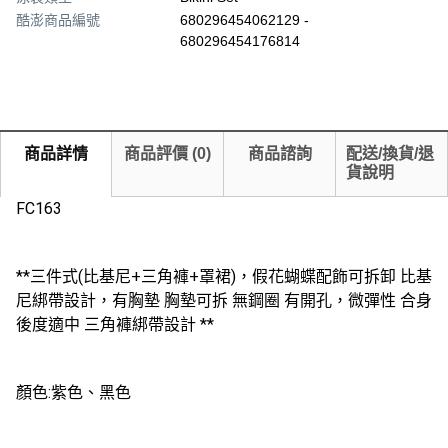
酷澎商品編號
680296454062129 -
680296454176814
商品詳情
商品評價
(
0
)
商品諮詢
配送/換貨/退
貨說明
FC163
**三件式(比基尼+三角褲+罩裙)，假花蝴蝶配飾可拆卸 比基
尼綁帶設計，有胸墊 胸墊可拆 無鋼圈 有開孔，微彈性 合身
後度適中 三角褲綁帶設計 **
顏色:紫色、黑色