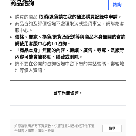
商品諮詢
諮詢
購買的商品
取消/退貨請在我的酷澎購買記錄中申請
。
商品咨詢及評價板塊不處理取消或退貨事宜，請聯絡客
服中心。
價格、賣家、換貨/退貨及配送等與商品本身無關的咨詢
請使用客服中心的1:1咨詢
。
「商品本身」無關的內容、轉讓、廣告、辱罵、洗版等
內容可能會被移動、隱藏或刪除
。
請不要在公開的咨詢板塊中留下您的電話號碼、郵箱地
址等個人資訊。
目前尚無咨詢。
如您發現商品有不實廣告、侵害智慧財產權或其他不適
檢舉
合銷售之情形，請提出檢舉