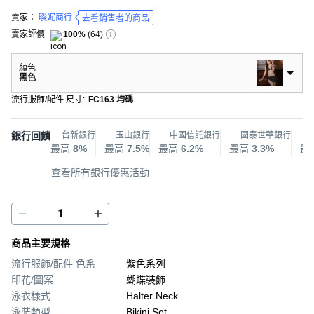
賣家：
曖妮商行
去看銷售者的商品
賣家評價
100%
(
64
)
顏色
黑色
流行服飾/配件 尺寸
:
FC163 均碼
銀行回饋
台新銀行
玉山銀行
中國信託銀行
國泰世華銀行
最高
8%
最高
7.5%
最高
6.2%
最高
3.3%
最
查看所有銀行優惠活動
商品主要規格
流行服飾/配件 色系
紫色系列
印花/圖案
蝴蝶裝飾
泳衣樣式
Halter Neck
泳裝類型
Bikini Set