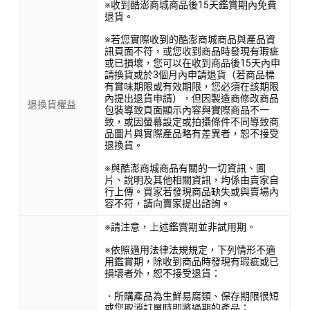
※收到酷澎商城商品後15天鑑賞期內免費
退貨。
※若您實際收到的酷澎商城商品與產品資
訊頁面不符，或您收到商品時發現有瑕疵
或已損壞，您可以在收到商品後15天內申
請換貨或於3個月內申請退貨（若商品標
有賞味期限或有效期限，您必須在該期限
內提出退貨申請），但因製造商修改商品
退換貨權益
包裝導致頁面顯示內容與實際商品不一
致，或因螢幕設定或拍攝條件不同導致商
品圖片與實際產品略有差異者，恕不接受
退換貨。
※與酷澎商城商品有關的一切資訊、圖
片、說明及其他相關資訊，均係由賣家自
行上傳。買家若發現商品缺失或與賣場內
容不符，請向賣家提出諮詢。
※請注意，上述鑑賞期並非試用期。
※依照適用法律法規規定，下列情形不適
用鑑賞期，除收到商品時發現有瑕疵或已
損壞者外，恕不接受退貨：
．所購產品為生鮮易腐類、保存期限很短
或您取消訂單時即將過期的產品；