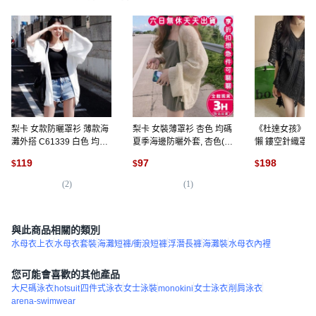
梨卡 女款防曬罩衫 薄款海
梨卡 女裝薄罩衫 杏色 均碼
《杜達女孩》波
灘外搭 C61339 白色 均碼,
夏季海邊防曬外套, 杏色(均
懶 鏤空針織罩衫
白色-現貨馬上出貨, 白色-
碼)-現貨馬上出貨
版 短袖 寬鬆 度
119
97
198
$
$
$
現貨馬上出貨
罩衫, 黑色
(
2
)
(
1
)
(
2
)
與此商品相關的類別
水母衣上衣
水母衣套裝
海灘短褲/衝浪短褲
浮潛長褲
海灘裝
水母衣內裡
您可能會喜歡的其他產品
大尺碼泳衣
hotsuit
四件式泳衣
女士泳裝
monokini
女士泳衣
削肩泳衣
arena-swimwear