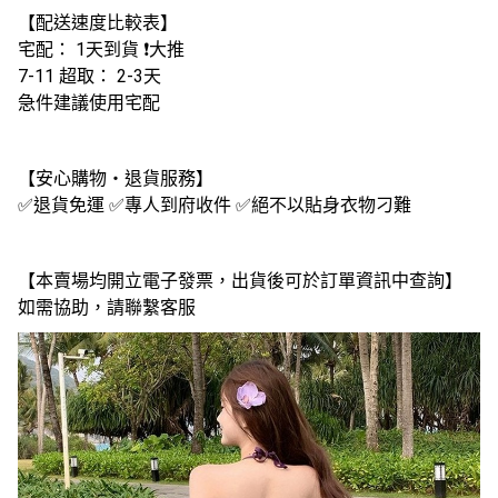
【配送速度比較表】
宅配： 1天到貨 ❗大推
7-11 超取： 2-3天
急件建議使用宅配
【安心購物・退貨服務】
✅退貨免運 ✅專人到府收件 ✅絕不以貼身衣物刁難
【本賣場均開立電子發票，出貨後可於訂單資訊中查詢】
如需協助，請聯繫客服