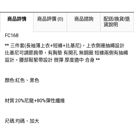
商品詳情
商品評價
(
0
)
商品諮詢
配送/換貨/退
貨說明
FC168
** 三件套(長袖薄上衣+短褲+比基尼)，上衣側邊抽繩設計
比基尼可調節肩帶，有胸墊 有開孔 無鋼圈 短褲兩側有抽繩
設計，腰部鬆緊帶設計 微彈 厚度適中 合身 **
顏色:紅色、黑色
材質:20%尼龍+80%彈性纖維
尺碼:均碼、加大