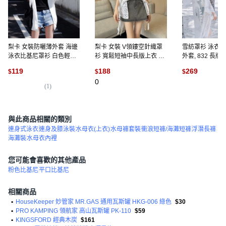
梨卡 女裝防曬薄外套 海邊
梨卡 女裝 V領鏤空針織罩
雪紡罩衫 泳衣
泳衣比基尼罩衫 白色輕薄
衫 寬鬆短袖中長版上衣 海
外套, 832 長版
開衫, 白色-現貨馬上出貨,
邊泳衣外搭, 白色-現貨馬上
119
188
269
$
$
$
白色
出貨
0
(
1
)
(
2
)
與此商品相關的類別
連身式泳衣
連身及膝泳裝
水母衣(上衣)
水母褲套裝
衝浪短褲/海灘短褲
浮潛長褲
海灘裝
水母衣內裡
您可能會喜歡的其他產品
粉色比基尼
平口比基尼
相關商品
•
HouseKeeper 妙管家 MR.GAS 通用瓦斯罐 HKG-006 綠色
$30
•
PRO KAMPING 領航家 高山瓦斯罐 PK-110
$59
•
KINGSFORD 經典木炭
$161