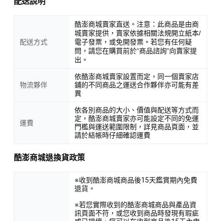
配送說明
酷澎商城賣家直送。注意：此商品是由商
城賣家提供，賣家依據相關法規開立紙本/
配送方式
電子發票，或免開發票。若您有任何疑
問，請您在購買前於“商品諮詢”向賣家提
出。
依酷澎商城賣家設置而定，同一個賣家店
物流夥伴
鋪的不同商品之運送合作夥伴亦可能有差
異
依各別商品的大小、價值與配送等方式而
定，酷澎商城賣家亦可能設定不同的免運
運費
門檻與運送範圍限制，詳見商品頁面，並
請於結帳時仔細確認運費
酷澎商城退換貨政策
※收到酷澎商城商品後15天鑑賞期內免費
退貨。
※若您實際收到的酷澎商城商品與產品資
訊頁面不符，或您收到商品時發現有瑕疵