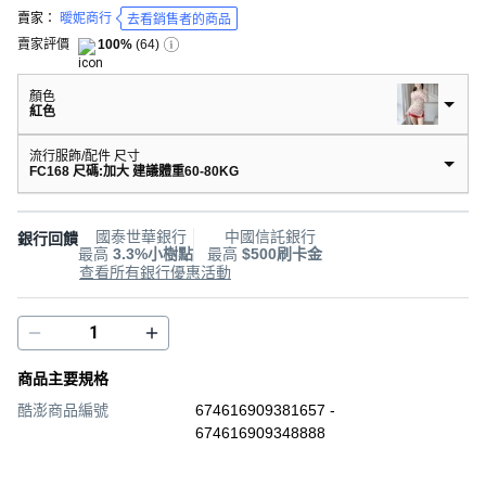
賣家：
曖妮商行
去看銷售者的商品
賣家評價
100%
(
64
)
顏色
紅色
流行服飾/配件 尺寸
FC168 尺碼:加大 建議體重60-80KG
國泰世華銀行
中國信託銀行
銀行回饋
最高
3.3%小樹點
最高
$500刷卡金
查看所有銀行優惠活動
商品主要規格
酷澎商品編號
674616909381657 -
674616909348888