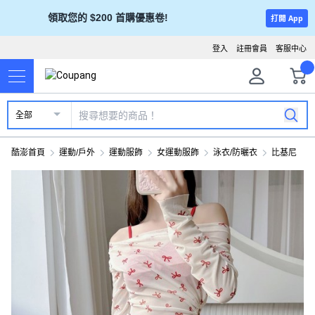
領取您的 $200 首購優惠卷!
打開 App
登入
註冊會員
客服中心
全部
酷澎首頁
運動/戶外
運動服飾
女運動服飾
泳衣/防曬衣
比基尼