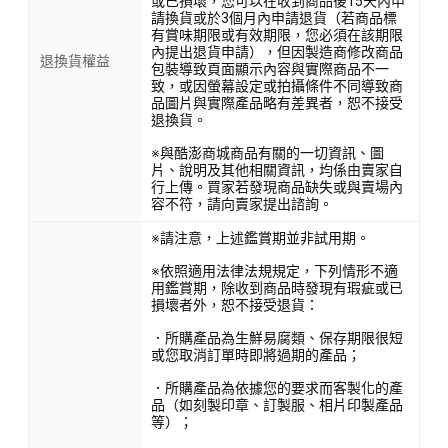
或已損壞，您可以在收到商品後15天內申
請換貨或於3個月內申請退貨（若商品標
有賞味期限或有效期限，您必須在該期限
內提出退貨申請），但因製造商修改商品
退換貨權益
包裝導致頁面顯示內容與實際商品不一
致，或因螢幕設定或拍攝條件不同導致商
品圖片與實際產品略有差異者，恕不接受
退換貨。
※與酷澎商城商品有關的一切資訊、圖
片、說明及其他相關資訊，均係由賣家自
行上傳。買家若發現商品缺失或與賣場內
容不符，請向賣家提出諮詢。
※請注意，上述鑑賞期並非試用期。
※依照適用法律法規規定，下列情形不適
用鑑賞期，除收到商品時發現有瑕疵或已
損壞者外，恕不接受退貨：
．所購產品為生鮮易腐類、保存期限很短
或您取消訂單時即將過期的產品；
．所購產品為依據您的要求而客製化的產
品（如刻製印章、訂製服、相片印製產品
等）；