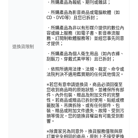
．所購產品為報紙、期刊或雜誌；
．所購產品為影音商品或電腦軟體（如
CD、DVD等）且您已拆封；
．所購產品為非以有形媒介提供的數位內
容或線上服務（如電子書、影音串流服
務、訂閱制軟體服務等）並經您事先同意
才提供；
退換貨限制
．所購產品為個人衛生用品（如內衣褲、
刮鬍刀、穿戴式美甲等）且已拆封；
．依照所適用法律、法規、裁定、命令或
法院判決不適用鑑賞期的任何其他情況。
※若您有意申請退換貨，商品必須回復至
您收到商品時的原始狀態，並確保所有部
件、內外包裝、贈品及附加文件的完整
性。若商品或贈品已拆封使用、貼紙或標
籤脫落、吊牌拆除、或有任何部件、包
裝、贈品或附加文件遺失、故障、受到污
損等情況，您的退換貨權益有可能受到影
響。
※除賣家另為同意外，換貨服務僅限與原
訂單完全相同的商品，原則上不接受更換