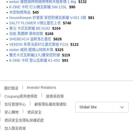
•
weber 露營燒烤用燒烤烤桃木煙熏塊 1.4kg
$132
•
K-ONE 卡旺 打火機瓦斯罐 SW-13SL
$90
•
木炭助燃用品
$45
•
HouseKeeper 妙管家 安控防爆瓦斯罐 V-001 3個
$81
•
SALTY FLOWER V領比基尼上衣
$746
•
東元 卡式瓦斯罐 BE-0192
$104
•
岳紘 黑鑽牌 環保炭精
$168
•
SHEBEACH 溫斯洛比基尼
$828
•
VENDIS 多穿法設計比基尼套組 F219
$122
•
weber 威焙 煙燻山核桃木塊
$325
•
雙虎卡式瓦斯罐(3入)雙安控防爆
$119
•
K-ONE 卡旺 登山瓦斯罐 K1-450
$93
Investor Relations
關於酷澎
Coupang使用者條款
退換貨政策
信任管理中心
顧客隱私權政策通知
Global Site
安心購物
資訊安全
資訊安全及隱私保護認證
加入酷澎商城