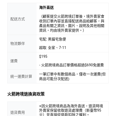
海外直送
（顧客提交火箭跨境訂單後，境外賣家會
配送方式
收到訂單內容並直接配送商品給顧客，與
產品有關之資訊、圖片、說明及其他相關
資訊，均由境外賣家提供。）
宅配: 黑貓宅急便
物流夥伴
超取: 全家、7-11
$195
運費
- 火箭跨境商品訂單價格超過$690免運費
一筆訂單中有數個商品，僅收一次運費(但
統一運費計算
商品可能分次配送)
火箭跨境退換貨政策
※因火箭跨境商品為海外直送，退貨時境
外賣家保留收取退貨處理費（新臺幣95
退貨費用
元）並直接從退款扣除之權利。