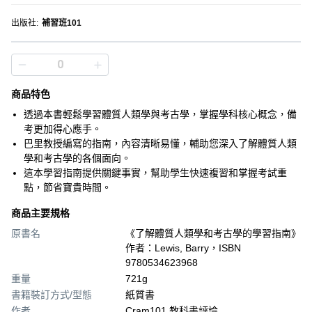
出版社
:
補習班101
商品特色
透過本書輕鬆學習體質人類學與考古學，掌握學科核心概念，備
考更加得心應手。
巴里教授編寫的指南，內容清晰易懂，輔助您深入了解體質人類
學和考古學的各個面向。
這本學習指南提供關鍵事實，幫助學生快速複習和掌握考試重
點，節省寶貴時間。
商品主要規格
原書名
《了解體質人類學和考古學的學習指南》
作者：Lewis, Barry，ISBN
9780534623968
重量
721g
書籍裝訂方式/型態
紙質書
作者
Cram101 教科書評論