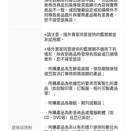
須在該期限內提出退貨申請），但因製造
商修改商品包裝導致頁面顯示內容與實際
商品不一致，或因螢幕設定或拍攝條件不
同導致商品圖片與實際產品略有差異者，
恕不接受退換貨。
※請注意，境外賣家同意提供的鑑賞期並
非試用期。
※境外賣家同意提供的鑑賞期不適用下列
情形，除收到商品時發現有瑕疵或已損壞
者外，恕不接受退貨：
．所購產品為生鮮易腐類、保存期限很短
或您取消訂單時即將過期的產品；
．所購產品為依據您的要求而客製化的產
品（如刻製印章、訂製服、相片印製產品
等）；
．所購產品為報紙、期刊或雜誌；
．所購產品為影音商品或電腦軟體（如
CD、DVD等）且您已拆封；
．所購產品為非以有形媒介提供的數位內
退換貨限制