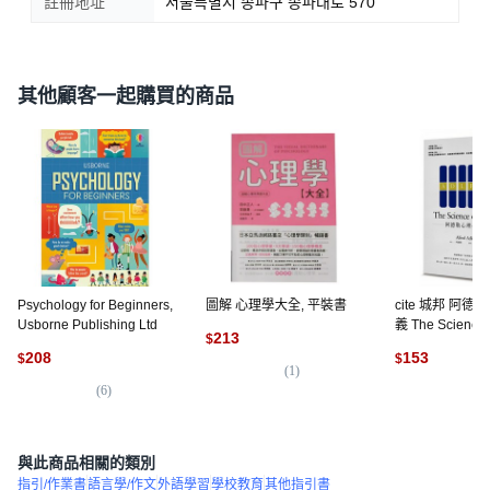
註冊地址
서울특별시 송파구 송파대로 570
其他顧客一起購買的商品
Psychology for Beginners,
圖解 心理學大全, 平裝書
cite 城邦 阿
Usborne Publishing Ltd
義 The Science o
213
$
平裝書
208
153
$
$
(
1
)
(
6
)
(
2
)
與此商品相關的類別
指引/作業書
語言學/作文
外語學習
學校教育
其他指引書