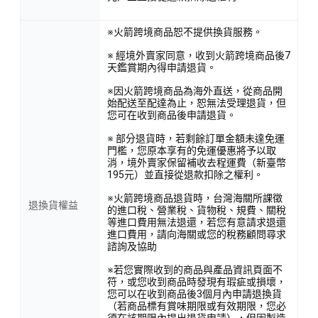
※火箭跨境商品恕不提供換貨服務。
※ 經境外賣家同意，收到火箭跨境商品後7
天鑑賞期內得申請退貨。
※因火箭跨境商品為海外直送，從商品開
始配送至配達為止，恕無法受理退貨，但
您可在收到商品後申請退貨。
※ 部分退貨時，若剩餘訂單金額未達免運
門檻，您原本享有的免運優惠將予以取
消，境外賣家保留補收去程運費（新臺幣
195元）並直接從退款扣除之權利。
※火箭跨境商品退貨時，台灣海關所課徵
退換貨權益
的進口稅、營業稅、貨物稅、規費、關稅
等進口費用無法退還，若您有意請求退還
進口費用，請向海關或您的稅務顧問尋求
諮詢及協助
※若您實際收到的商品與產品資訊頁面不
符，或您收到商品時發現有瑕疵或損壞，
您可以在收到商品後3個月內申請退換貨
（若商品標有賞味期限或有效期限，您必