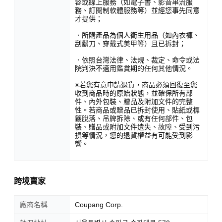
容或線上服務（如電子書、影音串流服
務、訂閱制軟體服務等）並經您事先同意
才提供；
．所購產品為個人衛生用品（如內衣褲、
刮鬍刀、穿戴式美甲等）且已拆封；
．依照台灣法律、法規、裁定、命令或法
院判決不適用鑑賞期的任何其他情況。
※若您有意申請退貨，商品必須回復至您
收到商品時的原始狀態，並確保所有部
件、內外包裝、贈品及附加文件的完整
性。若商品或贈品已拆封使用、貼紙或標
籤脫落、吊牌拆除、或有任何部件、包
裝、贈品或附加文件遺失、故障、受到污
損等情況，您的退貨權益有可能受到影
響。
跨境賣家
廠商名稱
Coupang Corp.