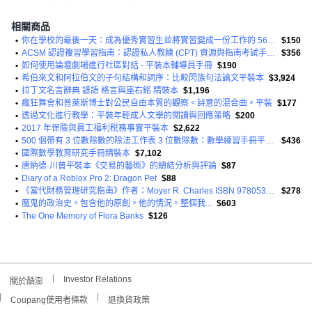
相關商品
•
你在學校的最後一天：成為優秀實習生並將實習變成一份工作的 56 種方法平裝本
$150
•
ACSM 認證複習學習指南：認證私人教練 (CPT) 資源與指南考試手冊平裝本
$356
•
如何使用論壇劇場進行社區對話 - 平裝本輔導員手冊
$190
•
希伯來文和阿拉伯文的子句結構和詞序：比較閃族句法論文平裝本
$3,924
•
拉丁文名言辭典 諺語 格言與座右銘 精裝本
$1,196
•
瘋狂舞會和普萊斯博士對公民自由本質的觀察。詩意的混合曲。平裝
$177
•
透過文化進行教學：平裝年輕成人文學的閱讀與回應策略
$200
•
2017 年保險與員工福利稅務事實平裝本
$2,622
•
500 個帶有 3 位數除數的除法工作表 3 位數除數：數學練習手冊平裝本
$436
•
國際數學教育研究手冊精裝本
$7,102
•
唐納德·川普平裝本《交易的藝術》的總結分析與評論
$87
•
Diary of a Roblox Pro 2: Dragon Pet
$88
•
《當代財務管理研究指南》作者：Moyer R. Charles ISBN 9780538479172 平裝本
$278
•
魔鬼的政治史。包含他的原創。他的情況。整個我...
$603
•
The One Memory of Flora Banks
$126
Investor Relations
關於酷澎
Coupang使用者條款
退換貨政策