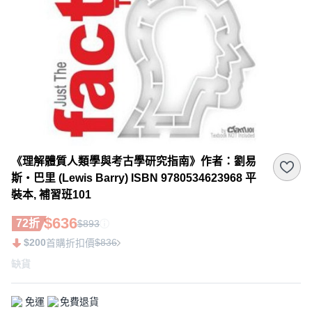
《理解體質人類學與考古學研究指南》作者：劉易
斯‧巴里 (Lewis Barry) ISBN 9780534623968 平
裝本, 補習班101
$636
72折
$893
$200
$836
首購折扣價
缺貨
免運
免費退貨