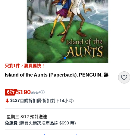
只剩
1
件，
要買要快！
Island of the Aunts (Paperback), PENGUIN, 無
$190
6折
$317
$127
·
首購折扣價
折扣剩下14小時
星期三 8/12
預計送達
免運費
(購買火箭跨境商品達 $690 時)