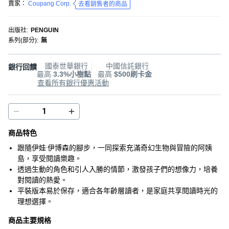
賣家：
Coupang Corp.
去看銷售者的商品
出版社
:
PENGUIN
系列(部分)
:
無
國泰世華銀行
中國信託銀行
銀行回饋
最高
3.3%小樹點
最高
$500刷卡金
查看所有銀行優惠活動
商品特色
跟隨伊娃·伊博森的腳步，一同探索充滿奇幻生物與冒險的阿姨
島，享受閱讀樂趣。
透過生動的角色和引人入勝的情節，激發孩子們的想像力，培養
對閱讀的熱愛。
平裝版本易於保存，適合各年齡層讀者，是家庭共享閱讀時光的
理想選擇。
商品主要規格