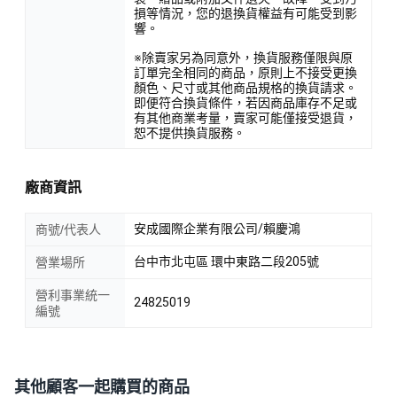
損等情況，您的退換貨權益有可能受到影
響。
※除賣家另為同意外，換貨服務僅限與原
訂單完全相同的商品，原則上不接受更換
顏色、尺寸或其他商品規格的換貨請求。
即便符合換貨條件，若因商品庫存不足或
有其他商業考量，賣家可能僅接受退貨，
恕不提供換貨服務。
廠商資訊
安成國際企業有限公司/賴慶鴻
商號/代表人
台中市北屯區 環中東路二段205號
營業場所
營利事業統一
24825019
編號
其他顧客一起購買的商品