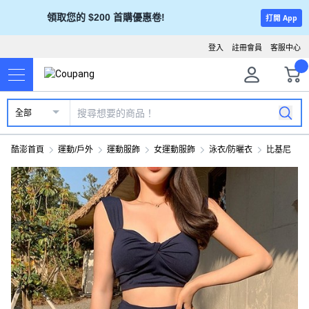
領取您的 $200 首購優惠卷!
打開 App
登入
註冊會員
客服中心
全部
酷澎首頁
運動/戶外
運動服飾
女運動服飾
泳衣/防曬衣
比基尼