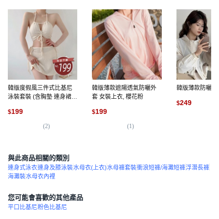
韓版度假風三件式比基尼
韓版薄款遮陽透氣防曬外
韓版薄款防曬外套
泳裝套裝 (含胸墊 連身裙
套 女裝上衣, 櫻花粉
249
$
吊帶裙 吊帶褲) 女裝, 黑色
199
199
$
$
(
1
(
2
)
(
1
)
與此商品相關的類別
連身式泳衣
連身及膝泳裝
水母衣(上衣)
水母褲套裝
衝浪短褲/海灘短褲
浮潛長褲
海灘裝
水母衣內裡
您可能會喜歡的其他產品
平口比基尼
粉色比基尼