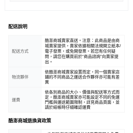
配送說明
酷澎商城賣家直送。注意：此商品是由商
城賣家提供，賣家依據相關法規開立紙本/
配送方式
電子發票，或免開發票。若您有任何疑
問，請您在購買前於“商品諮詢”向賣家提
出。
依酷澎商城賣家設置而定，同一個賣家店
物流夥伴
鋪的不同商品之運送合作夥伴亦可能有差
異
依各別商品的大小、價值與配送等方式而
定，酷澎商城賣家亦可能設定不同的免運
運費
門檻與運送範圍限制，詳見商品頁面，並
請於結帳時仔細確認運費
酷澎商城退換貨政策