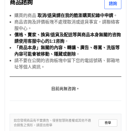
商品諮詢
諮詢
購買的商品
取消/退貨請在我的酷澎購買記錄中申請
。
商品咨詢及評價板塊不處理取消或退貨事宜，請聯絡客
服中心。
價格、賣家、換貨/退貨及配送等與商品本身無關的咨詢
請使用客服中心的1:1咨詢
。
「商品本身」無關的內容、轉讓、廣告、辱罵、洗版等
內容可能會被移動、隱藏或刪除
。
請不要在公開的咨詢板塊中留下您的電話號碼、郵箱地
址等個人資訊。
目前尚無咨詢。
如您發現商品有不實廣告、侵害智慧財產權或其他不適
檢舉
合銷售之情形，請提出檢舉