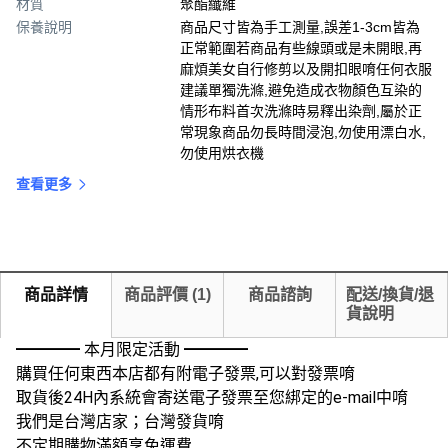
材質
聚酯纖維
保養說明
商品尺寸皆為手工測量,誤差1-3cm皆為
正常範圍若商品有些線頭或是未開眼,再
麻煩美女自行修剪以及開扣眼唷任何衣服
建議單獨洗滌,避免造成衣物顏色互染的
情形布料首次洗滌時易釋出染劑,屬於正
常現象商品勿長時間浸泡,勿使用漂白水,
勿使用烘衣機
查看更多
商品詳情
商品評價
(
1
)
商品諮詢
配送/換貨/退
貨說明
━━━━ 本月限定活動 ━━━━
購買任何東西本店都有附電子發票,可以對發票唷
取貨後24H內系統會寄送電子發票至您綁定的e-mail中唷
我們是台灣店家；台灣發貨唷
不定期購物滿額享免運費