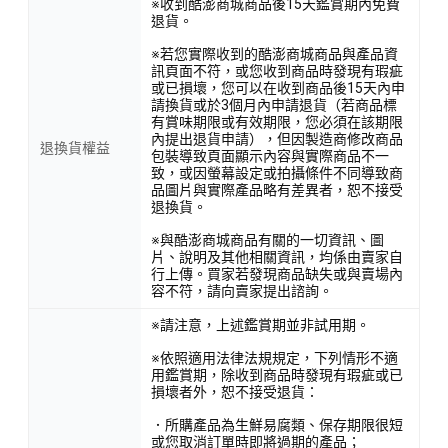
※收到酷澎商城商品後15天鑑賞期內免費
退貨。
※若您實際收到的酷澎商城商品與產品資
訊頁面不符，或您收到商品時發現有瑕疵
或已損壞，您可以在收到商品後15天內申
請換貨或於3個月內申請退貨（若商品標
有賞味期限或有效期限，您必須在該期限
內提出退貨申請），但因製造商修改商品
退換貨權益
包裝導致頁面顯示內容與實際商品不一
致，或因螢幕設定或拍攝條件不同導致商
品圖片與實際產品略有差異者，恕不接受
退換貨。
※與酷澎商城商品有關的一切資訊、圖
片、說明及其他相關資訊，均係由賣家自
行上傳。買家若發現商品缺失或與賣場內
容不符，請向賣家提出諮詢。
※請注意，上述鑑賞期並非試用期。
※依照適用法律法規規定，下列情形不適
用鑑賞期，除收到商品時發現有瑕疵或已
損壞者外，恕不接受退貨：
．所購產品為生鮮易腐類、保存期限很短
或您取消訂單時即將過期的產品；