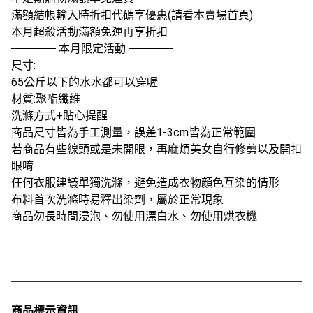
滿額結帳輸入時折扣代碼享優惠(請看本賣場首頁)
本月超殺活動滿額免運再享折扣
━━━━ 本月限定活動 ━━━━
尺寸:
65公斤以下的水水都可以穿喔
材質:聚酯纖維
洗滌方式+貼心提醒
商品尺寸皆為手工測量，誤差1-3cm皆為正常範圍
若商品有些線頭或是未開眼，再麻煩美女自行修剪以及開扣
眼唷
任何衣服建議單獨洗滌，避免造成衣物顏色互染的情形
布料首次洗滌時易釋出染劑，屬於正常現象
商品勿長時間浸泡、勿使用漂白水、勿使用烘衣機
商品標示資訊