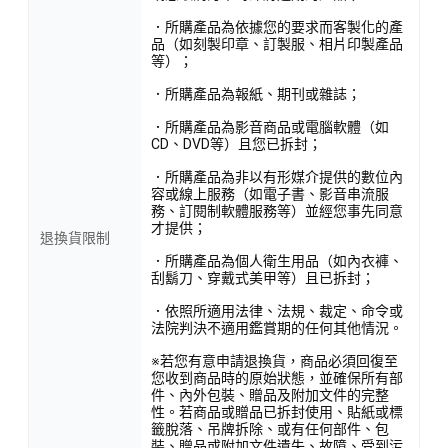
．所購產品為依據您的要求而客製化的產
品（如刻製印章、訂製服、相片印製產品
等）；
．所購產品為報紙、期刊或雜誌；
．所購產品為影音商品或電腦軟體（如
CD、DVD等）且您已拆封；
．所購產品為非以有形媒介提供的數位內
容或線上服務（如電子書、影音串流服
務、訂閱制軟體服務等）並經您事先同意
才提供；
退換貨限制
．所購產品為個人衛生用品（如內衣褲、
刮鬍刀、穿戴式美甲等）且已拆封；
．依照所適用法律、法規、裁定、命令或
法院判決不適用鑑賞期的任何其他情況。
※若您有意申請退換貨，商品必須回復至
您收到商品時的原始狀態，並確保所有部
件、內外包裝、贈品及附加文件的完整
性。若商品或贈品已拆封使用、貼紙或標
籤脫落、吊牌拆除、或有任何部件、包
裝、贈品或附加文件遺失、故障、受到污