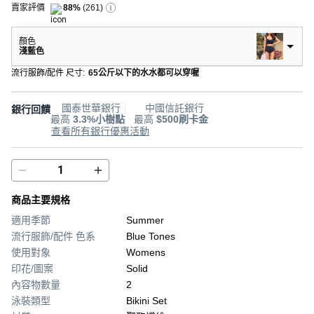
賣家評價
88%
(
261
)
顏色
淺藍色
流行服飾/配件 尺寸
:
65公斤以下的水水都可以穿喔
國泰世華銀行
中國信託銀行
銀行回饋
最高
3.3%小樹點
最高
$500刷卡金
查看所有銀行優惠活動
商品主要規格
適用季節
Summer
流行服飾/配件 色系
Blue Tones
使用對象
Womens
印花/圖案
Solid
內容物數量
2
泳裝類型
Bikini Set