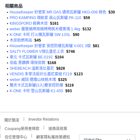
相關商品
•
HouseKeeper 妙管家 MR.GAS 通用瓦斯罐 HKG-006 綠色
$30
•
PRO KAMPING 領航家 高山瓦斯罐 PK-110
$59
•
KINGSFORD 經典木炭
$161
•
weber 露營燒烤用燒烤烤桃木煙熏塊 1.4kg
$132
•
K-ONE 卡旺 打火機瓦斯罐 SW-13SL
$90
•
木炭助燃用品
$45
•
HouseKeeper 妙管家 安控防爆瓦斯罐 V-001 3個
$81
•
SALTY FLOWER V領比基尼上衣
$746
•
東元 卡式瓦斯罐 BE-0192
$104
•
岳紘 黑鑽牌 環保炭精
$168
•
SHEBEACH 溫斯洛比基尼
$828
•
VENDIS 多穿法設計比基尼套組 F219
$123
•
weber 威焙 煙燻山核桃木塊
$325
•
雙虎卡式瓦斯罐(3入)雙安控防爆
$119
•
K-ONE 卡旺 登山瓦斯罐 K1-450
$93
Investor Relations
關於酷澎
Coupang使用者條款
退換貨政策
信任管理中心
顧客隱私權政策通知