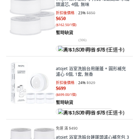
頭濾芯, 4個, 無味
折扣後價格
23
%
$850
$650
(
$162.50/1個
)
暫時缺貨
(
306
)
满 $1,500 再省 $75 (王道卡)
atojet 浴室洗臉台用蓮蓬 + 圓形補充
濾心 6個, 1套, 無香
折扣後價格
24
%
$929
$699
(
$699.00/1個
)
暫時缺貨
满 $1,500 再省 $75 (王道卡)
免運 滿 $490
atojet 浴室洗臉台蓮蓬頭濾心補充包 3