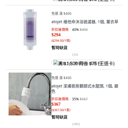
免運 滿 $490
atojet 維他命沐浴過濾器, 1個, 薰衣草
折扣後價格
40
%
$490
$294
(
$294.00/1個
)
暫時缺貨
(
14
)
满 $1,500 再省 $75 (王道卡)
免運 滿 $490
atojet 潔膚廚房鵝頸式水龍頭, 1個, 銀
色
折扣後價格
35
%
$567
$367
(
$367.00/1套
)
暫時缺貨
(
183
)