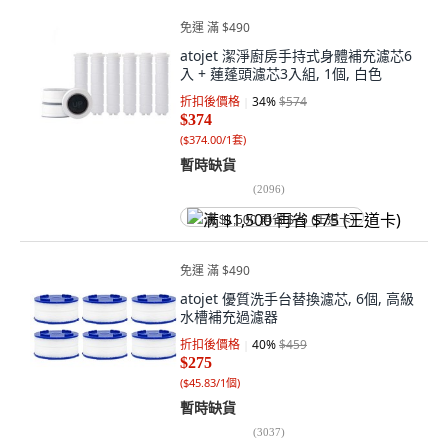
免運 滿 $490
atojet 潔淨廚房手持式身體補充濾芯6
入 + 蓮蓬頭濾芯3入組, 1個, 白色
折扣後價格
34
%
$574
$374
(
$374.00/1套
)
暫時缺貨
(
2096
)
满 $1,500 再省 $75 (王道卡)
免運 滿 $490
atojet 優質洗手台替換濾芯, 6個, 高級
水槽補充過濾器
折扣後價格
40
%
$459
$275
(
$45.83/1個
)
暫時缺貨
(
3037
)