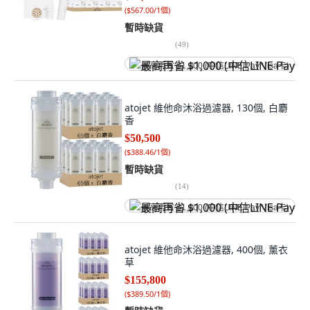
(
$567.00/1個
)
暫時缺貨
(
49
)
最高再省 $1,000 (中信LINE Pay Visa卡)
atojet 維他命沐浴過濾器, 130個, 白麝
香
$50,500
(
$388.46/1個
)
暫時缺貨
(
14
)
最高再省 $1,000 (中信LINE Pay Visa卡)
atojet 維他命沐浴過濾器, 400個, 薰衣
草
$155,800
(
$389.50/1個
)