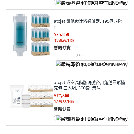
最高再省 $1,000 (中信LINE Pay Visa卡)
atojet 維他命沐浴過濾器, 195個, 迷迭
香
$75,850
(
$388.98/1個
)
暫時缺貨
(
14
)
最高再省 $1,000 (中信LINE Pay Visa卡)
atojet 浴室高階版洗臉台用蓮蓬圓形補
充包 三入組, 300套, 無味
$77,800
(
$259.33/1個
)
暫時缺貨
最高再省 $1,000 (中信LINE Pay Visa卡)