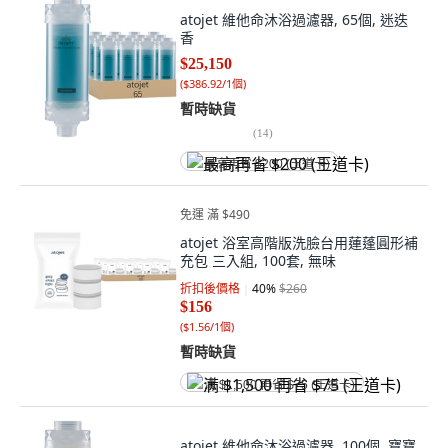
atojet 維他命沐浴過濾器, 65個, 迷迭
香
$25,150
(
$386.92/1個
)
暫時缺貨
(
14
)
最高再省 $200 (王道卡)
免運 滿 $490
atojet 浴室高階版洗臉台用蓮蓬圓形補
充包 三入組, 100套, 無味
折扣後價格
40
%
$260
$156
(
$1.56/1個
)
暫時缺貨
满 $1,500 再省 $75 (王道卡)
atojet 維他命沐浴過濾器, 100個, 寶寶