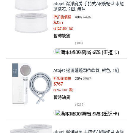
atojet 潔淨廚房 手持式/眼鏡蛇型 水龍
頭濾芯, 2個, 無味
折扣後價格
40
%
$425
$255
(
$127.50/1個
)
暫時缺貨
(
306
)
满 $1,500 再省 $75 (王道卡)
Atojet 過濾蓮蓬頭帶軟管, 銀色, 1組
折扣後價格
20
%
$967
$767
(
$767.00/1套
)
暫時缺貨
(
4295
)
满 $1,500 再省 $75 (王道卡)
atojet 潔淨廚房 手持式/眼鏡蛇型 水龍