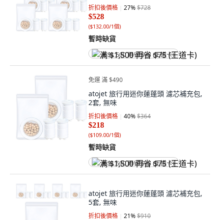
折扣後價格
27
%
$728
$528
(
$132.00/1個
)
暫時缺貨
满 $1,500 再省 $75 (王道卡)
免運 滿 $490
atojet 旅行用迷你蓮蓬頭 濾芯補充包,
2套, 無味
折扣後價格
40
%
$364
$218
(
$109.00/1個
)
暫時缺貨
满 $1,500 再省 $75 (王道卡)
atojet 旅行用迷你蓮蓬頭 濾芯補充包,
5套, 無味
折扣後價格
21
%
$910