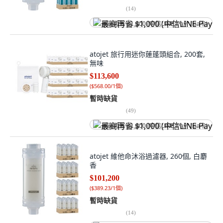
(
14
)
最高再省 $1,000 (中信LINE Pay Visa卡)
atojet 旅行用迷你蓮蓬頭組合, 200套,
無味
$113,600
(
$568.00/1個
)
暫時缺貨
(
49
)
最高再省 $1,000 (中信LINE Pay Visa卡)
atojet 維他命沐浴過濾器, 260個, 白麝
香
$101,200
(
$389.23/1個
)
暫時缺貨
(
14
)