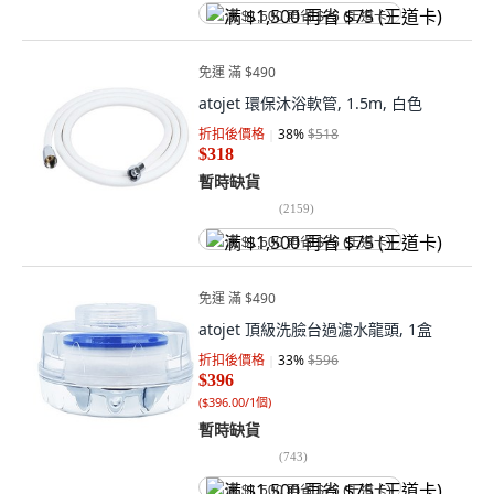
满 $1,500 再省 $75 (王道卡)
免運 滿 $490
atojet 環保沐浴軟管, 1.5m, 白色
折扣後價格
38
%
$518
$318
暫時缺貨
(
2159
)
满 $1,500 再省 $75 (王道卡)
免運 滿 $490
atojet 頂級洗臉台過濾水龍頭, 1盒
折扣後價格
33
%
$596
$396
(
$396.00/1個
)
暫時缺貨
(
743
)
满 $1,500 再省 $75 (王道卡)