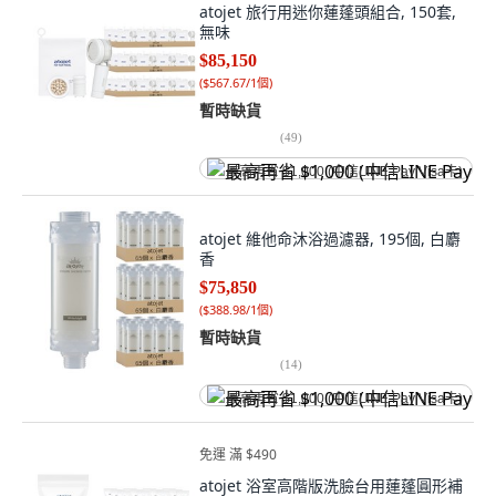
atojet 旅行用迷你蓮蓬頭組合, 150套,
無味
$85,150
(
$567.67/1個
)
暫時缺貨
(
49
)
最高再省 $1,000 (中信LINE Pay Visa卡)
atojet 維他命沐浴過濾器, 195個, 白麝
香
$75,850
(
$388.98/1個
)
暫時缺貨
(
14
)
最高再省 $1,000 (中信LINE Pay Visa卡)
免運 滿 $490
atojet 浴室高階版洗臉台用蓮蓬圓形補