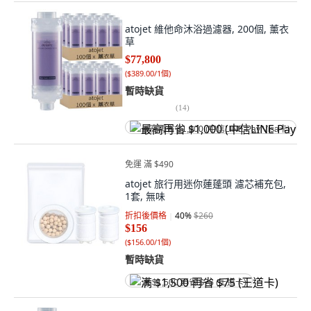
atojet 維他命沐浴過濾器, 200個, 薰衣
草
$77,800
(
$389.00/1個
)
暫時缺貨
(
14
)
最高再省 $1,000 (中信LINE Pay Visa卡)
免運 滿 $490
atojet 旅行用迷你蓮蓬頭 濾芯補充包,
1套, 無味
折扣後價格
40
%
$260
$156
(
$156.00/1個
)
暫時缺貨
满 $1,500 再省 $75 (王道卡)