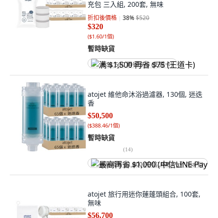
充包 三入組, 200套, 無味
折扣後價格
38
%
$520
$320
(
$1.60/1個
)
暫時缺貨
满 $1,500 再省 $75 (王道卡)
atojet 維他命沐浴過濾器, 130個, 迷迭
香
$50,500
(
$388.46/1個
)
暫時缺貨
(
14
)
最高再省 $1,000 (中信LINE Pay Visa卡)
atojet 旅行用迷你蓮蓬頭組合, 100套,
無味
$56,700