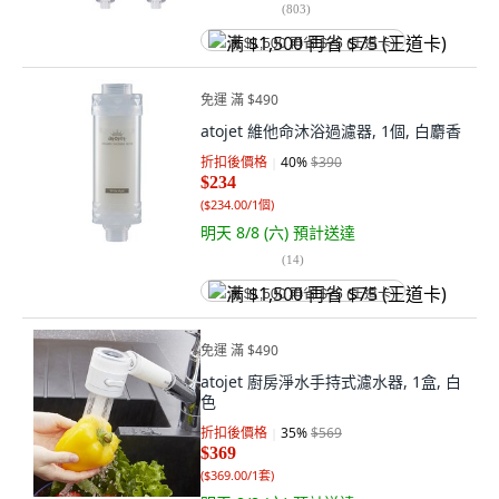
(
803
)
满 $1,500 再省 $75 (王道卡)
免運 滿 $490
atojet 維他命沐浴過濾器, 1個, 白麝香
折扣後價格
40
%
$390
$234
(
$234.00/1個
)
明天 8/8 (六)
預計送達
(
14
)
满 $1,500 再省 $75 (王道卡)
免運 滿 $490
atojet 廚房淨水手持式濾水器, 1盒, 白
色
折扣後價格
35
%
$569
$369
(
$369.00/1套
)