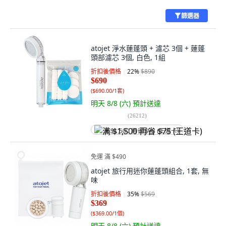
篩選器
atojet 淨水蓮蓬頭 + 濾芯 3個 + 蓮蓬
頭部濾芯 3個, 白色, 1組
折扣後價格
22
%
$890
$690
(
$690.00/1套
)
明天 8/8 (六)
預計送達
(
26212
)
满 $1,500 再省 $75 (王道卡)
免運 滿 $490
atojet 旅行用迷你蓮蓬頭組合, 1套, 無
味
折扣後價格
35
%
$569
$369
(
$369.00/1個
)
明天 8/8 (六)
預計送達