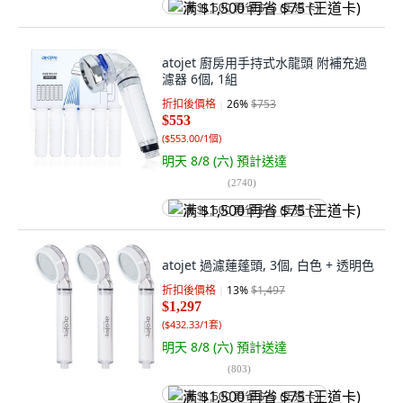
满 $1,500 再省 $75 (王道卡)
atojet 廚房用手持式水龍頭 附補充過
濾器 6個, 1組
折扣後價格
26
%
$753
$553
(
$553.00/1個
)
明天 8/8 (六)
預計送達
(
2740
)
满 $1,500 再省 $75 (王道卡)
atojet 過濾蓮蓬頭, 3個, 白色 + 透明色
折扣後價格
13
%
$1,497
$1,297
(
$432.33/1套
)
明天 8/8 (六)
預計送達
(
803
)
满 $1,500 再省 $75 (王道卡)