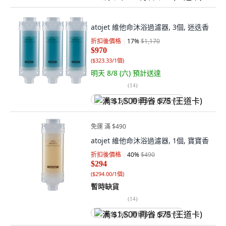
atojet 維他命沐浴過濾器, 3個, 迷迭香
折扣後價格
17
%
$1,170
$970
(
$323.33/1個
)
明天 8/8 (六)
預計送達
(
14
)
满 $1,500 再省 $75 (王道卡)
免運 滿 $490
atojet 維他命沐浴過濾器, 1個, 寶寶香
折扣後價格
40
%
$490
$294
(
$294.00/1個
)
暫時缺貨
(
14
)
满 $1,500 再省 $75 (王道卡)