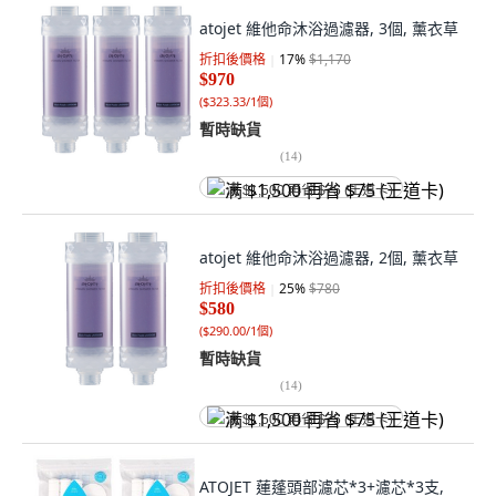
atojet 維他命沐浴過濾器, 3個, 薰衣草
折扣後價格
17
%
$1,170
$970
(
$323.33/1個
)
暫時缺貨
(
14
)
满 $1,500 再省 $75 (王道卡)
atojet 維他命沐浴過濾器, 2個, 薰衣草
折扣後價格
25
%
$780
$580
(
$290.00/1個
)
暫時缺貨
(
14
)
满 $1,500 再省 $75 (王道卡)
ATOJET 蓮蓬頭部濾芯*3+濾芯*3支,