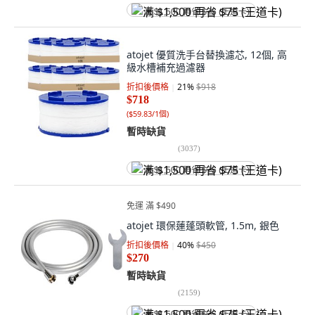
满 $1,500 再省 $75 (王道卡)
atojet 優質洗手台替換濾芯, 12個, 高
級水槽補充過濾器
折扣後價格
21
%
$918
$718
(
$59.83/1個
)
暫時缺貨
(
3037
)
满 $1,500 再省 $75 (王道卡)
免運 滿 $490
atojet 環保蓮蓬頭軟管, 1.5m, 銀色
折扣後價格
40
%
$450
$270
暫時缺貨
(
2159
)
满 $1,500 再省 $75 (王道卡)