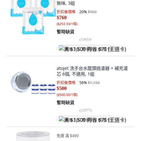
無味, 3組
折扣後價格
20
%
$960
$760
(
$253.33/1個
)
暫時缺貨
(
15653
)
满 $1,500 再省 $75 (王道卡)
atojet 洗手台水龍頭過濾器 + 補充濾
芯 6個, 不適用, 1組
折扣後價格
56
%
$1,156
$500
(
$500.00/1個
)
暫時缺貨
(
12077
)
满 $1,500 再省 $75 (王道卡)
免運 滿 $490