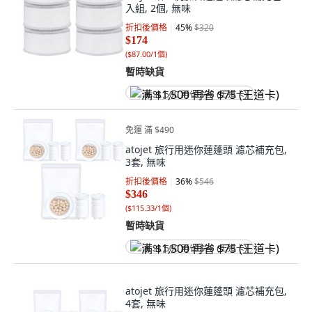
入組, 2個, 無味
折扣後價格
45
%
$320
$174
(
$87.00/1個
)
暫時缺貨
满 $1,500 再省 $75 (王道卡)
免運 滿 $490
atojet 旅行用迷你蓮蓬頭 濾芯補充包,
3套, 無味
折扣後價格
36
%
$546
$346
(
$115.33/1個
)
暫時缺貨
满 $1,500 再省 $75 (王道卡)
atojet 旅行用迷你蓮蓬頭 濾芯補充包,
4套, 無味