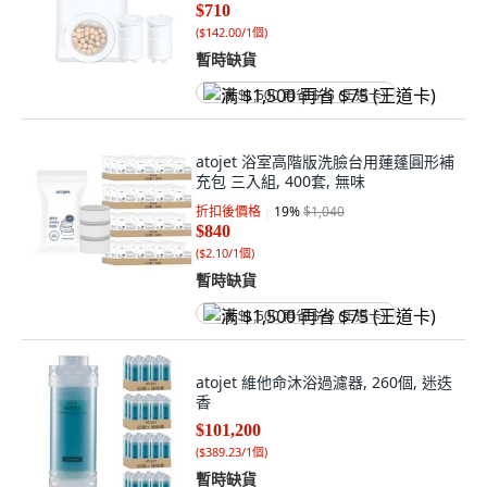
$710
(
$142.00/1個
)
暫時缺貨
满 $1,500 再省 $75 (王道卡)
atojet 浴室高階版洗臉台用蓮蓬圓形補
充包 三入組, 400套, 無味
折扣後價格
19
%
$1,040
$840
(
$2.10/1個
)
暫時缺貨
满 $1,500 再省 $75 (王道卡)
atojet 維他命沐浴過濾器, 260個, 迷迭
香
$101,200
(
$389.23/1個
)
暫時缺貨