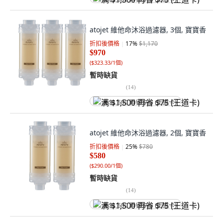
atojet 維他命沐浴過濾器, 3個, 寶寶香
折扣後價格
17
%
$1,170
$970
(
$323.33/1個
)
暫時缺貨
(
14
)
满 $1,500 再省 $75 (王道卡)
atojet 維他命沐浴過濾器, 2個, 寶寶香
折扣後價格
25
%
$780
$580
(
$290.00/1個
)
暫時缺貨
(
14
)
满 $1,500 再省 $75 (王道卡)