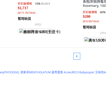
香瓶(附裝飾龜背芋1
折扣後價格
10
%
$1,917
Rosemary, 10
$1,717
折扣後價格
40
%
(
$171.70/10ml
)
$200
暫時缺貨
(
$10.00/10ml
)
(
652
)
暫時缺貨
最高再省 $86 (王道卡)
(
291
满 $1,500 再
1
wny
PHYSIOGEL 潔美淨
MENTHOLATUM 曼秀雷敦 Acnes
RICO Baby
espoir 艾絲珀
k