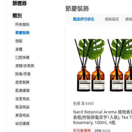
篩選器
節慶裝飾
類別
酷澎評分排名
價格最低
價
所有類別
節慶裝飾
頭髮
身體
口腔保健
潔顏/去角質
除臭/芳香
居家裝飾
肌膚護理
浴室用品
免運 滿 $490
衛浴用品
Nard Botanical Aroma 植物
美容用品
香瓶(附裝飾龜背芋1入裝), Tea T
Rosemary, 100ml, 4瓶
幼兒護理
折扣後價格
29
%
$668