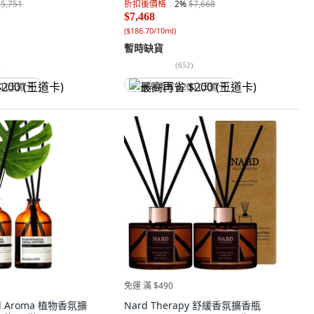
$5,751
折扣後價格
2
%
$7,668
$7,468
(
$186.70/10ml
)
暫時缺貨
)
(
652
)
0 (王道卡)
最高再省 $200 (王道卡)
免運 滿 $490
cal Aroma 植物香氛擴
Nard Therapy 舒緩香氛擴香瓶