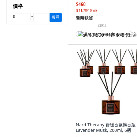
$468
價格
(
$11.70/10ml
)
$
~
搜尋
暫時缺貨
(
291
)
满 $1,500 再省 $75 (王道卡)
Nard Therapy 舒緩香氛擴香瓶
Lavender Musk, 200ml, 6瓶