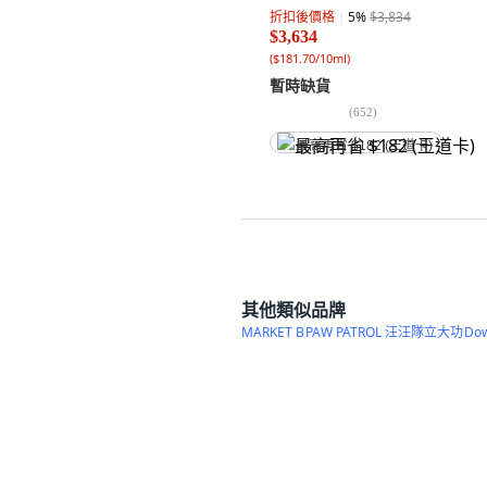
折扣後價格
5
%
$3,834
$3,634
(
$181.70/10ml
)
暫時缺貨
(
652
)
最高再省 $182 (王道卡)
其他類似品牌
MARKET B
PAW PATROL 汪汪隊立大功
Do