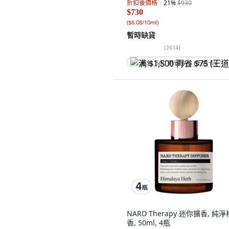
折扣後價格
21
%
$930
$730
(
$6.08/10ml
)
暫時缺貨
(
2634
)
满 $1,500 再省 $75 (王道卡)
NARD Therapy 迷你擴香, 純
香, 50ml, 4瓶