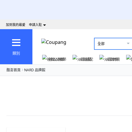
加到我的最愛
申請入駐
全部
類別
爸氣父親節
火箭速配
火箭跨境
酷澎首頁
NARD 品牌館