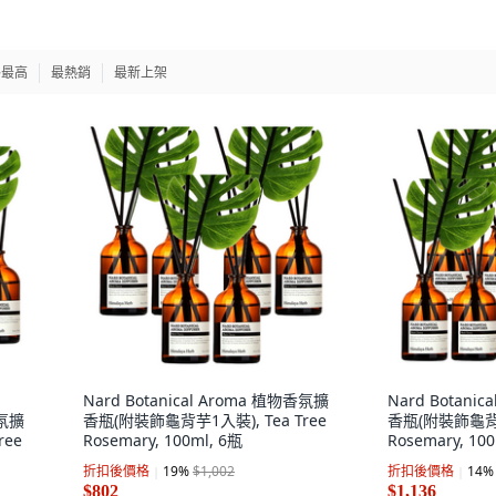
格最高
最熱銷
最新上架
Nard Botanical Aroma 植物香氛擴
Nard Botani
香氛擴
香瓶(附裝飾龜背芋1入裝), Tea Tree
香瓶(附裝飾龜背芋1
ree
Rosemary, 100ml, 6瓶
Rosemary, 10
折扣後價格
19
%
$1,002
折扣後價格
14
%
$802
$1,136