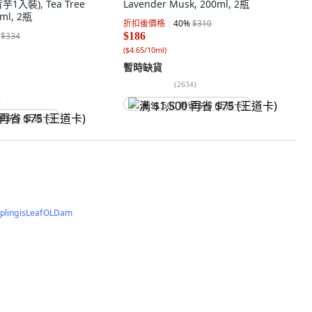
入裝), Tea Tree
Lavender Musk, 200ml, 2瓶
0ml, 2瓶
折扣後價格
40
%
$310
$334
$186
(
$4.65/10ml
)
暫時缺貨
(
2634
)
)
满 $1,500 再省 $75 (王道卡)
省 $75 (王道卡)
ipling
isLeaf
OLDam