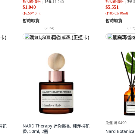
折扣後價格
16
%
$1,240
折扣後價格
3
%
$1,040
$5,551
(
$6.50/10ml
)
(
$185.03/10ml
)
暫時缺貨
暫時缺貨
(
2634
)
(
652
满 $1,500 再省 $75 (王道卡)
最高再省 $20
免運 滿 $490
淨棉花
NARD Therapy 迷你擴香, 純淨棉花
香, 50ml, 2瓶
Nard Botani