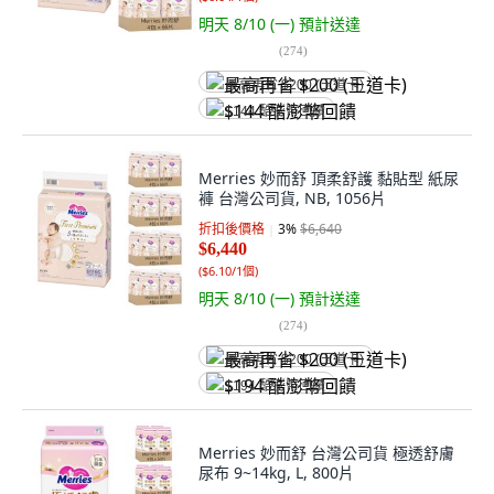
明天 8/10 (一)
預計送達
(
274
)
最高再省 $200 (王道卡)
$144 酷澎幣回饋
Merries 妙而舒 頂柔舒護 黏貼型 紙尿
褲 台灣公司貨, NB, 1056片
折扣後價格
3
%
$6,640
$6,440
(
$6.10/1個
)
明天 8/10 (一)
預計送達
(
274
)
最高再省 $200 (王道卡)
$194 酷澎幣回饋
Merries 妙而舒 台灣公司貨 極透舒膚
尿布 9~14kg, L, 800片