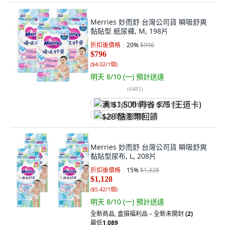
Merries 妙而舒 台灣公司貨 瞬吸舒爽
黏貼型 紙尿褲, M, 198片
折扣後價格
20
%
$996
$796
(
$4.02/1個
)
明天 8/10 (一)
預計送達
(
6482
)
满 $1,500 再省 $75 (王道卡)
$28 酷澎幣回饋
Merries 妙而舒 台灣公司貨 瞬吸舒爽
黏貼型尿布, L, 208片
折扣後價格
15
%
$1,328
$1,128
(
$5.42/1個
)
明天 8/10 (一)
預計送達
全新商品
,
盒損福利品 – 全新未開封
(2)
最低
1,089