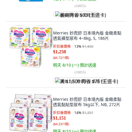
(
10855
)
最高再省 $93 (王道卡)
Merries 妙而舒 日本境內版 金緻柔點
透氣褲型尿布 4~8kg, S, 186片
折扣後價格
13
%
$1,450
$1,250
(
$6.72/1個
)
明天 8/10 (一)
預計送達
(
10855
)
满 $1,500 再省 $75 (王道卡)
Merries 妙而舒 日本境內版 金緻柔點
透氣黏貼型尿布 5kg以下, NB, 272片
折扣後價格
14
%
$1,351
$1,151
(
$4.23/1個
)
明天 8/10 (一)
預計送達