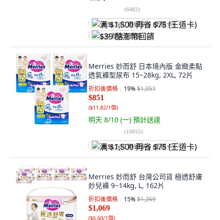
(
6482
)
满 $1,500 再省 $75 (王道卡)
$39 酷澎幣回饋
Merries 妙而舒 日本境內版 金緻柔點
透氣褲型尿布 15~28kg, 2XL, 72片
折扣後價格
19
%
$1,051
$851
(
$11.82/1個
)
明天 8/10 (一)
預計送達
(
10855
)
满 $1,500 再省 $75 (王道卡)
Merries 妙而舒 台灣公司貨 極透舒膚
妙兒褲 9~14kg, L, 162片
折扣後價格
15
%
$1,269
$1,069
(
$6.60/1個
)