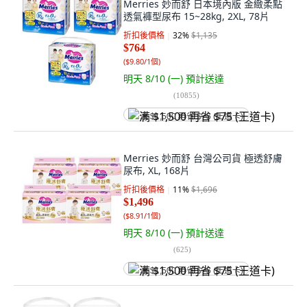
Merries 妙而舒 日本境內版 金緻柔點
透氣褲型尿布 15~28kg, 2XL, 78片
折扣後價格
32
%
$1,135
$764
(
$9.80/1個
)
明天 8/10 (一)
預計送達
(
10855
)
满 $1,500 再省 $75 (王道卡)
Merries 妙而舒 台灣公司貨 極透舒膚
尿布, XL, 168片
折扣後價格
11
%
$1,696
$1,496
(
$8.91/1個
)
明天 8/10 (一)
預計送達
(
625
)
满 $1,500 再省 $75 (王道卡)