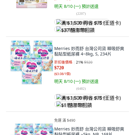
明天 8/10 (一)
預計送達
(
2207
)
满 $1,500 再省 $75 (王道卡)
$37 酷澎幣回饋
Merries 妙而舒 台灣公司貨 瞬吸舒爽
黏貼型紙尿褲 4~8kg, S, 234片
折扣後價格
21
%
$920
$720
(
$3.08/1個
)
明天 8/10 (一)
預計送達
(
6482
)
满 $1,500 再省 $75 (王道卡)
$1 酷澎幣回饋
免運 滿 $490
Merries 妙而舒 台灣公司貨 瞬吸舒爽
黏貼型紙尿褲 ~5kg, NB, 168片