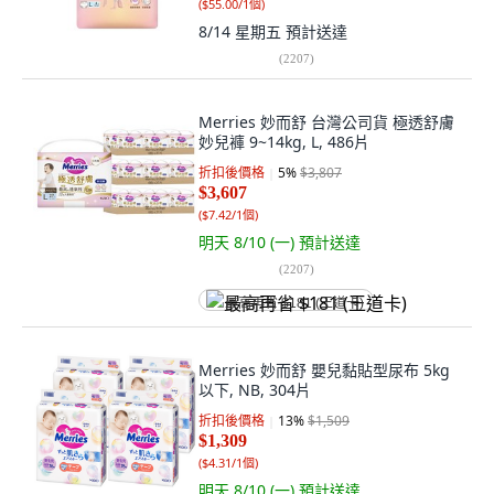
(
$55.00/1個
)
8/14 星期五
預計送達
(
2207
)
Merries 妙而舒 台灣公司貨 極透舒膚
妙兒褲 9~14kg, L, 486片
折扣後價格
5
%
$3,807
$3,607
(
$7.42/1個
)
明天 8/10 (一)
預計送達
(
2207
)
最高再省 $181 (王道卡)
Merries 妙而舒 嬰兒黏貼型尿布 5kg
以下, NB, 304片
折扣後價格
13
%
$1,509
$1,309
(
$4.31/1個
)
明天 8/10 (一)
預計送達