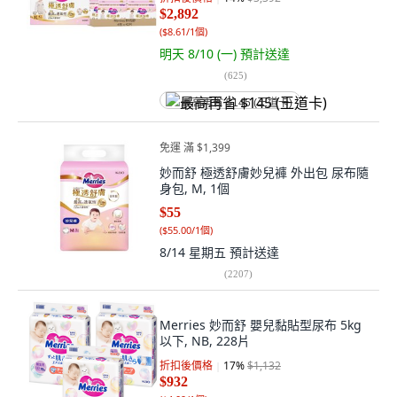
$2,892
(
$8.61/1個
)
明天 8/10 (一)
預計送達
(
625
)
最高再省 $145 (王道卡)
免運 滿 $1,399
妙而舒 極透舒膚妙兒褲 外出包 尿布隨
身包, M, 1個
$55
(
$55.00/1個
)
8/14 星期五
預計送達
(
2207
)
Merries 妙而舒 嬰兒黏貼型尿布 5kg
以下, NB, 228片
折扣後價格
17
%
$1,132
$932