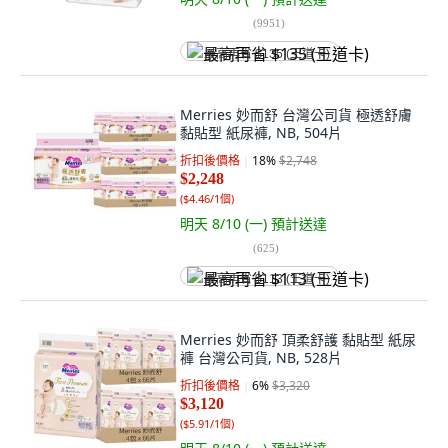
(
9951
)
最高再省 $135 (王道卡)
Merries 妙而舒 台灣公司貨 極透舒膚
黏貼型 紙尿褲, NB, 504片
折扣後價格
18
%
$2,748
$2,248
(
$4.46/1個
)
明天 8/10 (一)
預計送達
(
625
)
最高再省 $113 (王道卡)
Merries 妙而舒 頂柔舒護 黏貼型 紙尿
褲 台灣公司貨, NB, 528片
折扣後價格
6
%
$3,320
$3,120
(
$5.91/1個
)