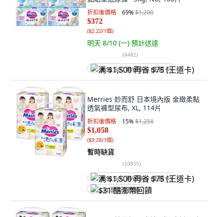
折扣後價格
69
%
$1,200
$372
(
$2.22/1個
)
明天 8/10 (一)
預計送達
(
6482
)
满 $1,500 再省 $75 (王道卡)
Merries 妙而舒 日本境內版 金緻柔點
透氣褲型尿布, XL, 114片
折扣後價格
15
%
$1,258
$1,058
(
$9.28/1個
)
暫時缺貨
(
10855
)
满 $1,500 再省 $75 (王道卡)
$31 酷澎幣回饋