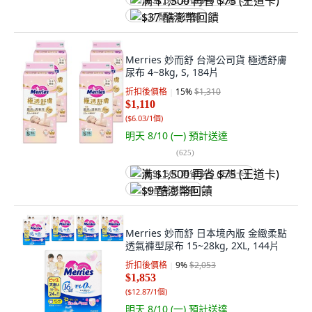
满 $1,500 再省 $75 (王道卡)
$37 酷澎幣回饋
Merries 妙而舒 台灣公司貨 極透舒膚
尿布 4~8kg, S, 184片
折扣後價格
15
%
$1,310
$1,110
(
$6.03/1個
)
明天 8/10 (一)
預計送達
(
625
)
满 $1,500 再省 $75 (王道卡)
$9 酷澎幣回饋
Merries 妙而舒 日本境內版 金緻柔點
透氣褲型尿布 15~28kg, 2XL, 144片
折扣後價格
9
%
$2,053
$1,853
(
$12.87/1個
)
明天 8/10 (一)
預計送達