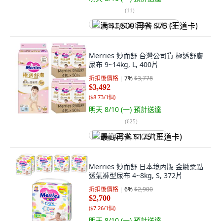
(
11
)
满 $1,500 再省 $75 (王道卡)
Merries 妙而舒 台灣公司貨 極透舒膚
尿布 9~14kg, L, 400片
折扣後價格
7
%
$3,778
$3,492
(
$8.73/1個
)
明天 8/10 (一)
預計送達
(
625
)
最高再省 $175 (王道卡)
Merries 妙而舒 日本境內版 金緻柔點
透氣褲型尿布 4~8kg, S, 372片
折扣後價格
6
%
$2,900
$2,700
(
$7.26/1個
)
明天 8/10 (一)
預計送達