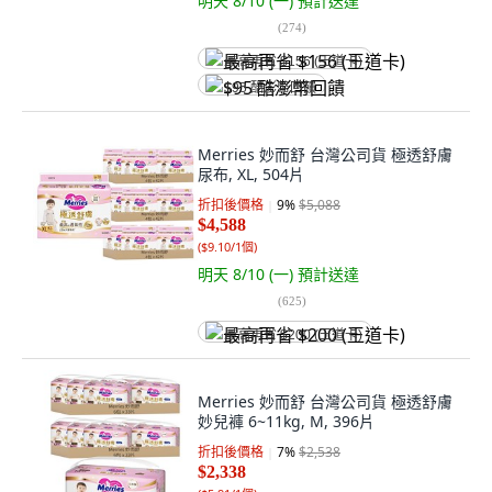
明天 8/10 (一)
預計送達
(
274
)
最高再省 $156 (王道卡)
$95 酷澎幣回饋
Merries 妙而舒 台灣公司貨 極透舒膚
尿布, XL, 504片
折扣後價格
9
%
$5,088
$4,588
(
$9.10/1個
)
明天 8/10 (一)
預計送達
(
625
)
最高再省 $200 (王道卡)
Merries 妙而舒 台灣公司貨 極透舒膚
妙兒褲 6~11kg, M, 396片
折扣後價格
7
%
$2,538
$2,338