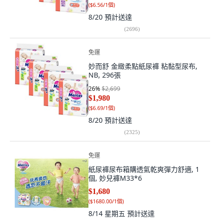
(
$6.56/1個
)
8/20
預計送達
(
2696
)
免運
妙而舒 金緻柔點紙尿褲 粘黏型尿布,
NB, 296張
26
%
$2,699
$1,980
(
$6.69/1個
)
8/20
預計送達
(
2325
)
免運
紙尿褲尿布箱購透氣乾爽彈力舒適, 1
個, 妙兒褲M33*6
$1,680
(
$1680.00/1個
)
8/14 星期五
預計送達