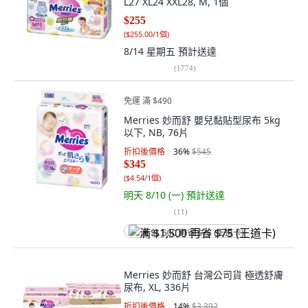
L27 XL24 XXL28, M, 1個
$255
(
$255.00/1個
)
8/14 星期五
預計送達
(
1774
)
免運 滿 $490
Merries 妙而舒 嬰兒黏貼型尿布 5kg
以下, NB, 76片
折扣後價格
36
%
$545
$345
(
$4.54/1個
)
明天 8/10 (一)
預計送達
(
11
)
满 $1,500 再省 $75 (王道卡)
Merries 妙而舒 台灣公司貨 極透舒膚
尿布, XL, 336片
折扣後價格
14
%
$3,392