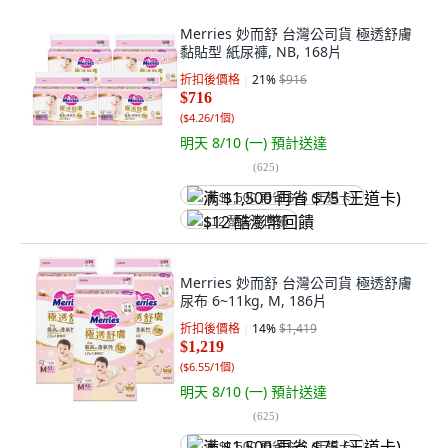
Merries 妙而舒 台灣公司貨 極透舒膚
黏貼型 紙尿褲, NB, 168片
折扣後價格
21
%
$916
$716
(
$4.26/1個
)
明天 8/10 (一)
預計送達
(
625
)
满 $1,500 再省 $75 (王道卡)
$12 酷澎幣回饋
Merries 妙而舒 台灣公司貨 極透舒膚
尿布 6~11kg, M, 186片
折扣後價格
14
%
$1,419
$1,219
(
$6.55/1個
)
明天 8/10 (一)
預計送達
(
625
)
满 $1,500 再省 $75 (王道卡)