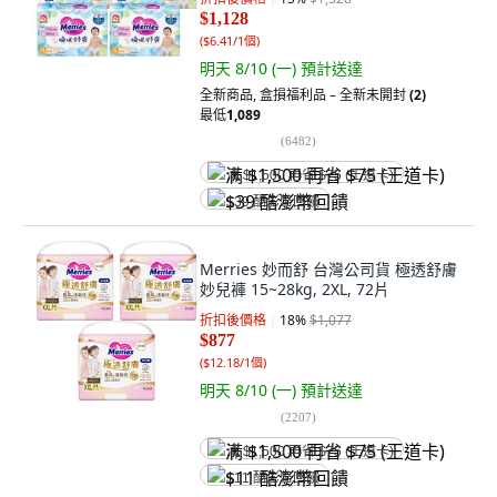
$1,128
(
$6.41/1個
)
明天 8/10 (一)
預計送達
全新商品
,
盒損福利品 – 全新未開封
(2)
最低
1,089
(
6482
)
满 $1,500 再省 $75 (王道卡)
$39 酷澎幣回饋
Merries 妙而舒 台灣公司貨 極透舒膚
妙兒褲 15~28kg, 2XL, 72片
折扣後價格
18
%
$1,077
$877
(
$12.18/1個
)
明天 8/10 (一)
預計送達
(
2207
)
满 $1,500 再省 $75 (王道卡)
$11 酷澎幣回饋