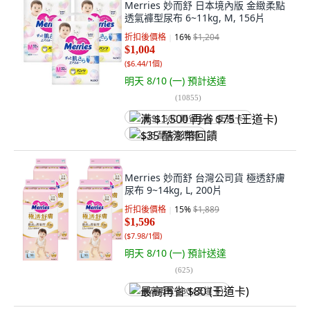
Merries 妙而舒 日本境內版 金緻柔點
透氣褲型尿布 6~11kg, M, 156片
折扣後價格
16
%
$1,204
$1,004
(
$6.44/1個
)
明天 8/10 (一)
預計送達
(
10855
)
满 $1,500 再省 $75 (王道卡)
$35 酷澎幣回饋
Merries 妙而舒 台灣公司貨 極透舒膚
尿布 9~14kg, L, 200片
折扣後價格
15
%
$1,889
$1,596
(
$7.98/1個
)
明天 8/10 (一)
預計送達
(
625
)
最高再省 $80 (王道卡)