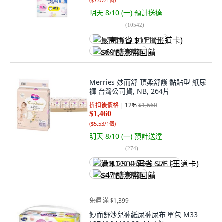
(
$7.07/1個
)
明天 8/10 (一)
預計送達
(
10542
)
最高再省 $111 (王道卡)
$69 酷澎幣回饋
Merries 妙而舒 頂柔舒護 黏貼型 紙尿
褲 台灣公司貨, NB, 264片
折扣後價格
12
%
$1,660
$1,460
(
$5.53/1個
)
明天 8/10 (一)
預計送達
(
274
)
满 $1,500 再省 $75 (王道卡)
$47 酷澎幣回饋
免運 滿 $1,399
妙而舒妙兒褲紙尿褲尿布 單包 M33