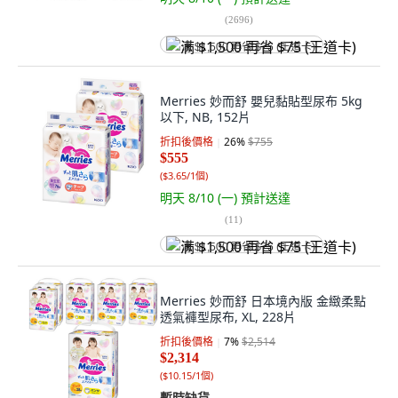
(
2696
)
满 $1,500 再省 $75 (王道卡)
Merries 妙而舒 嬰兒黏貼型尿布 5kg
以下, NB, 152片
折扣後價格
26
%
$755
$555
(
$3.65/1個
)
明天 8/10 (一)
預計送達
(
11
)
满 $1,500 再省 $75 (王道卡)
Merries 妙而舒 日本境內版 金緻柔點
透氣褲型尿布, XL, 228片
折扣後價格
7
%
$2,514
$2,314
(
$10.15/1個
)
暫時缺貨