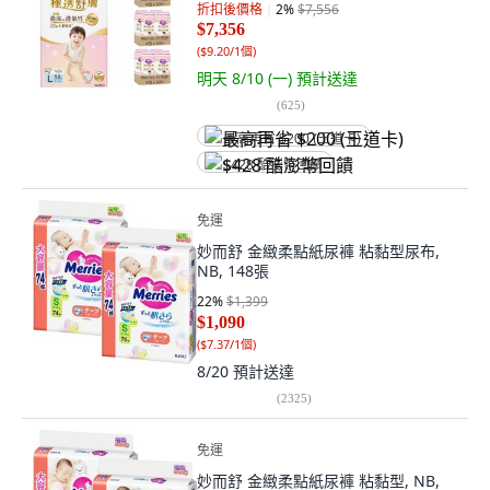
折扣後價格
2
%
$7,556
$7,356
(
$9.20/1個
)
明天 8/10 (一)
預計送達
(
625
)
最高再省 $200 (王道卡)
$428 酷澎幣回饋
免運
妙而舒 金緻柔點紙尿褲 粘黏型尿布,
NB, 148張
22
%
$1,399
$1,090
(
$7.37/1個
)
8/20
預計送達
(
2325
)
免運
妙而舒 金緻柔點紙尿褲 粘黏型, NB,