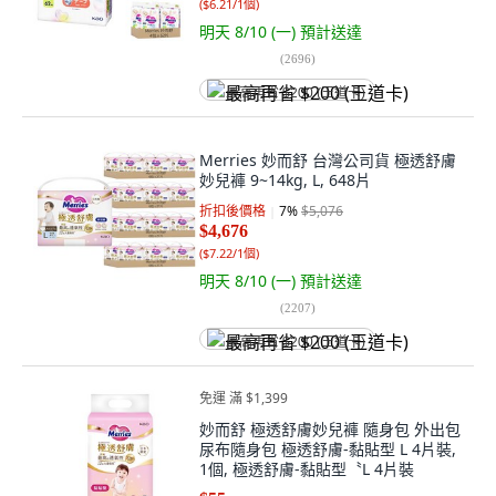
(
$6.21/1個
)
明天 8/10 (一)
預計送達
(
2696
)
最高再省 $200 (王道卡)
Merries 妙而舒 台灣公司貨 極透舒膚
妙兒褲 9~14kg, L, 648片
折扣後價格
7
%
$5,076
$4,676
(
$7.22/1個
)
明天 8/10 (一)
預計送達
(
2207
)
最高再省 $200 (王道卡)
免運 滿 $1,399
妙而舒 極透舒膚妙兒褲 隨身包 外出包
尿布隨身包 極透舒膚-黏貼型 L 4片裝,
1個, 極透舒膚-黏貼型〝L 4片裝