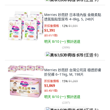
Merries 妙而舒 日本境內版 金緻柔點
透氣黏貼型尿布 4~8kg, S, 248片
折扣後價格
12
%
$1,591
$1,391
(
$5.61/1個
)
明天 8/10 (一)
預計送達
(
2696
)
满 $1,500 再省 $75 (王道卡)
Merries 妙而舒 台灣公司貨 極透舒膚
妙兒褲 6~11kg, M, 198片
折扣後價格
15
%
$1,269
$1,069
(
$5.40/1個
)
明天 8/10 (一)
預計送達
(
2207
)