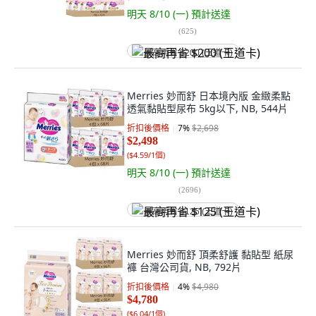
明天 8/10 (一)
預計送達
(
625
)
最高再省 $200 (王道卡)
Merries 妙而舒 日本境內版 金緻柔點
透氣黏貼型尿布 5kg以下, NB, 544片
折扣後價格
7
%
$2,698
$2,498
(
$4.59/1個
)
明天 8/10 (一)
預計送達
(
2696
)
最高再省 $125 (王道卡)
Merries 妙而舒 頂柔舒護 黏貼型 紙尿
褲 台灣公司貨, NB, 792片
折扣後價格
4
%
$4,980
$4,780
(
$6.04/1個
)