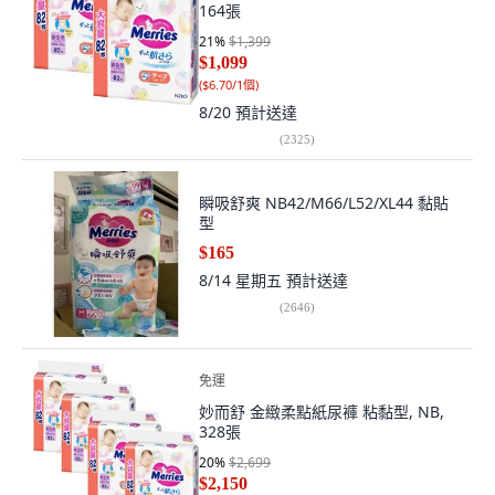
164張
21
%
$1,399
$1,099
(
$6.70/1個
)
8/20
預計送達
(
2325
)
瞬吸舒爽 NB42/M66/L52/XL44 黏貼
型
$165
8/14 星期五
預計送達
(
2646
)
免運
妙而舒 金緻柔點紙尿褲 粘黏型, NB,
328張
20
%
$2,699
$2,150