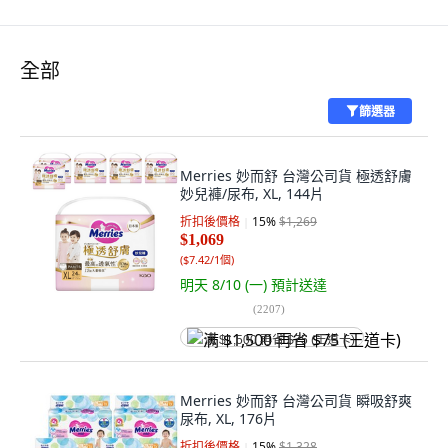
全部
篩選器
Merries 妙而舒 台灣公司貨 極透舒膚
妙兒褲/尿布, XL, 144片
折扣後價格
15
%
$1,269
$1,069
(
$7.42/1個
)
明天 8/10 (一)
預計送達
(
2207
)
满 $1,500 再省 $75 (王道卡)
Merries 妙而舒 台灣公司貨 瞬吸舒爽
尿布, XL, 176片
折扣後價格
15
%
$1,328