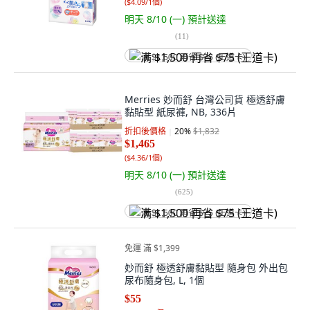
(
$4.09/1個
)
明天 8/10 (一)
預計送達
(
11
)
满 $1,500 再省 $75 (王道卡)
Merries 妙而舒 台灣公司貨 極透舒膚
黏貼型 紙尿褲, NB, 336片
折扣後價格
20
%
$1,832
$1,465
(
$4.36/1個
)
明天 8/10 (一)
預計送達
(
625
)
满 $1,500 再省 $75 (王道卡)
免運 滿 $1,399
妙而舒 極透舒膚黏貼型 隨身包 外出包
尿布隨身包, L, 1個
$55