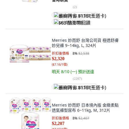
(
2
)
最高再省 $116 (王道卡)
$63 酷澎幣回饋
Merries 妙而舒 台灣公司貨 極透舒膚
妙兒褲 9~14kg, L, 324片
折扣後價格
8
%
$2,538
$2,320
(
$7.16/1個
)
明天 8/10 (一)
預計送達
(
2207
)
最高再省 $116 (王道卡)
Merries 妙而舒 日本境內版 金緻柔點
透氣褲型尿布 6~11kg, M, 312片
折扣後價格
8
%
$2,407
$2,207