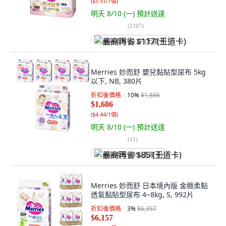
(
$5.91/1個
)
明天 8/10 (一)
預計送達
(
2207
)
最高再省 $117 (王道卡)
Merries 妙而舒 嬰兒黏貼型尿布 5kg
以下, NB, 380片
折扣後價格
10
%
$1,886
$1,686
(
$4.44/1個
)
明天 8/10 (一)
預計送達
(
11
)
最高再省 $85 (王道卡)
Merries 妙而舒 日本境內版 金緻柔點
透氣黏貼型尿布 4~8kg, S, 992片
折扣後價格
3
%
$6,357
$6,157