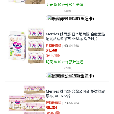
明天 8/10 (一)
預計送達
(
2696
)
最高再省 $149 (王道卡)
Merries 妙而舒 日本境內版 金緻柔點
透氣黏貼型尿布 4~8kg, S, 744片
折扣後價格
4
%
$4,768
$4,568
(
$6.14/1個
)
明天 8/10 (一)
預計送達
(
2696
)
最高再省 $200 (王道卡)
Merries 妙而舒 台灣公司貨 極透舒膚
尿布, XL, 672片
折扣後價格
7
%
$6,784
$6,284
(
$9.35/1個
)