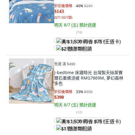
折扣後價格
40
%
$239
$143
(
$71.50/1個
)
明天 8/7 (五)
預計送達
(
74
)
满 $1,500 再省 $75 (王道卡)
$2 酷澎幣回饋
免運 滿 $490
J-bedtime 床寢時光 台灣製天絲萊賽
爾石墨烯涼被 RMG7869M, 夢幻森林
多色
折扣後價格
33
%
$590
$390
明天 8/7 (五)
預計送達
(
12
)
满 $1,500 再省 $75 (王道卡)
$1 酷澎幣回饋