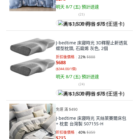
明天 8/7 (五)
預計送達
(
21
)
满 $1,500 再省 $75 (王道卡)
J-bedtime 床寢時光 3D釋壓止鼾透氣
蝶型枕頭, 石磨烯 灰色, 2個
折扣後價格
22
%
$888
$688
(
$344.00/1個
)
明天 8/7 (五)
預計送達
(
24
)
满 $1,500 再省 $75 (王道卡)
免運 滿 $490
J-bedtime 床寢時光 天絲萊賽爾床包
+ 枕套 台灣製 S0715S-H
折扣後價格
40
%
$359
$215