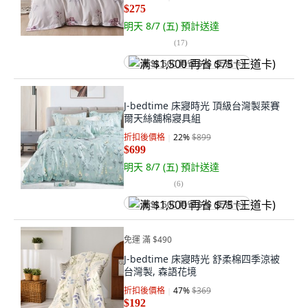
$275
明天 8/7 (五)
預計送達
(
17
)
满 $1,500 再省 $75 (王道卡)
J-bedtime 床寢時光 頂級台灣製萊賽
爾天絲舖棉寢具組
折扣後價格
22
%
$899
$699
明天 8/7 (五)
預計送達
(
6
)
满 $1,500 再省 $75 (王道卡)
免運 滿 $490
J-bedtime 床寢時光 舒柔棉四季涼被
台灣製, 森語花境
折扣後價格
47
%
$369
$192