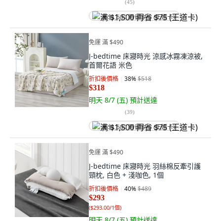
(
45
)
满 $1,500 再省 $75 (王道卡)
免運 滿 $490
J-bedtime 床寢時光 涼感冰霧凍涼被,
首爾花語 米色
折扣後價格
38
%
$518
$318
明天 8/7 (五)
預計送達
(
39
)
满 $1,500 再省 $75 (王道卡)
免運 滿 $490
J-bedtime 床寢時光 羽絲棉反牽引護
頸枕, 白色 + 淺咖色, 1個
折扣後價格
40
%
$489
$293
(
$293.00/1個
)
明天 8/7 (五)
預計送達