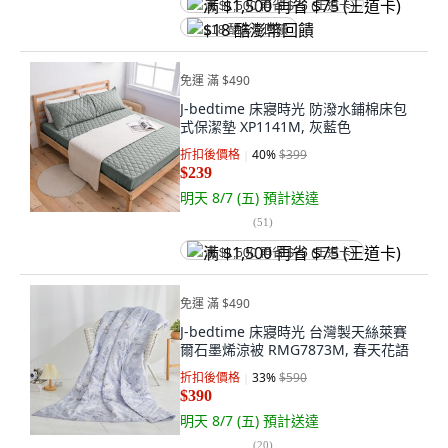
满 $1,500 再省 $75 (王道卡)
$18 酷澎幣回饋
免運 滿 $490
J-bedtime 床寢時光 防潑水鋪棉床包
式保潔墊 XP1141M, 灰藍色
折扣後價格
40
%
$399
$239
明天 8/7 (五)
預計送達
(
51
)
满 $1,500 再省 $75 (王道卡)
免運 滿 $490
J-bedtime 床寢時光 台灣製天絲萊賽
爾石墨烯涼被 RMG7873M, 春天花語
折扣後價格
33
%
$590
$390
明天 8/7 (五)
預計送達
(
20
)