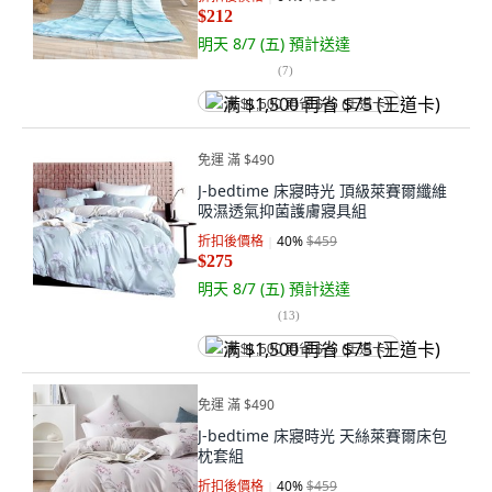
$212
明天 8/7 (五)
預計送達
(
7
)
满 $1,500 再省 $75 (王道卡)
免運 滿 $490
J-bedtime 床寢時光 頂級萊賽爾纖維
吸濕透氣抑菌護膚寢具組
折扣後價格
40
%
$459
$275
明天 8/7 (五)
預計送達
(
13
)
满 $1,500 再省 $75 (王道卡)
免運 滿 $490
J-bedtime 床寢時光 天絲萊賽爾床包
枕套組
折扣後價格
40
%
$459