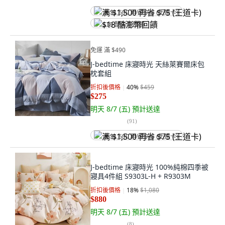
满 $1,500 再省 $75 (王道卡)
$18 酷澎幣回饋
免運 滿 $490
J-bedtime 床寢時光 天絲萊賽爾床包
枕套組
折扣後價格
40
%
$459
$275
明天 8/7 (五)
預計送達
(
91
)
满 $1,500 再省 $75 (王道卡)
J-bedtime 床寢時光 100%純棉四季被
寢具4件組 S9303L-H + R9303M
折扣後價格
18
%
$1,080
$880
明天 8/7 (五)
預計送達
(
8
)