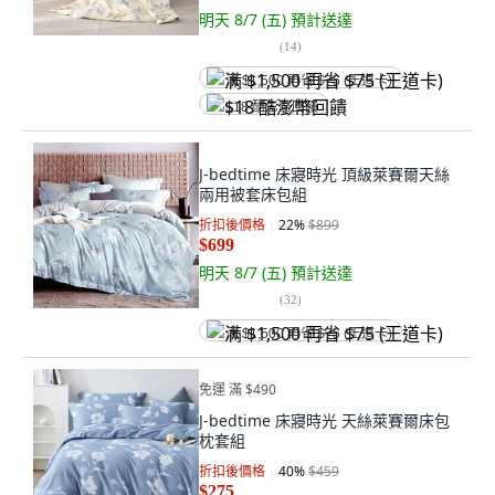
明天 8/7 (五)
預計送達
(
14
)
满 $1,500 再省 $75 (王道卡)
$18 酷澎幣回饋
J-bedtime 床寢時光 頂級萊賽爾天絲
兩用被套床包組
折扣後價格
22
%
$899
$699
明天 8/7 (五)
預計送達
(
32
)
满 $1,500 再省 $75 (王道卡)
免運 滿 $490
J-bedtime 床寢時光 天絲萊賽爾床包
枕套組
折扣後價格
40
%
$459
$275