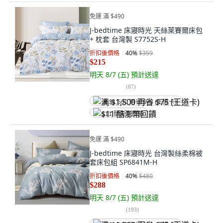
免運 滿 $490
J-bedtime 床寢時光 天絲萊賽爾床包
+ 枕套 台灣製 S7752S-H
折扣後價格
40
%
$359
$215
明天 8/7 (五)
預計送達
(
87
)
满 $1,500 再省 $75 (王道卡)
$11 酷澎幣回饋
免運 滿 $490
J-bedtime 床寢時光 台灣製絲柔棉被
套床包組 SP6841M-H
折扣後價格
40
%
$480
$288
明天 8/7 (五)
預計送達
(
193
)