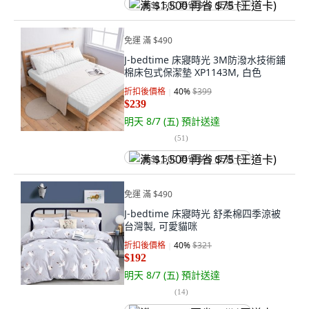
满 $1,500 再省 $75 (王道卡)
免運 滿 $490
J-bedtime 床寢時光 3M防潑水技術鋪
棉床包式保潔墊 XP1143M, 白色
折扣後價格
40
%
$399
$239
明天 8/7 (五)
預計送達
(
51
)
满 $1,500 再省 $75 (王道卡)
免運 滿 $490
J-bedtime 床寢時光 舒柔棉四季涼被
台灣製, 可愛貓咪
折扣後價格
40
%
$321
$192
明天 8/7 (五)
預計送達
(
14
)