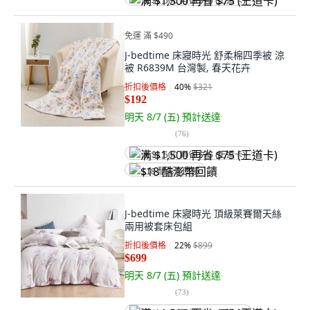
满 $1,500 再省 $75 (王道卡)
免運 滿 $490
J-bedtime 床寢時光 舒柔棉四季被 涼
被 R6839M 台灣製, 春天花卉
折扣後價格
40
%
$321
$192
明天 8/7 (五)
預計送達
(
76
)
满 $1,500 再省 $75 (王道卡)
$18 酷澎幣回饋
J-bedtime 床寢時光 頂級萊賽爾天絲
兩用被套床包組
折扣後價格
22
%
$899
$699
明天 8/7 (五)
預計送達
(
73
)