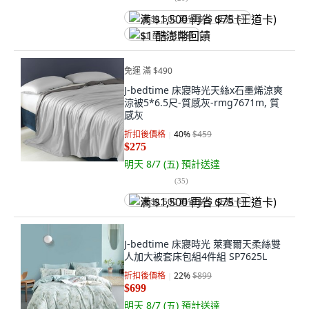
满 $1,500 再省 $75 (王道卡)
$1 酷澎幣回饋
免運 滿 $490
J-bedtime 床寢時光天絲x石墨烯涼爽
涼被5*6.5尺-質感灰-rmg7671m, 質
感灰
折扣後價格
40
%
$459
$275
明天 8/7 (五)
預計送達
(
35
)
满 $1,500 再省 $75 (王道卡)
J-bedtime 床寢時光 萊賽爾天柔絲雙
人加大被套床包組4件組 SP7625L
折扣後價格
22
%
$899
$699
明天 8/7 (五)
預計送達