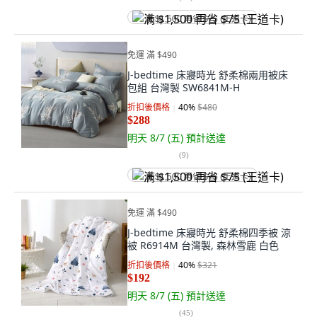
满 $1,500 再省 $75 (王道卡)
免運 滿 $490
J-bedtime 床寢時光 舒柔棉兩用被床
包組 台灣製 SW6841M-H
折扣後價格
40
%
$480
$288
明天 8/7 (五)
預計送達
(
9
)
满 $1,500 再省 $75 (王道卡)
免運 滿 $490
J-bedtime 床寢時光 舒柔棉四季被 涼
被 R6914M 台灣製, 森林雪鹿 白色
折扣後價格
40
%
$321
$192
明天 8/7 (五)
預計送達
(
45
)