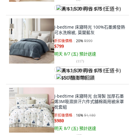
满 $1,500 再省 $75 (王道卡)
J-bedtime 床寢時光 100%石墨烯發熱
可水洗棉被, 莫蘭藍灰
折扣後價格
20
%
$999
$799
明天 8/7 (五)
預計送達
(
117
)
满 $1,500 再省 $75 (王道卡)
$50 酷澎幣回饋
J-bedtime 床寢時光 台灣製 加厚石墨
烯3M吸濕排汗六件式舖棉兩用被床罩
枕套組
折扣後價格
16
%
$1,180
$980
明天 8/7 (五)
預計送達