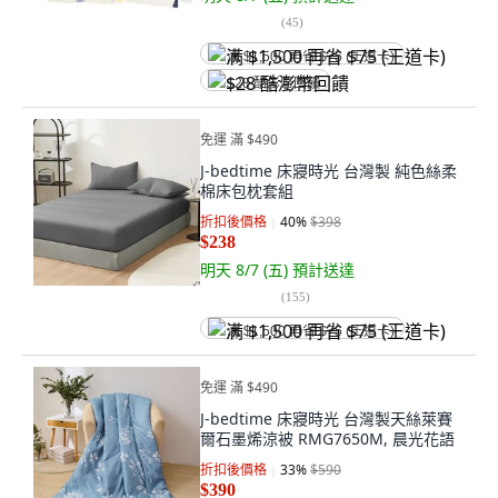
(
45
)
满 $1,500 再省 $75 (王道卡)
$28 酷澎幣回饋
免運 滿 $490
J-bedtime 床寢時光 台灣製 純色絲柔
棉床包枕套組
折扣後價格
40
%
$398
$238
明天 8/7 (五)
預計送達
(
155
)
满 $1,500 再省 $75 (王道卡)
免運 滿 $490
J-bedtime 床寢時光 台灣製天絲萊賽
爾石墨烯涼被 RMG7650M, 晨光花語
折扣後價格
33
%
$590
$390