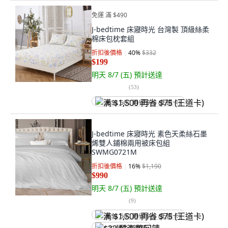
免運 滿 $490
J-bedtime 床寢時光 台灣製 頂級絲柔
棉床包枕套組
折扣後價格
40
%
$332
$199
明天 8/7 (五)
預計送達
(
53
)
满 $1,500 再省 $75 (王道卡)
J-bedtime 床寢時光 素色天柔絲石墨
烯雙人鋪棉兩用被床包組
SWMG0721M
折扣後價格
16
%
$1,190
$990
明天 8/7 (五)
預計送達
(
9
)
满 $1,500 再省 $75 (王道卡)