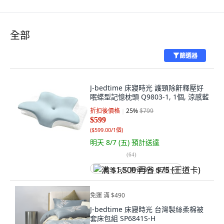
全部
篩選器
J-bedtime 床寢時光 護頸除鼾釋壓好
眠蝶型記憶枕頭 Q9803-1, 1個, 涼感藍
折扣後價格
25
%
$799
$599
(
$599.00/1個
)
明天 8/7 (五)
預計送達
(
64
)
满 $1,500 再省 $75 (王道卡)
免運 滿 $490
J-bedtime 床寢時光 台灣製絲柔棉被
套床包組 SP6841S-H