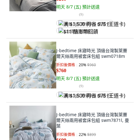
明天 8/7 (五)
預計送達
(
9
)
满 $1,500 再省 $75 (王道卡)
$11 酷澎幣回饋
J-bedtime 床寢時光 頂級台灣製萊賽
爾天絲兩用被套床包組 swm0718m
折扣後價格
20
%
$960
$760
明天 8/7 (五)
預計送達
(
9
)
满 $1,500 再省 $75 (王道卡)
J-bedtime 床寢時光 頂級台灣製萊賽
爾天絲兩用被套床包組 swm7871l, 曼
葉
折扣後價格
22
%
$899