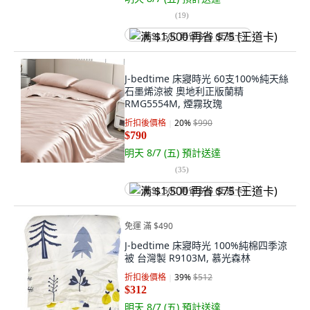
(
19
)
满 $1,500 再省 $75 (王道卡)
J-bedtime 床寢時光 60支100%純天絲
石墨烯涼被 奧地利正版蘭精
RMG5554M, 煙霧玫瑰
折扣後價格
20
%
$990
$790
明天 8/7 (五)
預計送達
(
35
)
满 $1,500 再省 $75 (王道卡)
免運 滿 $490
J-bedtime 床寢時光 100%純棉四季涼
被 台灣製 R9103M, 慕光森林
折扣後價格
39
%
$512
$312
明天 8/7 (五)
預計送達