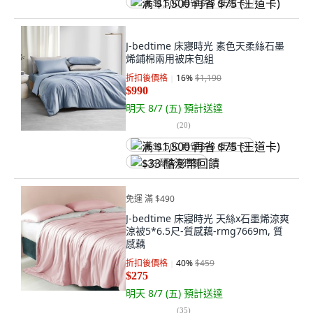
满 $1,500 再省 $75 (王道卡)
J-bedtime 床寢時光 素色天柔絲石墨
烯鋪棉兩用被床包組
折扣後價格
16
%
$1,190
$990
明天 8/7 (五)
預計送達
(
20
)
满 $1,500 再省 $75 (王道卡)
$33 酷澎幣回饋
免運 滿 $490
J-bedtime 床寢時光 天絲x石墨烯涼爽
涼被5*6.5尺-質感藕-rmg7669m, 質
感藕
折扣後價格
40
%
$459
$275
明天 8/7 (五)
預計送達
(
35
)