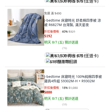
满 $1,500 再省 $75 (王道卡)
免運 滿 $490
J-bedtime 床寢時光 舒柔棉四季被 涼
被 R6827M 台灣製, 滿天星夜
折扣後價格
40
%
$321
$192
明天 8/7 (五)
預計送達
(
76
)
满 $1,500 再省 $75 (王道卡)
$18 酷澎幣回饋
J-bedtime 床寢時光 100%純棉四季被
寢具4件組 S9302M-H + R9302M
折扣後價格
18
%
$1,080
$880
明天 8/7 (五)
預計送達
(
10
)