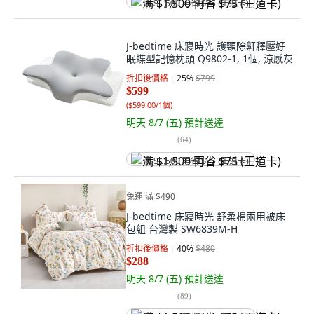
满 $1,500 再省 $75 (王道卡)
J-bedtime 床寢時光 護頸除鼾釋壓好
眠蝶型記憶枕頭 Q9802-1, 1個, 涼感灰
折扣後價格
25
%
$799
$599
(
$599.00/1個
)
明天 8/7 (五)
預計送達
(
64
)
满 $1,500 再省 $75 (王道卡)
免運 滿 $490
J-bedtime 床寢時光 舒柔棉兩用被床
包組 台灣製 SW6839M-H
折扣後價格
40
%
$480
$288
明天 8/7 (五)
預計送達
(
89
)