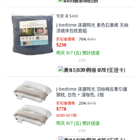
$33 酷澎幣回饋
免運 滿 $490
J-bedtime 床寢時光 素色石墨烯 天絲
涼被床包枕套組
折扣後價格
76
%
$961
$230
明天 8/7 (五)
預計送達
(
13
)
满 $1,500 再省 $75 (王道卡)
J-bedtime 床寢時光 羽絲棉反牽引護
頸枕, 白色 + 淺咖色, 2個
折扣後價格
20
%
$978
$778
(
$389.00/1個
)
明天 8/7 (五)
預計送達
(
19
)