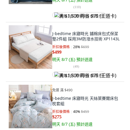
(
110
)
满 $1,500 再省 $75 (王道卡)
J-bedtime 床寢時光 鋪棉床包式保潔
墊2件組 採用3M防潑水技術 XP1143L
折扣後價格
28
%
$699
$499
明天 8/7 (五)
預計送達
(
49
)
满 $1,500 再省 $75 (王道卡)
免運 滿 $490
J-bedtime 床寢時光 天絲萊賽爾床包
枕套組
折扣後價格
40
%
$459
$275
明天 8/7 (五)
預計送達