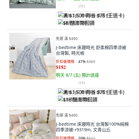
(
32
)
满 $1,500 再省 $75 (王道卡)
$8 酷澎幣回饋
免運 滿 $490
J-bedtime 床寢時光 舒柔棉四季涼被
台灣製, 時光格
折扣後價格
47
%
$369
$192
明天 8/7 (五)
預計送達
(
14
)
满 $1,500 再省 $75 (王道卡)
$18 酷澎幣回饋
免運 滿 $490
J-bedtime 床寢時光 台灣製100%純棉
四季涼被-r9319m, 文青山丘
折扣後價格
39
%
$512