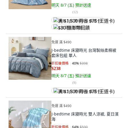
明天 8/7 (五)
預計送達
(
12
)
满 $1,500 再省 $75 (王道卡)
$30 酷澎幣回饋
免運 滿 $490
J-bedtime 床寢時光 台灣製絲柔棉被
套床包組 單人
折扣後價格
40
%
$398
$238
明天 8/7 (五)
預計送達
(
9
)
满 $1,500 再省 $75 (王道卡)
免運 滿 $490
J-bedtime 床寢時光 雙人涼被, 夏日濱
海
折扣後價格
64
%
$590