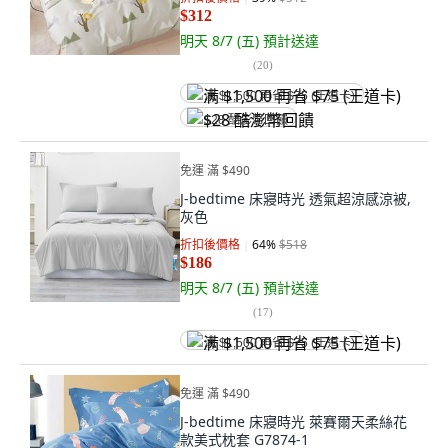
$312
明天 8/7 (五)
預計送達
(
20
)
满 $1,500 再省 $75 (王道卡)
$28 酷澎幣回饋
免運 滿 $490
J-bedtime 床寢時光 透氣超涼感涼被,
灰色
折扣後價格
64
%
$518
$186
明天 8/7 (五)
預計送達
(
17
)
满 $1,500 再省 $75 (王道卡)
免運 滿 $490
J-bedtime 床寢時光 萊賽爾天柔絲花
款美式枕套 G7874-1