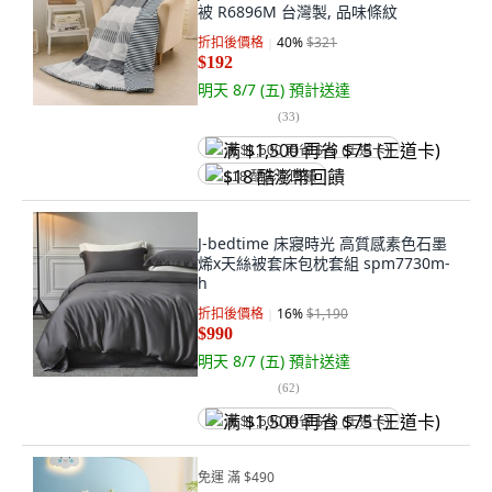
被 R6896M 台灣製, 品味條紋
折扣後價格
40
%
$321
$192
明天 8/7 (五)
預計送達
(
33
)
满 $1,500 再省 $75 (王道卡)
$18 酷澎幣回饋
J-bedtime 床寢時光 高質感素色石墨
烯x天絲被套床包枕套組 spm7730m-
h
折扣後價格
16
%
$1,190
$990
明天 8/7 (五)
預計送達
(
62
)
满 $1,500 再省 $75 (王道卡)
免運 滿 $490