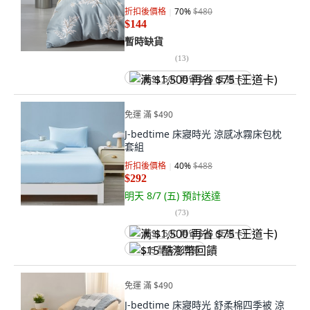
折扣後價格
70
%
$480
$144
暫時缺貨
(
13
)
满 $1,500 再省 $75 (王道卡)
免運 滿 $490
J-bedtime 床寢時光 涼感冰霧床包枕
套組
折扣後價格
40
%
$488
$292
明天 8/7 (五)
預計送達
(
73
)
满 $1,500 再省 $75 (王道卡)
$15 酷澎幣回饋
免運 滿 $490
J-bedtime 床寢時光 舒柔棉四季被 涼