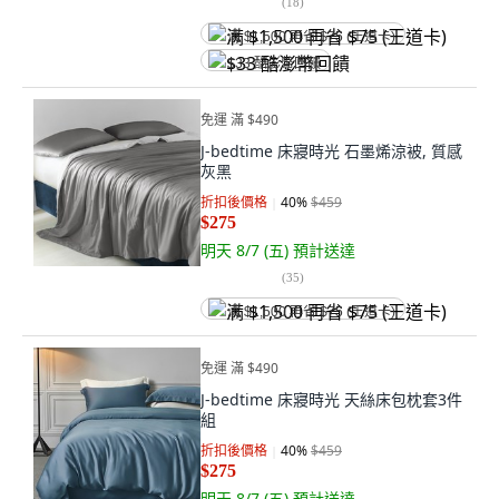
(
18
)
满 $1,500 再省 $75 (王道卡)
$33 酷澎幣回饋
免運 滿 $490
J-bedtime 床寢時光 石墨烯涼被, 質感
灰黑
折扣後價格
40
%
$459
$275
明天 8/7 (五)
預計送達
(
35
)
满 $1,500 再省 $75 (王道卡)
免運 滿 $490
J-bedtime 床寢時光 天絲床包枕套3件
組
折扣後價格
40
%
$459
$275
明天 8/7 (五)
預計送達