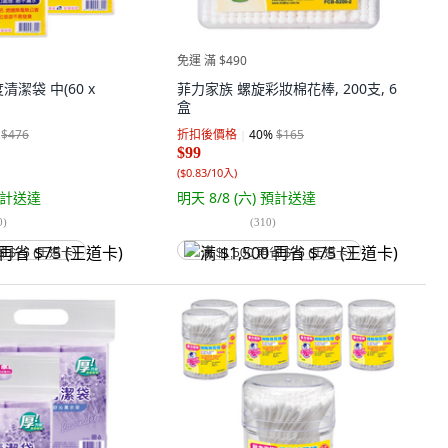
免運 滿 $490
潔袋 中(60 x
菲力家族 螺旋彩妝棉花棒, 200支, 6
盒
$476
折扣後價格
40
%
$165
$99
(
$0.83/10入
)
計送達
明天 8/8 (六)
預計送達
0
)
(
310
)
省 $75 (王道卡)
满 $1,500 再省 $75 (王道卡)