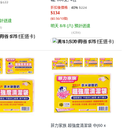
$177
折扣後價格
40
%
$224
$134
(
$0.56/10個
)
計送達
明天 8/8 (六)
預計送達
4
)
(
4284
)
省 $75 (王道卡)
满 $1,500 再省 $75 (王道卡)
菲力家族 超強度清潔袋 中(60 x