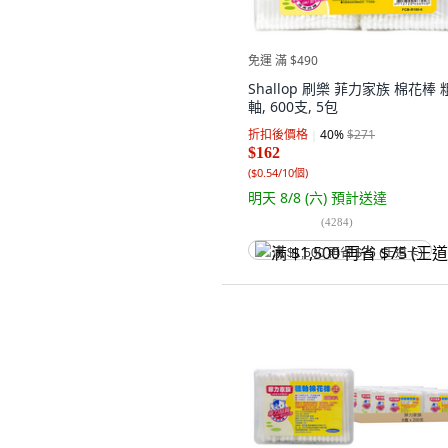
免運 滿 $490
Shallop 刷樂 菲力家族 棉花棒 
軸, 600支, 5包
折扣後價格
40
%
$271
$162
(
$0.54/10個
)
明天 8/8 (六)
預計送達
(
4284
)
满 $1,500 再省 $75 (王道卡)