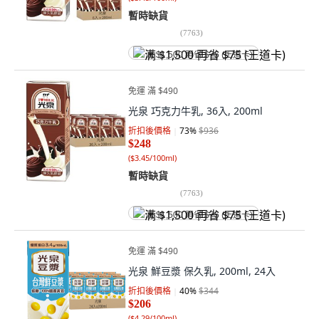
暫時缺貨
(
7763
)
满 $1,500 再省 $75 (王道卡)
免運 滿 $490
光泉 巧克力牛乳, 36入, 200ml
折扣後價格
73
%
$936
$248
(
$3.45/100ml
)
暫時缺貨
(
7763
)
满 $1,500 再省 $75 (王道卡)
免運 滿 $490
光泉 鮮豆漿 保久乳, 200ml, 24入
折扣後價格
40
%
$344
$206
(
$4.29/100ml
)