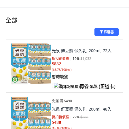
全部
篩選器
光泉 鮮豆漿 保久乳, 200ml, 72入
折扣後價格
19
%
$1,032
$832
(
$5.78/100ml
)
暫時缺貨
满 $1,500 再省 $75 (王道卡)
免運 滿 $490
光泉 鮮豆漿 保久乳, 200ml, 48入
折扣後價格
29
%
$688
$488
(
$5.08/100ml
)