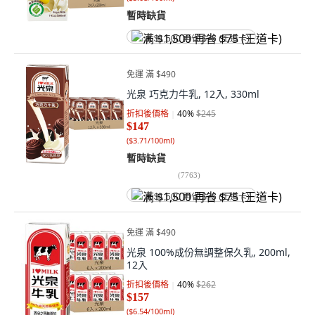
暫時缺貨
满 $1,500 再省 $75 (王道卡)
免運 滿 $490
光泉 巧克力牛乳, 12入, 330ml
折扣後價格
40
%
$245
$147
(
$3.71/100ml
)
暫時缺貨
(
7763
)
满 $1,500 再省 $75 (王道卡)
免運 滿 $490
光泉 100%成份無調整保久乳, 200ml,
12入
折扣後價格
40
%
$262
$157
(
$6.54/100ml
)