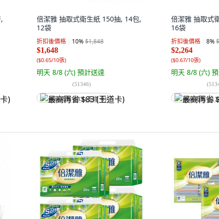
,
倍潔雅 抽取式衛生紙 150抽, 14包,
倍潔雅 抽取式衛生
12袋
16袋
折扣後價格
10
%
$1,848
折扣後價格
8
%
$1,648
$2,264
(
$0.65/10張
)
(
$0.67/10張
)
明天 8/8 (六)
預計送達
明天 8/8 (六)
預
(
51346
)
(
513
最高再省 $83 (王道卡)
最高再省 $11