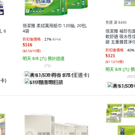
免運 滿 $490
倍潔雅 柔拭萬用紙巾 120抽, 20包,
 6
4袋
倍潔雅 袖珍包
軟舒適 吸水性
折扣後價格
27
%
$716
碳 五重雜質淨化 1
$516
36包, 3袋
折扣後價格
40
%
(
$0.54/10張
)
$121
明天 8/8 (六)
預計送達
(
$1.12/10張
)
(
72
)
明天 8/8 (六)
預
满 $1,500 再省 $75 (王道卡)
(
937
$19 酷澎幣回饋
满 $1,500 再