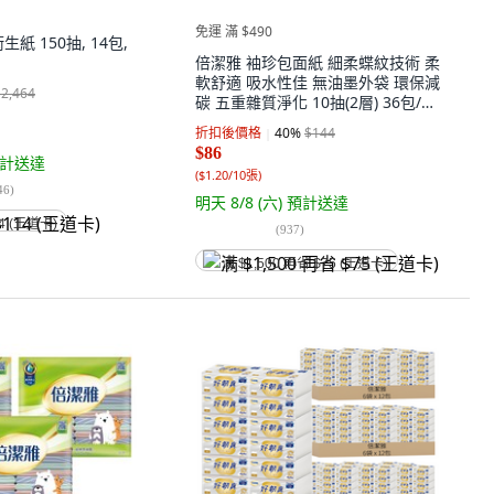
免運 滿 $490
紙 150抽, 14包,
倍潔雅 袖珍包面紙 細柔蝶紋技術 柔
軟舒適 吸水性佳 無油墨外袋 環保減
$2,464
碳 五重雜質淨化 10抽(2層) 36包/袋,
36包, 2袋
折扣後價格
40
%
$144
$86
計送達
(
$1.20/10張
)
46
)
明天 8/8 (六)
預計送達
4 (王道卡)
(
937
)
满 $1,500 再省 $75 (王道卡)