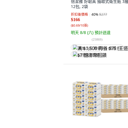
倍潔雅 好韌真 抽取式衛生紙 3層
12包, 2袋
折扣後價格
40
%
$277
$166
(
$0.69/10張
)
明天 8/8 (六)
預計送達
(
25869
)
满 $1,500 再省 $75 (王道卡)
$7 酷澎幣回饋