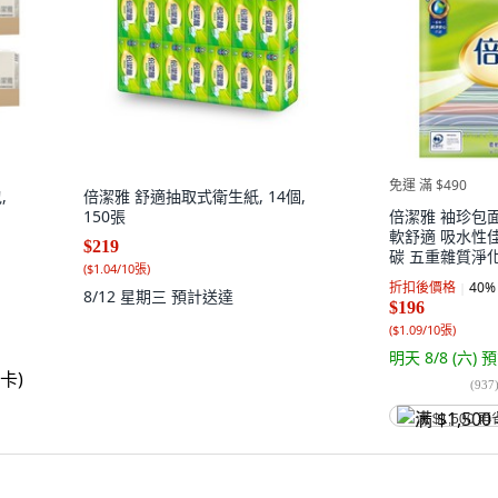
免運 滿 $490
,
倍潔雅 舒適抽取式衛生紙, 14個,
150張
倍潔雅 袖珍包
軟舒適 吸水性
$219
碳 五重雜質淨化 1
(
$1.04/10張
)
36包, 5袋
折扣後價格
40
%
8/12 星期三
預計送達
$196
(
$1.09/10張
)
明天 8/8 (六)
預
(
937
满 $1,500 再