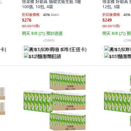
,
倍潔雅 好韌真 抽取式衛生紙 3層
倍潔雅 好韌真 
100張, 10包, 4袋
12包, 3袋
折扣後價格
40
%
$461
折扣後價格
40
%
$276
$249
(
$0.69/10張
)
(
$0.69/10張
)
明天 8/8 (六)
預計送達
明天 8/8 (六)
預
(
25869
)
(
258
满 $1,500 再省 $75 (王道卡)
满 $1,500 再
$12 酷澎幣回饋
$11 酷澎幣