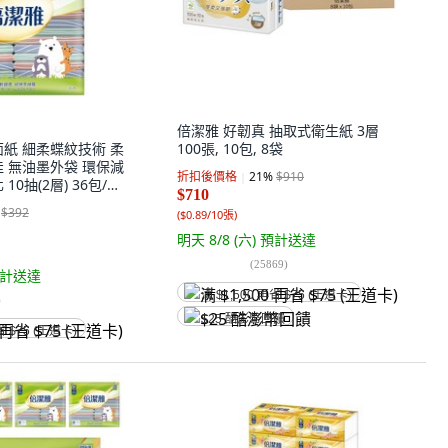
倍潔雅 好韌真 抽取式衛生紙 3層
面紙 細柔蝶紋技術 柔
100張, 10包, 8袋
佳 無油墨外袋 環保減
折扣後價格
21
%
$910
0抽(2層) 36包/袋,
$710
$392
(
$0.89/10張
)
明天 8/8 (六)
預計送達
(
25869
)
計送達
满 $1,500 再省 $75 (王道卡)
)
$25 酷澎幣回饋
省 $75 (王道卡)