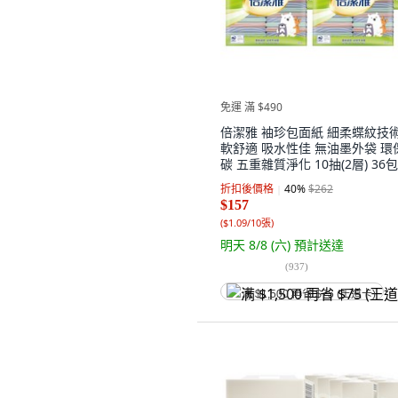
免運 滿 $490
倍潔雅 袖珍包面紙 細柔蝶紋技術
軟舒適 吸水性佳 無油墨外袋 環
碳 五重雜質淨化 10抽(2層) 36包
36包, 4袋
折扣後價格
40
%
$262
$157
(
$1.09/10張
)
明天 8/8 (六)
預計送達
(
937
)
满 $1,500 再省 $75 (王道卡)