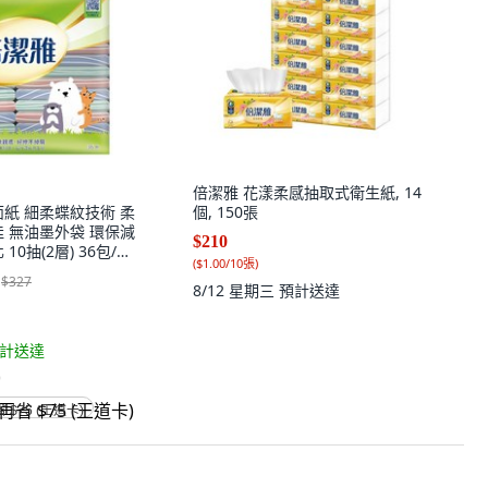
倍潔雅 花漾柔感抽取式衛生紙, 14
面紙 細柔蝶紋技術 柔
個, 150張
佳 無油墨外袋 環保減
$210
0抽(2層) 36包/袋,
(
$1.00/10張
)
$327
8/12 星期三
預計送達
計送達
)
省 $75 (王道卡)