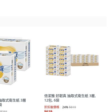
倍潔雅 好韌真 抽取式衛生紙 3層,
抽取式衛生紙 3層
12包, 6袋
袋
折扣後價格
24
%
$819
$231
$619