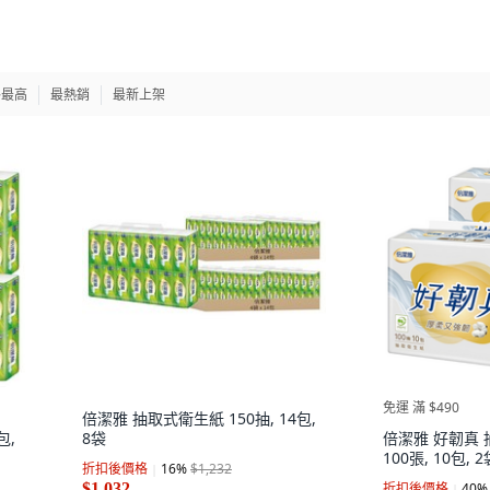
格最高
最熱銷
最新上架
免運 滿 $490
倍潔雅 抽取式衛生紙 150抽, 14包,
包,
8袋
倍潔雅 好韌真 
100張, 10包, 2
折扣後價格
16
%
$1,232
$1,032
折扣後價格
40
%