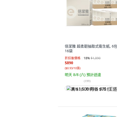
倍潔雅 超柔韌抽取式衛生紙, 6包
16袋
折扣後價格
18
%
$1,090
$890
(
$0.93/10張
)
明天 8/8 (六)
預計送達
(
199
)
满 $1,500 再省 $75 (王道卡)