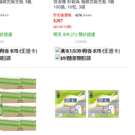
抽取式衛生紙 3層,
倍潔雅 好韌真 抽取式衛生紙 3層
100張, 10包, 3袋
$415
折扣後價格
40
%
$346
$207
(
$0.69/10張
)
計送達
明天 8/8 (六)
預計送達
69
)
(
25869
)
省 $75 (王道卡)
满 $1,500 再省 $75 (王道卡)
回饋
$9 酷澎幣回饋