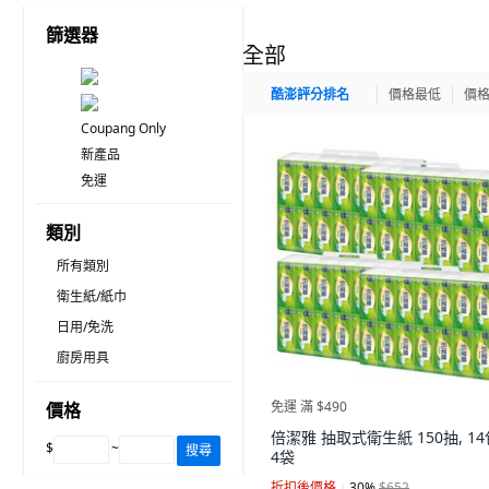
篩選器
全部
酷澎評分排名
價格最低
價
Coupang Only
新產品
免運
類別
所有類別
衛生紙/紙巾
日用/免洗
廚房用具
免運 滿 $490
價格
倍潔雅 抽取式衛生紙 150抽, 14
$
~
搜尋
4袋
折扣後價格
30
%
$652