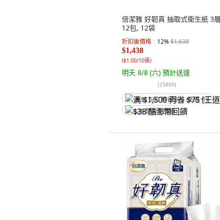
倍潔雅 好韌真 抽取式衛生紙 3層
12包, 12袋
折扣後價格
12
%
$1,638
$1,438
(
$1.00/10張
)
明天 8/8 (六)
預計送達
(
25869
)
满 $1,500 再省 $75 (王道卡)
$38 酷澎幣回饋