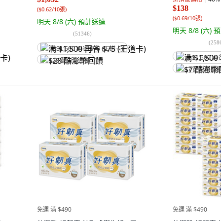
$138
(
$0.62/10張
)
(
$0.69/10張
)
明天 8/8 (六)
預計送達
明天 8/8 (六)
預
(
51346
)
(
258
满 $1,500 再省 $75 (王道卡)
满 $1,500 再
$28 酷澎幣回饋
$7 酷澎幣回
免運 滿 $490
免運 滿 $490