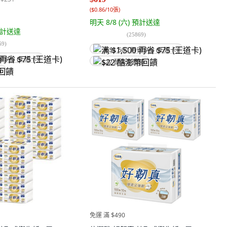
(
$0.86/10張
)
明天 8/8 (六)
預計送達
計送達
(
25869
)
69
)
满 $1,500 再省 $75 (王道卡)
省 $75 (王道卡)
$22 酷澎幣回饋
饋
免運 滿 $490