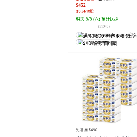
$452
(
$0.54/10張
)
明天 8/8 (六)
預計送達
(
51346
)
满 $1,500 再省 $75 (王道卡)
$10 酷澎幣回饋
免運 滿 $490