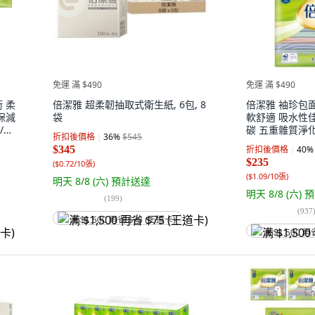
免運 滿 $490
免運 滿 $490
 柔
倍潔雅 超柔韌抽取式衛生紙, 6包, 8
倍潔雅 袖珍包
保減
袋
軟舒適 吸水性
/袋,
碳 五重雜質淨化 1
折扣後價格
36
%
$545
36包, 6袋
$345
折扣後價格
40
%
$235
(
$0.72/10張
)
(
$1.09/10張
)
明天 8/8 (六)
預計送達
明天 8/8 (六)
預
(
199
)
(
937
满 $1,500 再省 $75 (王道卡)
满 $1,500 再