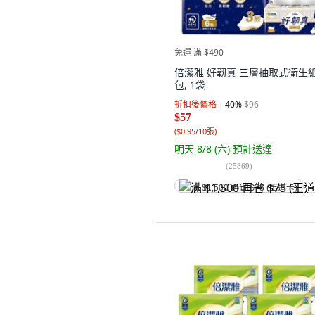
免運 滿 $490
倍潔雅 好韌真 三層抽取式衛生紙,
包, 1袋
折扣後價格
40
%
$96
$57
(
$0.95/10張
)
明天 8/8 (六)
預計送達
(
25869
)
满 $1,500 再省 $75 (王道卡)