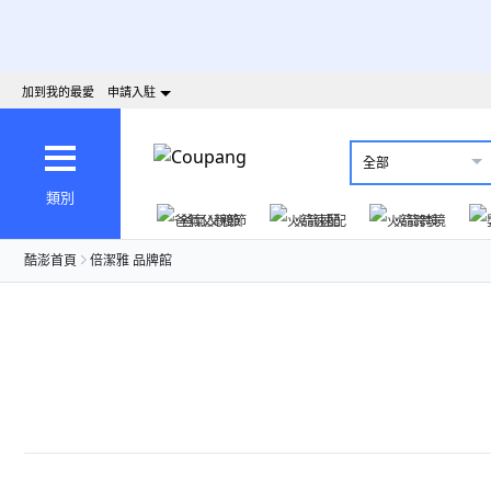
加到我的最愛
申請入駐
全部
類別
爸氣父親節
火箭速配
火箭跨境
酷澎首頁
倍潔雅 品牌館