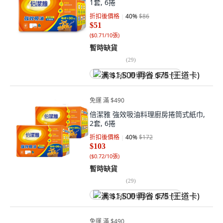
1套, 6捲
折扣後價格
40
%
$86
$51
(
$0.71/10張
)
暫時缺貨
(
29
)
满 $1,500 再省 $75 (王道卡)
免運 滿 $490
倍潔雅 強效吸油料理廚房捲筒式紙巾,
2套, 6捲
折扣後價格
40
%
$172
$103
(
$0.72/10張
)
暫時缺貨
(
29
)
满 $1,500 再省 $75 (王道卡)
免運 滿 $490