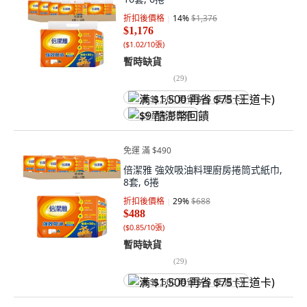
折扣後價格
14
%
$1,376
$1,176
(
$1.02/10張
)
暫時缺貨
(
29
)
满 $1,500 再省 $75 (王道卡)
$9 酷澎幣回饋
免運 滿 $490
倍潔雅 強效吸油料理廚房捲筒式紙巾,
8套, 6捲
折扣後價格
29
%
$688
$488
(
$0.85/10張
)
暫時缺貨
(
29
)
满 $1,500 再省 $75 (王道卡)