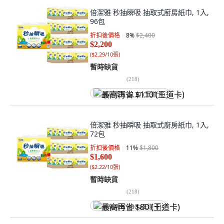
倍潔雅 秒抽瞬吸 抽取式廚房紙巾, 1入,
96包
折扣後價格
8
%
$2,400
$2,200
(
$2.29/10張
)
暫時缺貨
(
218
)
最高再省 $110 (王道卡)
倍潔雅 秒抽瞬吸 抽取式廚房紙巾, 1入,
72包
折扣後價格
11
%
$1,800
$1,600
(
$2.22/10張
)
暫時缺貨
(
218
)
最高再省 $80 (王道卡)