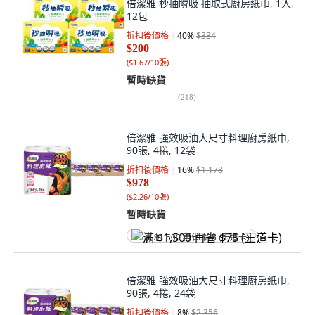
倍潔雅 秒抽瞬吸 抽取式廚房紙巾, 1入,
12包
折扣後價格
40
%
$334
$200
(
$1.67/10張
)
暫時缺貨
(
218
)
倍潔雅 強效吸油大尺寸料理廚房紙巾,
90張, 4捲, 12袋
折扣後價格
16
%
$1,178
$978
(
$2.26/10張
)
暫時缺貨
满 $1,500 再省 $75 (王道卡)
倍潔雅 強效吸油大尺寸料理廚房紙巾,
90張, 4捲, 24袋
折扣後價格
8
%
$2,356