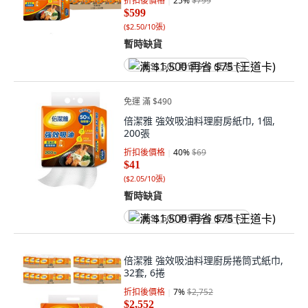
折扣後價格
25
%
$799
$599
(
$2.50/10張
)
暫時缺貨
满 $1,500 再省 $75 (王道卡)
免運 滿 $490
倍潔雅 強效吸油料理廚房紙巾, 1個,
200張
折扣後價格
40
%
$69
$41
(
$2.05/10張
)
暫時缺貨
满 $1,500 再省 $75 (王道卡)
倍潔雅 強效吸油料理廚房捲筒式紙巾,
32套, 6捲
折扣後價格
7
%
$2,752
$2,552