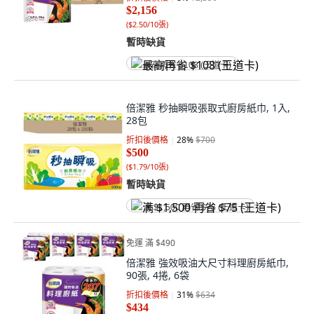
$2,156
(
$2.50/10張
)
暫時缺貨
最高再省 $108 (王道卡)
倍潔雅 秒抽瞬吸張取式廚房紙巾, 1入,
28包
折扣後價格
28
%
$700
$500
(
$1.79/10張
)
暫時缺貨
满 $1,500 再省 $75 (王道卡)
免運 滿 $490
倍潔雅 強效吸油大尺寸料理廚房紙巾,
90張, 4捲, 6袋
折扣後價格
31
%
$634
$434