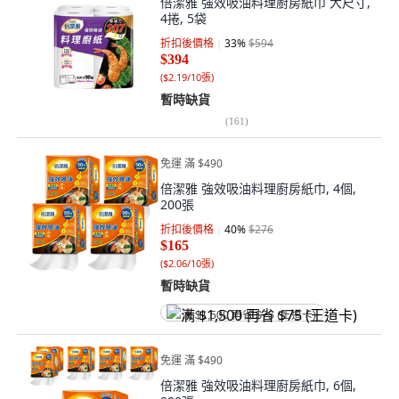
倍潔雅 強效吸油料理廚房紙巾 大尺寸,
4捲, 5袋
折扣後價格
33
%
$594
$394
(
$2.19/10張
)
暫時缺貨
(
161
)
免運 滿 $490
倍潔雅 強效吸油料理廚房紙巾, 4個,
200張
折扣後價格
40
%
$276
$165
(
$2.06/10張
)
暫時缺貨
满 $1,500 再省 $75 (王道卡)
免運 滿 $490
倍潔雅 強效吸油料理廚房紙巾, 6個,