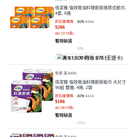
倍潔雅 強效吸油料理廚房捲筒式紙巾,
4套, 6捲
折扣後價格
40
%
$344
$206
(
$0.72/10張
)
暫時缺貨
(
29
)
满 $1,500 再省 $75 (王道卡)
免運 滿 $490
倍潔雅 強效吸油料理廚房紙巾 大尺寸
90組 雙層, 4捲, 2袋
折扣後價格
40
%
$310
$186
(
$2.58/10張
)
暫時缺貨
(
161
)