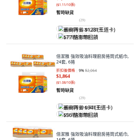
(
$1.11/10張
)
暫時缺貨
(
29
)
最高再省 $128 (王道卡)
$77 酷澎幣回饋
倍潔雅 強效吸油料理廚房捲筒式紙巾,
24套, 6捲
折扣後價格
9
%
$2,064
$1,864
(
$1.08/10張
)
暫時缺貨
(
29
)
最高再省 $94 (王道卡)
$56 酷澎幣回饋
倍潔雅 強效吸油料理廚房捲筒式紙巾,
16套, 6捲