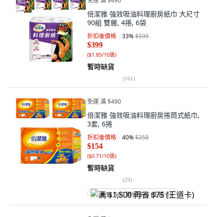
免運 滿 $490
倍潔雅 強效吸油料理廚房紙巾 大尺寸
90組 雙層, 4捲, 6袋
折扣後價格
33
%
$599
$399
(
$1.85/10張
)
暫時缺貨
(
161
)
免運 滿 $490
倍潔雅 強效吸油料理廚房捲筒式紙巾,
3套, 6捲
折扣後價格
40
%
$258
$154
(
$0.71/10張
)
暫時缺貨
(
29
)
满 $1,500 再省 $75 (王道卡)