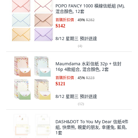
POPO FANCY 1000 橫線信紙組 (M),
混合顏色, 12套
首購折扣價
49
%
$282
$142
8/12 星期三
預計送達
(
4
)
Maumdama 水彩信紙 32p + 信封
16p 4款組合, 混合顏色, 2套
首購折扣價
45
%
$223
$121
8/12 星期三
預計送達
(
12
)
DASH&DOT To You My Dear 信紙4件
組, 快樂熊, 親愛的朋友, 幸運兔, 藍鳥,
1套