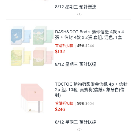
8/12 星期三
預計送達
(
1
)
DASH&DOT Bodri 迷你信紙 4款 x 4
張 + 信封 4款 x 2張 套組, 混色, 1套
首購折扣價
45
%
$244
$132
8/12 星期三
預計送達
TOCTOC 動物剪影燙金信紙 4p + 信封
2p 組, 10套, 貴賓狗(信紙), 象牙白(信
封)
首購折扣價
59
%
$604
$246
8/12 星期三
預計送達
(
3
)