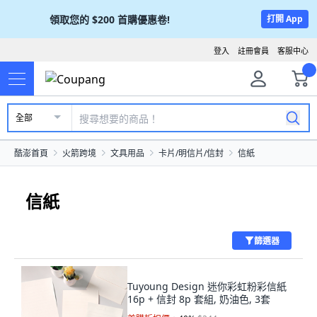
領取您的
$200
首購優惠卷!
打開 App
登入
註冊會員
客服中心
全部
酷澎首頁
火箭跨境
文具用品
卡片/明信片/信封
信紙
信紙
篩選器
Tuyoung Design 迷你彩虹粉彩信紙
16p + 信封 8p 套組, 奶油色, 3套