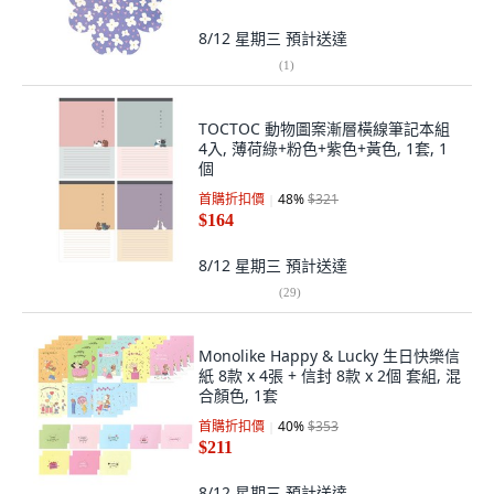
8/12 星期三
預計送達
(
1
)
TOCTOC 動物圖案漸層橫線筆記本組
4入, 薄荷綠+粉色+紫色+黃色, 1套, 1
個
首購折扣價
48
%
$321
$164
8/12 星期三
預計送達
(
29
)
Monolike Happy & Lucky 生日快樂信
紙 8款 x 4張 + 信封 8款 x 2個 套組, 混
合顏色, 1套
首購折扣價
40
%
$353
$211
8/12 星期三
預計送達