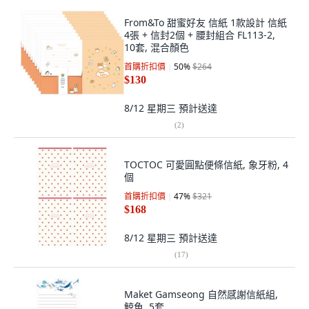
From&To 甜蜜好友 信紙 1款設計 信紙
4張 + 信封2個 + 腰封組合 FL113-2,
10套, 混合顏色
首購折扣價
50
%
$264
$130
8/12 星期三
預計送達
(
2
)
TOCTOC 可愛圓點便條信紙, 象牙粉, 4
個
首購折扣價
47
%
$321
$168
8/12 星期三
預計送達
(
17
)
Maket Gamseong 自然感謝信紙組,
鯨魚, 5套