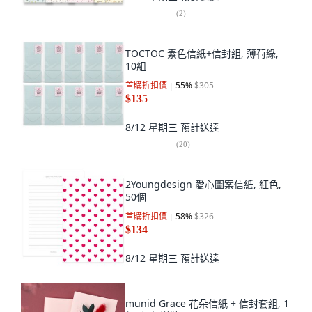
(
2
)
TOCTOC 素色信紙+信封組, 薄荷綠,
10組
首購折扣價
55
%
$305
$135
8/12 星期三
預計送達
(
20
)
2Youngdesign 愛心圖案信紙, 紅色,
50個
首購折扣價
58
%
$326
$134
8/12 星期三
預計送達
munid Grace 花朵信紙 + 信封套組, 1