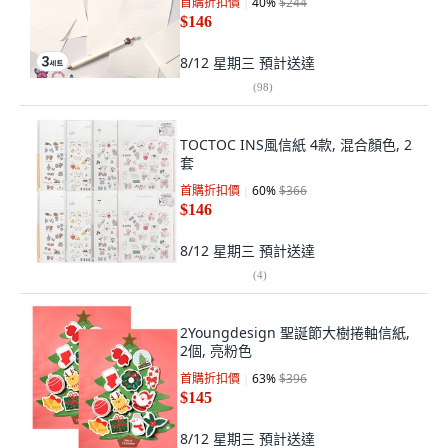
首購折扣價
40
%
$244
$146
8/12 星期三
預計送達
(
98
)
TOCTOC INS風信紙 4款, 混合顏色, 2
套
首購折扣價
60
%
$366
$146
8/12 星期三
預計送達
(
4
)
2Youngdesign 聖誕節大樹捲軸信紙,
2個, 亮粉色
首購折扣價
63
%
$396
$145
8/12 星期三
預計送達