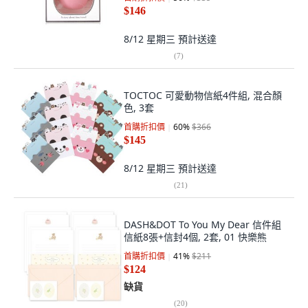
$146
8/12 星期三
預計送達
(
7
)
TOCTOC 可愛動物信紙4件組, 混合顏
色, 3套
首購折扣價
60
%
$366
$145
8/12 星期三
預計送達
(
21
)
DASH&DOT To You My Dear 信件組
信紙8張+信封4個, 2套, 01 快樂熊
首購折扣價
41
%
$211
$124
缺貨
(
20
)