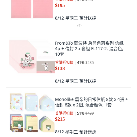
$195
8/12 星期三
預計送達
(
4
)
From&To 蒙波特 房間角落系列 信紙
4p + 信封 2p 套組 FL117-2, 混合色,
10套
首購折扣價
41
%
$235
$138
8/12 星期三
預計送達
Monolike 雲朵的日常信紙 8款 x 4張 +
信封 8款 x 2個, 混合顏色, 1套
首購折扣價
51
%
$439
$215
8/12 星期三
預計送達