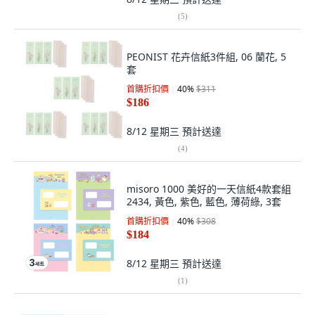
(
5
)
PEONIST 花卉信紙3件組, 06 蘭花, 5
套
首購折扣價
40
%
$311
$186
8/12 星期三
預計送達
(
4
)
misoro 1000 美好的一天信紙4款套組
2434, 黃色, 紫色, 藍色, 薄荷綠, 3套
首購折扣價
40
%
$308
$184
8/12 星期三
預計送達
(
1
)