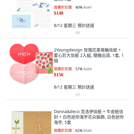
首購折扣價
40
%
$247
$148
8/12 星期三
預計送達
(
6
)
2Youngdesign 玫瑰花束捲軸信紙 +
愛心巨大信紙 2入組, 隨機出貨, 1套, 1
個
首購折扣價
57
%
$369
$156
8/12 星期三
預計送達
(
5
)
Donna&deco 克洛伊信紙 + 牛皮紙信
封 + 白色迷你海芋花朵裝飾, 白色迷你
海芋, 5套
首購折扣價
62
%
$345