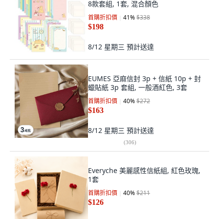
8款套組, 1套, 混合顏色
首購折扣價
41
%
$338
$198
8/12 星期三
預計送達
EUMES 亞麻信封 3p + 信紙 10p + 封
蠟貼紙 3p 套組, 一般酒紅色, 3套
首購折扣價
40
%
$272
$163
8/12 星期三
預計送達
(
306
)
Everyche 美麗感性信紙組, 紅色玫瑰,
1套
首購折扣價
40
%
$211
$126