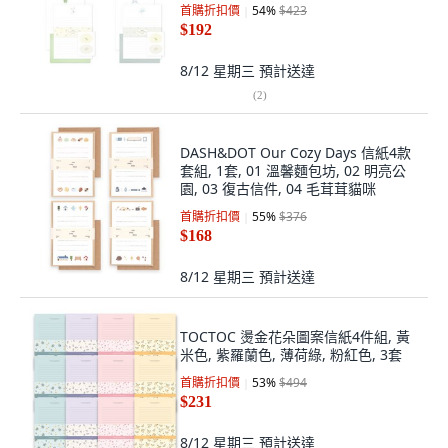
首購折扣價
54
%
$423
$192
8/12 星期三
預計送達
(
2
)
DASH&DOT Our Cozy Days 信紙4款
套組, 1套, 01 溫馨麵包坊, 02 明亮公
園, 03 復古信件, 04 毛茸茸貓咪
首購折扣價
55
%
$376
$168
8/12 星期三
預計送達
TOCTOC 燙金花朵圖案信紙4件組, 黃
米色, 紫羅蘭色, 薄荷綠, 粉紅色, 3套
首購折扣價
53
%
$494
$231
8/12 星期三
預計送達