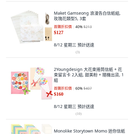
Maket Gamseong 浪漫告白信紙組,
玫瑰花類型5, 3套
首購折扣價
40
%
$213
$127
8/12 星期三
預計送達
(
3
)
2Youngdesign 大花束捲筒信紙 + 花
束留言卡 2入組, 甜美粉 + 隨機出貨, 1
組
首購折扣價
60
%
$407
$160
8/12 星期三
預計送達
(
10
)
Monolike Storytown Momo 迷你信紙