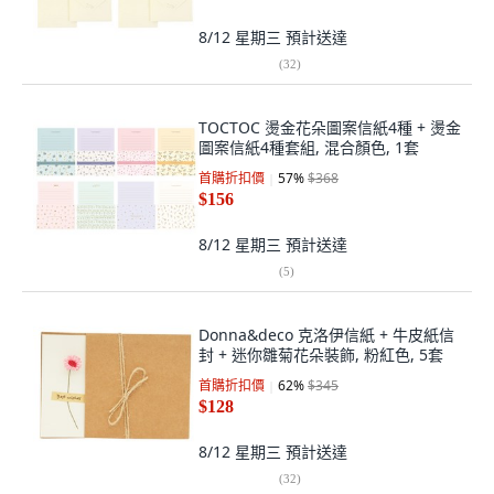
8/12 星期三
預計送達
(
32
)
TOCTOC 燙金花朵圖案信紙4種 + 燙金
圖案信紙4種套組, 混合顏色, 1套
首購折扣價
57
%
$368
$156
8/12 星期三
預計送達
(
5
)
Donna&deco 克洛伊信紙 + 牛皮紙信
封 + 迷你雛菊花朵裝飾, 粉紅色, 5套
首購折扣價
62
%
$345
$128
8/12 星期三
預計送達
(
32
)