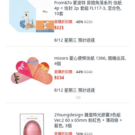
From&To 蒙波特 房間角落系列 信紙
4p + 信封 2p 套組 FL117-3, 混合色,
10套
首購折扣價
48
%
$235
$121
8/12 星期三
預計送達
misoro 愛心便條信紙 1366, 隨機出貨,
4個
首購折扣價
44
%
$240
$134
8/12 星期三
預計送達
(
5
)
2Youngdesign 雞蛋時光膠囊3色組
Ver.2 60 x 65mm 粉紅色 + 薄荷綠 +
藍色, 3個
首購折扣價
56
%
$335