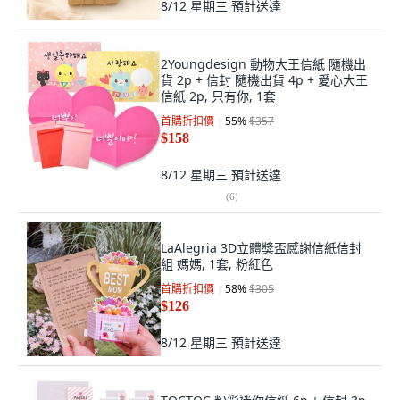
8/12 星期三
預計送達
2Youngdesign 動物大王信紙 隨機出
貨 2p + 信封 隨機出貨 4p + 愛心大王
信紙 2p, 只有你, 1套
首購折扣價
55
%
$357
$158
8/12 星期三
預計送達
(
6
)
LaAlegria 3D立體獎盃感謝信紙信封
組 媽媽, 1套, 粉紅色
首購折扣價
58
%
$305
$126
8/12 星期三
預計送達