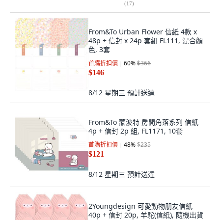
(
17
)
From&To Urban Flower 信紙 4款 x
48p + 信封 x 24p 套組 FL111, 混合顏
色, 3套
首購折扣價
60
%
$366
$146
8/12 星期三
預計送達
From&To 蒙波特 房間角落系列 信紙
4p + 信封 2p 組, FL1171, 10套
首購折扣價
48
%
$235
$121
8/12 星期三
預計送達
2Youngdesign 可愛動物朋友信紙
40p + 信封 20p, 羊駝(信紙), 隨機出貨