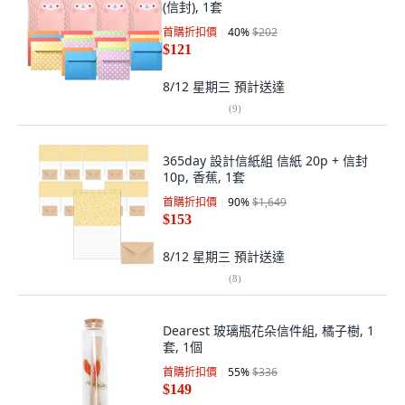
(信封), 1套
首購折扣價
40
%
$202
$121
8/12 星期三
預計送達
(
9
)
365day 設計信紙組 信紙 20p + 信封
10p, 香蕉, 1套
首購折扣價
90
%
$1,649
$153
8/12 星期三
預計送達
(
8
)
Dearest 玻璃瓶花朵信件組, 橘子樹, 1
套, 1個
首購折扣價
55
%
$336
$149