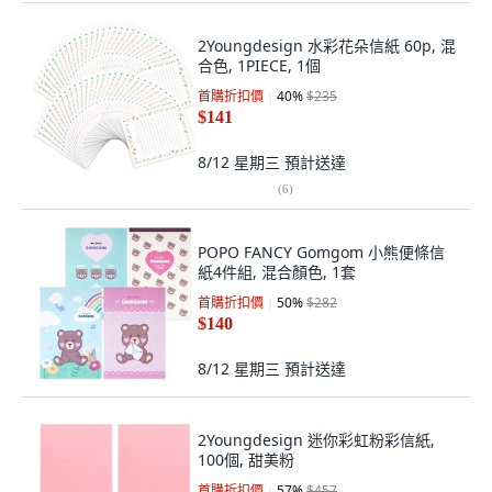
2Youngdesign 水彩花朵信紙 60p, 混
合色, 1PIECE, 1個
首購折扣價
40
%
$235
$141
8/12 星期三
預計送達
(
6
)
POPO FANCY Gomgom 小熊便條信
紙4件組, 混合顏色, 1套
首購折扣價
50
%
$282
$140
8/12 星期三
預計送達
2Youngdesign 迷你彩虹粉彩信紙,
100個, 甜美粉
首購折扣價
57
%
$457