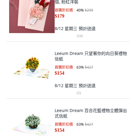
個, 粉紅洋裝
首購折扣價
40
%
$299
$179
8/12 星期三
預計送達
(
24
)
Leeum Dream 只望著你的向日葵禮物
信紙
首購折扣價
63
%
$427
$154
8/12 星期三
預計送達
(
5
)
Leeum Dream 百合花籃禮物立體彈出
式信紙
首購折扣價
63
%
$427
$154