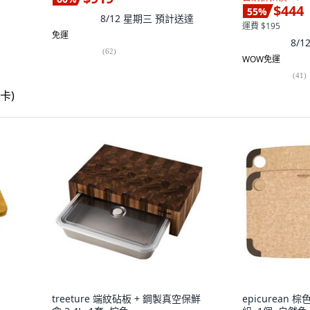
$444
55
%
8/12 星期三
預計送達
運費 $195
免運
8/
(
62
)
WOW免運
(
41
)
treeture 端紋砧板 + 鋼製真空保鮮
epicurean