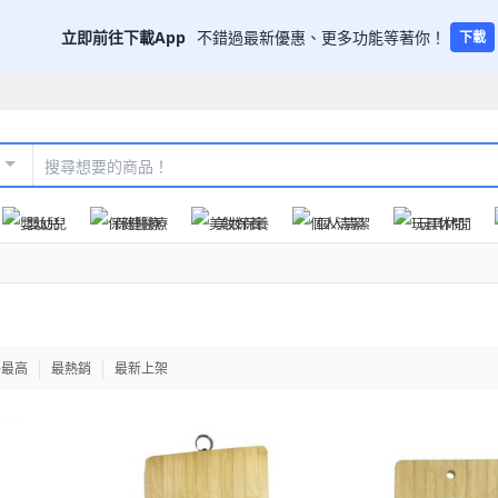
立即前往下載App
不錯過最新優惠、更多功能等著你！
下載
嬰幼兒
保健醫療
美妝保養
個人清潔
玩具休閒
格最高
最熱銷
最新上架