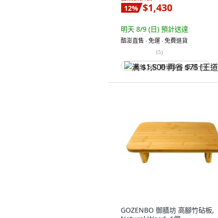
$1,430
12
%
明天 8/9 (日)
預計送達
酷澎直售 ∙ 免運 ∙ 免費退貨
(
5
)
满 $1,500 再省 $75 (王道卡)
GOZENBO 御膳坊 高腳竹砧板,