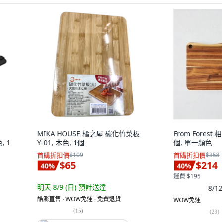
MIKA HOUSE 橘之屋 碳化竹菜板
From Fores
, 1
Y-01, 木色, 1個
個, 單一顏色
首購折扣價
$109
首購折扣價
$358
$65
$214
40
%
40
%
運費 $195
明天 8/9 (日)
預計送達
8/
酷澎直售 ∙ WOW免運 ∙ 免費退貨
WOW免運
(
15
)
(
23
)