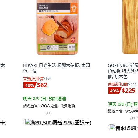
實木
HIKARI 日光生活 橡膠木砧板, 木頭
GOZENBO 
色, 1個
色砧板 特大(445 
個, 原木色
首購折扣價
$104
$62
首購折扣價
$375
40
%
$225
40
%
明天 8/9 (日)
預計送達
明天 8/9 (日)
預
酷澎直售 ∙ WOW免運 ∙ 免費退貨
酷澎直售 ∙ WOW免
(
11
)
(
521
满 $1,500 再省 $75 (王道卡)
满 $1,500 再