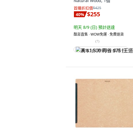
Natural Wood, 1個
首購折扣價
$425
$255
40
%
明天 8/9 (日)
預計送達
酷澎直售 ∙ WOW免運 ∙ 免費退貨
(
7
)
满 $1,500 再省 $75 (王道卡)