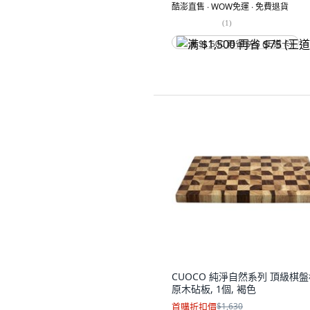
酷澎直售 ∙ WOW免運 ∙ 免費退貨
(
1
)
满 $1,500 再省 $75 (王道卡)
CUOCO 純淨自然系列 頂級棋
原木砧板, 1個, 褐色
首購折扣價
$1,630