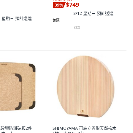
$749
39
%
8/12 星期三
預計送達
12 星期三
預計送達
免運
(
22
)
 棕色矽膠防滑砧板2件
SHIMOYAMA 可站立圓形天然檜木