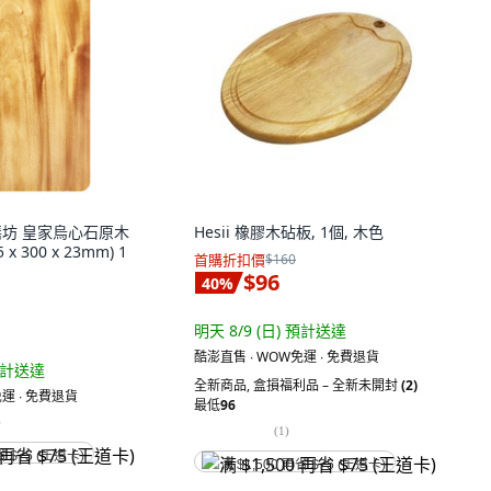
御膳坊 皇家烏心石原木
Hesii 橡膠木砧板, 1個, 木色
x 300 x 23mm) 1
首購折扣價
$160
$96
40
%
明天 8/9 (日)
預計送達
酷澎直售 ∙ WOW免運 ∙ 免費退貨
計送達
全新商品
,
盒損福利品 – 全新未開封
(2)
運 ∙ 免費退貨
最低
96
)
(
1
)
省 $75 (王道卡)
满 $1,500 再省 $75 (王道卡)