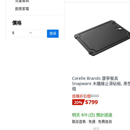
兒童餐具
廚房家電
價格
$
~
搜尋
Corelle Brands 康寧餐具
Snapware 木纖維止滑砧板, 黑色
個
首購折扣價
$999
$799
20
%
明天 8/9 (日)
預計送達
酷澎直售 ∙ 免運 ∙ 免費退貨
(
63
)