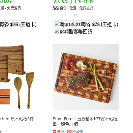
計送達
明天 8/9 (日)
預計送達
運 ∙ 免費退貨
酷澎直售 ∙ 免運 ∙ 免費退貨
(
2
)
省 $75 (王道卡)
满 $1,500 再省 $75 (王道卡)
$40 酷澎幣回饋
itchen 原木砧板5件
From Forest 直紋柚木IGT實木砧板,
單一顏色, 1個
8
首購折扣價
$1,240