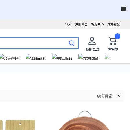
登入
註冊會員
客服中心
成為賣家
我的酷澎
購物車
文具圖書
食品飲料
生活用品
女性服飾
運動戶外
60
每頁筆