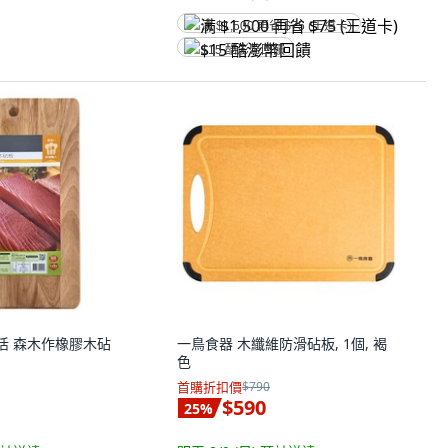
满 $1,500 再省 $75 (王道卡)
$15 酷澎幣回饋
光生活 森木作橡膠木砧
一鳥食器 木纖維防滑砧板, 1個, 褐
色
首購折扣價
$790
$590
25
%