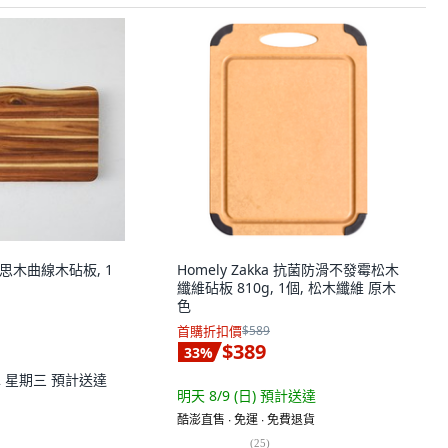
t 相思木曲線木砧板, 1
Homely Zakka 抗菌防滑不發霉松木
纖維砧板 810g, 1個, 松木纖維 原木
色
首購折扣價
$589
$389
33
%
12 星期三
預計送達
明天 8/9 (日)
預計送達
酷澎直售 ∙ 免運 ∙ 免費退貨
(
25
)