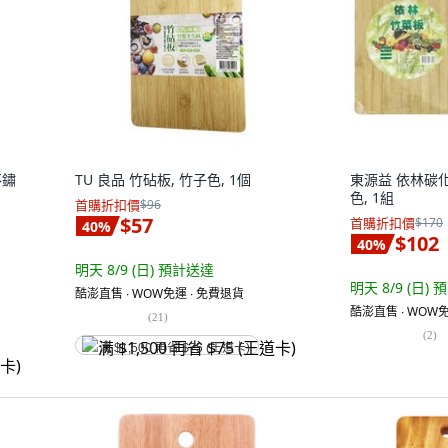
不鏽
TU 良品 竹砧板, 竹子色, 1個
東源益 依林碳化
色, 1組
首購折扣價
$96
$57
首購折扣價
$170
40
%
$102
40
%
明天 8/9 (日)
預計送達
明天 8/9 (日)
預
酷澎直售 ∙ WOW免運 ∙ 免費退貨
酷澎直售 ∙ WOW免
(
21
)
(
2
)
满 $1,500 再省 $75 (王道卡)