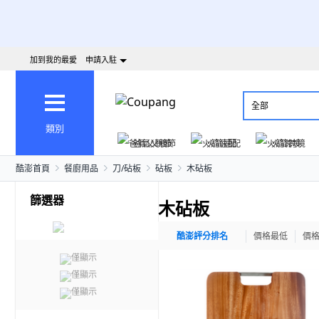
加到我的最愛
申請入駐
全部
類別
爸氣父親節
火箭速配
火箭跨境
酷澎首頁
餐廚用品
刀/砧板
砧板
木砧板
篩選器
木砧板
酷澎評分排名
價格最低
價
僅顯示
僅顯示
僅顯示