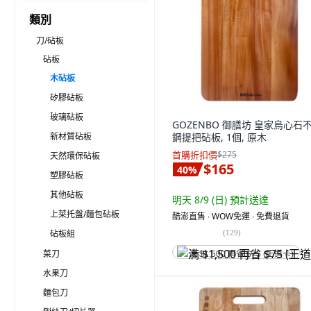
類別
刀/砧板
砧板
木砧板
矽膠砧板
玻璃砧板
GOZENBO 御膳坊 皇家烏心石
新材質砧板
鋼提把砧板, 1個, 原木
首購折扣價
$275
天然環保砧板
$165
40
%
塑膠砧板
其他砧板
明天 8/9 (日)
預計送達
上菜托盤/麵包砧板
酷澎直售 ∙ WOW免運 ∙ 免費退貨
砧板組
(
129
)
菜刀
满 $1,500 再省 $75 (王道卡)
水果刀
麵包刀