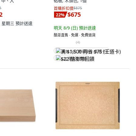
, 中、大
砧板, 木頭色, 1個
1
首購折扣價
$875
2
$675
22
%
12 星期三
預計送達
明天 8/9 (日)
預計送達
酷澎直售 ∙ 免運 ∙ 免費退貨
(
4
)
满 $1,500 再省 $75 (王道卡)
$22 酷澎幣回饋