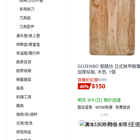
刨絲刀/切片器
多用途刀
刀具組
刀具配件
濾水壺/桌上壺
保鮮盒/便當盒
保溫瓶/隨行杯
廚房百貨
GOZENBO 御膳坊 日式無甲醛
廚房收納
加厚砧板, 木色, 1個
碗盤器皿
首購折扣價
$250
$150
40
%
餐具
料理工具
明天 8/9 (日)
預計送達
鍋具
酷澎直售 ∙ WOW免運 ∙ 免費退貨
咖啡/茶/酒杯
(
239
)
日用/免洗
满 $1,500 再省 $75 (王道卡)
烘焙用品