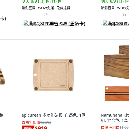
明天 8/9 (日)
預計送達
明天 8/9 (日)
預
酷澎直售 ∙ WOW免運 ∙ 免費退貨
酷澎直售 ∙ WOW免
(
27
)
(
6
)
满 $1,500 再省 $75 (王道卡)
满 $1,500 再
盤格
epicurean 多功能砧板, 自然色, 1個
Namuhana K
組, 混合色, 1套
首購折扣價
$2,303
$919
首購折扣價
$1,00
60
%