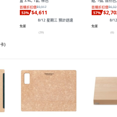
盒 3.4L, 1套, 棕色
組, 1個, 自然色
首購折扣價
$9,917
首購折扣價
$6,32
$4,611
$2,70
53
%
57
%
8/12 星期三
預計送達
8/
免運
免運
(
39
)
(
6
)