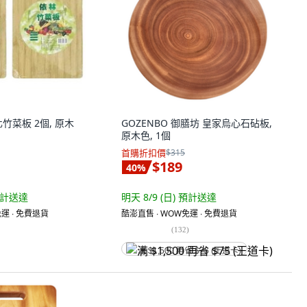
竹菜板 2個, 原木
GOZENBO 御膳坊 皇家烏心石砧板,
原木色, 1個
首購折扣價
$315
$189
40
%
計送達
明天 8/9 (日)
預計送達
運 ∙ 免費退貨
酷澎直售 ∙ WOW免運 ∙ 免費退貨
(
132
)
满 $1,500 再省 $75 (王道卡)