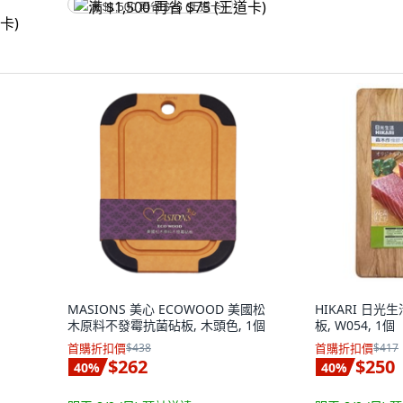
满 $1,500 再省 $75 (王道卡)
MASIONS 美心 ECOWOOD 美國松
HIKARI 日
木原料不發霉抗菌砧板, 木頭色, 1個
板, W054, 1個
首購折扣價
$438
首購折扣價
$417
$262
$250
40
%
40
%