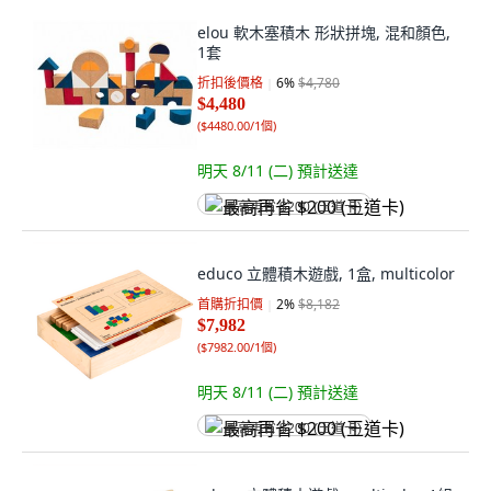
elou 軟木塞積木 形狀拼塊, 混和顏色,
1套
折扣後價格
6
%
$4,780
$4,480
(
$4480.00/1個
)
明天 8/11 (二)
預計送達
最高再省 $200 (王道卡)
educo 立體積木遊戲, 1盒, multicolor
首購折扣價
2
%
$8,182
$7,982
(
$7982.00/1個
)
明天 8/11 (二)
預計送達
最高再省 $200 (王道卡)