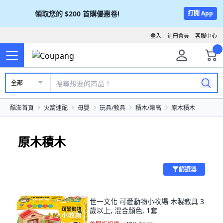
領取您的
$200
首購優惠卷!
打開 App
登入
註冊會員
客服中心
全部
酷澎首頁
火箭速配
母嬰
玩具/教具
積木/樂高
原木積木
原木積木
篩選器
世一文化 可愛動物小牧場 木製教具 3
歲以上, 混合顏色, 1套