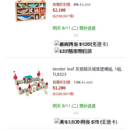
首購折扣價
8
%
$2,308
$2,108
(
$2108.00/1個
)
明天 8/11 (二)
預計送達
(
1
)
最高再省 $106 (王道卡)
$33 酷澎幣回饋
tender leaf 灰狼騎兵城堡建構組, 1組,
TL8323
首購折扣價
13
%
$1,480
$1,280
(
$1280.00/1個
)
明天 8/11 (二)
預計送達
(
1
)
满 $1,500 再省 $75 (王道卡)