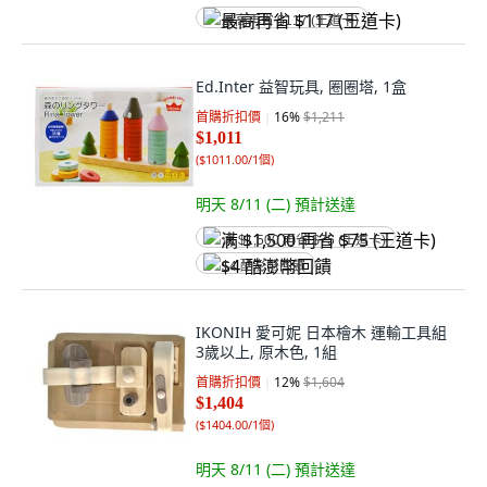
最高再省 $117 (王道卡)
Ed.Inter 益智玩具, 圈圈塔, 1盒
首購折扣價
16
%
$1,211
$1,011
(
$1011.00/1個
)
明天 8/11 (二)
預計送達
满 $1,500 再省 $75 (王道卡)
$4 酷澎幣回饋
IKONIH 愛可妮 日本檜木 運輸工具組
3歲以上, 原木色, 1組
首購折扣價
12
%
$1,604
$1,404
(
$1404.00/1個
)
明天 8/11 (二)
預計送達