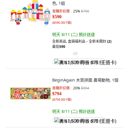
色, 1組
首購折扣價
25
%
$790
$590
(
$590.00/1個
)
明天 8/11 (二)
預計送達
全新商品
,
盒損福利品 – 全新未開封
(2)
最低
590
(
2
)
满 $1,500 再省 $75 (王道卡)
BeginAgain 木質拼圖 農場動物, 1個
首購折扣價
20
%
$994
$794
(
$794.00/1個
)
明天 8/11 (二)
預計送達
满 $1,500 再省 $75 (王道卡)