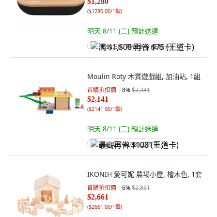
$1,280
(
$1280.00/1個
)
明天 8/11 (二)
預計送達
满 $1,500 再省 $75 (王道卡)
Moulin Roty 木質遊戲組, 加油站, 1組
首購折扣價
8
%
$2,341
$2,141
(
$2141.00/1個
)
明天 8/11 (二)
預計送達
最高再省 $108 (王道卡)
IKONIH 愛可妮 農場小屋, 檜木色, 1套
首購折扣價
6
%
$2,861
$2,661
(
$2661.00/1個
)