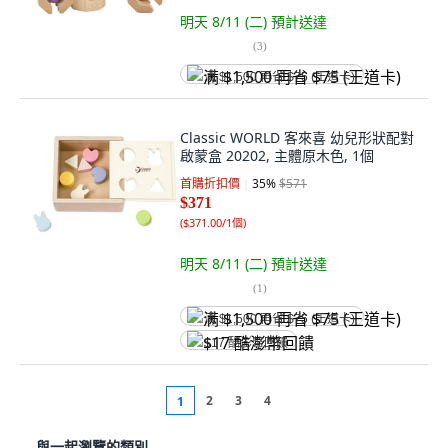
明天 8/11 (二)
預計送達
(
3
)
满 $1,500 再省 $75 (王道卡)
Classic WORLD 客來喜 幼兒形狀配對
啟蒙盒 20202, 主體原木色, 1個
首購折扣價
35
%
$571
$371
(
$371.00/1個
)
明天 8/11 (二)
預計送達
(
1
)
满 $1,500 再省 $75 (王道卡)
$17 酷澎幣回饋
2
3
4
1
與一起瀏覽的類別