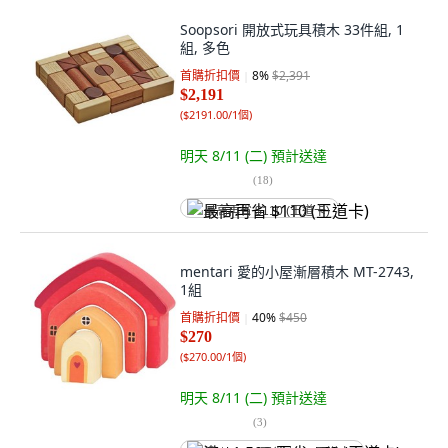
Soopsori 開放式玩具積木 33件組, 1
組, 多色
首購折扣價
8
%
$2,391
$2,191
(
$2191.00/1個
)
明天 8/11 (二)
預計送達
(
18
)
最高再省 $110 (王道卡)
mentari 愛的小屋漸層積木 MT-2743,
1組
首購折扣價
40
%
$450
$270
(
$270.00/1個
)
明天 8/11 (二)
預計送達
(
3
)