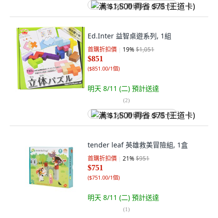
满 $1,500 再省 $75 (王道卡)
Ed.Inter 益智桌遊系列, 1組
首購折扣價
19
%
$1,051
$851
(
$851.00/1個
)
明天 8/11 (二)
預計送達
(
2
)
满 $1,500 再省 $75 (王道卡)
tender leaf 英雄救美冒險組, 1盒
首購折扣價
21
%
$951
$751
(
$751.00/1個
)
明天 8/11 (二)
預計送達
(
1
)