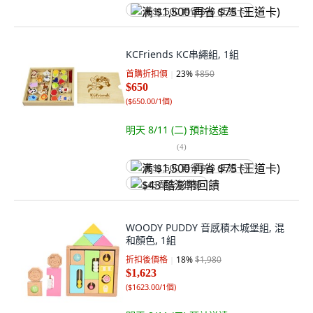
满 $1,500 再省 $75 (王道卡)
KCFriends KC串繩組, 1組
首購折扣價
23
%
$850
$650
(
$650.00/1個
)
明天 8/11 (二)
預計送達
(
4
)
满 $1,500 再省 $75 (王道卡)
$43 酷澎幣回饋
WOODY PUDDY 音感積木城堡組, 混
和顏色, 1組
折扣後價格
18
%
$1,980
$1,623
(
$1623.00/1個
)