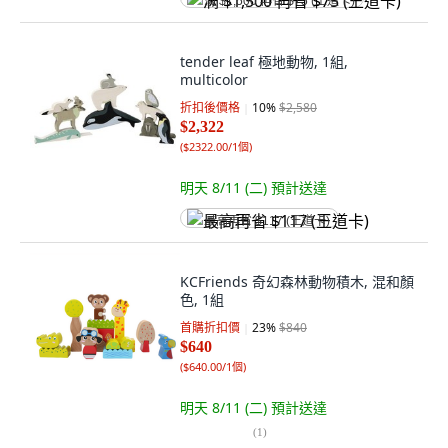
满 $1,500 再省 $75 (王道卡)
tender leaf 極地動物, 1組,
multicolor
折扣後價格
10
%
$2,580
$2,322
(
$2322.00/1個
)
明天 8/11 (二)
預計送達
最高再省 $117 (王道卡)
KCFriends 奇幻森林動物積木, 混和顏
色, 1組
首購折扣價
23
%
$840
$640
(
$640.00/1個
)
明天 8/11 (二)
預計送達
(
1
)