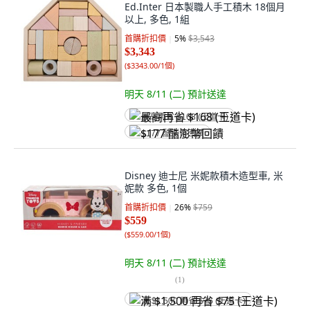
Ed.Inter 日本製職人手工積木 18個月
以上, 多色, 1組
首購折扣價
5
%
$3,543
$3,343
(
$3343.00/1個
)
明天 8/11 (二)
預計送達
最高再省 $168 (王道卡)
$177 酷澎幣回饋
Disney 迪士尼 米妮款積木造型車, 米
妮款 多色, 1個
首購折扣價
26
%
$759
$559
(
$559.00/1個
)
明天 8/11 (二)
預計送達
(
1
)
满 $1,500 再省 $75 (王道卡)