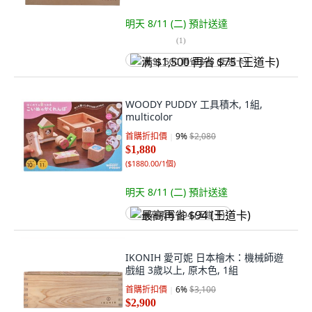
明天 8/11 (二)
預計送達
(
1
)
满 $1,500 再省 $75 (王道卡)
WOODY PUDDY 工具積木, 1組,
multicolor
首購折扣價
9
%
$2,080
$1,880
(
$1880.00/1個
)
明天 8/11 (二)
預計送達
最高再省 $94 (王道卡)
IKONIH 愛可妮 日本檜木：機械師遊
戲組 3歲以上, 原木色, 1組
首購折扣價
6
%
$3,100
$2,900