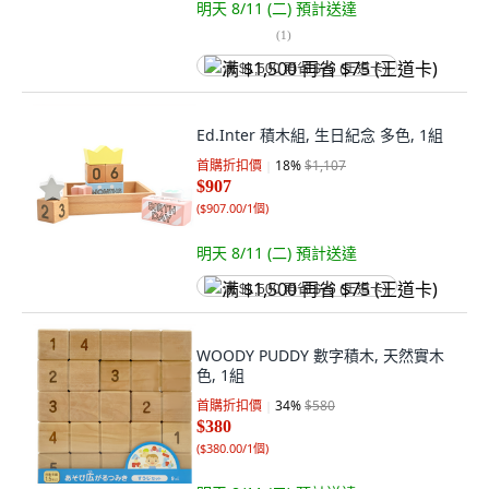
明天 8/11 (二)
預計送達
(
1
)
满 $1,500 再省 $75 (王道卡)
Ed.Inter 積木組, 生日紀念 多色, 1組
首購折扣價
18
%
$1,107
$907
(
$907.00/1個
)
明天 8/11 (二)
預計送達
满 $1,500 再省 $75 (王道卡)
WOODY PUDDY 數字積木, 天然實木
色, 1組
首購折扣價
34
%
$580
$380
(
$380.00/1個
)