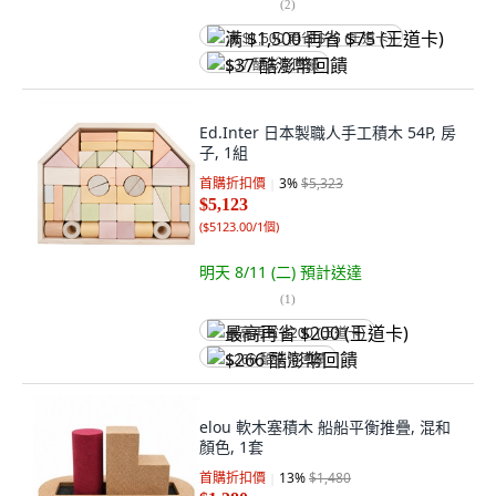
(
2
)
满 $1,500 再省 $75 (王道卡)
$37 酷澎幣回饋
Ed.Inter 日本製職人手工積木 54P, 房
子, 1組
首購折扣價
3
%
$5,323
$5,123
(
$5123.00/1個
)
明天 8/11 (二)
預計送達
(
1
)
最高再省 $200 (王道卡)
$266 酷澎幣回饋
elou 軟木塞積木 船船平衡推疊, 混和
顏色, 1套
首購折扣價
13
%
$1,480