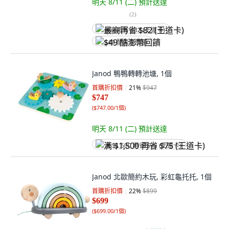
明天 8/11 (二)
預計送達
(
2
)
最高再省 $82 (王道卡)
$49 酷澎幣回饋
Janod 鴨鴨轉轉池塘, 1個
首購折扣價
21
%
$947
$747
(
$747.00/1個
)
明天 8/11 (二)
預計送達
满 $1,500 再省 $75 (王道卡)
Janod 北歐簡約木玩, 彩虹龜托托, 1個
首購折扣價
22
%
$899
$699
(
$699.00/1個
)