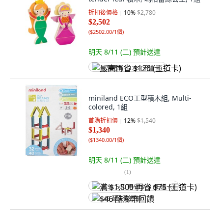
折扣後價格
10
%
$2,780
$2,502
(
$2502.00/1個
)
明天 8/11 (二)
預計送達
最高再省 $126 (王道卡)
miniland ECO工型積木組, Multi-
colored, 1組
首購折扣價
12
%
$1,540
$1,340
(
$1340.00/1個
)
明天 8/11 (二)
預計送達
(
1
)
满 $1,500 再省 $75 (王道卡)
$46 酷澎幣回饋