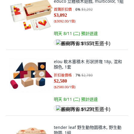
educo 立體積木遊戲, multicolor, 1組
首購折扣價
6
%
$3,292
$3,092
(
$3092.00/1個
)
明天 8/11 (二)
預計送達
最高再省 $155 (王道卡)
elou 軟木塞積木 形狀拼塊 18p, 混和
顏色, 1套
折扣後價格
7
%
$2,780
$2,580
(
$2580.00/1個
)
明天 8/11 (二)
預計送達
最高再省 $129 (王道卡)
tender leaf 野生動物園積木, 野生動
物園, 1組