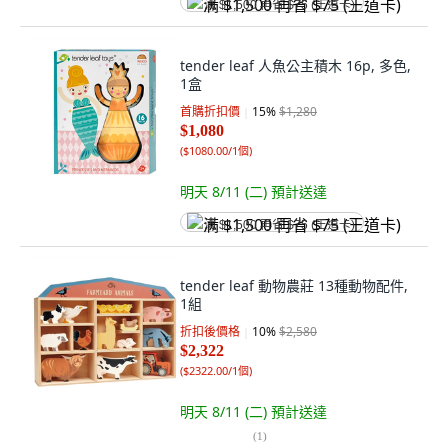
满 $1,500 再省 $75 (王道卡)
tender leaf 人魚公主積木 16p, 多色,
1盒
首購折扣價
15
%
$1,280
$1,080
(
$1080.00/1個
)
明天 8/11 (二)
預計送達
满 $1,500 再省 $75 (王道卡)
tender leaf 動物農莊 13種動物配件,
1組
折扣後價格
10
%
$2,580
$2,322
(
$2322.00/1個
)
明天 8/11 (二)
預計送達
(
1
)