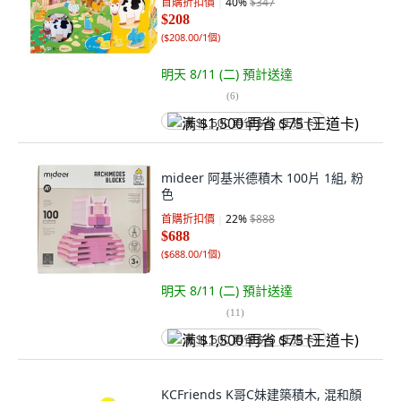
首購折扣價
40
%
$347
$208
(
$208.00/1個
)
明天 8/11 (二)
預計送達
(
6
)
满 $1,500 再省 $75 (王道卡)
mideer 阿基米德積木 100片 1組, 粉
色
首購折扣價
22
%
$888
$688
(
$688.00/1個
)
明天 8/11 (二)
預計送達
(
11
)
满 $1,500 再省 $75 (王道卡)
KCFriends K哥C妹建築積木, 混和顏