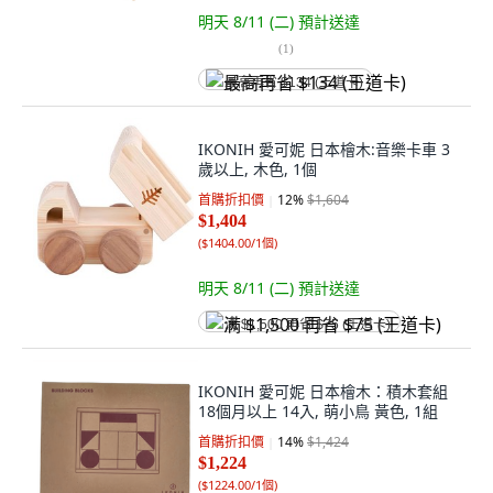
明天 8/11 (二)
預計送達
(
1
)
最高再省 $134 (王道卡)
IKONIH 愛可妮 日本檜木:音樂卡車 3
歲以上, 木色, 1個
首購折扣價
12
%
$1,604
$1,404
(
$1404.00/1個
)
明天 8/11 (二)
預計送達
满 $1,500 再省 $75 (王道卡)
IKONIH 愛可妮 日本檜木：積木套組
18個月以上 14入, 萌小鳥 黃色, 1組
首購折扣價
14
%
$1,424
$1,224
(
$1224.00/1個
)