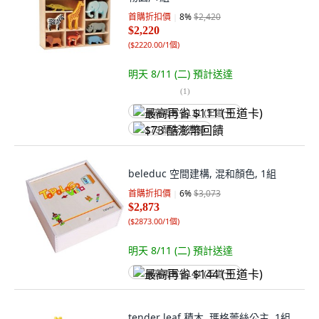
首購折扣價
8
%
$2,420
$2,220
(
$2220.00/1個
)
明天 8/11 (二)
預計送達
(
1
)
最高再省 $111 (王道卡)
$73 酷澎幣回饋
beleduc 空間建構, 混和顏色, 1組
首購折扣價
6
%
$3,073
$2,873
(
$2873.00/1個
)
明天 8/11 (二)
預計送達
最高再省 $144 (王道卡)
tender leaf 積木, 瑪格蕾絲公主, 1組