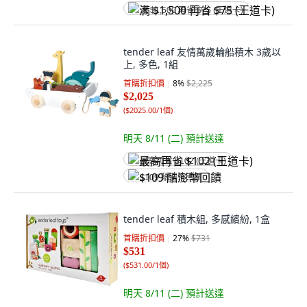
满 $1,500 再省 $75 (王道卡)
tender leaf 友情萬歲輪船積木 3歲以
上, 多色, 1組
首購折扣價
8
%
$2,225
$2,025
(
$2025.00/1個
)
明天 8/11 (二)
預計送達
最高再省 $102 (王道卡)
$109 酷澎幣回饋
tender leaf 積木組, 多感繽紛, 1盒
首購折扣價
27
%
$731
$531
(
$531.00/1個
)
明天 8/11 (二)
預計送達