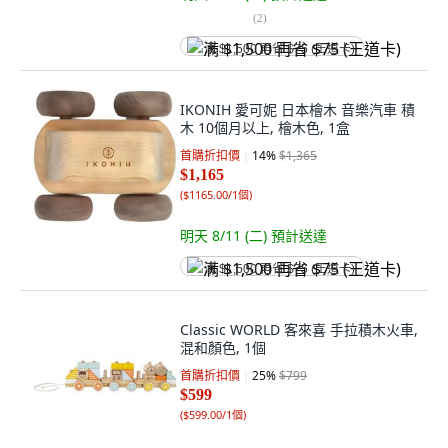
(
2
)
满 $1,500 再省 $75 (王道卡)
IKONIH 愛可妮 日本檜木 音樂汽車 積
木 10個月以上, 檜木色, 1盒
首購折扣價
14
%
$1,365
$1,165
(
$1165.00/1個
)
明天 8/11 (二)
預計送達
满 $1,500 再省 $75 (王道卡)
Classic WORLD 客來喜 手拉積木火車,
混和顏色, 1個
首購折扣價
25
%
$799
$599
(
$599.00/1個
)