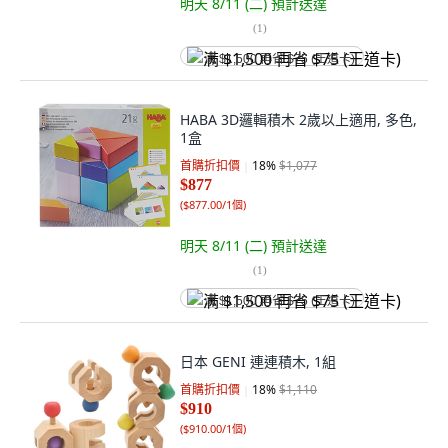
明天 8/11 (二)
預計送達
(
1
)
满 $1,500 再省 $75 (王道卡)
HABA 3D邏輯積木 2歲以上適用, 多色,
1盒
首購折扣價
18
%
$1,077
$877
(
$877.00/1個
)
明天 8/11 (二)
預計送達
(
1
)
满 $1,500 再省 $75 (王道卡)
日本 GENI 連連積木, 1組
首購折扣價
18
%
$1,110
$910
(
$910.00/1個
)