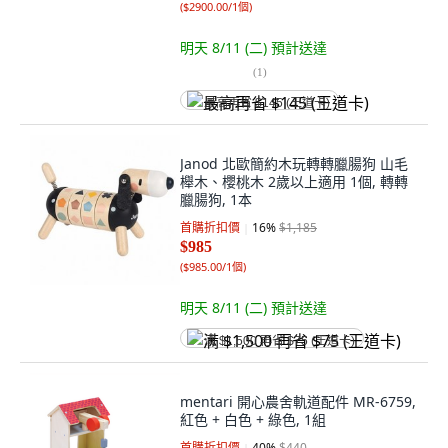
(
$2900.00/1個
)
明天 8/11 (二)
預計送達
(
1
)
最高再省 $145 (王道卡)
Janod 北歐簡約木玩轉轉臘腸狗 山毛
櫸木、櫻桃木 2歲以上適用 1個, 轉轉
臘腸狗, 1本
首購折扣價
16
%
$1,185
$985
(
$985.00/1個
)
明天 8/11 (二)
預計送達
满 $1,500 再省 $75 (王道卡)
mentari 開心農舍軌道配件 MR-6759,
紅色 + 白色 + 綠色, 1組
首購折扣價
40
%
$440