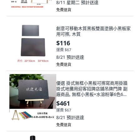
8/11 星期二
預計送達
免費退貨
創意可移動木質黑板雙面塗鴉小黑板家
用可擦, 木質
$116
運費 $67
8/21
預計送達
免費退貨
優選 掛式無框小黑板可擦寫商用掛牆
掛式地攤用迎客招牌店鋪吊牌門牌 副
廠商品, 無框小黑板+水溶粉筆6色6支
+小木架,20*30cm
$461
運費 $67
8/21
預計送達
免費退貨