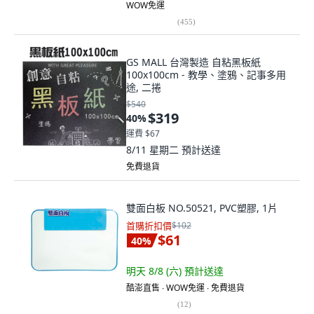
WOW免運
(
455
)
GS MALL 台灣製造 自粘黑板紙
100x100cm - 教學、塗鴉、記事多用
途, 二捲
$540
$319
40
%
運費 $67
8/11 星期二
預計送達
免費退貨
雙面白板 NO.50521, PVC塑膠, 1片
首購折扣價
$102
$61
40
%
明天 8/8 (六)
預計送達
酷澎直售 ∙ WOW免運 ∙ 免費退貨
(
12
)