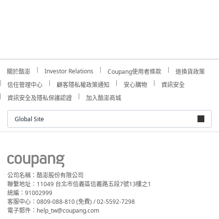
Investor Relations
關於酷澎
Coupang使用者條款
退換貨政策
信任管理中心
顧客隱私權政策通知
安心購物
資訊安全
資訊安全及隱私保護認證
加入酷澎商城
Global Site
公司名稱：酷澎股份有限公司
聯繫地址：11049 台北市信義區信義路五段7號13樓之1
統編：91002999
客服中心：0809-088-810 (免費) / 02-5592-7298
電子郵件：help_tw@coupang.com