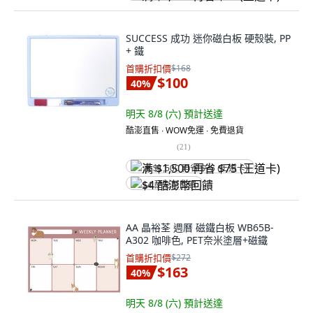
SUCCESS 成功 迷你磁白板 硬殼裝, PP
+ 鐵
首購折扣價
$168
$100
40
%
明天 8/8 (六)
預計送達
酷澎直售 ∙ WOW免運 ∙ 免費退貨
(
21
)
满 $1,500 再省 $75 (王道卡)
$4 酷澎幣回饋
AA 晶裕荃 週曆 磁鐵白板 WB65B-
A302 咖啡色, PET奈米塗層+磁鐵
首購折扣價
$272
$163
40
%
明天 8/8 (六)
預計送達