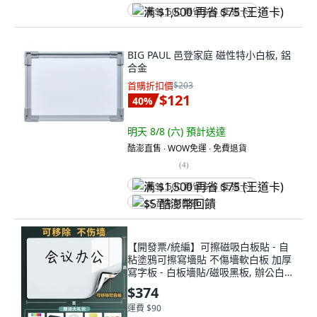
满 $1,500 再省 $75 (王道卡)
BIG PAUL 邑登家庭 磁性特小白板, 鋁
合金
首購折扣價
$203
$121
40
%
明天 8/8 (六)
預計送達
酷澎直售 ∙ WOW免運 ∙ 免費退貨
(
4
)
满 $1,500 再省 $75 (王道卡)
$5 酷澎幣回饋
【開發票/統編】可擦磁吸白板貼 - 自
粘塗鴉可擦寫墻貼 不傷墻軟白板 加厚
寫字板 - 白板墻貼/磁吸黑板, 辦公白板
【特厚不傷牆】,50*60cm【可超取】
$374
運費 $90