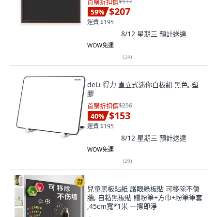
首購折扣價
$517
$207
59
%
運費 $195
8/12 星期三
預計送達
WOW免運
(
24
)
deLi 得力 直立式迷你白板組 黑色, 塑
膠
首購折扣價
$256
$153
40
%
運費 $195
8/12 星期三
預計送達
WOW免運
(
20
)
兒童黑板貼紙 護眼綠板貼 可移除不傷
牆, 自粘黑板貼 贈粉筆+方巾+粉筆筆套
,45cm寬*1米 一擦即淨