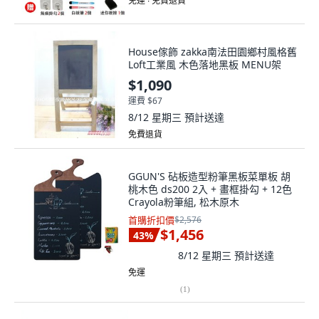
免運 ∙ 免費退貨
House傢飾 zakka南法田園鄉村風格舊
Loft工業風 木色落地黑板 MENU架
$1,090
運費 $67
8/12 星期三
預計送達
免費退貨
GGUN'S 砧板造型粉筆黑板菜單板 胡
桃木色 ds200 2入 + 畫框掛勾 + 12色
Crayola粉筆組, 松木原木
首購折扣價
$2,576
$1,456
43
%
8/12 星期三
預計送達
免運
(
1
)