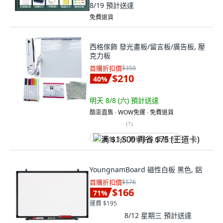
8/19
預計送達
免費退貨
西格傢飾 發光畫板/留言板/廣告板, 壓
克力板
首購折扣價
$350
$210
40
%
明天 8/8 (六)
預計送達
酷澎直售 ∙ WOW免運 ∙ 免費退貨
(
7
)
满 $1,500 再省 $75 (王道卡)
YoungnamBoard 磁性白板 黑色, 鋁
首購折扣價
$576
$166
71
%
運費 $195
8/12 星期三
預計送達