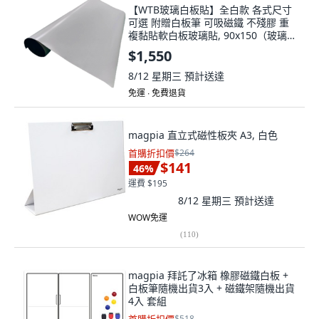
【WTB玻璃白板貼】全白款 各式尺寸
可選 附贈白板筆 可吸磁鐵 不殘膠 重
複黏貼軟白板玻璃貼, 90x150（玻璃貼
背膠）
$1,550
8/12 星期三
預計送達
免運 ∙ 免費退貨
magpia 直立式磁性板夾 A3, 白色
首購折扣價
$264
$141
46
%
運費 $195
8/12 星期三
預計送達
WOW免運
(
110
)
magpia 拜託了冰箱 橡膠磁鐵白板 +
白板筆隨機出貨3入 + 磁鐵架隨機出貨
4入 套組
$518