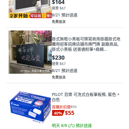
$164
運費 $67
8/21
預計送達
免費退貨
掛式無框小黑板可擦寫商用掛牆掛式地
攤用迎客招牌店鋪吊牌門牌 副廠商品,
掛式小黑板 送普通粉筆+麻繩
,20*30cm
$230
運費 $67
8/21
預計送達
免費退貨
PILOT 百樂 可洗式白板筆板擦, 藍色 +
白色
首購折扣價
$93
$55
40
%
明天 8/8 (六)
預計送達