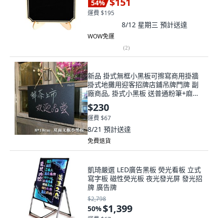
$151
54
%
運費 $195
8/12 星期三
預計送達
WOW免運
(
2
)
新品 掛式無框小黑板可擦寫商用掛牆
掛式地攤用迎客招牌店鋪吊牌門牌 副
廠商品, 掛式小黑板 送普通粉筆+麻繩
,20*30cm
$230
運費 $67
8/21
預計送達
免費退貨
凱琦嚴選 LED廣告黑板 熒光看板 立式
寫字板 磁性熒光板 夜光發光屏 發光招
牌 廣告牌
$2,798
$1,399
50
%