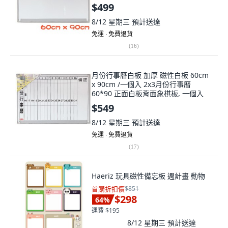
$499
8/12 星期三
預計送達
免運 ∙ 免費退貨
(
16
)
月份行事曆白板 加厚 磁性白板 60cm
x 90cm /一個入 2x3月份行事曆
60*90 正面白板背面象棋板, 一個入
$549
8/12 星期三
預計送達
免運 ∙ 免費退貨
(
17
)
Haeriz 玩具磁性備忘板 週計畫 動物
首購折扣價
$851
$298
64
%
運費 $195
8/12 星期三
預計送達