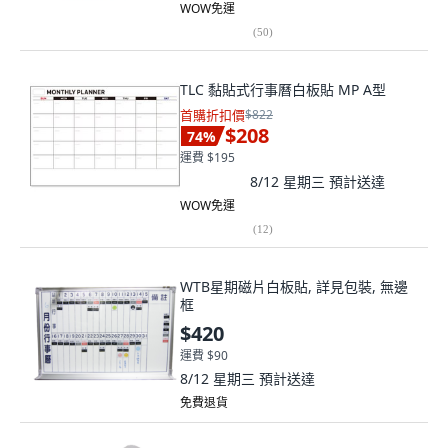
WOW免運
(
50
)
TLC 黏貼式行事曆白板貼 MP A型
首購折扣價
$822
$208
74
%
運費 $195
8/12 星期三
預計送達
WOW免運
(
12
)
WTB星期磁片白板貼, 詳見包裝, 無邊
框
$420
運費 $90
8/12 星期三
預計送達
免費退貨