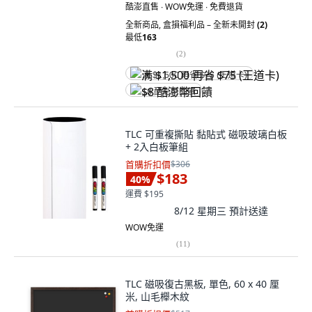
酷澎直售 ∙ WOW免運 ∙ 免費退貨
全新商品
,
盒損福利品 – 全新未開封
(2)
最低
163
(
2
)
满 $1,500 再省 $75 (王道卡)
$8 酷澎幣回饋
TLC 可重複撕貼 黏貼式 磁吸玻璃白板
+ 2入白板筆組
首購折扣價
$306
$183
40
%
運費 $195
8/12 星期三
預計送達
WOW免運
(
11
)
TLC 磁吸復古黑板, 單色, 60 x 40 厘
米, 山毛櫸木紋