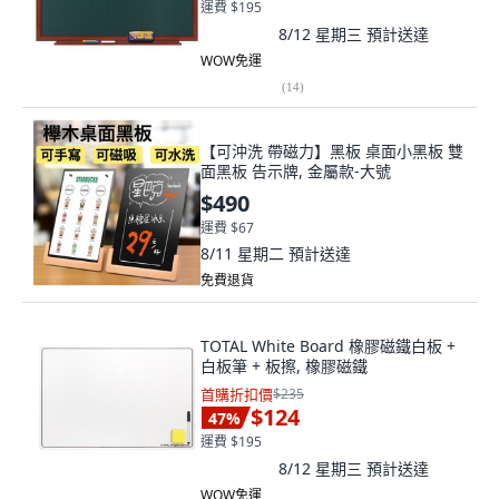
運費 $195
8/12 星期三
預計送達
WOW免運
(
14
)
【可沖洗 帶磁力】黑板 桌面小黑板 雙
面黑板 告示牌, 金屬款-大號
$490
運費 $67
8/11 星期二
預計送達
免費退貨
TOTAL White Board 橡膠磁鐵白板 +
白板筆 + 板擦, 橡膠磁鐵
首購折扣價
$235
$124
47
%
運費 $195
8/12 星期三
預計送達
WOW免運