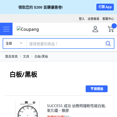
領取您的
$200
首購優惠卷!
打開 App
登入
註冊會員
客服中心
全部
酷澎首頁
文具
白板/黑板
白板/黑板
篩選器
SUCCESS 成功 幼教時鐘軟性磁白板,
氧化鐵、橡膠
$83