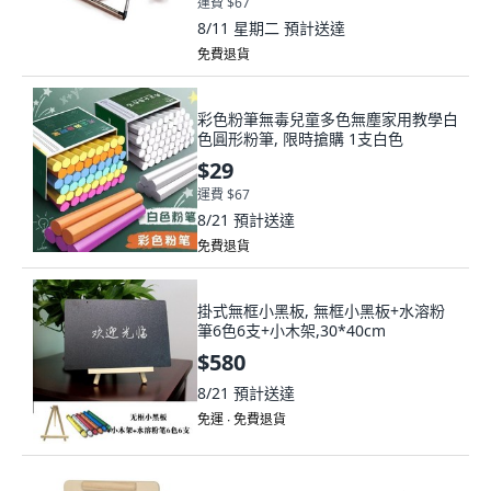
運費 $67
8/11 星期二
預計送達
免費退貨
彩色粉筆無毒兒童多色無塵家用教學白
色圓形粉筆, 限時搶購 1支白色
$29
運費 $67
8/21
預計送達
免費退貨
掛式無框小黑板, 無框小黑板+水溶粉
筆6色6支+小木架,30*40cm
$580
8/21
預計送達
免運 ∙ 免費退貨