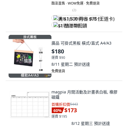
酷澎直售 ∙ WOW免運 ∙ 免費退貨
(
2
)
满 $1,500 再省 $75 (王道卡)
$1 酷澎幣回饋
廣品 可掛式黑板 橫式/直式 A4/A3
$180
運費 $90
8/11 星期二
預計送達
免費退貨
magpia 月間活動及計畫表白板, 橡膠
磁鐵
首購折扣價
$443
$173
60
%
運費 $195
8/12 星期三
預計送達