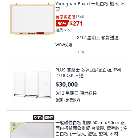
YoungnamBoard 一般白板 楓木, 木
頭
首購折扣價
$546
$271
50
%
運費 $195
8/12 星期三
預計送達
WOW免運
(
19
)
PLUS 普樂士 多連式屏風白板, PWJ-
2718DSK 三連
$30,000
8/12 星期三
預計送達
免運 ∙ 免費退貨
一般磁性白板 加厚 60cm x 90cm 正
面白板背面象棋板 台灣製, 標準款 ( 空
白白板 ),一個入, 鐵板, 塑料, 木材