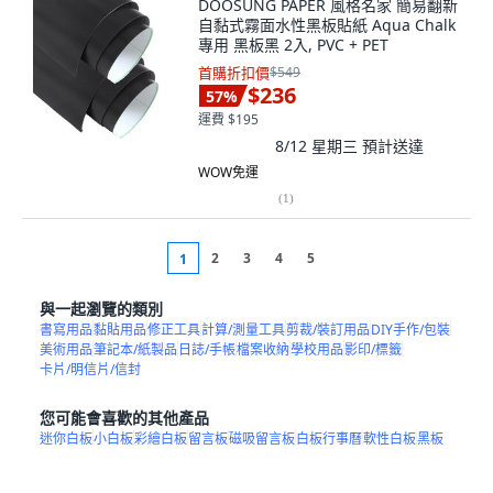
DOOSUNG PAPER 風格名家 簡易翻新
自黏式霧面水性黑板貼紙 Aqua Chalk
專用 黑板黑 2入, PVC + PET
首購折扣價
$549
$236
57
%
運費 $195
8/12 星期三
預計送達
WOW免運
(
1
)
2
3
4
5
1
與一起瀏覽的類別
書寫用品
黏貼用品
修正工具
計算/測量工具
剪裁/裝訂用品
DIY手作/包裝
美術用品
筆記本/紙製品
日誌/手帳
檔案收納
學校用品
影印/標籤
卡片/明信片/信封
您可能會喜歡的其他產品
迷你白板
小白板
彩繪白板
留言板
磁吸留言板
白板行事曆
軟性白板
黑板