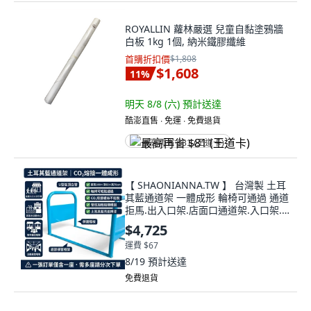
ROYALLIN 蘿林嚴選 兒童自黏塗鴉牆
白板 1kg 1個, 納米鐵膠纖維
首購折扣價
$1,808
$1,608
11
%
明天 8/8 (六)
預計送達
酷澎直售 ∙ 免運 ∙ 免費退貨
最高再省 $81 (王道卡)
【 SHAONIANNA.TW 】 台灣製 土耳
其藍通道架 一體成形 輪椅可通過 通道
拒馬.出入口架.店面口通道架.入口架.
佔位架.走道口.店面架.通道.動線架.陸
$4,725
橋.加板人行通道架禁止, 鐵製+粉體烤
運費 $67
漆
8/19
預計送達
免費退貨