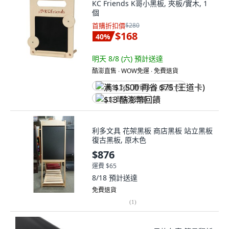
KC Friends K哥小黑板, 夾板/實木, 1
個
首購折扣價
$280
$168
40
%
明天 8/8 (六)
預計送達
酷澎直售 ∙ WOW免運 ∙ 免費退貨
满 $1,500 再省 $75 (王道卡)
$13 酷澎幣回饋
利多文具 花架黑板 商店黑板 站立黑板
復古黑板, 原木色
$876
運費 $65
8/18
預計送達
免費退貨
(
1
)