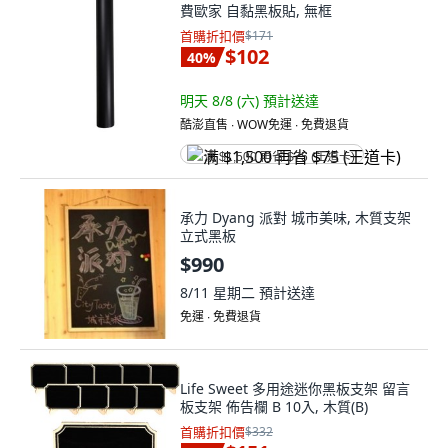
費歐家 自黏黑板貼, 無框
首購折扣價
$171
$102
40
%
明天 8/8 (六)
預計送達
酷澎直售 ∙ WOW免運 ∙ 免費退貨
满 $1,500 再省 $75 (王道卡)
承力 Dyang 派對 城市美味, 木質支架
立式黑板
$990
8/11 星期二
預計送達
免運 ∙ 免費退貨
Life Sweet 多用途迷你黑板支架 留言
板支架 佈告欄 B 10入, 木質(B)
首購折扣價
$332