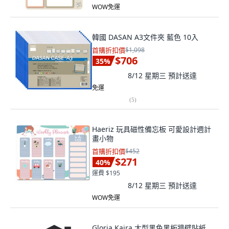
WOW免運
韓國 DASAN A3文件夾 藍色 10入
首購折扣價
$1,098
$706
35
%
8/12 星期三
預計送達
免運
(
5
)
Haeriz 玩具磁性備忘板 可愛設計週計
畫小物
首購折扣價
$452
$271
40
%
運費 $195
8/12 星期三
預計送達
WOW免運
Gloria Kaira 大型黑色黑板牆壁貼紙