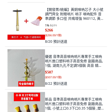
【開發票/統編】黃銅嗩吶芯子 大小號
調門齊全 附贈哨片 哨子 嗩吶配件 音
準調節 多口徑 共鳴增強 960112, 黃銅
芯子D+氣盤+三道筋D, 1個
1
%
$271
$266
(
$266.00/1個
)
8/20
預計送達
優選 音準高音嗩吶哨片專業手工嗩吶
哨片進口塑料哨子高音免修 副廠商品,
1個, 湖南九孔不定調5個裝 高音 精修,
塑料哨子桔黃色 5個哨片 +盒子
$507
(
$507.00/1個
)
8/22
預計送達
新品 音準高音嗩吶哨片專業手工嗩吶
哨片進口塑料哨子高音免修 副廠商品,
1個, 小號上口0.3下口0.35 5個裝 ,塑料