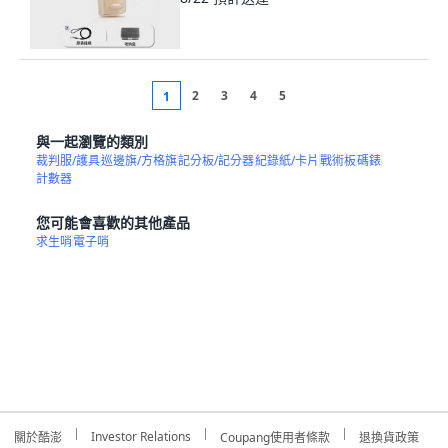
2
3
4
5
1
與一起瀏覽的類別
裁判服/護具
巡邊旗/方格旗
記分板/記分器
紀錄紙/卡片
戰術板
碼錶
計數器
您可能會喜歡的其他產品
求生哨
電子哨
Investor Relations
關於酷澎
Coupang使用者條款
退換貨政策