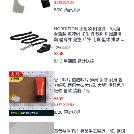
(
$395.00/1個
)
8/20
預計送達
NORDITION 小塑哨 附掛繩 - 6入組
台灣製 狐狸哨 求生哨 裁判哨 團康活
動 體育課 兒童 戶外 比賽 籃球 排球 登
山, 黑色, 1套裝
12
%
$408
$358
8/13 星期四
預計送達
管子哨片 樹脂哨片 通用 免修 耐用 省
力好吹 適用大G/大F調, 大號1個紅色升
級款 靈敏 清脆, 1個
$357
(
$357.00/1個
)
8/20
預計送達
高音嗩吶哨片 專業手工製造, 1個, 定調