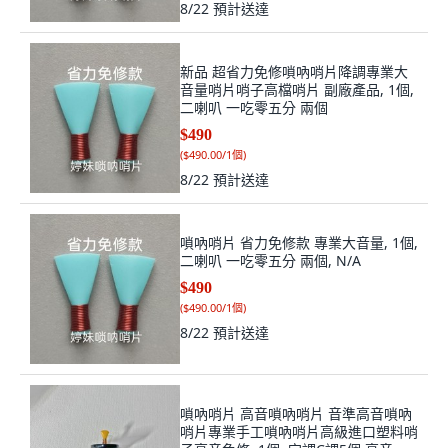
8/22
預計送達
新品 超省力免修嗩吶哨片降調專業大
音量哨片哨子高檔哨片 副廠產品, 1個,
二喇叭 一吃零五分 兩個
$490
(
$490.00/1個
)
8/22
預計送達
嗩吶哨片 省力免修款 專業大音量, 1個,
二喇叭 一吃零五分 兩個, N/A
$490
(
$490.00/1個
)
8/22
預計送達
嗩吶哨片 高音嗩吶哨片 音準高音嗩吶
哨片專業手工嗩吶哨片高級進口塑料哨