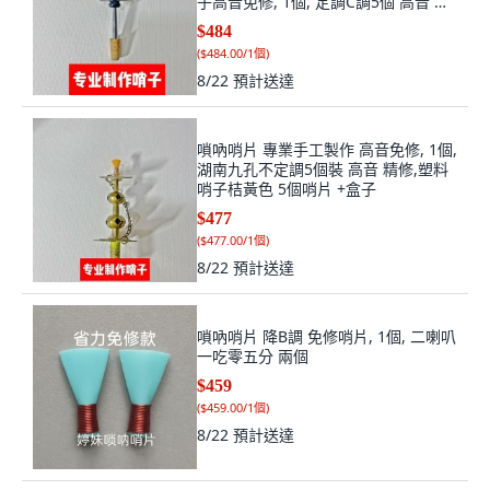
子高音免修, 1個, 定調C調5個 高音 精
修,塑料哨子桔黃色 5個哨片 +盒子
$484
(
$484.00/1個
)
8/22
預計送達
嗩吶哨片 專業手工製作 高音免修, 1個,
湖南九孔不定調5個裝 高音 精修,塑料
哨子桔黃色 5個哨片 +盒子
$477
(
$477.00/1個
)
8/22
預計送達
嗩吶哨片 降B調 免修哨片, 1個, 二喇叭
一吃零五分 兩個
$459
(
$459.00/1個
)
8/22
預計送達