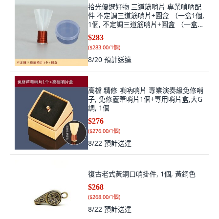
拾光優選好物 三道筋哨片 專業嗩吶配
件 不定調三道筋哨片+圓盒 （一盒1個,
1個, 不定調三道筋哨片+圓盒 （一盒1
個,哨座0.3
$283
(
$283.00/1個
)
8/20
預計送達
高檔 精修 嗩吶哨片 專業演奏級免修哨
子, 免修蘆葦哨片1個+專用哨片盒,大G
調, 1個
$276
(
$276.00/1個
)
8/22
預計送達
復古老式黃銅口哨掛件, 1個, 黃銅色
$268
(
$268.00/1個
)
8/22
預計送達