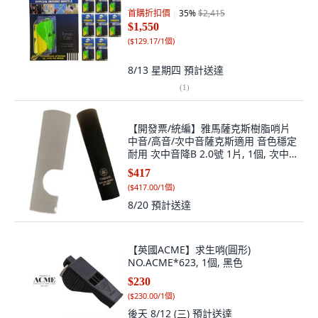
首購折扣價
35
%
$2,415
$1,550
(
$129.17/1個
)
8/13 星期四
預計送達
(
1
)
【開發票/統編】雅馬薩克斯樹脂哨片
中音/高音/次中音薩克斯適用 音色穩定
耐用 次中音降B 2.0號 1片, 1個, 次中
音降B 2.0號 1片
$417
(
$417.00/1個
)
8/20
預計送達
【英國ACME】求生哨(圓形)
NO.ACME*623, 1個, 黑色
$230
(
$230.00/1個
)
後天 8/12 (三)
預計送達