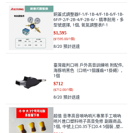
銅蓋式調整器F-1/F-1B-4/F-1B-6/F-1B-
6F/F-2/F-2B-4/F-2B-6/，精準耐用，多
型號選擇, 1個, 氧氣調整表F-1
$1,595
(
$1595.00/1個
)
8/20
預計送達
臺灣裁判口哨 戶外高音訓練哨 附配件,
海豚哨黑色（口哨+1個護齒+1掛繩）,
1個
$712
(
$712.00/1個
)
8/20
預計送達
超值 音準高音嗩吶哨片專業手工嗩吶
哨片進口塑料哨子高音免修 副廠商品,
1個, 中號上口0.35下口0.4 5個裝 ,塑料
哨子桔黃色 5個哨片 +盒子