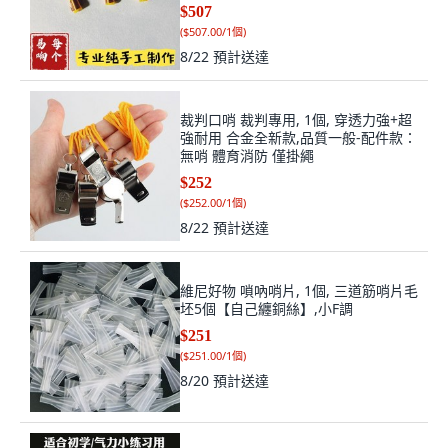
哨子桔黃色 5個哨片 +盒子, 桔黃色
$507
(
$507.00/1個
)
8/22
預計送達
裁判口哨 裁判專用, 1個, 穿透力強+超
強耐用 合金全新款,品質一般-配件款：
無哨 體育消防 僅掛繩
$252
(
$252.00/1個
)
8/22
預計送達
維尼好物 嗩吶哨片, 1個, 三道筋哨片毛
坯5個【自己纏銅絲】,小F調
$251
(
$251.00/1個
)
8/20
預計送達