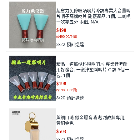
超省力免修嗩吶哨片降調專業大音量哨
片哨子高檔哨片 副廠產品, 1個, 二喇叭
一吃零五分 兩個, N/A
$490
(
$490.00/1個
)
8/22
預計送達
精品一道筋塑料嗩吶哨片 專業音準耐
用好發音, 一道津塑料哨片 C 調 5個一
包, 1個
$198
(
$198.00/1個
)
8/20
預計送達
黃銅口哨 鍍金爆音哨 裁判教練專用,
黃銅金色
$503
8/22
預計送達