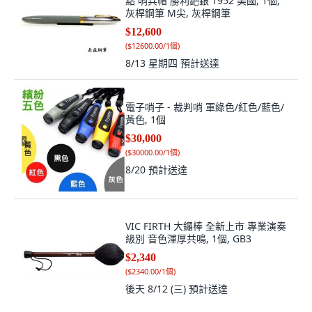
點 哨兵帽 勝利鈀銀 1952 美國, 1個,
灰桿鋼筆 M尖, 灰桿鋼筆
$12,600
(
$12600.00/1個
)
8/13 星期四
預計送達
電子哨子 - 裁判哨 軍綠色/紅色/藍色/
黃色, 1個
$30,000
(
$30000.00/1個
)
8/20
預計送達
VIC FIRTH 大鑼棒 全新上市 專業演奏
級別 音色渾厚共鳴, 1個, GB3
$2,340
(
$2340.00/1個
)
後天 8/12 (三)
預計送達