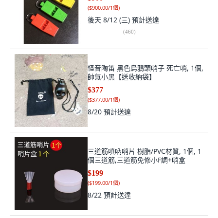
(
$900.00/1個
)
後天 8/12 (三)
預計送達
(
460
)
怪音陶笛 黑色烏鴉頭哨子 死亡哨, 1個,
帥氣小黑【送收納袋】
$377
(
$377.00/1個
)
8/20
預計送達
三道筋嗩吶哨片 樹脂/PVC材質, 1個, 1
個三道筋,三道筋免修小F調+哨盒
$199
(
$199.00/1個
)
8/22
預計送達