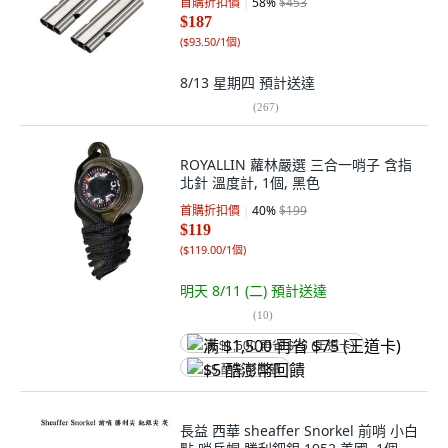
首購折扣價
58
%
$453
$187
(
$93.50/1個
)
8/13 星期四
預計送達
(
267
)
ROYALLIN 蘿林嚴選 三合一哨子 含指
北針 溫度計, 1個, 黑色
首購折扣價
40
%
$199
$119
(
$119.00/1個
)
明天 8/11 (二)
預計送達
(
10
)
满 $1,500 再省 $75 (王道卡)
$5 酷澎幣回饋
長益 西華 sheaffer Snorkel 前哨 小白