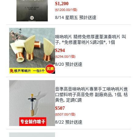
$1,200
(
$1200.00/1個
)
8/14 星期五
預計送達
嗩吶哨片 精修免修厚蘆葦演奏哨片 叫
子, *免修蘆葦哨片S調2個*, 1個
$294
(
$294.00/1個
)
8/20
預計送達
音準高音嗩吶哨片專業手工嗩吶哨片進
口塑料哨子高音免修 副廠商品, 1個, 桔
黃色, 定調C調
$507
(
$507.00/1個
)
8/22
預計送達