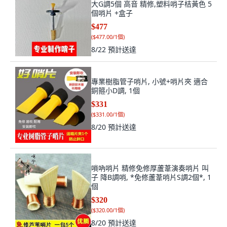
大G調5個 高音 精修,塑料哨子桔黃色 5
個哨片 +盒子
$477
(
$477.00/1個
)
8/22
預計送達
專業樹脂管子哨片, 小號+哨片夾 適合
銅箍小D調, 1個
$331
(
$331.00/1個
)
8/20
預計送達
嗩吶哨片 精修免修厚蘆葦演奏哨片 叫
子 降B調哨, *免修蘆葦哨片S調2個*, 1
個
$320
(
$320.00/1個
)
8/20
預計送達