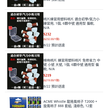
哨片練習用塑料哨片 適合初學/氣力小
練習用, 1個, 6顆中號 通用型 偏軟,
N/A
$232
(
$232.00/1個
)
8/22
預計送達
嗩吶哨片 練習用塑料哨片 免修省力 中
號 小號 大號, 1個, 6顆中號 通用型 偏
軟, N/A
$219
(
$219.00/1個
)
8/22
預計送達
ACME Whistle 龍捲風哨子 T2000 +
旋風哨子 888 套組, 淺綠色, 12套