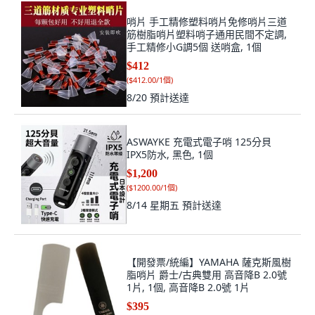
哨片 手工精修塑料哨片免修哨片三道
筋樹脂哨片塑料哨子通用民間不定調,
手工精修小G調5個 送哨盒, 1個
$412
(
$412.00/1個
)
8/20
預計送達
ASWAYKE 充電式電子哨 125分貝
IPX5防水, 黑色, 1個
$1,200
(
$1200.00/1個
)
8/14 星期五
預計送達
【開發票/統編】YAMAHA 薩克斯風樹
脂哨片 爵士/古典雙用 高音降B 2.0號
1片, 1個, 高音降B 2.0號 1片
$395