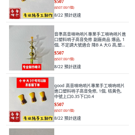
$507
(
$507.00/1個
)
8/22
預計送達
音準高音嗩吶哨片專業手工嗩吶哨片進
口塑料哨子高音免修 副廠商品 爆品, 1
個, 不定調大號適合 降B A 大G 高,塑料
哨子桔黃色 5個哨片 +盒子, 桔黃色, 不
$507
定調大號
(
$507.00/1個
)
8/22
預計送達
good 高音嗩吶哨片專業手工嗩吶哨片
進口塑料哨子高音免修, 1個, 桔黃色,
中號上口0.35下口0.4
$507
(
$507.00/1個
)
8/22
預計送達