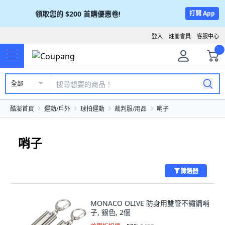
領取您的
$200
首購優惠卷!
打開 App
登入
註冊會員
客服中心
全部
酷澎首頁
運動/戶外
球拍運動
裁判服/用品
哨子
哨子
篩選器
MONACO OLIVE 防身用雙管不鏽鋼哨
子, 銀色, 2個