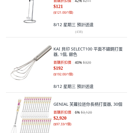
首購折扣價
42
%
$211
$121
(
$121.00/1個
)
8/12 星期三
預計送達
(
438
)
KAI 貝印 SELECT100 平面不鏽鋼打蛋
器, 1個, 銀色
首購折扣價
40
%
$320
$192
(
$192.00/1個
)
8/12 星期三
預計送達
GENIAL 芙蘿拉迷你長柄打蛋器, 30個
首購折扣價
6
%
$3,120
$2,920
(
$97.33/1個
)