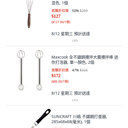
混色, 1個
首購折扣價
50
%
$259
$127
(
$127.00/1個
)
8/12 星期三
預計送達
(
49
)
Maxcook 全不鏽鋼攪拌大醬攪拌棒 迷
你打泡器, 單一顏色, 2個
首購折扣價
47
%
$326
$172
(
$86.00/1個
)
8/12 星期三
預計送達
(
45
)
SUNCRAFT 川嶋 不鏽鋼打蛋器,
285x68x68(毫米), 1個