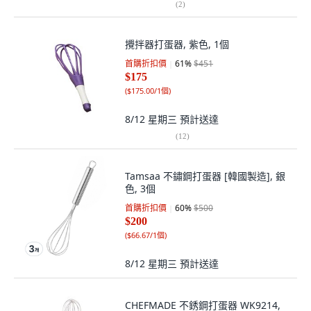
(
2
)
攪拌器打蛋器, 紫色, 1個
首購折扣價
61
%
$451
$175
(
$175.00/1個
)
8/12 星期三
預計送達
(
12
)
Tamsaa 不鏽鋼打蛋器 [韓國製造], 銀
色, 3個
首購折扣價
60
%
$500
$200
(
$66.67/1個
)
8/12 星期三
預計送達
CHEFMADE 不銹鋼打蛋器 WK9214,