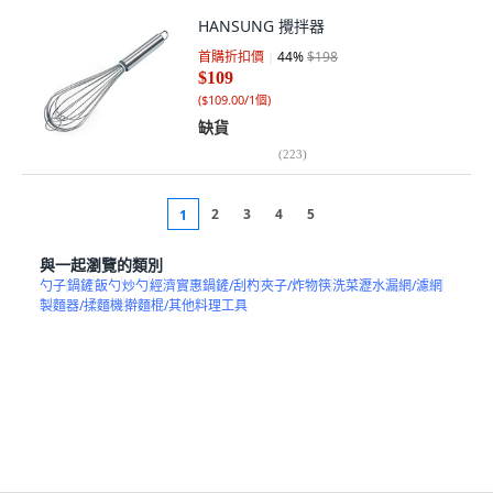
HANSUNG 攪拌器
首購折扣價
44
%
$198
$109
(
$109.00/1個
)
缺貨
(
223
)
2
3
4
5
1
與一起瀏覽的類別
勺子
鍋鏟
飯勺
炒勺
經濟實惠鍋鏟/刮杓
夾子/炸物筷
洗菜瀝水漏網/濾網
製麵器/揉麵機
擀麵棍/其他料理工具