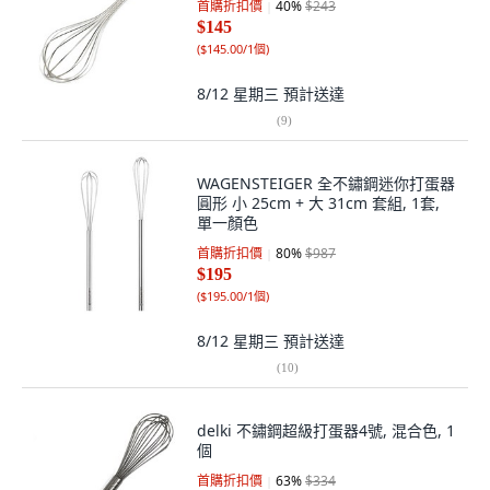
首購折扣價
40
%
$243
$145
(
$145.00/1個
)
8/12 星期三
預計送達
(
9
)
WAGENSTEIGER 全不鏽鋼迷你打蛋器
圓形 小 25cm + 大 31cm 套組, 1套,
單一顏色
首購折扣價
80
%
$987
$195
(
$195.00/1個
)
8/12 星期三
預計送達
(
10
)
delki 不鏽鋼超級打蛋器4號, 混合色, 1
個
首購折扣價
63
%
$334