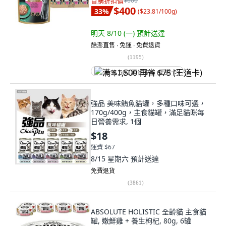
首購折扣價
$600
$400
33
%
(
$23.81/100g
)
明天 8/10 (一)
預計送達
酷澎直售 ∙ 免運 ∙ 免費退貨
(
1195
)
满 $1,500 再省 $75 (王道卡)
強品 美味鮪魚貓罐，多種口味可選，
170g/400g，主食貓罐，滿足貓咪每
日營養需求, 1個
$18
運費 $67
8/15 星期六
預計送達
免費退貨
(
3861
)
ABSOLUTE HOLISTIC 全齡貓 主食貓
罐, 嫩鮮雞 + 養生枸杞, 80g, 6罐