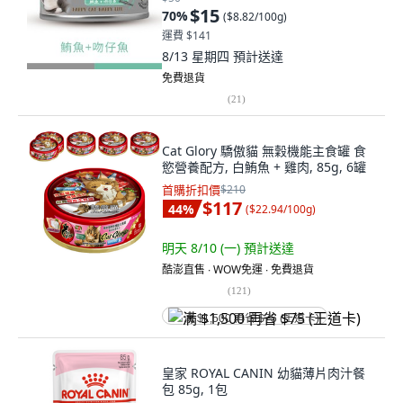
$15
70
%
(
$8.82/100g
)
運費 $141
8/13 星期四
預計送達
免費退貨
(
21
)
Cat Glory 驕傲貓 無穀機能主食罐 食
慾營養配方, 白鮪魚 + 雞肉, 85g, 6罐
首購折扣價
$210
$117
44
%
(
$22.94/100g
)
明天 8/10 (一)
預計送達
酷澎直售 ∙ WOW免運 ∙ 免費退貨
(
121
)
满 $1,500 再省 $75 (王道卡)
皇家 ROYAL CANIN 幼貓薄片肉汁餐
包 85g, 1包