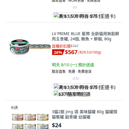
酷澎直售 ∙ WOW免運 ∙ 免費退貨
(
1
)
满 $1,500 再省 $75 (王道卡)
LV PRIME BLUE 藍帶 全齡貓用無穀鮮
肉主食罐, 24個, 鮪魚 + 鮮蝦, 80g
首購折扣價
$767
$567
26
%
(
$29.53/100g
)
明天 8/10 (一)
預計送達
酷澎直售 ∙ 免運 ∙ 免費退貨
(
15
)
满 $1,500 再省 $75 (王道卡)
$37 酷澎幣回饋
3貓2館 Jing 靖 美味貓罐 80g 貓罐頭
貓餐罐 副食罐 幼貓罐
$24