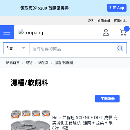
領取您的
$200
首購優惠卷!
打開 App
登入
註冊會員
客服中心
全部
酷澎首頁
寵物
貓飼料
濕糧/軟飼料
濕糧/軟飼料
篩選器
Hill's 希爾思 SCIENCE DIET 成貓 完
美消化主食罐頭, 雞肉 + 蔬菜 + 米,
82g, 6罐