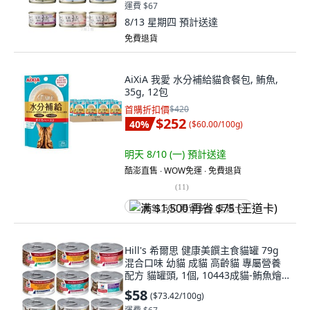
運費 $67
8/13 星期四
預計送達
免費退貨
AiXiA 我愛 水分補給貓食餐包, 鮪魚,
35g, 12包
首購折扣價
$420
$252
40
%
(
$60.00/100g
)
明天 8/10 (一)
預計送達
酷澎直售 ∙ WOW免運 ∙ 免費退貨
(
11
)
满 $1,500 再省 $75 (王道卡)
Hill's 希爾思 健康美饌主食貓罐 79g
混合口味 幼貓 成貓 高齡貓 專屬營養
配方 貓罐頭, 1個, 10443成貓-鮪魚燴
胡蘿蔔
$58
(
$73.42/100g
)