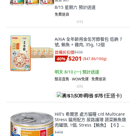
運費 $67
8/15 星期六
預計送達
免費退貨
(
11
)
AiXiA 全年齡用金缶芳醇餐包 低鈉 7
號, 鮪魚 + 雞肉, 35g, 12個
首購折扣價
$336
$201
40
%
(
$47.86/100g
)
明天 8/10 (一)
預計送達
酷澎直售 ∙ WOW免運 ∙ 免費退貨
(
25
)
满 $1,500 再省 $75 (王道卡)
Hill's 希爾思 處方貓糧 c/d Multicare
Stress 貓用配方 尿路護理 蔬菜鮪魚燉
肉罐頭, 1個, Stress【鮪魚】【６】罐,
82g, 鮪魚
$498