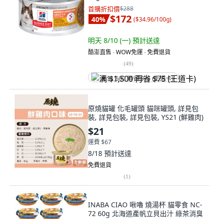
首購折扣價
$288
$172
40
%
(
$34.96/100g
)
明天 8/10 (一)
預計送達
酷澎直售 ∙ WOW免運 ∙ 免費退貨
(
49
)
满 $1,500 再省 $75 (王道卡)
原燒貓罐 化毛罐頭 貓咪罐頭, 詳見包
裝, 詳見包裝, 詳見包裝, YS21 (鮮雞肉)
$21
運費 $67
8/18
預計送達
免費退貨
(
1
)
INABA CIAO 啾嚕 燒湯杯 貓零食 NC-
72 60g 北海道產帆立貝出汁 綠茶消臭