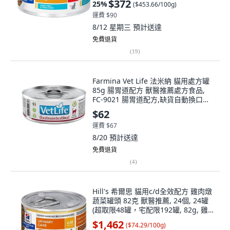
$372
25
%
(
$453.66/100g
)
運費 $90
8/12 星期三
預計送達
免費退貨
(
19
)
Farmina Vet Life 法米納 貓用處方罐
85g 腸胃道配方 獸醫推薦處方食品,
FC-9021 腸胃道配方,缺貨自動換口味
勿接受勿下單, 1個
$62
運費 $67
8/20
預計送達
免費退貨
(
4
)
Hill's 希爾思 貓用c/d全效配方 雞肉燉
蔬菜罐頭 82克 獸醫推薦, 24個, 24罐
(超取限48罐，宅配限192罐, 82g, 雞
肉+蔬菜
$1,462
(
$74.29/100g
)