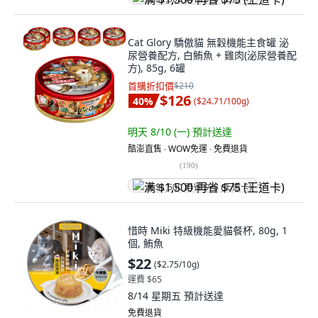
Cat Glory 驕傲貓 無穀機能主食罐 泌
尿營養配方, 白鮪魚 + 雞肉(泌尿營養配
方), 85g, 6罐
首購折扣價
$210
$126
40
%
(
$24.71/100g
)
明天 8/10 (一)
預計送達
酷澎直售 ∙ WOW免運 ∙ 免費退貨
(
190
)
满 $1,500 再省 $75 (王道卡)
惜時 Miki 特級機能愛貓餐杯, 80g, 1
個, 鮪魚
$22
(
$2.75/10g
)
運費 $65
8/14 星期五
預計送達
免費退貨