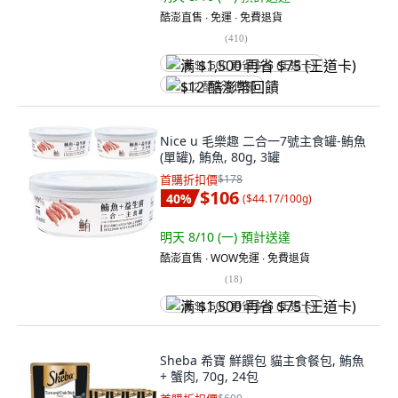
酷澎直售 ∙ 免運 ∙ 免費退貨
(
410
)
满 $1,500 再省 $75 (王道卡)
$12 酷澎幣回饋
Nice u 毛樂趣 二合一7號主食罐-鮪魚
(單罐), 鮪魚, 80g, 3罐
首購折扣價
$178
$106
40
%
(
$44.17/100g
)
明天 8/10 (一)
預計送達
酷澎直售 ∙ WOW免運 ∙ 免費退貨
(
18
)
满 $1,500 再省 $75 (王道卡)
Sheba 希寶 鮮饌包 貓主食餐包, 鮪魚
+ 蟹肉, 70g, 24包