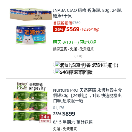
INABA CIAO 啾嚕 近海罐, 80g, 24罐,
鰹魚+干貝
首購折扣價
$769
$569
26
%
(
$2.96/10g
)
明天 8/10 (一)
預計送達
酷澎直售 ∙ 免運 ∙ 免費退貨
(
968
)
满 $1,500 再省 $75 (王道卡)
$46 酷澎幣回饋
Nurture PRO 天然密碼 永恆無穀主食
貓罐80g【24罐組】, 1個, 快速隨機出
口味,超取限一箱
$1,176
$899
23
%
8/15 星期六
預計送達
免運 ∙ 免費退貨