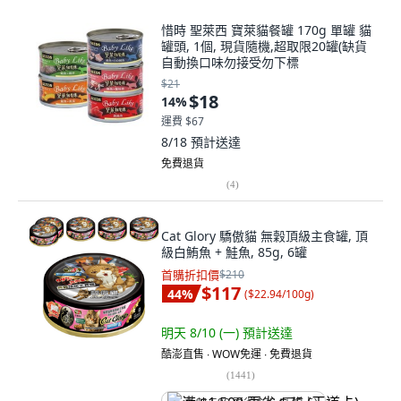
惜時 聖萊西 寶萊貓餐罐 170g 單罐 貓
罐頭, 1個, 現貨隨機,超取限20罐(缺貨
自動換口味勿接受勿下標
$21
$18
14
%
運費 $67
8/18
預計送達
免費退貨
(
4
)
Cat Glory 驕傲貓 無穀頂級主食罐, 頂
級白鮪魚 + 鮭魚, 85g, 6罐
首購折扣價
$210
$117
44
%
(
$22.94/100g
)
明天 8/10 (一)
預計送達
酷澎直售 ∙ WOW免運 ∙ 免費退貨
(
1441
)