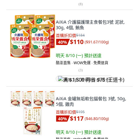
(
8
)
AiXiA 介護貓護理主食餐包3號 泥狀,
30g, 4個, 鮪魚
首購折扣價
$184
$110
40
%
(
$91.67/100g
)
明天 8/10 (一)
預計送達
酷澎直售 ∙ WOW免運 ∙ 免費退貨
(
3
)
满 $1,500 再省 $75 (王道卡)
AiXiA 金罐無垢軟包貓餐包 3號, 50g,
5個, 雞肉
首購折扣價
$195
$117
40
%
(
$46.80/100g
)
明天 8/10 (一)
預計送達