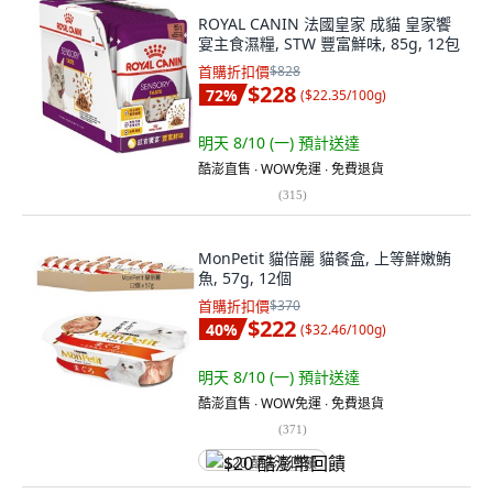
ROYAL CANIN 法國皇家 成貓 皇家饗
宴主食濕糧, STW 豐富鮮味, 85g, 12包
首購折扣價
$828
$228
72
%
(
$22.35/100g
)
明天 8/10 (一)
預計送達
酷澎直售 ∙ WOW免運 ∙ 免費退貨
(
315
)
MonPetit 貓倍麗 貓餐盒, 上等鮮嫩鮪
魚, 57g, 12個
首購折扣價
$370
$222
40
%
(
$32.46/100g
)
明天 8/10 (一)
預計送達
酷澎直售 ∙ WOW免運 ∙ 免費退貨
(
371
)
$20 酷澎幣回饋