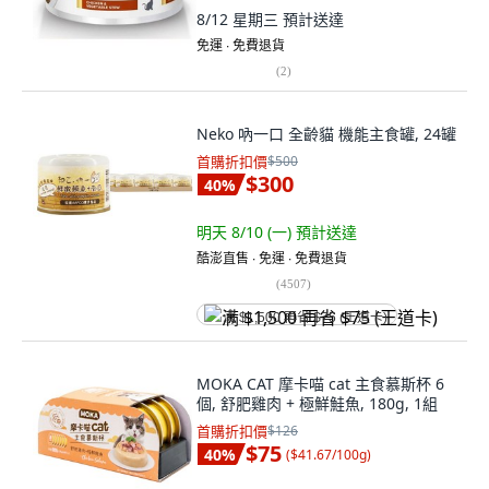
8/12 星期三
預計送達
免運 ∙ 免費退貨
(
2
)
Neko 吶一口 全齡貓 機能主食罐, 24罐
首購折扣價
$500
$300
40
%
明天 8/10 (一)
預計送達
酷澎直售 ∙ 免運 ∙ 免費退貨
(
4507
)
满 $1,500 再省 $75 (王道卡)
MOKA CAT 摩卡喵 cat 主食慕斯杯 6
個, 舒肥雞肉 + 極鮮鮭魚, 180g, 1組
首購折扣價
$126
$75
40
%
(
$41.67/100g
)