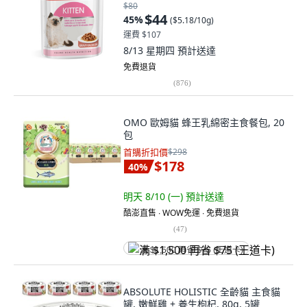
$80
$44
45
%
(
$5.18/10g
)
運費 $107
8/13 星期四
預計送達
免費退貨
(
876
)
OMO 歐姆貓 蜂王乳綿密主食餐包, 20
包
首購折扣價
$298
$178
40
%
明天 8/10 (一)
預計送達
酷澎直售 ∙ WOW免運 ∙ 免費退貨
(
47
)
满 $1,500 再省 $75 (王道卡)
ABSOLUTE HOLISTIC 全齡貓 主食貓
罐, 嫩鮮雞 + 養生枸杞, 80g, 5罐