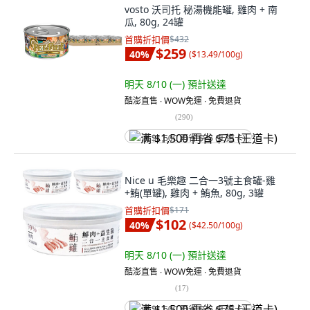
vosto 沃司托 秘湯機能罐, 雞肉 + 南
瓜, 80g, 24罐
首購折扣價
$432
$259
40
%
(
$13.49/100g
)
明天 8/10 (一)
預計送達
酷澎直售 ∙ WOW免運 ∙ 免費退貨
(
290
)
满 $1,500 再省 $75 (王道卡)
Nice u 毛樂趣 二合一3號主食罐-雞
+鮪(單罐), 雞肉 + 鮪魚, 80g, 3罐
首購折扣價
$171
$102
40
%
(
$42.50/100g
)
明天 8/10 (一)
預計送達
酷澎直售 ∙ WOW免運 ∙ 免費退貨
(
17
)
满 $1,500 再省 $75 (王道卡)