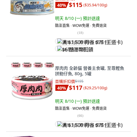
$115
40
%
(
$35.94/100g
)
明天 8/10 (一)
預計送達
酷澎直售 ∙ WOW免運 ∙ 免費退貨
(
18
)
满 $1,500 再省 $75 (王道卡)
$6 酷澎幣回饋
厚肉肉 全齡貓 營養主食罐, 至尊鰹魚
拼魩仔魚, 80g, 5罐
首購折扣價
$195
$117
40
%
(
$29.25/100g
)
明天 8/10 (一)
預計送達
酷澎直售 ∙ WOW免運 ∙ 免費退貨
(
66
)
满 $1,500 再省 $75 (王道卡)