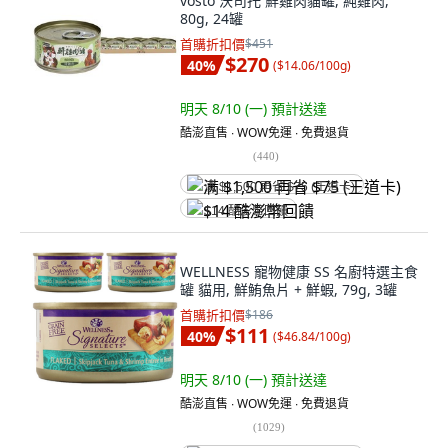
vosto 沃司托 鮮雞肉貓罐, 純雞肉,
80g, 24罐
首購折扣價
$451
$270
40
%
(
$14.06/100g
)
明天 8/10 (一)
預計送達
酷澎直售 ∙ WOW免運 ∙ 免費退貨
(
440
)
满 $1,500 再省 $75 (王道卡)
$14 酷澎幣回饋
WELLNESS 寵物健康 SS 名廚特選主食
罐 貓用, 鮮鮪魚片 + 鮮蝦, 79g, 3罐
首購折扣價
$186
$111
40
%
(
$46.84/100g
)
明天 8/10 (一)
預計送達
酷澎直售 ∙ WOW免運 ∙ 免費退貨
(
1029
)