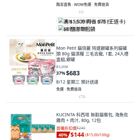
酷澎直售 ∙ WOW免運 ∙ 免費退貨
(
1
)
满 $1,500 再省 $75 (王道卡)
$8 酷澎幣回饋
Mon Petit 貓倍麗 特選銀罐系列貓罐
頭 80g 貓濕糧 三毛吉寵, 1套, 24入禮
盒組,銀罐
$1,098
$683
37
%
8/12 星期三
預計送達
免運 ∙ 免費退貨
(
72
)
KUCINTA 科西塔 無穀貓餐包, 海魚佐
雞肉 + 肉汁, 80g, 12包
首購折扣價
$240
$144
40
%
(
$15.00/100g
)