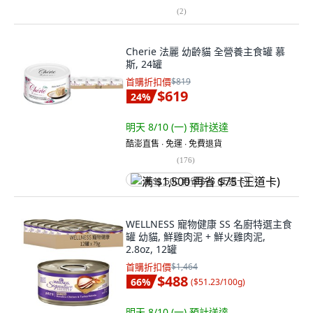
(
2
)
Cherie 法麗 幼齡貓 全營養主食罐 慕
斯, 24罐
首購折扣價
$819
$619
24
%
明天 8/10 (一)
預計送達
酷澎直售 ∙ 免運 ∙ 免費退貨
(
176
)
满 $1,500 再省 $75 (王道卡)
WELLNESS 寵物健康 SS 名廚特選主食
罐 幼貓, 鮮雞肉泥 + 鮮火雞肉泥,
2.8oz, 12罐
首購折扣價
$1,464
$488
66
%
(
$51.23/100g
)
明天 8/10 (一)
預計送達