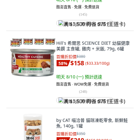
酷澎直售 ∙ 免運 ∙ 免費退貨
(
145
)
满 $1,500 再省 $75 (王道卡)
Hill's 希爾思 SCIENCE DIET 幼貓健康
美饌 主食罐, 雞肉 + 米飯, 79g, 6罐
首購折扣價
$380
$158
58
%
(
$33.33/100g
)
明天 8/10 (一)
預計送達
酷澎直售 ∙ WOW免運 ∙ 免費退貨
(
248
)
满 $1,500 再省 $75 (王道卡)
by CAT 喵洽普 貓咪凍乾零食, 新鮮鮭
魚, 140g, 1罐
首購折扣價
$350