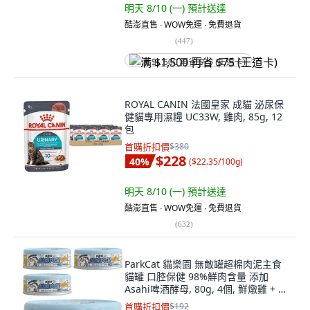
明天 8/10 (一)
預計送達
酷澎直售 ∙ WOW免運 ∙ 免費退貨
(
447
)
满 $1,500 再省 $75 (王道卡)
ROYAL CANIN 法國皇家 成貓 泌尿保
健貓專用濕糧 UC33W, 雞肉, 85g, 12
包
首購折扣價
$380
$228
40
%
(
$22.35/100g
)
明天 8/10 (一)
預計送達
酷澎直售 ∙ WOW免運 ∙ 免費退貨
(
632
)
ParkCat 貓樂園 無敵罐超棉肉泥主食
貓罐 口腔保健 98%鮮肉含量 添加
Asahi啤酒酵母, 80g, 4個, 鮮燉雞 + 活
游鮭魚
首購折扣價
$192