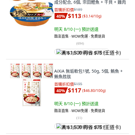
成分配合, 6個, 宗田鰹魚 + 干貝 + 雞肉
首購折扣價
$189
$113
40
%
(
$3.14/10g
)
明天 8/10 (一)
預計送達
酷澎直售 ∙ WOW免運 ∙ 免費退貨
(
694
)
满 $1,500 再省 $75 (王道卡)
AiXiA 無垢軟包1號, 50g, 5個, 鮪魚 +
鮪魚胜肽
首購折扣價
$195
$117
40
%
(
$46.80/100g
)
明天 8/10 (一)
預計送達
酷澎直售 ∙ WOW免運 ∙ 免費退貨
(
11
)
满 $1,500 再省 $75 (王道卡)