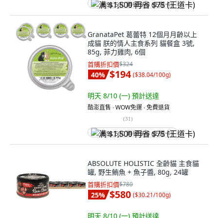
满 $1,500 再省 $75 (王道卡)
GranataPet 葛蕾特 12個月月齡以上
成貓 朕的情人主食系列 貓餐盒 3號,
85g, 菲力雞肉, 6個
首購折扣價
$324
$194
40
%
(
$38.04/100g
)
明天 8/10 (一)
預計送達
酷澎直售 ∙ WOW免運 ∙ 免費退貨
(
31
)
满 $1,500 再省 $75 (王道卡)
ABSOLUTE HOLISTIC 全齡貓 主食貓
罐, 野生鮪魚 + 魚子醬, 80g, 24罐
首購折扣價
$780
$580
25
%
(
$30.21/100g
)
明天 8/10 (一)
預計送達