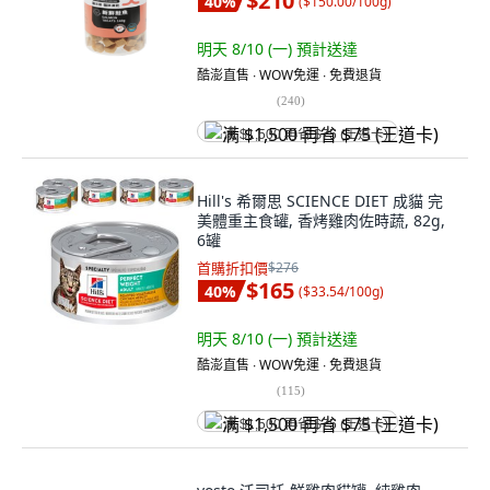
$210
40
%
(
$150.00/100g
)
明天 8/10 (一)
預計送達
酷澎直售 ∙ WOW免運 ∙ 免費退貨
(
240
)
满 $1,500 再省 $75 (王道卡)
Hill's 希爾思 SCIENCE DIET 成貓 完
美體重主食罐, 香烤雞肉佐時蔬, 82g,
6罐
首購折扣價
$276
$165
40
%
(
$33.54/100g
)
明天 8/10 (一)
預計送達
酷澎直售 ∙ WOW免運 ∙ 免費退貨
(
115
)
满 $1,500 再省 $75 (王道卡)