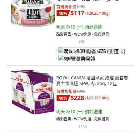
首購折扣價
$195
$117
40
%
(
$29.25/100g
)
明天 8/10 (一)
預計送達
酷澎直售 ∙ WOW免運 ∙ 免費退貨
(
20
)
满 $1,500 再省 $75 (王道卡)
$9 酷澎幣回饋
ROYAL CANIN 法國皇家 成貓 感官饗
宴主食濕糧 SFW, 肉, 85g, 12包
首購折扣價
$380
$228
40
%
(
$22.35/100g
)
明天 8/10 (一)
預計送達
酷澎直售 ∙ WOW免運 ∙ 免費退貨
(
172
)