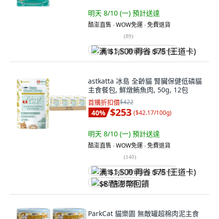
明天 8/10 (一)
預計送達
酷澎直售 ∙ WOW免運 ∙ 免費退貨
(
89
)
满 $1,500 再省 $75 (王道卡)
astkatta 冰島 全齡貓 腎臟保健低磷貓
主食餐包, 鮮燉鮪魚肉, 50g, 12包
首購折扣價
$422
$253
40
%
(
$42.17/100g
)
明天 8/10 (一)
預計送達
酷澎直售 ∙ WOW免運 ∙ 免費退貨
(
140
)
满 $1,500 再省 $75 (王道卡)
$8 酷澎幣回饋
ParkCat 貓樂園 無敵罐超棉肉泥主食