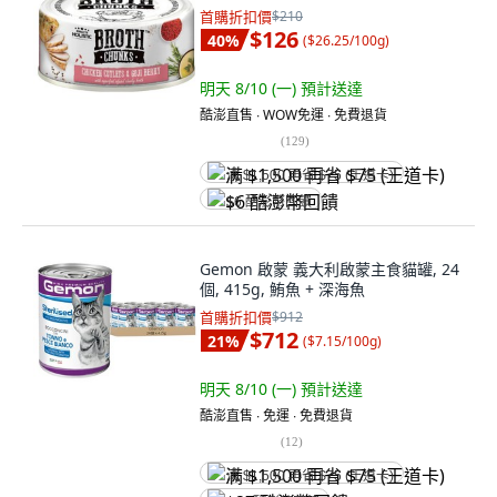
首購折扣價
$210
$126
40
%
(
$26.25/100g
)
明天 8/10 (一)
預計送達
酷澎直售 ∙ WOW免運 ∙ 免費退貨
(
129
)
满 $1,500 再省 $75 (王道卡)
$6 酷澎幣回饋
Gemon 啟蒙 義大利啟蒙主食貓罐, 24
個, 415g, 鮪魚 + 深海魚
首購折扣價
$912
$712
21
%
(
$7.15/100g
)
明天 8/10 (一)
預計送達
酷澎直售 ∙ 免運 ∙ 免費退貨
(
12
)
满 $1,500 再省 $75 (王道卡)