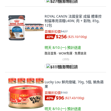
$27 酷澎幣回饋
ROYAL CANIN 法國皇家 成貓 體重控
制貓專用濕糧L40W, 肉 + 穀物, 85g,
12包
首購折扣價
$427
$256
40
%
(
$25.10/100g
)
明天 8/10 (一)
預計送達
酷澎直售 ∙ WOW免運 ∙ 免費退貨
(
193
)
$11 酷澎幣回饋
Lucky Lou 鮮肉燉罐, 70g, 5個, 鮪魚蘋
果
首購折扣價
$160
$96
40
%
(
$27.43/100g
)
明天 8/10 (一)
預計送達