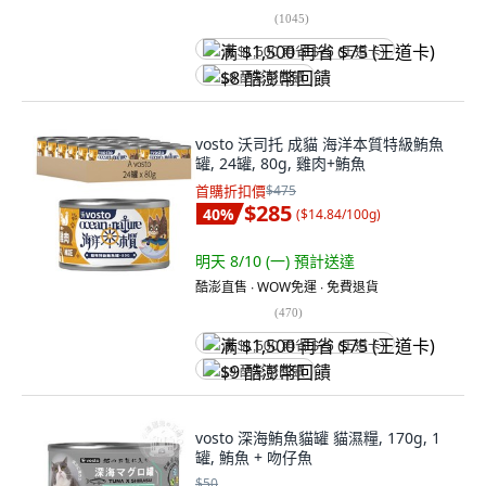
(
1045
)
满 $1,500 再省 $75 (王道卡)
$8 酷澎幣回饋
vosto 沃司托 成貓 海洋本質特級鮪魚
罐, 24罐, 80g, 雞肉+鮪魚
首購折扣價
$475
$285
40
%
(
$14.84/100g
)
明天 8/10 (一)
預計送達
酷澎直售 ∙ WOW免運 ∙ 免費退貨
(
470
)
满 $1,500 再省 $75 (王道卡)
$9 酷澎幣回饋
vosto 深海鮪魚貓罐 貓濕糧, 170g, 1
罐, 鮪魚 + 吻仔魚
$50