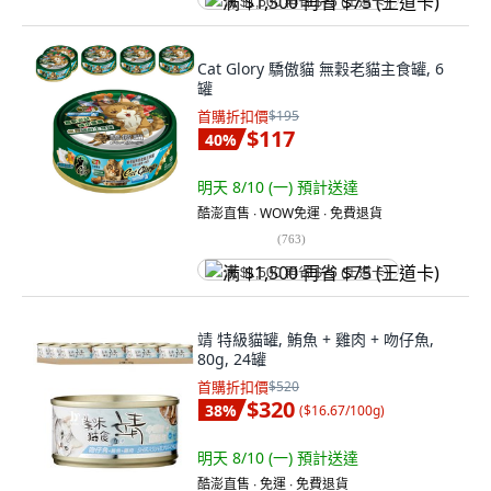
满 $1,500 再省 $75 (王道卡)
Cat Glory 驕傲貓 無穀老貓主食罐, 6
罐
首購折扣價
$195
$117
40
%
明天 8/10 (一)
預計送達
酷澎直售 ∙ WOW免運 ∙ 免費退貨
(
763
)
满 $1,500 再省 $75 (王道卡)
靖 特級貓罐, 鮪魚 + 雞肉 + 吻仔魚,
80g, 24罐
首購折扣價
$520
$320
38
%
(
$16.67/100g
)
明天 8/10 (一)
預計送達
酷澎直售 ∙ 免運 ∙ 免費退貨