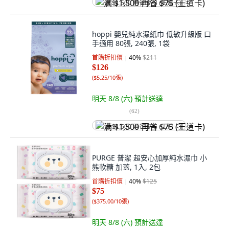
满 $1,500 再省 $75 (王道卡)
hoppi 嬰兒純水濕紙巾 低敏升級版 口
手適用 80張, 240張, 1袋
首購折扣價
40
%
$211
$126
(
$5.25/10張
)
明天 8/8 (六)
預計送達
(
62
)
满 $1,500 再省 $75 (王道卡)
PURGE 普潔 超安心加厚純水濕巾 小
熊軟糖 加蓋, 1入, 2包
首購折扣價
40
%
$125
$75
(
$375.00/10張
)
明天 8/8 (六)
預計送達