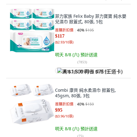
菲力家族 Felix Baby 菲力寶寶 純水嬰
兒濕巾 掀蓋式, 80張, 5包
首購折扣價
40
%
$195
$117
(
$2.93/10張
)
明天 8/8 (六)
預計送達
(
7853
)
满 $1,500 再省 $75 (王道卡)
Combi 康貝 純水柔濕巾 掀蓋包,
45gsm, 80張, 3包
首購折扣價
40
%
$159
$95
(
$3.96/10張
)
明天 8/8 (六)
預計送達
(
75
)