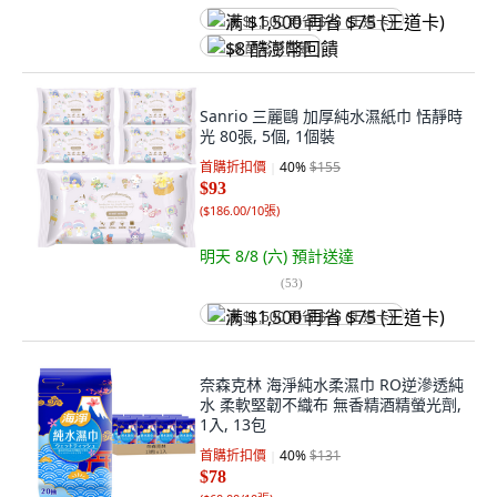
满 $1,500 再省 $75 (王道卡)
$8 酷澎幣回饋
Sanrio 三麗鷗 加厚純水濕紙巾 恬靜時
光 80張, 5個, 1個裝
首購折扣價
40
%
$155
$93
(
$186.00/10張
)
明天 8/8 (六)
預計送達
(
53
)
满 $1,500 再省 $75 (王道卡)
奈森克林 海淨純水柔濕巾 RO逆滲透純
水 柔軟堅韌不織布 無香精酒精螢光劑,
1入, 13包
首購折扣價
40
%
$131
$78