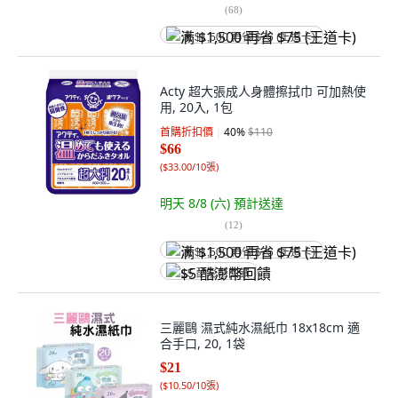
(
68
)
满 $1,500 再省 $75 (王道卡)
Acty 超大張成人身體擦拭巾 可加熱使
用, 20入, 1包
首購折扣價
40
%
$110
$66
(
$33.00/10張
)
明天 8/8 (六)
預計送達
(
12
)
满 $1,500 再省 $75 (王道卡)
$5 酷澎幣回饋
三麗鷗 濕式純水濕紙巾 18x18cm 適
合手口, 20, 1袋
$21
(
$10.50/10張
)