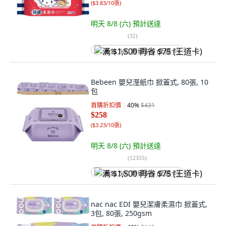
(
$3.83/10張
)
明天 8/8 (六)
預計送達
(
32
)
满 $1,500 再省 $75 (王道卡)
Bebeen 嬰兒溼紙巾 掀蓋式, 80張, 10
包
首購折扣價
40
%
$431
$258
(
$3.23/10張
)
明天 8/8 (六)
預計送達
(
12355
)
满 $1,500 再省 $75 (王道卡)
nac nac EDI 嬰兒潔膚柔濕巾 掀蓋式,
3包, 80張, 250gsm