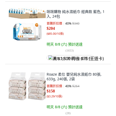
咪咪購物 純水濕紙巾 經典款 藍色, 1
入, 24包
首購折扣價
40
%
$340
$204
(
$85.00/10張
)
明天 8/8 (六)
預計送達
(
1653
)
满 $1,500 再省 $75 (王道卡)
Roaze 柔仕 嬰兒純水濕紙巾 80張,
633g, 240張, 2袋
首購折扣價
40
%
$264
$158
(
$3.29/10張
)
明天 8/8 (六)
預計送達
(
28
)