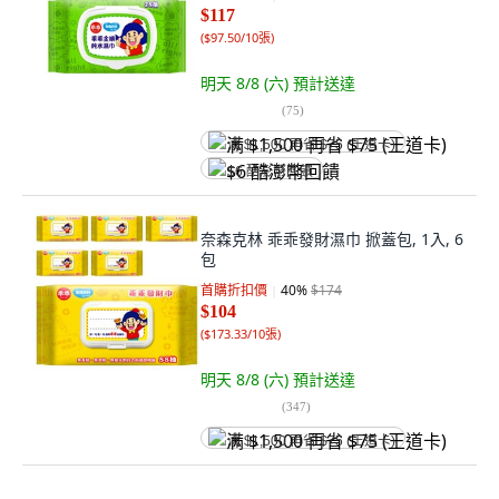
$117
(
$97.50/10張
)
明天 8/8 (六)
預計送達
(
75
)
满 $1,500 再省 $75 (王道卡)
$6 酷澎幣回饋
奈森克林 乖乖發財濕巾 掀蓋包, 1入, 6
包
首購折扣價
40
%
$174
$104
(
$173.33/10張
)
明天 8/8 (六)
預計送達
(
347
)
满 $1,500 再省 $75 (王道卡)