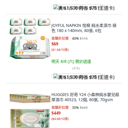
满 $1,500 再省 $75 (王道卡)
JOYFUL NAPKIN 悅棉 純水柔濕巾 綠
色 180 x 140mm, 80張, 6包
首購折扣價
40
%
$115
$69
(
$1.44/10張
)
明天 8/8 (六)
預計送達
(
470
)
满 $1,500 再省 $75 (王道卡)
HUGGIES 好奇 Y24 小森林純水嬰兒超
厚濕巾 40523, 12個, 80張, 70gsm
首購折扣價
30
%
$649
$449
(
$4.68/10張
)