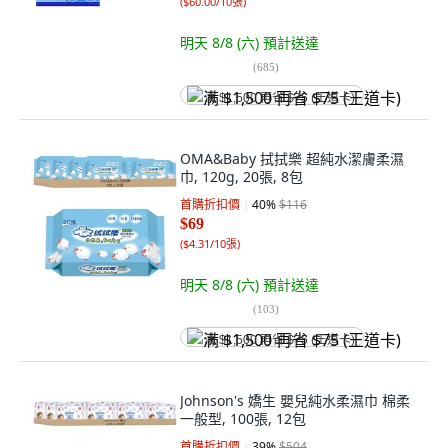
(
$60.00/10張
)
明天 8/8 (六)
預計送達
(
685
)
满 $1,500 再省 $75 (王道卡)
OMA&Baby 拭拭樂 超純水潔膚柔濕
巾, 120g, 20張, 8包
首購折扣價
40
%
$116
$69
(
$4.31/10張
)
明天 8/8 (六)
預計送達
(
103
)
满 $1,500 再省 $75 (王道卡)
Johnson's 嬌生 嬰兒純水柔濕巾 棉柔
一般型, 100張, 12包
首購折扣價
39
%
$504