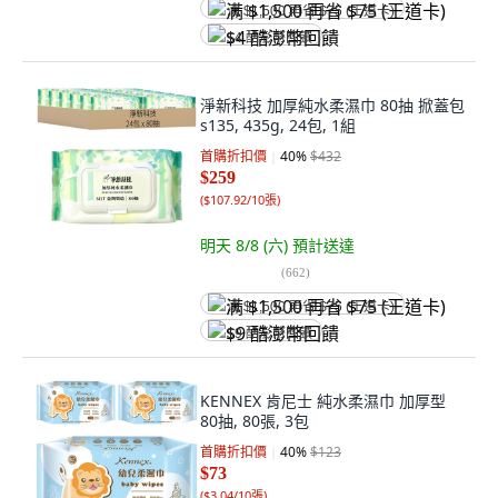
满 $1,500 再省 $75 (王道卡)
$4 酷澎幣回饋
淨新科技 加厚純水柔濕巾 80抽 掀蓋包
s135, 435g, 24包, 1組
首購折扣價
40
%
$432
$259
(
$107.92/10張
)
明天 8/8 (六)
預計送達
(
662
)
满 $1,500 再省 $75 (王道卡)
$9 酷澎幣回饋
KENNEX 肯尼士 純水柔濕巾 加厚型
80抽, 80張, 3包
首購折扣價
40
%
$123
$73
(
$3.04/10張
)