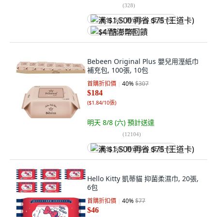
(
328
)
满 $1,500 再省 $75 (王道卡)
$4 酷澎幣回饋
Bebeen Original Plus 嬰兒用溼紙巾
補充包, 100張, 10包
首購折扣價
40
%
$307
$184
(
$1.84/10張
)
明天 8/8 (六)
預計送達
(
12104
)
满 $1,500 再省 $75 (王道卡)
Hello Kitty 凱蒂貓 抑菌柔濕巾, 20張,
6包
首購折扣價
40
%
$77
$46