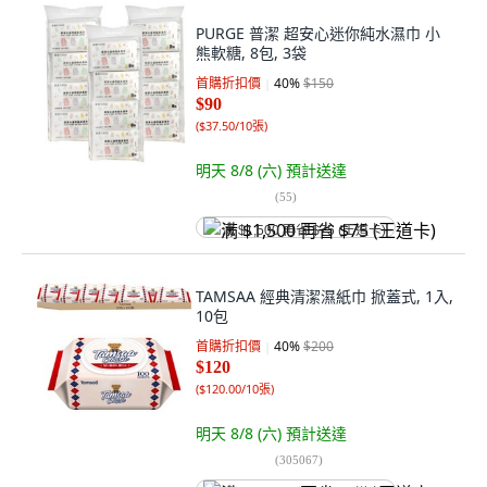
PURGE 普潔 超安心迷你純水濕巾 小
熊軟糖, 8包, 3袋
首購折扣價
40
%
$150
$90
(
$37.50/10張
)
明天 8/8 (六)
預計送達
(
55
)
满 $1,500 再省 $75 (王道卡)
TAMSAA 經典清潔濕紙巾 掀蓋式, 1入,
10包
首購折扣價
40
%
$200
$120
(
$120.00/10張
)
明天 8/8 (六)
預計送達
(
305067
)