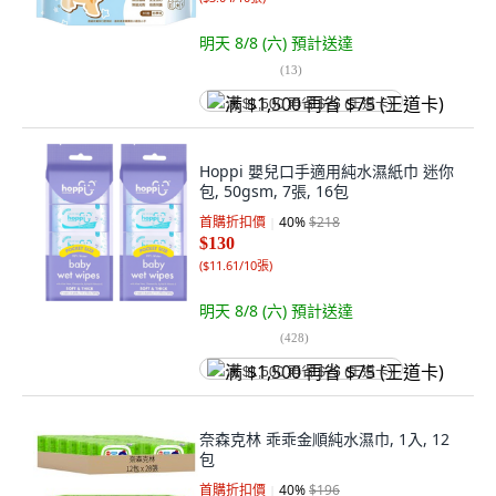
明天 8/8 (六)
預計送達
(
13
)
满 $1,500 再省 $75 (王道卡)
Hoppi 嬰兒口手適用純水濕紙巾 迷你
包, 50gsm, 7張, 16包
首購折扣價
40
%
$218
$130
(
$11.61/10張
)
明天 8/8 (六)
預計送達
(
428
)
满 $1,500 再省 $75 (王道卡)
奈森克林 乖乖金順純水濕巾, 1入, 12
包
首購折扣價
40
%
$196