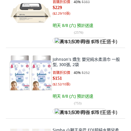
首購折扣價
40
%
$383
$229
(
$2.29/10張
)
明天 8/8 (六)
預計送達
(
2576
)
满 $1,500 再省 $75 (王道卡)
Johnson's 嬌生 嬰兒純水柔濕巾 一般
型, 300張, 2袋
首購折扣價
40
%
$252
$151
(
$2.52/10張
)
明天 8/8 (六)
預計送達
(
753
)
满 $1,500 再省 $75 (王道卡)
Simba 小獅王辛巴 EDI超純水嬰兒柔