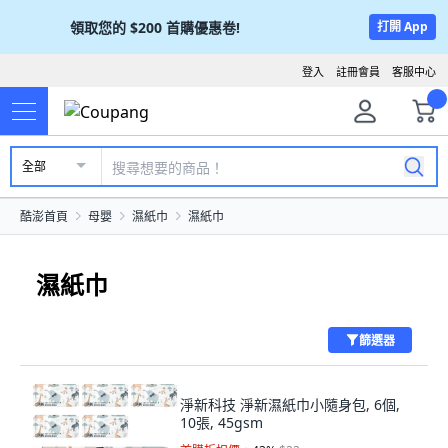
領取您的
$200
首購優惠卷!
打開 App
登入
註冊會員
客服中心
全部
酷澎首頁
母嬰
濕紙巾
濕紙巾
濕紙巾
篩選器
淨新科技 淨新濕紙巾小隨身包, 6個,
10張, 45gsm