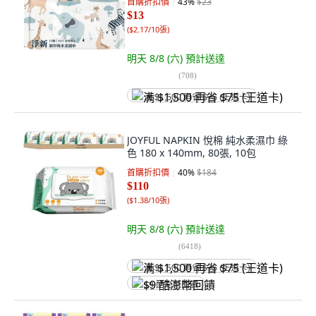
首購折扣價
43
%
$23
$13
(
$2.17/10張
)
明天 8/8 (六)
預計送達
(
708
)
满 $1,500 再省 $75 (王道卡)
JOYFUL NAPKIN 悅棉 純水柔濕巾 綠
色 180 x 140mm, 80張, 10包
首購折扣價
40
%
$184
$110
(
$1.38/10張
)
明天 8/8 (六)
預計送達
(
6418
)
满 $1,500 再省 $75 (王道卡)
$9 酷澎幣回饋