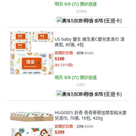
明天 8/8 (六)
預計送達
(
2364
)
满 $1,500 再省 $75 (王道卡)
US baby 優生 維生素C嬰兒柔濕巾 清
爽型, 80張, 4包
首購折扣價
40
%
$168
$100
(
$3.13/10張
)
明天 8/8 (六)
預計送達
(
103
)
满 $1,500 再省 $75 (王道卡)
HUGGIES 好奇 奇奇蒂蒂加厚型純水嬰
兒濕巾, 70張, 16包, 420g
首購折扣價
33
%
$599
$399