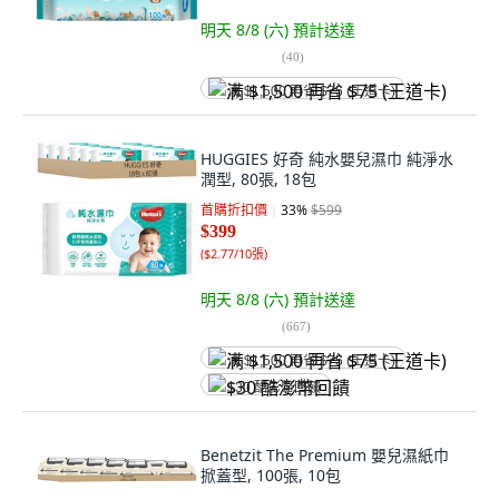
明天 8/8 (六)
預計送達
(
40
)
满 $1,500 再省 $75 (王道卡)
HUGGIES 好奇 純水嬰兒濕巾 純淨水
潤型, 80張, 18包
首購折扣價
33
%
$599
$399
(
$2.77/10張
)
明天 8/8 (六)
預計送達
(
667
)
满 $1,500 再省 $75 (王道卡)
$30 酷澎幣回饋
Benetzit The Premium 嬰兒濕紙巾
掀蓋型, 100張, 10包