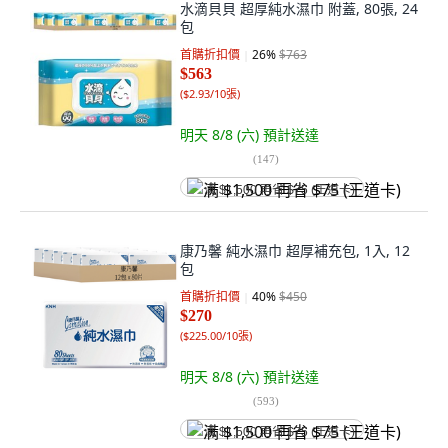
水滴貝貝 超厚純水濕巾 附蓋, 80張, 24
包
首購折扣價
26
%
$763
$563
(
$2.93/10張
)
明天 8/8 (六)
預計送達
(
147
)
满 $1,500 再省 $75 (王道卡)
康乃馨 純水濕巾 超厚補充包, 1入, 12
包
首購折扣價
40
%
$450
$270
(
$225.00/10張
)
明天 8/8 (六)
預計送達
(
593
)
满 $1,500 再省 $75 (王道卡)