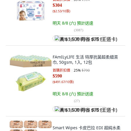
$304
(
$2.53/10張
)
明天 8/8 (六)
預計送達
(
3087
)
满 $1,500 再省 $75 (王道卡)
FAmILyLIFE 生活 特厚抗菌超柔細濕
巾, 50gsm, 1入, 12包
首購折扣價
25
%
$790
$590
(
$491.67/10張
)
明天 8/8 (六)
預計送達
(
27
)
满 $1,500 再省 $75 (王道卡)
Smart Wipes 卡皮巴拉 EDI 超純水柔