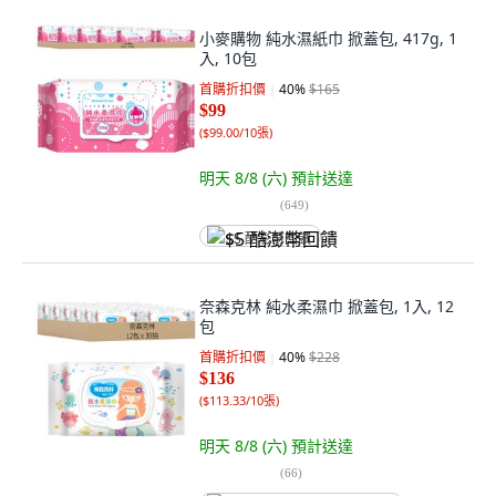
小麥購物 純水濕紙巾 掀蓋包, 417g, 1
入, 10包
首購折扣價
40
%
$165
$99
(
$99.00/10張
)
明天 8/8 (六)
預計送達
(
649
)
$5 酷澎幣回饋
奈森克林 純水柔濕巾 掀蓋包, 1入, 12
包
首購折扣價
40
%
$228
$136
(
$113.33/10張
)
明天 8/8 (六)
預計送達
(
66
)