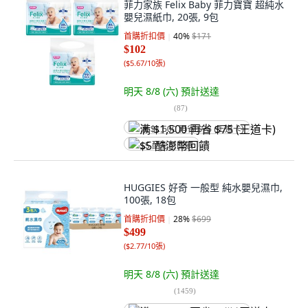
菲力家族 Felix Baby 菲力寶寶 超純水
嬰兒濕紙巾, 20張, 9包
首購折扣價
40
%
$171
$102
(
$5.67/10張
)
明天 8/8 (六)
預計送達
(
87
)
满 $1,500 再省 $75 (王道卡)
$5 酷澎幣回饋
HUGGIES 好奇 一般型 純水嬰兒濕巾,
100張, 18包
首購折扣價
28
%
$699
$499
(
$2.77/10張
)
明天 8/8 (六)
預計送達
(
1459
)