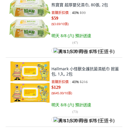
熊寶寶 超厚嬰兒濕巾, 80張, 2包
首購折扣價
40
%
$99
$59
(
$3.69/10張
)
明天 8/8 (六)
預計送達
(
47
)
满 $1,500 再省 $75 (王道卡)
Hallmark 小怪獸全護抗菌濕紙巾 掀蓋
包, 1入, 2包
首購折扣價
40
%
$216
$129
(
$645.00/10張
)
明天 8/8 (六)
預計送達
(
73
)
满 $1,500 再省 $75 (王道卡)