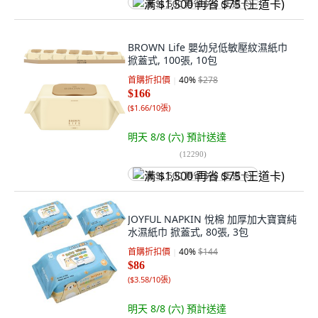
满 $1,500 再省 $75 (王道卡)
BROWN Life 嬰幼兒低敏壓紋濕紙巾
掀蓋式, 100張, 10包
首購折扣價
40
%
$278
$166
(
$1.66/10張
)
明天 8/8 (六)
預計送達
(
12290
)
满 $1,500 再省 $75 (王道卡)
JOYFUL NAPKIN 悅棉 加厚加大寶寶純
水濕紙巾 掀蓋式, 80張, 3包
首購折扣價
40
%
$144
$86
(
$3.58/10張
)
明天 8/8 (六)
預計送達