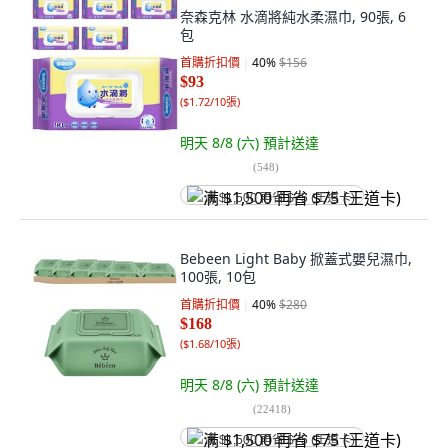
奈森克林 水滴將純水柔濕巾, 90張, 6
包
首購折扣價
40
%
$156
$93
(
$1.72/10張
)
明天 8/8 (六)
預計送達
(
548
)
满 $1,500 再省 $75 (王道卡)
Bebeen Light Baby 掀蓋式嬰兒濕巾,
100張, 10包
首購折扣價
40
%
$280
$168
(
$1.68/10張
)
明天 8/8 (六)
預計送達
(
22418
)
满 $1,500 再省 $75 (王道卡)