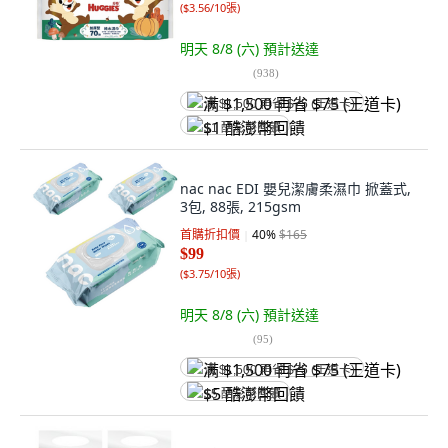
(
$3.56/10張
)
明天 8/8 (六)
預計送達
(
938
)
满 $1,500 再省 $75 (王道卡)
$1 酷澎幣回饋
nac nac EDI 嬰兒潔膚柔濕巾 掀蓋式,
3包, 88張, 215gsm
首購折扣價
40
%
$165
$99
(
$3.75/10張
)
明天 8/8 (六)
預計送達
(
95
)
满 $1,500 再省 $75 (王道卡)
$5 酷澎幣回饋