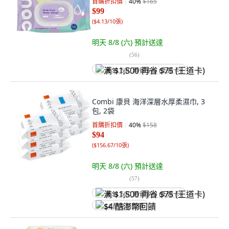
首購折扣價
40
%
$165
$99
(
$4.13/10張
)
明天 8/8 (六)
預計送達
(
56
)
满 $1,500 再省 $75 (王道卡)
Combi 康貝 海洋深層水厚柔濕巾, 3
包, 2袋
首購折扣價
40
%
$158
$94
(
$156.67/10張
)
明天 8/8 (六)
預計送達
(
57
)
满 $1,500 再省 $75 (王道卡)
$4 酷澎幣回饋