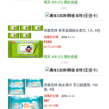
明天 8/8 (六)
預計送達
(
64
)
满 $1,500 再省 $75 (王道卡)
奈森克林 乖乖金順純水濕巾, 1入, 6包
首購折扣價
40
%
$174
$104
(
$173.33/10張
)
明天 8/8 (六)
預計送達
(
747
)
满 $1,500 再省 $75 (王道卡)
奈森克林 純水濕巾 手口臉適用, 100
張, 4包
首購折扣價
40
%
$146
$87
(
$2.18/10張
)