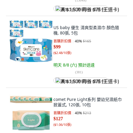
(
13049
)
满 $1,500 再省 $75 (王道卡)
US baby 優生 清爽型柔濕巾 顏色隨
機, 80張, 5包
首購折扣價
40
%
$165
$99
(
$2.48/10張
)
明天 8/8 (六)
預計送達
(
381
)
满 $1,500 再省 $75 (王道卡)
comet Pure Light系列 嬰幼兒濕紙巾
掀蓋式, 120張, 10包
首購折扣價
40
%
$213
$127
(
$1.06/10張
)