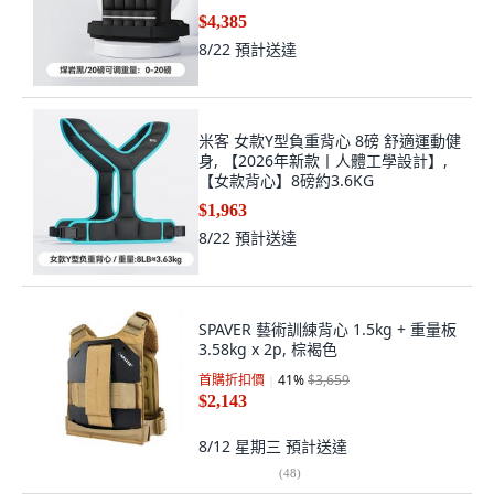
$4,385
8/22
預計送達
米客 女款Y型負重背心 8磅 舒適運動健
身, 【2026年新款丨人體工學設計】,
【女款背心】8磅約3.6KG
$1,963
8/22
預計送達
SPAVER 藝術訓練背心 1.5kg + 重量板
3.58kg x 2p, 棕褐色
首購折扣價
41
%
$3,659
$2,143
8/12 星期三
預計送達
(
48
)