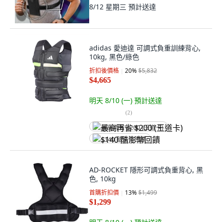
8/12 星期三
預計送達
adidas 愛迪達 可調式負重訓練背心,
10kg, 黑色/綠色
折扣後價格
20
%
$5,832
$4,665
明天 8/10 (一)
預計送達
(
2
)
最高再省 $200 (王道卡)
$140 酷澎幣回饋
AD-ROCKET 隱形可調式負重背心, 黑
色, 10kg
首購折扣價
13
%
$1,499
$1,299