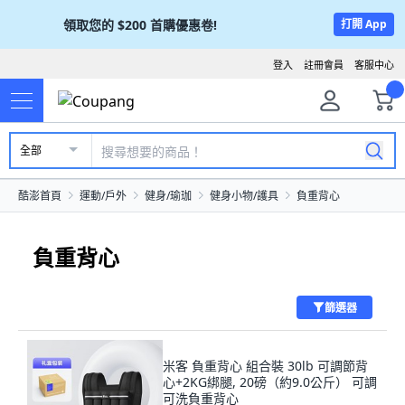
領取您的
$200
首購優惠卷!
打開 App
登入
註冊會員
客服中心
全部
酷澎首頁
運動/戶外
健身/瑜珈
健身小物/護具
負重背心
負重背心
篩選器
米客 負重背心 組合裝 30lb 可調節背
心+2KG綁腿, 20磅（約9.0公斤） 可調
可洗負重背心