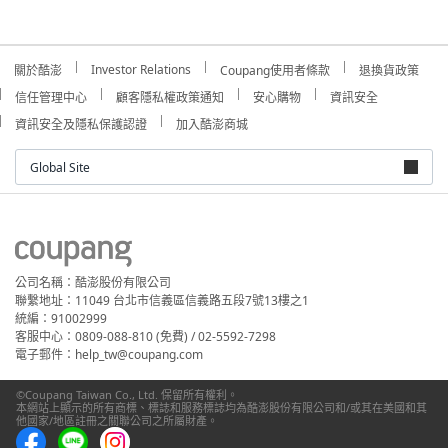
Investor Relations
關於酷澎
Coupang使用者條款
退換貨政策
信任管理中心
顧客隱私權政策通知
安心購物
資訊安全
資訊安全及隱私保護認證
加入酷澎商城
Global Site
公司名稱：酷澎股份有限公司
聯繫地址：11049 台北市信義區信義路五段7號13樓之1
統編：91002999
客服中心：0809-088-810 (免費) / 02-5592-7298
電子郵件：help_tw@coupang.com
©Coupang Taiwan Co., Ltd. 保留所有權利。
本網站上顯示的所有商標、標誌和服務標誌均為酷澎股份有限公司和/或其在美國和其
他國家/地區註冊之關聯公司之所屬財產。