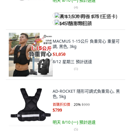
明天 8/10 (一)
預計送達
(
4
)
满 $1,500 再省 $75 (王道卡)
$45 酷澎幣回饋
MACMUS 1-15公斤 負重背心 重量可
調, 黑色, 3kg
$1,050
8/12 星期三
預計送達
(
1
)
AD-ROCKET 隱形可調式負重背心, 黑
色, 5kg
首購折扣價
20
%
$999
$799
明天 8/10 (一)
預計送達
(
5
)