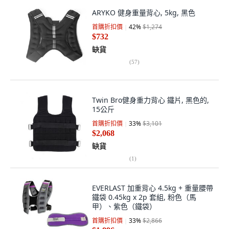
ARYKO 健身重量背心, 5kg, 黑色
首購折扣價
42
%
$1,274
$732
缺貨
(
57
)
Twin Bro健身重力背心 鐵片, 黑色的,
15公斤
首購折扣價
33
%
$3,101
$2,068
缺貨
(
1
)
EVERLAST 加重背心 4.5kg + 重量腰帶
鐵袋 0.45kg x 2p 套組, 粉色（馬
甲）、紫色（鐵袋）
首購折扣價
33
%
$2,866