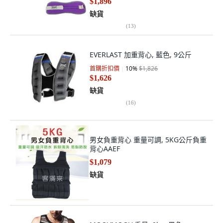
$1,896
缺貨
(
13
)
EVERLAST 加重背心, 藍色, 9公斤
首購折扣價
10
%
$1,826
$1,626
缺貨
(
16
)
男女負重背心 重量可調, 5KG公斤負重
背心AAEF
$1,079
缺貨