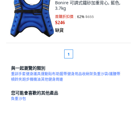
Bonire 可調式鐵砂加重背心, 藍色,
3.7kg
首購折扣價
62
%
$655
$246
缺貨
1
與一起瀏覽的類別
重訓手套
健身護具
運動貼布
助握帶
健身用品收納架
負重沙袋/護腰帶
槓鈴夾
跑步機機油
其他健身周邊
您可能會喜歡的其他產品
負重
沙包