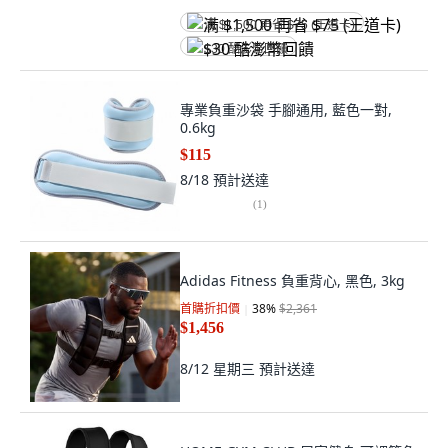
满 $1,500 再省 $75 (王道卡)
$30 酷澎幣回饋
專業負重沙袋 手腳通用, 藍色一對,
0.6kg
$115
8/18
預計送達
(
1
)
Adidas Fitness 負重背心, 黑色, 3kg
首購折扣價
38
%
$2,361
$1,456
8/12 星期三
預計送達