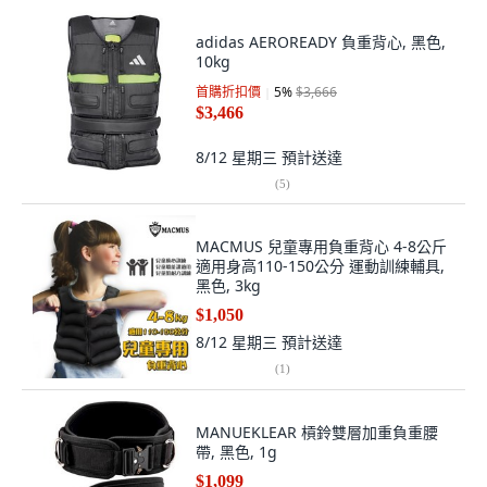
adidas AEROREADY 負重背心, 黑色,
10kg
首購折扣價
5
%
$3,666
$3,466
8/12 星期三
預計送達
(
5
)
MACMUS 兒童專用負重背心 4-8公斤
適用身高110-150公分 運動訓練輔具,
黑色, 3kg
$1,050
8/12 星期三
預計送達
(
1
)
MANUEKLEAR 槓鈴雙層加重負重腰
帶, 黑色, 1g
$1,099