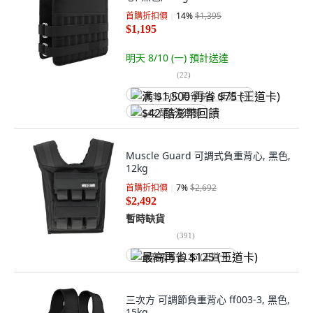
首購折扣價
14
%
$1,395
$1,195
明天 8/10 (一)
預計送達
(
22
)
满 $1,500 再省 $75 (王道卡)
$42 酷澎幣回饋
Muscle Guard 可調式負重背心, 黑色,
12kg
首購折扣價
7
%
$2,692
$2,492
暫時缺貨
(
391
)
最高再省 $125 (王道卡)
三次方 可調節負重背心 ff003-3, 黑色,
15kg