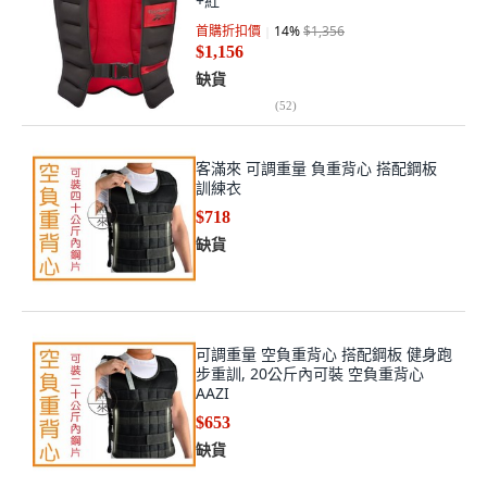
+紅
首購折扣價
14
%
$1,356
$1,156
缺貨
(
52
)
客滿來 可調重量 負重背心 搭配鋼板
訓練衣
$718
缺貨
可調重量 空負重背心 搭配鋼板 健身跑
步重訓, 20公斤內可裝 空負重背心
AAZI
$653
缺貨