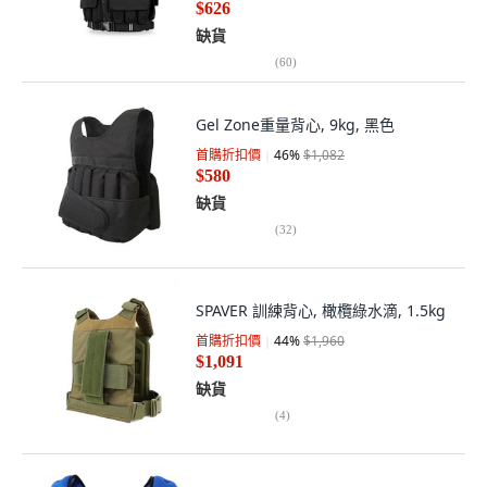
$626
缺貨
(
60
)
Gel Zone重量背心, 9kg, 黑色
首購折扣價
46
%
$1,082
$580
缺貨
(
32
)
SPAVER 訓練背心, 橄欖綠水滴, 1.5kg
首購折扣價
44
%
$1,960
$1,091
缺貨
(
4
)