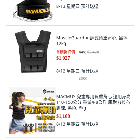
8/13 星期四
預計送達
MuscleGuard 可調式負重背心, 黑色,
12kg
首購折扣價
44
%
$3,478
$1,927
8/12 星期三
預計送達
(
395
)
MACMUS 兒童專用負重背心 適用身高
110-150公分 重量4-8公斤 肌耐力核心
訓練, 黑色, 6kg
$1,188
8/13 星期四
預計送達