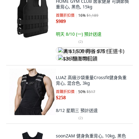
HOME GYM CLUB 居家健身 可調節負
重背心, 黑色, 15kg
首購折扣價
16
%
$1,189
$989
明天 8/10 (一)
預計送達
(
2
)
满 $1,500 再省 $75 (王道卡)
$36 酷澎幣回饋
LUAZ 高級沙袋重量Crossfit健身負重
背心, 混合色, 3kg
首購折扣價
50
%
$517
$258
8/12 星期三
預計送達
(
2
)
soonZAM 健身負重背心, 10kg, 黑色