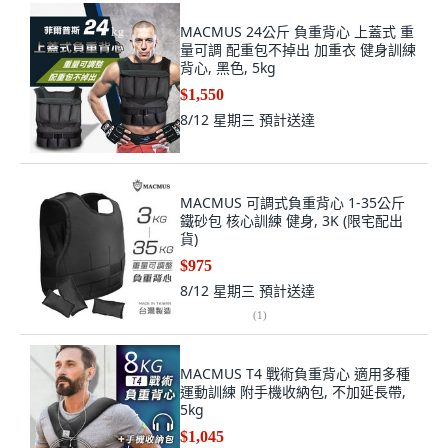
MACMUS 24公斤 負重背心 上蓋式 重
量可調 配重包不掉出 加重衣 健身訓練
背心, 黑色, 5kg
$1,550
8/12 星期三
預計送達
MACMUS 可調式負重背心 1-35公斤
鐵砂包 核心訓練 健身, 3K (限宅配出
貨)
$975
8/12 星期三
預計送達
(
1
)
MACMUS T4 戰術負重背心 適用多種
運動訓練 附手機收納包, 不加延長帶,
5kg
$1,045