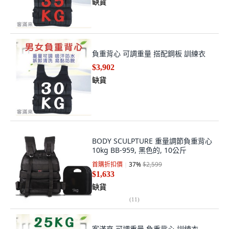
缺貨
負重背心 可調重量 搭配鋼板 訓練衣
$3,902
缺貨
BODY SCULPTURE 重量調節負重背心
10kg BB-959, 黑色的, 10公斤
首購折扣價
37
%
$2,599
$1,633
缺貨
(
11
)
客滿來 可調重量 負重背心 訓練衣