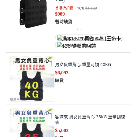
首購折扣價
16
%
$1,189
$989
暫時缺貨
(
5
)
满 $1,500 再省 $75 (王道卡)
$36 酷澎幣回饋
男女負重背心 重量可調 40KG
$6,093
缺貨
客滿來 男女負重背心 35KG 重量訓練
衣
$5,003