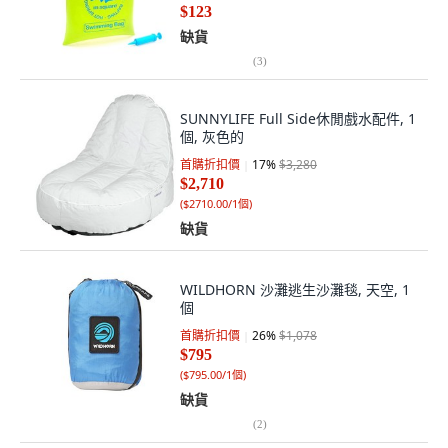
$123
缺貨
(
3
)
SUNNYLIFE Full Side休閒戲水配件, 1
個, 灰色的
首購折扣價
17
%
$3,280
$2,710
(
$2710.00/1個
)
缺貨
WILDHORN 沙灘逃生沙灘毯, 天空, 1
個
首購折扣價
26
%
$1,078
$795
(
$795.00/1個
)
缺貨
(
2
)