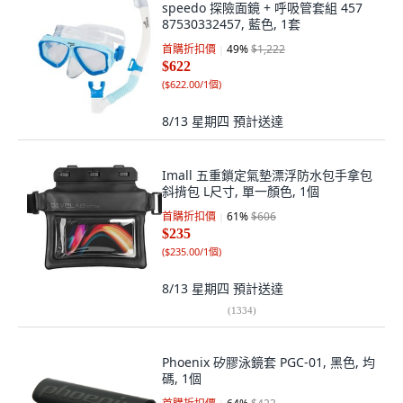
speedo 探險面鏡 + 呼吸管套組 457
87530332457, 藍色, 1套
首購折扣價
49
%
$1,222
$622
(
$622.00/1個
)
8/13 星期四
預計送達
Imall 五重鎖定氣墊漂浮防水包手拿包
斜揹包 L尺寸, 單一顏色, 1個
首購折扣價
61
%
$606
$235
(
$235.00/1個
)
8/13 星期四
預計送達
(
1334
)
Phoenix 矽膠泳鏡套 PGC-01, 黑色, 均
碼, 1個