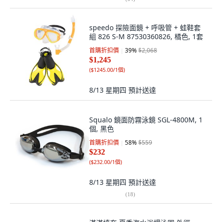
speedo 探險面鏡 + 呼吸管 + 蛙鞋套
組 826 S-M 87530360826, 橘色, 1套
首購折扣價
39
%
$2,068
$1,245
(
$1245.00/1個
)
8/13 星期四
預計送達
Squalo 鏡面防霧泳鏡 SGL-4800M, 1
個, 黑色
首購折扣價
58
%
$559
$232
(
$232.00/1個
)
8/13 星期四
預計送達
(
18
)