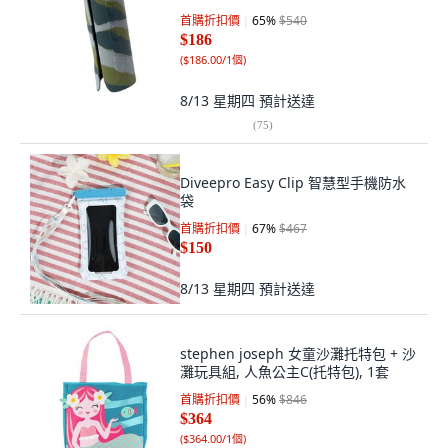
首購折扣價
65
%
$540
$186
(
$186.00/1個
)
8/13 星期四
預計送達
(
75
)
Diveepro Easy Clip 智慧型手機防水
袋
首購折扣價
67
%
$467
$150
8/13 星期四
預計送達
stephen joseph 女童沙灘托特包 + 沙
灘玩具組, 人魚公主C(托特包), 1套
首購折扣價
56
%
$846
$364
(
$364.00/1個
)