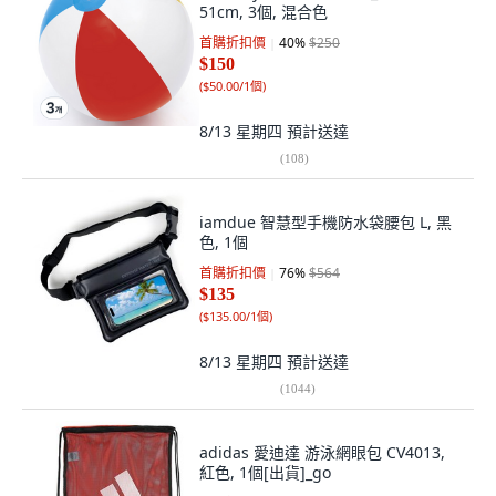
51cm, 3個, 混合色
首購折扣價
40
%
$250
$150
(
$50.00/1個
)
8/13 星期四
預計送達
(
108
)
iamdue 智慧型手機防水袋腰包 L, 黑
色, 1個
首購折扣價
76
%
$564
$135
(
$135.00/1個
)
8/13 星期四
預計送達
(
1044
)
adidas 愛迪達 游泳網眼包 CV4013,
紅色, 1個[出貨]_go