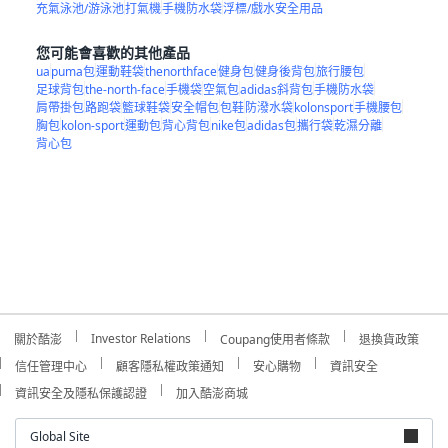
充氣泳池/游泳池
打氣機
手機防水袋
浮標/戲水安全用品
您可能會喜歡的其他產品
ua
puma包
運動鞋袋
thenorthface
健身包
健身後背包
旅行腰包
足球背包
the-north-face
手機袋
空氣包
adidas斜背包
手機防水袋
肩帶掛包
路跑袋
籃球鞋袋
安全帽包
包鞋
防潑水袋
kolonsport
手機腰包
胸包
kolon-sport
運動包
背心背包
nike包
adidas包
攜行袋
乾濕分離
背心包
Investor Relations
關於酷澎
Coupang使用者條款
退換貨政策
信任管理中心
顧客隱私權政策通知
安心購物
資訊安全
資訊安全及隱私保護認證
加入酷澎商城
Global Site