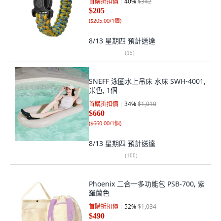
首購折扣價
40
%
$342
$205
(
$205.00/1個
)
8/13 星期四
預計送達
(
15
)
SNEFF 泳圈水上吊床 水床 SWH-4001,
米色, 1個
首購折扣價
34
%
$1,010
$660
(
$660.00/1個
)
8/13 星期四
預計送達
(
100
)
Phoenix 二合一多功能包 PSB-700, 紫
羅蘭色
首購折扣價
52
%
$1,034
$490