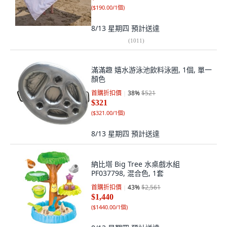
(
$190.00/1個
)
8/13 星期四
預計送達
(
1011
)
滿滿趣 嬉水游泳池飲料泳圈, 1個, 單一
顏色
首購折扣價
38
%
$521
$321
(
$321.00/1個
)
8/13 星期四
預計送達
納比塔 Big Tree 水桌戲水組
PF037798, 混合色, 1套
首購折扣價
43
%
$2,561
$1,440
(
$1440.00/1個
)