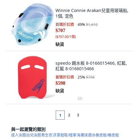
Winnie Connie Arakan兒童用玻璃船,
1個, 混色
首購折扣價
49
%
$1,410
$707
(
$707.00/1個
)
缺貨
speedo 踢水板 8-0166015466, 紅藍,
紅藍 8-0166015466
首購折扣價
25
%
$798
$598
缺貨
(
2
)
2
3
1
與一起瀏覽的類別
成人泳圈
幼兒泳圈
救生衣
浮潛
蛙鞋/蛙掌
海灘球
戲水橡皮艇/橡皮艇