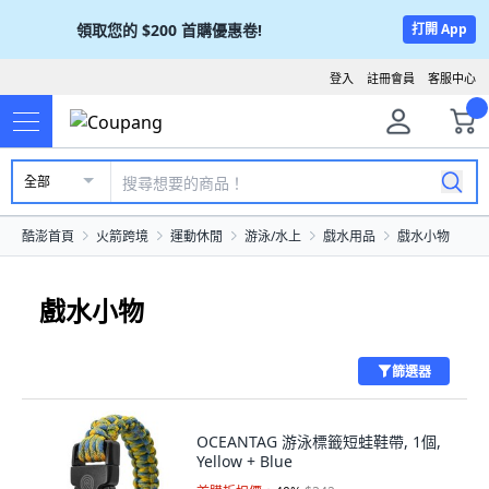
領取您的
$200
首購優惠卷!
打開 App
登入
註冊會員
客服中心
全部
酷澎首頁
火箭跨境
運動休閒
游泳/水上
戲水用品
戲水小物
戲水小物
篩選器
OCEANTAG 游泳標籤短蛙鞋帶, 1個,
Yellow + Blue