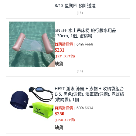
8/13 星期四
預計送達
(
18
)
SNEFF 水上吊床椅 旅行戲水用品
130cm, 1個, 蜜桃粉
首購折扣價
64
%
$658
$231
(
$231.00/1個
)
缺貨
(
18
)
HEST 游泳 泳鏡 + 泳帽 + 收納袋組合
E-5, 黑色(泳鏡), 海軍藍(泳帽), 霓虹綠
(收納袋), 1個
首購折扣價
60
%
$634
$250
(
$250.00/1個
)
缺貨