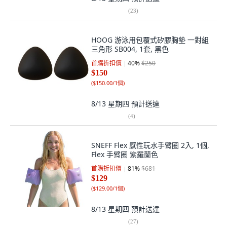
(
23
)
HOOG 游泳用包覆式矽膠胸墊 一對組
三角形 SB004, 1套, 黑色
首購折扣價
40
%
$250
$150
(
$150.00/1個
)
8/13 星期四
預計送達
(
4
)
SNEFF Flex 感性玩水手臂圈 2入, 1個,
Flex 手臂圈 紫羅蘭色
首購折扣價
81
%
$681
$129
(
$129.00/1個
)
8/13 星期四
預計送達
(
27
)