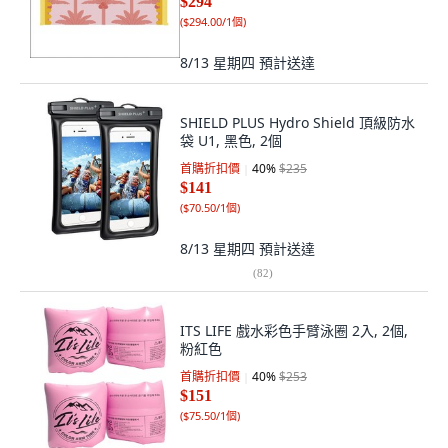
$294
(
$294.00/1個
)
8/13 星期四
預計送達
SHIELD PLUS Hydro Shield 頂級防水
袋 U1, 黑色, 2個
首購折扣價
40
%
$235
$141
(
$70.50/1個
)
8/13 星期四
預計送達
(
82
)
ITS LIFE 戲水彩色手臂泳圈 2入, 2個,
粉紅色
首購折扣價
40
%
$253
$151
(
$75.50/1個
)