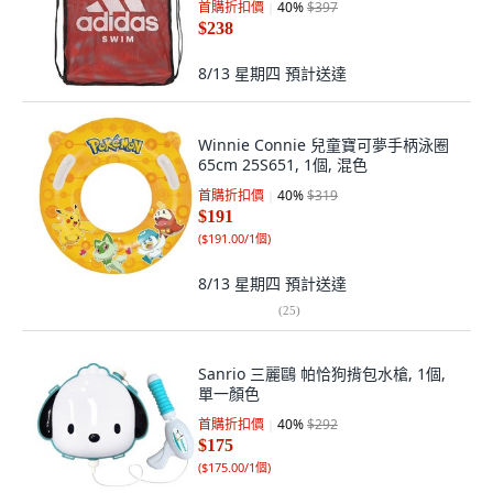
首購折扣價
40
%
$397
$238
8/13 星期四
預計送達
Winnie Connie 兒童寶可夢手柄泳圈
65cm 25S651, 1個, 混色
首購折扣價
40
%
$319
$191
(
$191.00/1個
)
8/13 星期四
預計送達
(
25
)
Sanrio 三麗鷗 帕恰狗揹包水槍, 1個,
單一顏色
首購折扣價
40
%
$292
$175
(
$175.00/1個
)