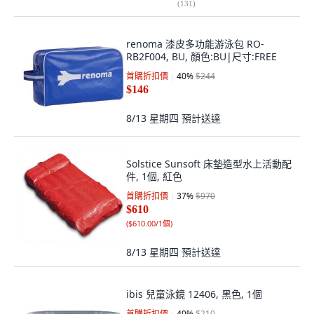
(
131
)
renoma 漆皮多功能游泳包 RO-
RB2F004, BU, 顏色:BU|尺寸:FREE
首購折扣價
40
%
$244
$146
8/13 星期四
預計送達
Solstice Sunsoft 床墊造型水上活動配
件, 1個, 紅色
首購折扣價
37
%
$970
$610
(
$610.00/1個
)
8/13 星期四
預計送達
ibis 兒童泳鏡 12406, 黑色, 1個
首購折扣價
40
%
$210