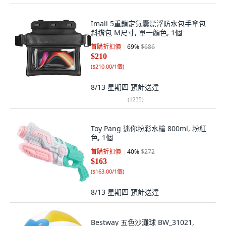
Imall 5重鎖定氣囊漂浮防水包手拿包
斜揹包 M尺寸, 單一顏色, 1個
首購折扣價
69
%
$686
$210
(
$210.00/1個
)
8/13 星期四
預計送達
(
1235
)
Toy Pang 迷你粉彩水槍 800ml, 粉紅
色, 1個
首購折扣價
40
%
$272
$163
(
$163.00/1個
)
8/13 星期四
預計送達
Bestway 五色沙灘球 BW_31021,