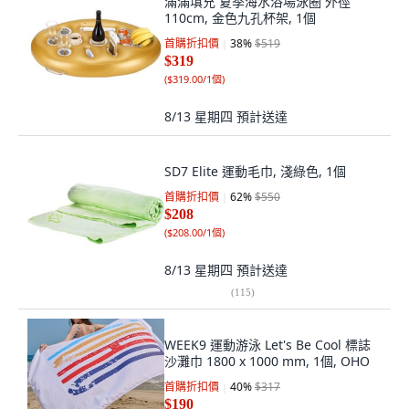
滿滿填充 夏季海水浴場泳圈 外徑
110cm, 金色九孔杯架, 1個
首購折扣價
38
%
$519
$319
(
$319.00/1個
)
8/13 星期四
預計送達
SD7 Elite 運動毛巾, 淺綠色, 1個
首購折扣價
62
%
$550
$208
(
$208.00/1個
)
8/13 星期四
預計送達
(
115
)
WEEK9 運動游泳 Let's Be Cool 標誌
沙灘巾 1800 x 1000 mm, 1個, OHO
首購折扣價
40
%
$317
$190