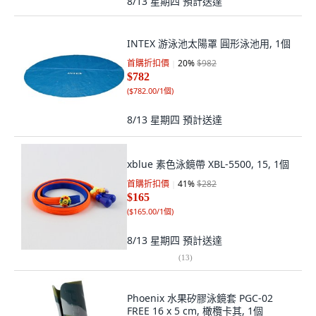
8/13 星期四
預計送達
INTEX 游泳池太陽罩 圓形泳池用, 1個
首購折扣價
20
%
$982
$782
(
$782.00/1個
)
8/13 星期四
預計送達
xblue 素色泳鏡帶 XBL-5500, 15, 1個
首購折扣價
41
%
$282
$165
(
$165.00/1個
)
8/13 星期四
預計送達
(
13
)
Phoenix 水果矽膠泳鏡套 PGC-02
FREE 16 x 5 cm, 橄欖卡其, 1個