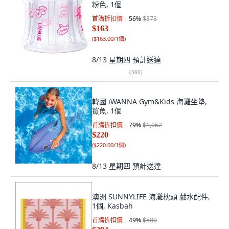
粉色, 1個
首購折扣價
56
%
$373
$163
(
$163.00/1個
)
8/13 星期四
預計送達
(
560
)
韓國 iWANNA Gym&Kids 海灘坐墊,
鯊魚, 1個
首購折扣價
79
%
$1,062
$220
(
$220.00/1個
)
8/13 星期四
預計送達
澳洲 SUNNYLIFE 海灘枕頭 戲水配件,
1個, Kasbah
首購折扣價
49
%
$580