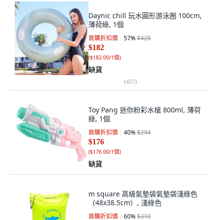
Daynic chill 玩水圓形游泳圈 100cm,
薄荷綠, 1個
首購折扣價
57
%
$428
$182
(
$182.00/1個
)
缺貨
(
427
)
Toy Pang 迷你粉彩水槍 800ml, 薄荷
綠, 1個
首購折扣價
40
%
$294
$176
(
$176.00/1個
)
缺貨
m square 高級氣墊袋氣墊袋淺綠色
（48x38.5cm）, 淺綠色
首購折扣價
60
%
$310