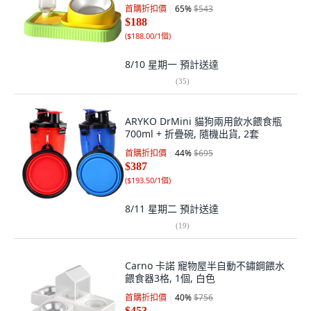
首購折扣價
65
%
$543
$188
(
$188.00/1個
)
8/10 星期一
預計送達
(
35
)
ARYKO DrMini 貓狗兩用飲水餵食瓶
700ml + 折疊碗, 隨機出貨, 2套
首購折扣價
44
%
$695
$387
(
$193.50/1個
)
8/11 星期二
預計送達
(
19
)
Carno 卡諾 寵物屋半自動不鏽鋼餵水
餵食器3格, 1個, 白色
首購折扣價
40
%
$756
$453