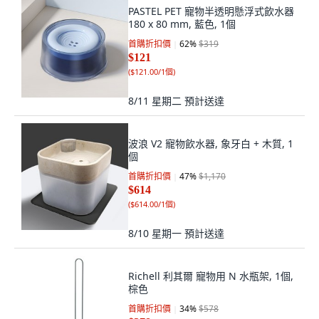
PASTEL PET 寵物半透明懸浮式飲水器
180 x 80 mm, 藍色, 1個
首購折扣價
62
%
$319
$121
(
$121.00/1個
)
8/11 星期二
預計送達
波浪 V2 寵物飲水器, 象牙白 + 木質, 1
個
首購折扣價
47
%
$1,170
$614
(
$614.00/1個
)
8/10 星期一
預計送達
Richell 利其爾 寵物用 N 水瓶架, 1個,
棕色
首購折扣價
34
%
$578