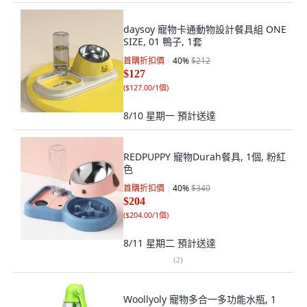
daysoy 寵物卡通動物設計餐具組 ONE
SIZE, 01 鴨子, 1套
首購折扣價
40
%
$212
$127
(
$127.00/1個
)
8/10 星期一
預計送達
REDPUPPY 寵物Durah餐具, 1個, 粉紅
色
首購折扣價
40
%
$340
$204
(
$204.00/1個
)
8/11 星期二
預計送達
(
2
)
Woollyoly 寵物多合一多功能水瓶, 1