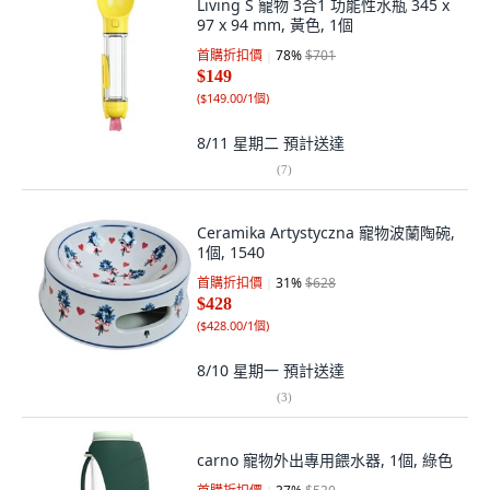
Living S 寵物 3合1 功能性水瓶 345 x
97 x 94 mm, 黃色, 1個
首購折扣價
78
%
$701
$149
(
$149.00/1個
)
8/11 星期二
預計送達
(
7
)
Ceramika Artystyczna 寵物波蘭陶碗,
1個, 1540
首購折扣價
31
%
$628
$428
(
$428.00/1個
)
8/10 星期一
預計送達
(
3
)
carno 寵物外出專用餵水器, 1個, 綠色