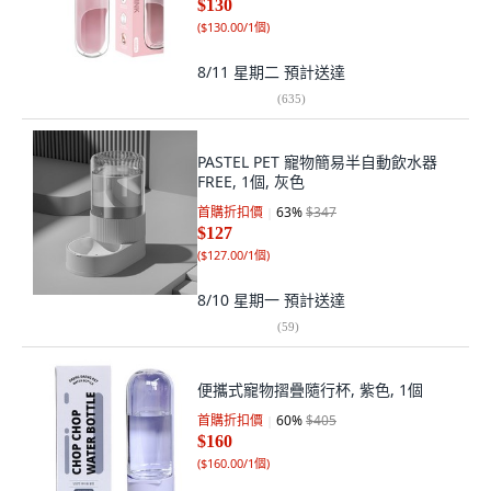
$130
(
$130.00/1個
)
8/11 星期二
預計送達
(
635
)
PASTEL PET 寵物簡易半自動飲水器
FREE, 1個, 灰色
首購折扣價
63
%
$347
$127
(
$127.00/1個
)
8/10 星期一
預計送達
(
59
)
便攜式寵物摺疊隨行杯, 紫色, 1個
首購折扣價
60
%
$405
$160
(
$160.00/1個
)