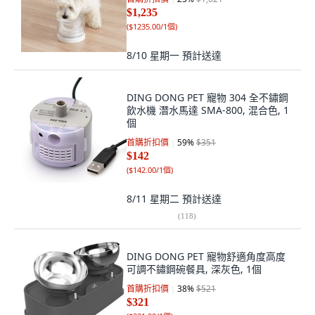
$1,235
(
$1235.00/1個
)
8/10 星期一
預計送達
DING DONG PET 寵物 304 全不鏽鋼
飲水機 潛水馬達 SMA-800, 混合色, 1
個
首購折扣價
59
%
$351
$142
(
$142.00/1個
)
8/11 星期二
預計送達
(
118
)
DING DONG PET 寵物舒適角度高度
可調不鏽鋼碗餐具, 深灰色, 1個
首購折扣價
38
%
$521
$321