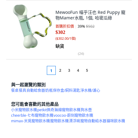
MewooFun 喵乎汪也 Red Puppy 寵
物Mamer水瓶, 1個, 哈密瓜綠
首購折扣價
39
%
$502
$302
(
$302.00/1個
)
缺貨
(
24
)
2
3
4
5
1
與一起瀏覽的類別
餐桌
餐具
自動給食器
奶瓶
保存盒/飼料湯匙
淨水機/濾心
您可能會喜歡的其他產品
小米寵物飲水機
petkit佩奇
無線寵物飲水機
狗水壺
cheerble-七布寵物飲水機
voocoo-蔚刻寵物飲水機
mimax-米覓寵物飲水機
寵物飲水機
漂浮碗
寵物自動給水器
貓咪飲水機