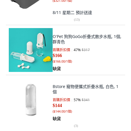
(
$321.00/1個
)
8/11 星期二
預計送達
(
13
)
O'Pet 狗狗GoGo折疊式散步水瓶, 1個,
群青色
首購折扣價
47
%
$317
$166
(
$166.00/1個
)
缺貨
Bstore 寵物便攜式折疊水瓶, 白色, 1
個
首購折扣價
57
%
$341
$144
(
$144.00/1個
)
缺貨
(
3
)