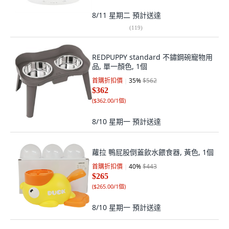
8/11 星期二
預計送達
(
119
)
REDPUPPY standard 不鏽鋼碗寵物用
品, 單一顏色, 1個
首購折扣價
35
%
$562
$362
(
$362.00/1個
)
8/10 星期一
預計送達
蘿拉 鴨屁股倒蓋飲水餵食器, 黃色, 1個
首購折扣價
40
%
$443
$265
(
$265.00/1個
)
8/10 星期一
預計送達