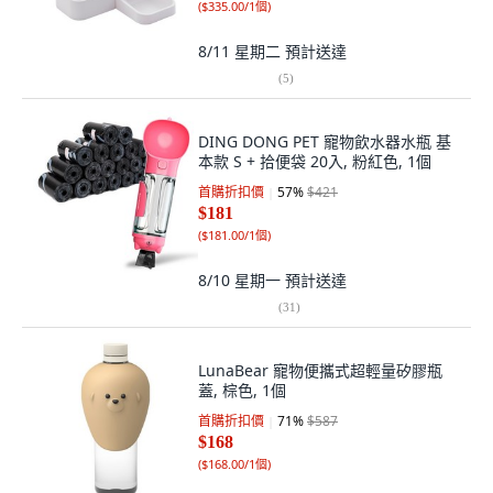
(
$335.00/1個
)
8/11 星期二
預計送達
(
5
)
DING DONG PET 寵物飲水器水瓶 基
本款 S + 拾便袋 20入, 粉紅色, 1個
首購折扣價
57
%
$421
$181
(
$181.00/1個
)
8/10 星期一
預計送達
(
31
)
LunaBear 寵物便攜式超輕量矽膠瓶
蓋, 棕色, 1個
首購折扣價
71
%
$587
$168
(
$168.00/1個
)