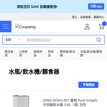
領取您的
$200
首購優惠卷!
打開 App
登入
註冊會員
客服中心
全部
酷澎首
火箭跨
寵物用
狗用
餵食器/飲水
水瓶/飲水機/餵食
頁
境
品
品
機
器
水瓶/飲水機/餵食器
篩選器
DING DONG PET 寵物 Pure Simple
半自動飲水器 3.8L, 1個, 白色