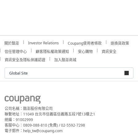
Investor Relations
關於酷澎
Coupang使用者條款
退換貨政策
信任管理中心
顧客隱私權政策通知
安心購物
資訊安全
資訊安全及隱私保護認證
加入酷澎商城
Global Site
公司名稱：酷澎股份有限公司
聯繫地址：11049 台北市信義區信義路五段7號13樓之1
統編：91002999
客服中心：0809-088-810 (免費) / 02-5592-7298
電子郵件：help_tw@coupang.com