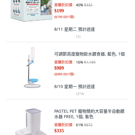
首購折扣價
40
%
$332
$199
(
$199.00/1個
)
8/11 星期二
預計送達
(
1
)
可調節高度寵物飲水餵食器, 藍色, 1個
首購折扣價
16
%
$1,189
$989
(
$989.00/1個
)
8/10 星期一
預計送達
(
374
)
PASTEL PET 寵物簡約大容量半自動餵
水器 FREE, 1個, 紫色
首購折扣價
61
%
$872
$335