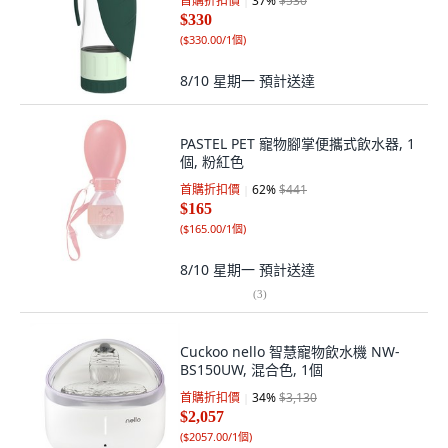
首購折扣價
37
%
$530
$330
(
$330.00/1個
)
8/10 星期一
預計送達
PASTEL PET 寵物腳掌便攜式飲水器, 1
個, 粉紅色
首購折扣價
62
%
$441
$165
(
$165.00/1個
)
8/10 星期一
預計送達
(
3
)
Cuckoo nello 智慧寵物飲水機 NW-
BS150UW, 混合色, 1個
首購折扣價
34
%
$3,130
$2,057
(
$2057.00/1個
)