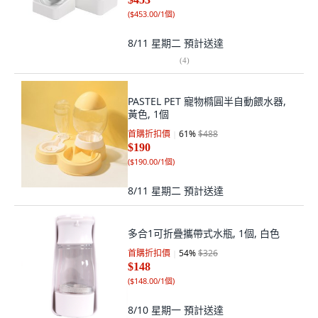
(
$453.00/1個
)
8/11 星期二
預計送達
(
4
)
PASTEL PET 寵物橢圓半自動餵水器,
黃色, 1個
首購折扣價
61
%
$488
$190
(
$190.00/1個
)
8/11 星期二
預計送達
多合1可折疊攜帶式水瓶, 1個, 白色
首購折扣價
54
%
$326
$148
(
$148.00/1個
)
8/10 星期一
預計送達