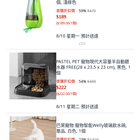
個, 淺綠色
首購折扣價
59
%
$470
$189
(
$189.00/1個
)
8/10 星期一
預計送達
(
32
)
PASTEL PET 寵物現代大容量半自動餵
水器 FREE(28 x 23.5 x 23 cm), 黑色, 1
個
首購折扣價
54
%
$488
$222
(
$222.00/1個
)
8/11 星期二
預計送達
巴萊寵物 寵物智能Welly玻璃飲水碗,
單品, 白色, 1個
首購折扣價
23
%
$1,621