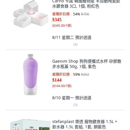
Carno 卡諾 韓國寵物屋 半自動陶瓷飲
水餵食器 3口, 1個, 粉紅色
首購折扣價
54
%
$756
$345
(
$345.00/1個
)
8/11 星期二
預計送達
(
4
)
Gaenim Shop 狗狗便攜式水杯 矽膠散
步水瓶蓋 50g, 1個, 紫色
首購折扣價
59
%
$352
$144
(
$144.00/1個
)
8/10 星期一
預計送達
(
5
)
stefanplast 樂透 寵物餵食器 1.5L +
飲水器 1.5L 套組, 1套, 鋼藍色