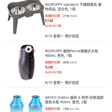
REDPUPPY standard 不鏽鋼餐具 寵
物用品, 混合色, 1個
首購折扣價
21
%
$948
$748
(
$748.00/1個
)
8/10 星期一
預計送達
REDPUPPY 寵物Parrot便攜式水瓶
480ml, 黑色, 1個
首購折扣價
40
%
$400
$240
(
$240.00/1個
)
8/10 星期一
預計送達
ARYKO DrMini 貓咪 & 狗狗 矽膠凝膠
細長水瓶 400ml, 藍色, 2個
首購折扣價
73
%
$1,104