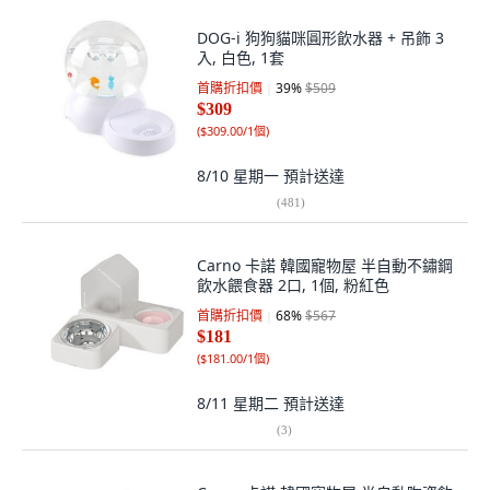
DOG-i 狗狗貓咪圓形飲水器 + 吊飾 3
入, 白色, 1套
首購折扣價
39
%
$509
$309
(
$309.00/1個
)
8/10 星期一
預計送達
(
481
)
Carno 卡諾 韓國寵物屋 半自動不鏽鋼
飲水餵食器 2口, 1個, 粉紅色
首購折扣價
68
%
$567
$181
(
$181.00/1個
)
8/11 星期二
預計送達
(
3
)